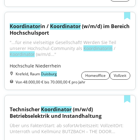
Koordinator
in / 
Koordinator
 (w/m/d) im Bereich 
Hochschulsport
"...für eine vielseitige Gesellschaft! Werden Sie Teil 
unserer Hochschul-Community als 
Koordinatorin
 / 
Koordinator
 (w/m/d..."
Hochschule Niederrhein
Krefeld, Raum
Duisburg
Homeoffice
Vollzeit
Von 48.000,00 € bis 70.000,00 € pro Jahr
Technischer 
Koordinator
 (m/w/d) 
Betriebselektrik und Instandhaltung
Über uns FaktenStart: ab sofortArbeitszeit: VollzeitOrt: 
Unterroth und Kellmünz BUTZBACH – THE DOOR...