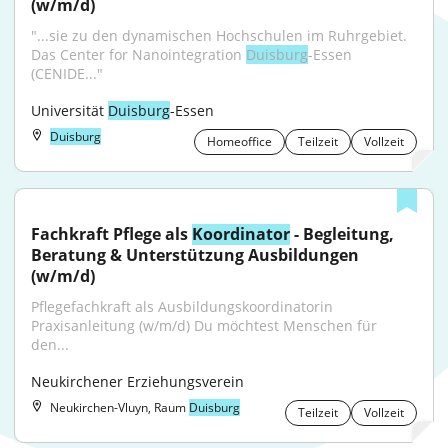
(w/m/d)
"...sie zu den dynamischen Hochschulen im Ruhrgebiet. 
Das Center for Nanointegration 
Duisburg
-Essen 
(CENIDE..."
Universität 
Duisburg
-Essen
Duisburg
Homeoffice
Teilzeit
Vollzeit
Fachkraft Pflege als 
Koordinator
 - Begleitung, 
Beratung & Unterstützung Ausbildungen 
(w/m/d)
Pflegefachkraft als Ausbildungskoordinatorin 
Praxisanleitung (w/m/d) Du möchtest Menschen für 
den...
Neukirchener Erziehungsverein
Neukirchen-Vluyn, Raum
Duisburg
Teilzeit
Vollzeit