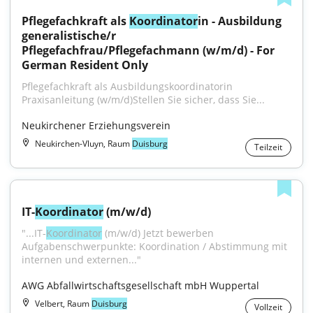
Pflegefachkraft als 
Koordinator
in - Ausbildung 
generalistische/r 
Pflegefachfrau/Pflegefachmann (w/m/d) - For 
German Resident Only
Pflegefachkraft als Ausbildungskoordinatorin 
Praxisanleitung (w/m/d)Stellen Sie sicher, dass Sie...
Neukirchener Erziehungsverein
Neukirchen-Vluyn, Raum
Duisburg
Teilzeit
IT-
Koordinator
 (m/w/d)
"...IT-
Koordinator
 (m/w/d) Jetzt bewerben 
Aufgabenschwerpunkte: Koordination / Abstimmung mit 
internen und externen..."
AWG Abfallwirtschaftsgesellschaft mbH Wuppertal
Velbert, Raum
Duisburg
Vollzeit