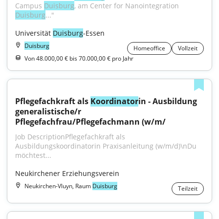
Campus 
Duisburg
, am Center for Nanointegration 
Duisburg
..."
Universität 
Duisburg
-Essen
Duisburg
Homeoffice
Vollzeit
Von 48.000,00 € bis 70.000,00 € pro Jahr
Pflegefachkraft als 
Koordinator
in - Ausbildung 
generalistische/r 
Pflegefachfrau/Pflegefachmann (w/m/
Job DescriptionPflegefachkraft als 
Ausbildungskoordinatorin Praxisanleitung (w/m/d)\nDu 
möchtest...
Neukirchener Erziehungsverein
Neukirchen-Vluyn, Raum
Duisburg
Teilzeit