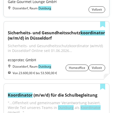
Gate Gourmet Lounge GmbH
Düsseldorf, Raum
Duisburg
Vollzeit
Sicherheits- und Gesundheitsschutz
koordinator
(w/m/d) in Düsseldorf
Sicherheits- und Gesundheitsschutzkoordinator (w/m/d) 
in Düsseldorf Online seit 01.06.2026...
ecoprotec GmbH
Düsseldorf, Raum
Duisburg
Homeoffice
Vollzeit
Von 23.600,00 € bis 53.500,00 €
Koordinator
 (m/w/d) für die Schulbegleitung
"...Offenheit und gemeinsamer Verantwortung basiert. 
Werde Teil unseres Teams in 
Duisburg
 als 
Koordinator
(m/w/d..."