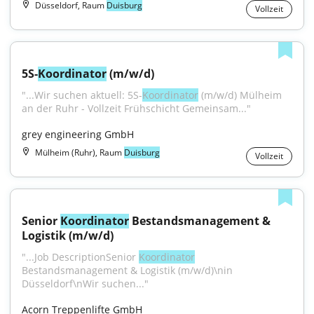
Düsseldorf, Raum
Duisburg
Vollzeit
5S-
Koordinator
 (m/w/d)
"...Wir suchen aktuell: 5S-
Koordinator
 (m/w/d) Mülheim 
an der Ruhr - Vollzeit Frühschicht Gemeinsam..."
grey engineering GmbH
Mülheim (Ruhr), Raum
Duisburg
Vollzeit
Senior 
Koordinator
 Bestandsmanagement & 
Logistik (m/w/d)
"...Job DescriptionSenior 
Koordinator
Bestandsmanagement & Logistik (m/w/d)\nin 
Düsseldorf\nWir suchen..."
Acorn Treppenlifte GmbH