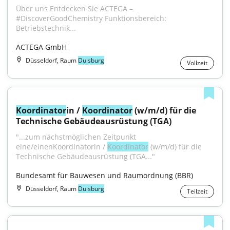
Über uns Entdecken Sie ACTEGA – 
#DiscoverGoodChemistry Funktionsbereich: 
Betriebstechnik...
ACTEGA GmbH
Düsseldorf, Raum
Duisburg
Vollzeit
Koordinator
in / 
Koordinator
 (w/m/d) für die 
Technische Gebäude­ausrüstung (TGA)
"...zum nächstmöglichen Zeitpunkt 
eine/einenKoordinatorin / 
Koordinator
 (w/m/d) für die 
Technische Gebäudeausrüstung (TGA..."
Bundesamt für Bauwesen und Raumordnung (BBR)
Düsseldorf, Raum
Duisburg
Teilzeit