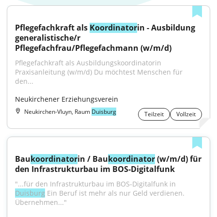
Pflegefachkraft als 
Koordinator
in - Ausbildung 
generalistische/r 
Pflegefachfrau/Pflegefachmann (w/m/d)
Pflegefachkraft als Ausbildungskoordinatorin 
Praxisanleitung (w/m/d) Du möchtest Menschen für 
den...
Neukirchener Erziehungsverein
Neukirchen-Vluyn, Raum
Duisburg
Teilzeit
Vollzeit
Bau
koordinator
in / Bau
koordinator
 (w/m/d) für 
den Infrastrukturbau im BOS-Digitalfunk
"...für den Infrastrukturbau im BOS-Digitalfunk in 
Duisburg
 Ein Beruf ist mehr als nur Geld verdienen. 
Übernehmen..."