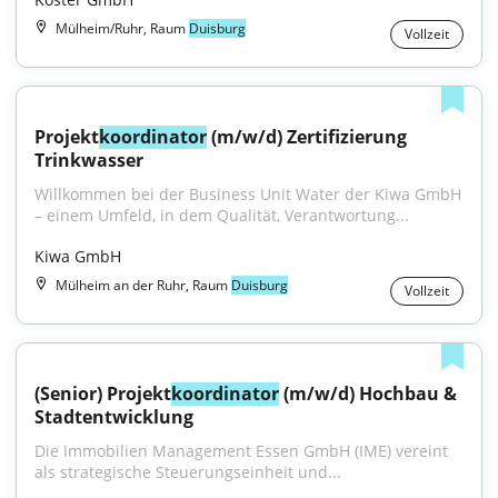
Mülheim/Ruhr, Raum
Duisburg
Vollzeit
Projekt
koordinator
 (m/w/d) Zertifizierung 
Trinkwasser
Willkommen bei der Business Unit Water der Kiwa GmbH 
– einem Umfeld, in dem Qualität, Verantwortung...
Kiwa GmbH
Mülheim an der Ruhr, Raum
Duisburg
Vollzeit
(Senior) Projekt
koordinator
 (m/w/d) Hochbau & 
Stadtentwicklung
Die Immobilien Management Essen GmbH (IME) vereint 
als strategische Steuerungseinheit und...