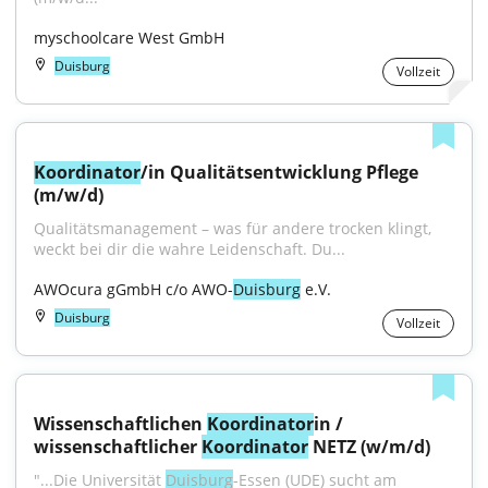
myschoolcare West GmbH
Duisburg
Vollzeit
Koordinator
/in Qualitätsentwicklung Pflege 
(m/w/d)
Qualitätsmanagement – was für andere trocken klingt, 
weckt bei dir die wahre Leidenschaft. Du...
AWOcura gGmbH c/o AWO-
Duisburg
 e.V.
Duisburg
Vollzeit
Wissenschaftlichen 
Koordinator
in / 
wissenschaftlicher 
Koordinator
 NETZ (w/m/d)
"...Die Universität 
Duisburg
-Essen (UDE) sucht am 