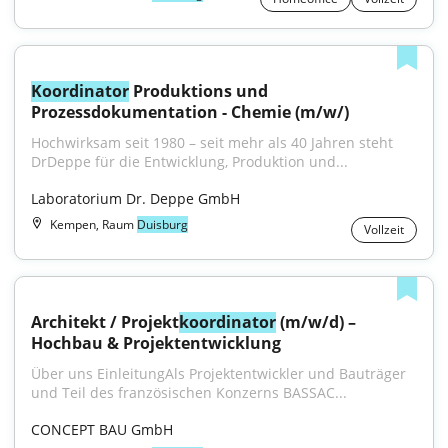
Koordinator
 Produktions und 
Prozessdokumentation - Chemie (m/w/)
Hochwirksam seit 1980 – seit mehr als 40 Jahren steht 
DrDeppe für die Entwicklung, Produktion und...
Laboratorium Dr. Deppe GmbH
Kempen, Raum
Duisburg
Vollzeit
Architekt / Projekt­
koordinator
 (m/w/d) – 
Hochbau & Projekt­entwicklung
Über uns EinleitungAls Projektentwickler und Bauträger 
und Teil des französischen Konzerns BASSAC...
CONCEPT BAU GmbH