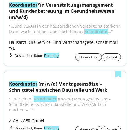
Koordinator
*in Veranstaltungsmanagement 
und Kundenbetreuung im Gesundheitswesen 
(m/w/d)
"...und VERAH in der hausärztlichen Versorgung stärken?
Dann wachs mit uns über dich hinaus!
Koordinator
..."
Hausärztliche Service- und Wirtschaftsgesellschaft mbH 
WL
Düsseldorf, Raum
Duisburg
Homeoffice
Vollzeit
Koordinator
 (m/w/d) Montageeinsätze – 
Schnittstelle zwischen Baustelle und Werk
"...wir einen:
Koordinator
 (m/w/d) Montageeinsätze – 
Schnittstelle zwischen Baustelle und WerkAInfach 
machen –..."
AICHINGER GmbH
Düsseldorf, Raum
Duisburg
Homeoffice
Vollzeit