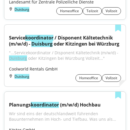
Landesamt für Zentrale Polizeiliche Dienste
Duisburg
Homeoffice
Teilzeit
Vollzeit
Service
koordinator
 / Disponent Kältetechnik 
(m/w/d) - 
Duisburg
 oder Kitzingen bei Würzburg
"...Servicekoordinator / Disponent Kältetechnik (m/w/d) - 
Duisburg
 oder Kitzingen bei Würzburg Vollzeit..."
Coolworld Rentals GmbH
Duisburg
Homeoffice
Vollzeit
Planungs
koordinator
 (m/w/d) Hochbau
Wir sind eins der deutschlandweit führenden 
Bauunternehmen im Hoch- und Tiefbau. Was uns als...
Köster GmbH