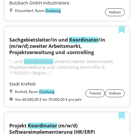
Butzbach GmbH Industrietore
Düsseldorf, Raum
Duisburg
Vollzeit
Sachgebietsleiter/in und 
Koordinator
/in 
(m/w/d) zweiter Arbeitsmarkt, 
Projektverwaltung und -controlling
"...und 
Koordinator/in
 (m/w/d) zweiter Arbeitsmarkt, 
Projektverwaltung und -controlling Kennziffer E-
119/26/51 I Beginn..."
Stadt Krefeld
Krefeld, Raum
Duisburg
Teilzeit
Vollzeit
Von 48.000,00 € bis 70.000,00 € pro Jahr
Projekt 
Koordinator
 (m/w/d) 
Softwareimplementierung (HR/ERP)