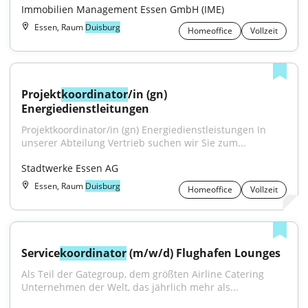
Immobilien Management Essen GmbH (IME)
Essen, Raum
Duisburg
Homeoffice
Vollzeit
Projekt
koordinator
/in (gn) 
Energiedienstleitungen
Projektkoordinator/in (gn) Energiedienstleistungen In 
unserer Abteilung Vertrieb suchen wir Sie zum...
Stadtwerke Essen AG
Essen, Raum
Duisburg
Homeoffice
Vollzeit
Service
koordinator
 (m/w/d) Flughafen Lounges
Als Teil der Gategroup, dem größten Airline Catering 
Unternehmen der Welt, das jährlich mehr als...