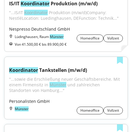
IS/IT 
Koordinator
 Produktion (m/w/d)
"...IS/IT 
Koordinator
 Produktion (m/w/d)Company: 
NestléLocation: Luedinghausen, DEFunction: Technik..."
Nespresso Deutschland GmbH
Lüdinghausen, Raum
Münster
Homeoffice
Vollzeit
Von 41.500,00 € bis 89.900,00 €
Koordinator
 Tankstellen (m/w/d)
"...sowie die Erschließung neuer Geschäftsbereiche. Mit 
einem Firmensitz in 
Münster
 und zahlreichen 
Standorten von Hamburg..."
Personalisten GmbH
Münster
Homeoffice
Vollzeit