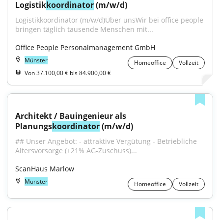
Logistik
koordinator
 (m/w/d)
Logistikkoordinator (m/w/d)Über unsWir bei office people 
bringen täglich tausende Menschen mit...
Office People Personalmanagement GmbH
Münster
Homeoffice
Vollzeit
Von 37.100,00 € bis 84.900,00 €
Architekt / Bauingenieur als 
Planungs
koordinator
 (m/w/d)
## Unser Angebot: - attraktive Vergütung - Betriebliche 
Altersvorsorge (+21% AG-Zuschuss)...
ScanHaus Marlow
Münster
Homeoffice
Vollzeit