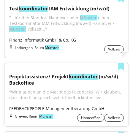
Test
koordinator
 IAM Entwicklung (m/w/d)
"...für den Standort Hannover oder 
Münster
 einen 
Testkoordinator IAM Entwicklung (m/w/d) Hannover / 
Münster
 Vollzeit..."
Finanz Informatik GmbH & Co. KG
Ladbergen, Raum
Münster
Vollzeit
Projektassistenz/ Projekt
koordinator
 (m/w/d) 
Backoffice
"Wir glauben an die Macht des Feedbacks” Wir glauben, 
dass durch anspruchsvolle, feedbackintensive...
FEEDBACKPEOPLE Managementberatung GmbH
Greven, Raum
Münster
Homeoffice
Vollzeit