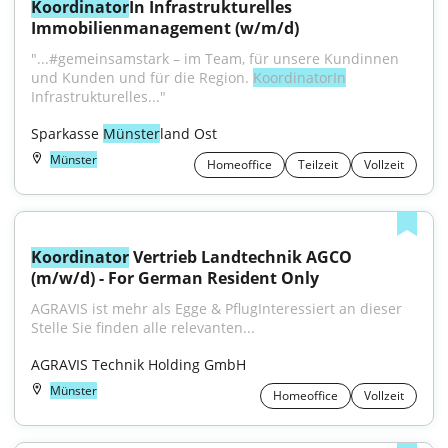
Koordinator
In Infrastrukturelles 
Immobilienmanagement (w/m/d)
"...#gemeinsamstark – im Team, für unsere Kundinnen 
und Kunden und für die Region. 
KoordinatorIn
Infrastrukturelles..."
Sparkasse 
Münster
land Ost
Münster
Homeoffice
Teilzeit
Vollzeit
Koordinator
 Vertrieb Landtechnik AGCO 
(m/w/d) - For German Resident Only
AGRAVIS ist mehr als Egge & PflugInteressiert an dieser 
Stelle Sie finden alle relevanten...
AGRAVIS Technik Holding GmbH
Münster
Homeoffice
Vollzeit