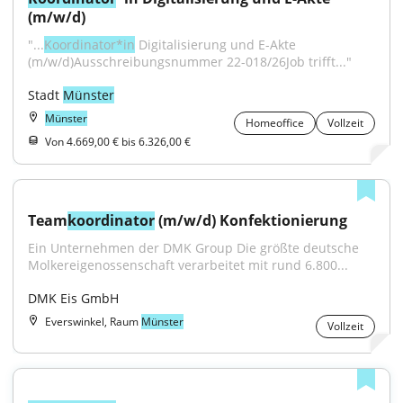
(m/w/d)
"...
Koordinator*in
 Digitalisierung und E-Akte 
(m/w/d)Ausschreibungsnummer 22-018/26Job trifft..."
Stadt 
Münster
Münster
Homeoffice
Vollzeit
Von 4.669,00 € bis 6.326,00 €
Team
koordinator
 (m/w/d) Konfektionierung
Ein Unternehmen der DMK Group Die größte deutsche 
Molkereigenossenschaft verarbeitet mit rund 6.800...
DMK Eis GmbH
Everswinkel, Raum
Münster
Vollzeit