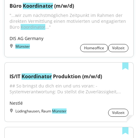
Büro 
Koordinator
 (m/w/d)
"...wir zum nächstmöglichen Zeitpunkt im Rahmen der 
direkten Vermittlung einen motivierten und engagierten 
Büro 
Koordinator
..."
DIS AG Germany
Münster
Homeoffice
Vollzeit
IS/IT 
Koordinator
 Produktion (m/w/d)
## So bringst du dich ein und uns voran: - 
Systemverantwortung: Du stellst die Zuverlässigkeit,...
Nestlé
Lüdinghausen, Raum
Münster
Vollzeit