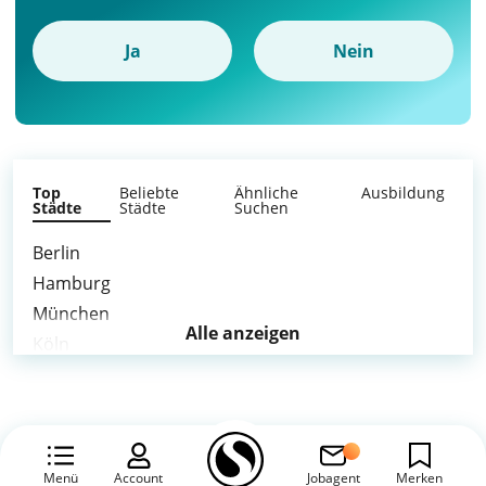
Ja
Nein
Top
Beliebte
Ähnliche
Ausbildung
Städte
Städte
Suchen
Berlin
Hamburg
München
Alle anzeigen
Köln
Frankfurt am Main
Stuttgart
Düsseldorf
Leipzig
Menü
Account
Jobagent
Merken