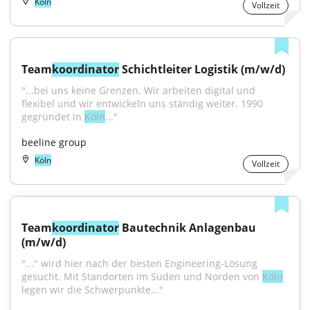
Köln
Vollzeit
Team
koordinator
 Schichtleiter Logistik (m/w/d)
"...bei uns keine Grenzen. Wir arbeiten digital und 
flexibel und wir entwickeln uns ständig weiter. 1990 
gegründet in 
Köln
..."
beeline group
Köln
Vollzeit
Team
koordinator
 Bautechnik Anlagenbau 
(m/w/d)
"..." wird hier nach der besten Engineering-Lösung 
gesucht. Mit Standorten im Süden und Norden von 
Köln
legen wir die Schwerpunkte..."