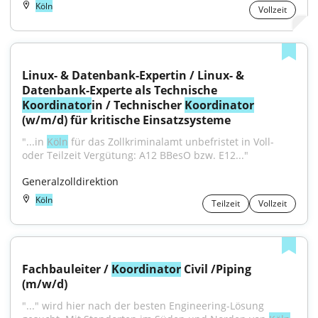
Köln
Vollzeit
Linux- & Datenbank-Expertin / Linux- & 
Datenbank-Experte als Technische 
Koordinator
in / Technischer 
Koordinator
(w/m/d) für kritische Einsatzsysteme
"...in 
Köln
 für das Zollkriminalamt unbefristet in Voll- 
oder Teilzeit Vergütung: A12 BBesO bzw. E12..."
Generalzolldirektion
Köln
Teilzeit
Vollzeit
Fachbauleiter / 
Koordinator
 Civil /Piping 
(m/w/d)
"..." wird hier nach der besten Engineering-Lösung 