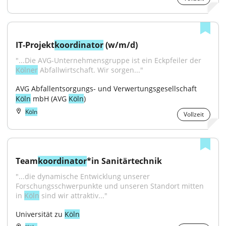
IT-Projekt
koordinator
 (w/m/d)
"...Die AVG-Unternehmensgruppe ist ein Eckpfeiler der 
Kölner
 Abfallwirtschaft. Wir sorgen..."
AVG Abfallentsorgungs- und Verwertungsgesellschaft 
Köln
 mbH (AVG 
Köln
)
Köln
Vollzeit
Team
koordinator
*in Sanitärtechnik
"...die dynamische Entwicklung unserer 
Forschungsschwerpunkte und unseren Standort mitten 
in 
Köln
 sind wir attraktiv..."
Universität zu 
Köln