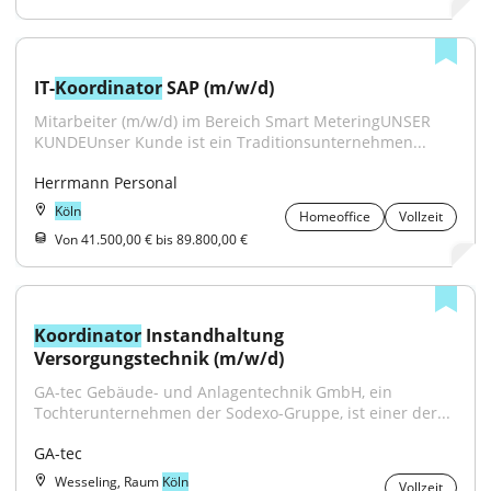
IT-
Koordinator
 SAP (m/w/d)
Mitarbeiter (m/w/d) im Bereich Smart MeteringUNSER 
KUNDEUnser Kunde ist ein Traditionsunternehmen...
Herrmann Personal
Köln
Homeoffice
Vollzeit
Von 41.500,00 € bis 89.800,00 €
Koordinator
 Instandhaltung 
Versorgungstechnik (m/w/d)
GA-tec Gebäude- und Anlagentechnik GmbH, ein 
Tochterunternehmen der Sodexo-Gruppe, ist einer der...
GA-tec
Wesseling, Raum
Köln
Vollzeit