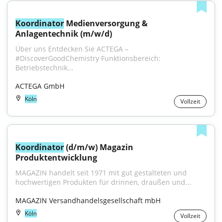
Koordinator
 Medienversorgung & 
Anlagentechnik (m/w/d)
Über uns Entdecken Sie ACTEGA – 
#DiscoverGoodChemistry Funktionsbereich: 
Betriebstechnik...
ACTEGA GmbH
Köln
Vollzeit
Koordinator
 (d/m/w) Magazin 
Produktentwicklung
MAGAZIN handelt seit 1971 mit gut gestalteten und 
hochwertigen Produkten für drinnen, draußen und...
MAGAZIN Versandhandelsgesellschaft mbH
Köln
Vollzeit