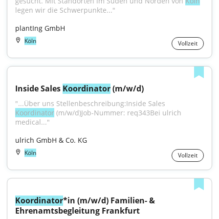
gesucht. Mit Standorten im Süden und Norden von 
Köln
legen wir die Schwerpunkte..."
plantIng GmbH
Köln
Vollzeit
Inside Sales 
Koordinator
 (m/w/d)
"...Über uns Stellenbeschreibung:Inside Sales 
Koordinator
 (m/w/d)Job-Nummer: req343Bei ulrich 
medical..."
ulrich GmbH & Co. KG
Köln
Vollzeit
Koordinator
*in (m/w/d) Familien- & 
Ehrenamtsbegleitung Frankfurt