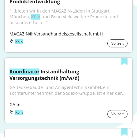
Produktentwicklung
"...bieten wir in den MAGAZIN-Läden in Stuttgart, 
München, 
Köln
 und Bonn viele weitere Produkte und 
besondere Fach..."
MAGAZIN® Versandhandelsgesellschaft mbH
Köln
Vollzeit
Koordinator
 Instandhaltung 
Versorgungstechnik (m/w/d)
GA-tec Gebäude- und Anlagentechnik GmbH, ein 
Tochterunternehmen der Sodexo-Gruppe, ist einer der...
GA tec
Köln
Vollzeit