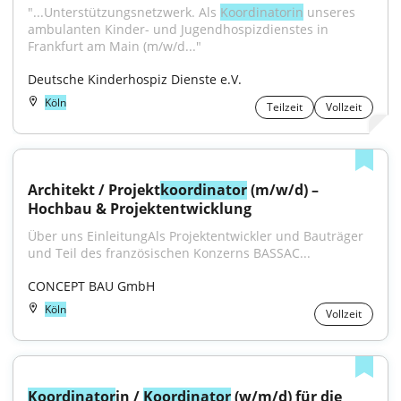
"...Unterstützungsnetzwerk. Als 
Koordinatorin
 unseres 
ambulanten Kinder- und Jugendhospizdienstes in 
Frankfurt am Main (m/w/d..."
Deutsche Kinderhospiz Dienste e.V.
Köln
Teilzeit
Vollzeit
Architekt / Projekt­
koordinator
 (m/w/d) – 
Hochbau & Projekt­entwicklung
Über uns EinleitungAls Projektentwickler und Bauträger 
und Teil des französischen Konzerns BASSAC...
CONCEPT BAU GmbH
Köln
Vollzeit
Koordinator
in / 
Koordinator
 (w/m/d) für die 