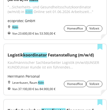
"...Sicherheits- und Gesundheitsschutzkoordinator 
(w/m/d) in 
Köln
 Online seit 01.06.2026 Arbeitszeit..."
ecoprotec GmbH
Köln
Homeoffice
Vollzeit
Von 23.600,00 € bis 53.500,00 €
Logistik
koordinator
 Festanstellung (m/w/d)
Kaufmännischer Sachbearbeiter Logistik (m/w/d)UNSER 
KUNDEUnser Kunde ist ein führendes...
Herrmann Personal
Leverkusen, Raum
Köln
Homeoffice
Vollzeit
Von 37.100,00 € bis 84.900,00 €