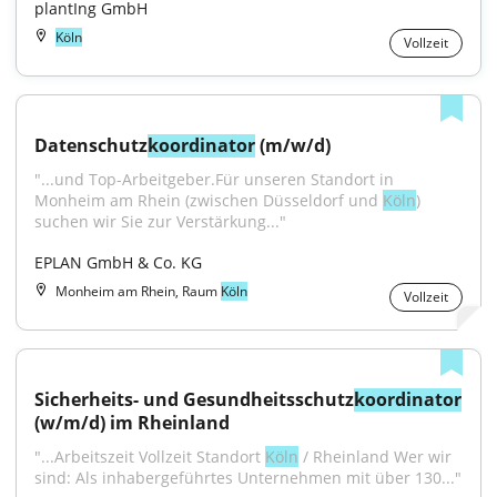
plantIng GmbH
Köln
Vollzeit
Datenschutz
koordinator
 (m/w/d)
"...und Top-Arbeitgeber.Für unseren Standort in 
Monheim am Rhein (zwischen Düsseldorf und 
Köln
) 
suchen wir Sie zur Verstärkung..."
EPLAN GmbH & Co. KG
Monheim am Rhein, Raum
Köln
Vollzeit
Sicherheits- und Gesundheitsschutz
koordinator
(w/m/d) im Rheinland
"...Arbeitszeit Vollzeit Standort 
Köln
 / Rheinland Wer wir 
sind: Als inhabergeführtes Unternehmen mit über 130..."