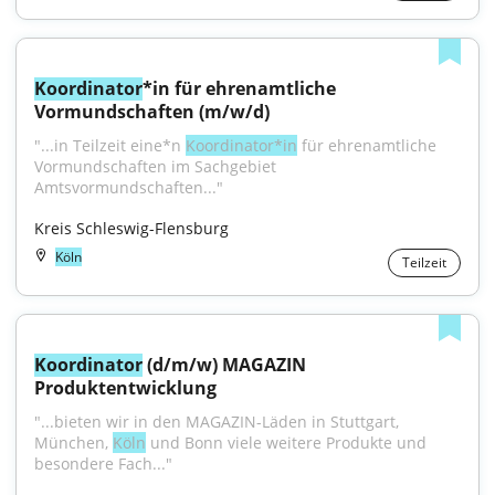
Koordinator
*in für ehrenamtliche 
Vormundschaften (m/w/d)
"...in Teilzeit eine*n 
Koordinator*in
 für ehrenamtliche 
Vormundschaften im Sachgebiet 
Amtsvormundschaften..."
Kreis Schleswig-Flensburg
Köln
Teilzeit
Koordinator
 (d/m/w) MAGAZIN 
Produktentwicklung
"...bieten wir in den MAGAZIN-Läden in Stuttgart, 
München, 
Köln
 und Bonn viele weitere Produkte und 
besondere Fach..."