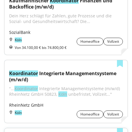
Kaufmännischer 
Koordinator
 Finanzen und 
Backoffice (m/w/d)
Dein Herz schlägt für Zahlen, gute Prozesse und die 
Sozial- und Gesundheitswirtschaft? Die...
SozialBank
Köln
Homeoffice
Vollzeit
Von 34.100,00 € bis 74.800,00 €
Koordinator
 Integrierte Managementsysteme 
(m/w/d)
"...
Koordinator
 Integrierte Managementsysteme (m/w/d) 
RheinNetz GmbH 50823, 
Köln
 unbefristet, Vollzeit..."
RheinNetz GmbH
Köln
Homeoffice
Vollzeit