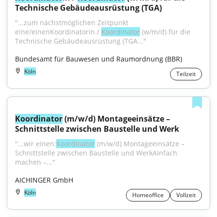
Technische Gebäude­ausrüstung (TGA)
"...zum nächstmöglichen Zeitpunkt 
eine/einenKoordinatorin / 
Koordinator
 (w/m/d) für die 
Technische Gebäudeausrüstung (TGA..."
Bundesamt für Bauwesen und Raumordnung (BBR)
Köln
Teilzeit
Koordinator
 (m/w/d) Montageeinsätze – 
Schnittstelle zwischen Baustelle und Werk
"...wir einen:
Koordinator
 (m/w/d) Montageeinsätze – 
Schnittstelle zwischen Baustelle und WerkAInfach 
machen –..."
AICHINGER GmbH
Köln
Homeoffice
Vollzeit