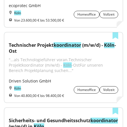
ecoprotec GmbH
Köln
Homeoffice
Vollzeit
Von 23.600,00 € bis 53.500,00 €
Technischer Projekt
koordinator
 (m/w/d) - 
Köln
-
Ost
"...als Technologieführer voran.Technischer 
Projektkoordinator (m/w/d) - 
Köln
-OstFür unseren 
Bereich Projektplanung suchen..."
Driven Solution GmbH
Köln
Homeoffice
Vollzeit
Von 40.800,00 € bis 98.400,00 €
Sicherheits- und Gesundheitsschutz
koordinator
(w/m/d) in 
Köln