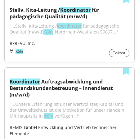
Stellv. Kita-Leitung /
Koordinator
 für 
pädagogische Qualität (m/w/d)
"...Stellv. Kita-Leitung /
Koordinator
 für pädagogische 
Qualität (m/w/d)
Köln
, Nordrhein-Westfalen 50667..."
RxREVU, Inc.
Köln
Teilzeit
Koordinator
 Auftragsabwicklung und 
Bestandskundenbetreuung – Innendienst 
(m/w/d)
"...Unsere Erfahrung ist unser wertvollstes Kapital und 
der Umweltschutz ist die Motivation für unser Handeln. 
Mit Hauptsitz in 
Köln
 verfügen..."
REMIS GmbH Entwicklung und Vertrieb technischer 
Elemente