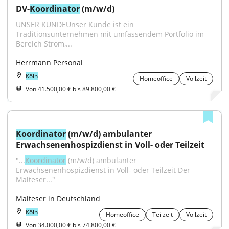
DV-
Koordinator
 (m/w/d)
UNSER KUNDEUnser Kunde ist ein 
Traditionsunternehmen mit umfassendem Portfolio im 
Bereich Strom,...
Herrmann Personal
Köln
Homeoffice
Vollzeit
Von 41.500,00 € bis 89.800,00 €
Koordinator
 (m/w/d) ambulanter 
Erwachsenenhospizdienst in Voll- oder Teilzeit
"...
Koordinator
 (m/w/d) ambulanter 
Erwachsenenhospizdienst in Voll- oder Teilzeit Der 
Malteser..."
Malteser in Deutschland
Köln
Homeoffice
Teilzeit
Vollzeit
Von 34.000,00 € bis 74.800,00 €