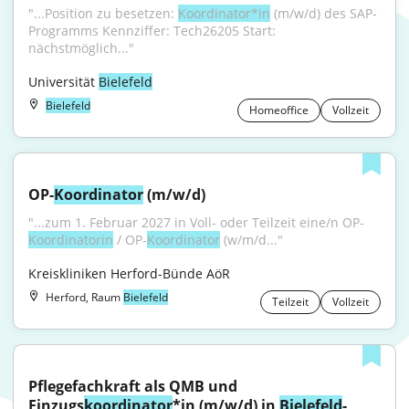
"...Position zu besetzen: 
Koordinator*in
 (m/w/d) des SAP-
Programms Kennziffer: Tech26205 Start: 
nächstmöglich..."
Universität 
Bielefeld
Bielefeld
Homeoffice
Vollzeit
OP-
Koordinator
 (m/w/d)
"...zum 1. Februar 2027 in Voll- oder Teilzeit eine/n OP-
Koordinatorin
 / OP-
Koordinator
 (w/m/d..."
Kreiskliniken Herford-Bünde AöR
Herford, Raum
Bielefeld
Teilzeit
Vollzeit
Pflegefachkraft als QMB und 
Einzugs
koordinator
*in (m/w/d) in 
Bielefeld
-