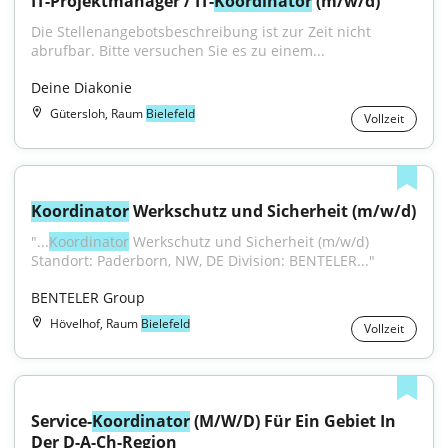
IT-Projektmanager / IT-
Koordinator
 (m/w/d)
Die Stellenangebotsbeschreibung ist zur Zeit nicht 
abrufbar. Bitte versuchen Sie es zu einem...
Deine Diakonie
Gütersloh, Raum
Bielefeld
Vollzeit
Koordinator
 Werkschutz und Sicherheit (m/w/d)
"...
Koordinator
 Werkschutz und Sicherheit (m/w/d) 
Standort: Paderborn, NW, DE Division: BENTELER..."
BENTELER Group
Hövelhof, Raum
Bielefeld
Vollzeit
Service-
Koordinator
 (M/W/D) Für Ein Gebiet In 
Der D-A-Ch-Region