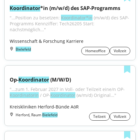
Koordinator
*in (m/w/d) des SAP-Programms
"...Position zu besetzen: 
Koordinator*in
 (m/w/d) des SAP-
Programms Kennziffer: Tech26205 Start: 
nächstmöglich..."
Wissenschaft & Forschung Karriere
Bielefeld
Homeoffice
Vollzeit
Op-
Koordinator
 (M/W/D)
"...zum 1. Februar 2027 in Voll- oder Teilzeit eine/n OP-
Koordinatorin
 / OP-
Koordinator
 (w/m/d) Original..."
Kreiskliniken Herford-Bünde AöR
Herford, Raum
Bielefeld
Teilzeit
Vollzeit