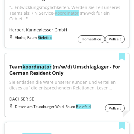
"...Entwicklungsmöglichkeiten. Werden Sie Teil unseres 
Teams als: \ N Service-
Koordinator
 (m/w/d) für ein 
Gebiet..."
Herbert Kannegiesser GmbH
Vlotho, Raum
Bielefeld
Homeoffice
Vollzeit
Team
koordinator
 (m/w/d) Umschlaglager - For 
German Resident Only
Sie entladen die Ware unserer Kunden und verteilen 
dieses auf die entsprechenden Relationen. Lesen...
DACHSER SE
Dissen am Teutoburger Wald, Raum
Bielefeld
Vollzeit