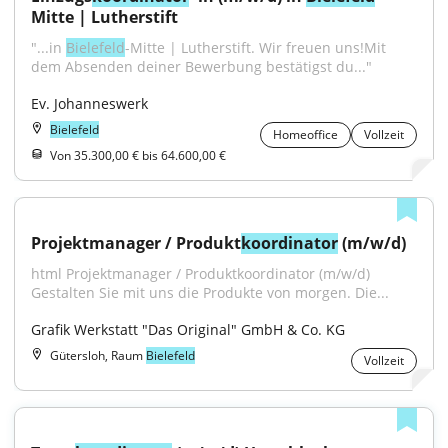
Mitte | Lutherstift
"...in 
Bielefeld
-Mitte | Lutherstift. Wir freuen uns!Mit 
dem Absenden deiner Bewerbung bestätigst du..."
Ev. Johanneswerk
Bielefeld
Homeoffice
Vollzeit
Von 35.300,00 € bis 64.600,00 €
Projektmanager / Produkt
koordinator
 (m/w/d)
html Projektmanager / Produktkoordinator (m/w/d) 
Gestalten Sie mit uns die Produkte von morgen. Die...
Grafik Werkstatt "Das Original" GmbH & Co. KG
Gütersloh, Raum
Bielefeld
Vollzeit