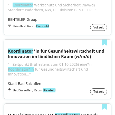
"...
Koordinator
 Werkschutz und Sicherheit (m/w/d) 
Standort: Paderborn, NW, DE Division: BENTELER..."
BENTELER-Group
Hövelhof, Raum
Bielefeld
Vollzeit
Koordinator
*in für Gesundheitswirtschaft und 
Innovation im ländlichen Raum (w/m/d)
"...Zeitpunkt (frühestens zum 01.10.2026) eine*n 
Koordinator*in
 für Gesundheitswirtschaft und 
Innovation..."
Stadt Bad Salzuflen
Bad Salzuflen, Raum
Bielefeld
Teilzeit