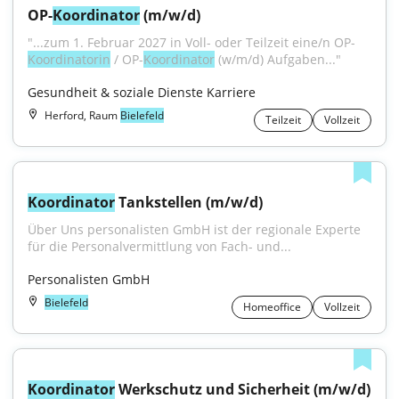
OP-
Koordinator
 (m/w/d)
"...zum 1. Februar 2027 in Voll- oder Teilzeit eine/n OP-
Koordinatorin
 / OP-
Koordinator
 (w/m/d) Aufgaben..."
Gesundheit & soziale Dienste Karriere
Herford, Raum
Bielefeld
Teilzeit
Vollzeit
Koordinator
 Tankstellen (m/w/d)
Über Uns personalisten GmbH ist der regionale Experte 
für die Personalvermittlung von Fach- und...
Personalisten GmbH
Bielefeld
Homeoffice
Vollzeit
Koordinator
 Werkschutz und Sicherheit (m/w/d)