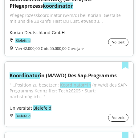
Pflegeprozess
koordinator
Pflegeprozesskoordinator (w/m/d) bei Korian: Gestalte 
mit uns die Zukunft! Hast Du Lust, etwas zu...
Korian Deutschland GmbH
Bielefeld
Vollzeit
Von 42.000,00 € bis 55.000,00 € pro Jahr
Koordinator
in (M/W/D) Des Sap-Programms
"...Position zu besetzen: 
Koordinator*in
 (m/w/d) des SAP-
Programms Kennziffer: Tech26205 • Start: 
nächstmöglich..."
Universität 
Bielefeld
Bielefeld
Vollzeit