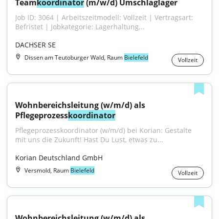
Team
koordinator
 (m/w/d) Umschlaglager
Job ID: 3064 | Arbeitszeitmodell: Vollzeit | Vertragsart: 
Befristet | Jobkategorie: Lagerhaltung...
DACHSER SE
Dissen am Teutoburger Wald, Raum
Bielefeld
Vollzeit
Wohnbereichsleitung (w/m/d) als 
Pflegeprozess
koordinator
Pflegeprozesskoordinator (w/m/d) bei Korian: Gestalte 
mit uns die Zukunft! Hast Du Lust, etwas zu...
Korian Deutschland GmbH
Versmold, Raum
Bielefeld
Vollzeit
Wohnbereichsleitung (w/m/d) als 