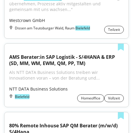
übernehmen, Prozesse aktiv mitgestalten und 
gemeinsam mit uns wachsen..."
Westcrown GmbH
Dissen am Teutoburger Wald, Raum
Bielefeld
Teilzeit
AMS Berater:in SAP Logistik - S/4HANA & ERP 
(SD, MM, WM, EWM, QM, PP, TM)
Als NTT DATA Business Solutions treiben wir 
Innovationen voran – von der Beratung und...
NTT DATA Business Solutions
Bielefeld
Homeoffice
Vollzeit
80% Remote Inhouse SAP QM Berater (m/w/d) 
S/4Hana