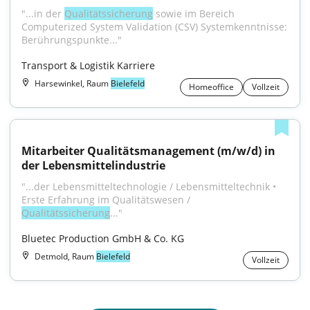
"...in der 
Qualitätssicherung
 sowie im Bereich 
Computerized System Validation (CSV) Systemkenntnisse: 
Berührungspunkte..."
Transport & Logistik Karriere
Harsewinkel, Raum
Bielefeld
Homeoffice
Vollzeit
Mitarbeiter Qualitätsmanagement (m/w/d) in 
der Lebensmittelindustrie
"...der Lebensmitteltechnologie / Lebensmitteltechnik • 
Erste Erfahrung im Qualitätswesen / 
Qualitätssicherung
..."
Bluetec Production GmbH & Co. KG
Detmold, Raum
Bielefeld
Vollzeit