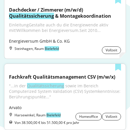
Dachdecker / Zimmerer (m/w/d) 
Qualitätssicherung
 & Montagekoordination
EinleitungGestalte auch du die Energiewende aktiv 
mit!Willkommen bei Energieversum.Seit 2010...
Energieversum GmbH & Co. KG
Steinhagen, Raum
Bielefeld
Vollzeit
Fachkraft Qualitätsmanagement CSV (m/w/x)
"...in der 
Qualitätssicherung
 sowie im Bereich 
Computerized System Validation (CSV) Systemkenntnisse: 
Berührungspunkte..."
Arvato
Harsewinkel, Raum
Bielefeld
Homeoffice
Vollzeit
Von 38.500,00 € bis 51.500,00 € pro Jahr