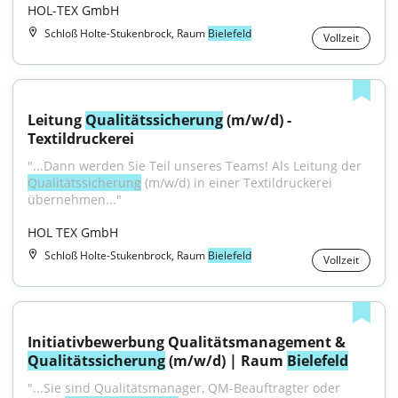
HOL-TEX GmbH
Schloß Holte-Stukenbrock, Raum
Bielefeld
Vollzeit
Leitung 
Qualitätssicherung
 (m/w/d) - 
Textildruckerei
"...Dann werden Sie Teil unseres Teams! Als Leitung der 
Qualitätssicherung
 (m/w/d) in einer Textildruckerei 
übernehmen..."
HOL TEX GmbH
Schloß Holte-Stukenbrock, Raum
Bielefeld
Vollzeit
Initiativbewerbung Qualitätsmanagement & 
Qualitätssicherung
 (m/w/d) | Raum 
Bielefeld
"...Sie sind Qualitätsmanager, QM-Beauftragter oder 