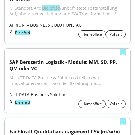
"...Standort/Art: 
Bielefeld
/unbefristete Festanstellung 
Aufgaben: Neugestaltung und S/4 Transformation..."
APRIORI – BUSINESS SOLUTIONS AG
Bielefeld
Homeoffice
Vollzeit
SAP Berater:in Logistik - Module: MM, SD, PP, 
QM oder VC
Als NTT DATA Business Solutions treiben wir 
Innovationen voran – von der Beratung und...
NTT DATA Business Solutions
Bielefeld
Homeoffice
Vollzeit
Fachkraft Qualitätsmanagement CSV (m/w/x)