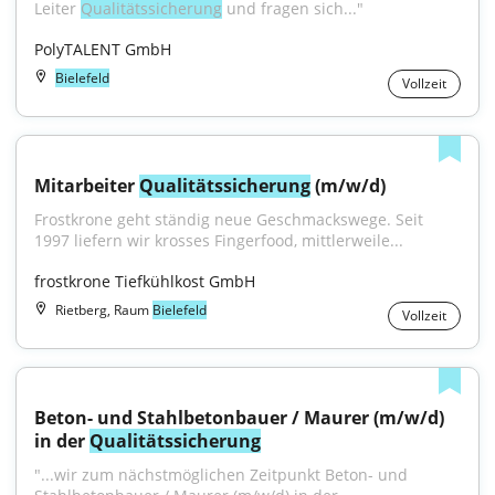
Leiter 
Qualitätssicherung
 und fragen sich..."
PolyTALENT GmbH
Bielefeld
Vollzeit
Mitarbeiter 
Qualitätssicherung
 (m/w/d)
Frostkrone geht ständig neue Geschmackswege. Seit 
1997 liefern wir krosses Fingerfood, mittlerweile...
frostkrone Tiefkühlkost GmbH
Rietberg, Raum
Bielefeld
Vollzeit
Beton- und Stahlbetonbauer / Maurer (m/w/d) 
in der 
Qualitätssicherung
"...wir zum nächstmöglichen Zeitpunkt Beton- und 