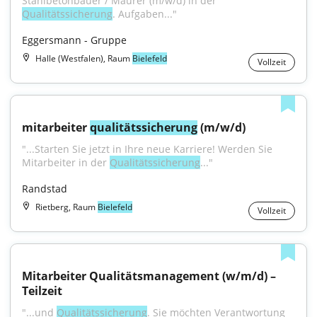
Stahlbetonbauer / Maurer (m/w/d) in der 
Qualitätssicherung
. Aufgaben..."
Eggersmann - Gruppe
Halle (Westfalen), Raum
Bielefeld
Vollzeit
mitarbeiter 
qualitätssicherung
 (m/w/d)
"...Starten Sie jetzt in Ihre neue Karriere! Werden Sie 
Mitarbeiter in der 
Qualitätssicherung
..."
Randstad
Rietberg, Raum
Bielefeld
Vollzeit
Mitarbeiter Qualitätsmanagement (w/m/d) – 
Teilzeit
"...und 
Qualitätssicherung
. Sie möchten Verantwortung 