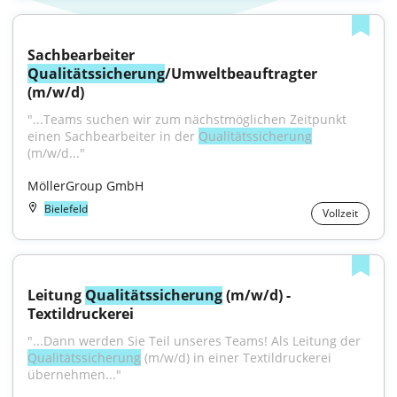
Sachbearbeiter 
Qualitätssicherung
/Umweltbeauftragter 
(m/w/d)
"...Teams suchen wir zum nächstmöglichen Zeitpunkt 
einen Sachbearbeiter in der 
Qualitätssicherung
(m/w/d..."
MöllerGroup GmbH
Bielefeld
Vollzeit
Leitung 
Qualitätssicherung
 (m/w/d) - 
Textildruckerei
"...Dann werden Sie Teil unseres Teams! Als Leitung der 
Qualitätssicherung
 (m/w/d) in einer Textildruckerei 
übernehmen..."