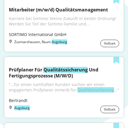
Mitarbeiter (m/w/d) Qualitätsmanagement
Karriere bei Sortimo: Meine Zukunft in bester Ordnung! 
Werden Sie Teil der Sortimo Familie und...
SORTIMO International GmbH
Zusmarshausen, Raum
Augsburg
Vollzeit
Prüfplaner Für 
Qualitätssicherung
 Und 
Fertigungsprozesse (M/W/D)
"...für einen namhaften Kunden suchen wir einen 
engagierten Prüfplaner (m/w/d) für 
Qualitätssicherung
..."
Bertrandt
Augsburg
Vollzeit