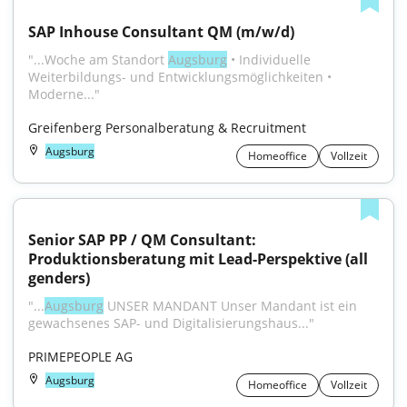
SAP Inhouse Consultant QM (m/w/d)
"...Woche am Standort 
Augsburg
 • Individuelle 
Weiterbildungs- und Entwicklungsmöglichkeiten • 
Moderne..."
Greifenberg Personalberatung & Recruitment
Augsburg
Homeoffice
Vollzeit
Senior SAP PP / QM Consultant: 
Produktionsberatung mit Lead-Perspektive (all 
genders)
"...
Augsburg
 UNSER MANDANT Unser Mandant ist ein 
gewachsenes SAP- und Digitalisierungshaus..."
PRIMEPEOPLE AG
Augsburg
Homeoffice
Vollzeit