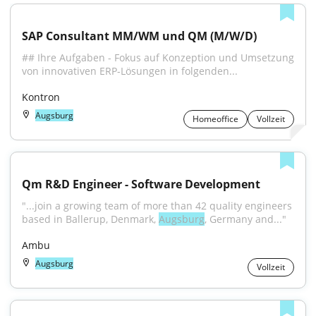
SAP Consultant MM/WM und QM (M/W/D)
## Ihre Aufgaben - Fokus auf Konzeption und Umsetzung 
von innovativen ERP-Lösungen in folgenden...
Kontron
Augsburg
Homeoffice
Vollzeit
Qm R&D Engineer - Software Development
"...join a growing team of more than 42 quality engineers 
based in Ballerup, Denmark, 
Augsburg
, Germany and..."
Ambu
Augsburg
Vollzeit