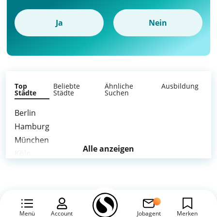
Ja
Nein
Top
Beliebte
Ähnliche
Ausbildung
Städte
Städte
Suchen
Berlin
Hamburg
München
Alle anzeigen
Köln
Frankfurt am Main
Stuttgart
Düsseldorf
Leipzig
Menü
Account
Jobagent
Merken