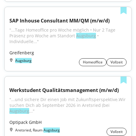
SAP Inhouse Consultant MM/QM (m/w/d)
"...Tage Homeoffice pro Woche möglich • Nur 2 Tage 
Präsenz pro Woche am Standort 
Augsburg
 • 
Individuelle..."
Greifenberg
Augsburg
Homeoffice
Vollzeit
Werkstudent Qualitätsmanagement (m/w/d)
"...und sichere Dir einen Job mit Zukunftsperspektive.Wir 
suchen Dich ab September 2026 in Aretsried (bei 
Augsburg
..."
Optipack GmbH
Aretsried, Raum
Augsburg
Vollzeit