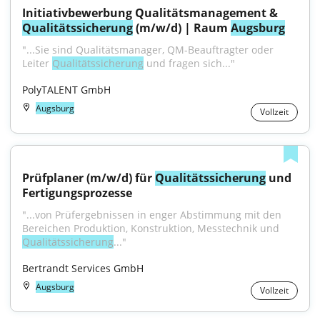
Initiativbewerbung Qualitätsmanagement & 
Qualitätssicherung
 (m/w/d) | Raum 
Augsburg
"...Sie sind Qualitätsmanager, QM-Beauftragter oder 
Leiter 
Qualitätssicherung
 und fragen sich..."
PolyTALENT GmbH
Augsburg
Vollzeit
Prüfplaner (m/w/d) für 
Qualitätssicherung
 und 
Fertigungsprozesse
"...von Prüfergebnissen in enger Abstimmung mit den 
Bereichen Produktion, Konstruktion, Messtechnik und 
Qualitätssicherung
..."
Bertrandt Services GmbH
Augsburg
Vollzeit