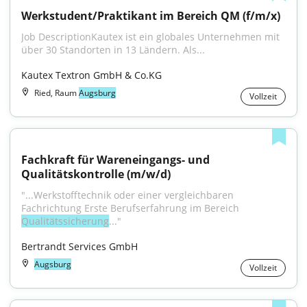
Werkstudent/Praktikant im Bereich QM (f/m/x)
Job DescriptionKautex ist ein globales Unternehmen mit 
über 30 Standorten in 13 Ländern. Als...
Kautex Textron GmbH & Co.KG
Ried, Raum
Augsburg
Vollzeit
Fachkraft für Wareneingangs- und 
Qualitätskontrolle (m/w/d)
"...Werkstofftechnik oder einer vergleichbaren 
Fachrichtung Erste Berufserfahrung im Bereich 
Qualitätssicherung
..."
Bertrandt Services GmbH
Augsburg
Vollzeit