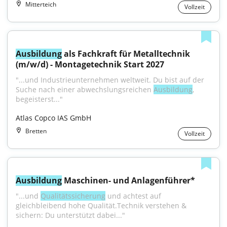
Mitterteich
Vollzeit
Ausbildung
 als Fachkraft für Metalltechnik 
(m/w/d) - Montagetechnik Start 2027
"...und Industrieunternehmen weltweit. Du bist auf der 
Suche nach einer abwechslungsreichen 
Ausbildung
, 
begeisterst..."
Atlas Copco IAS GmbH
Bretten
Vollzeit
Ausbildung
 Maschinen- und Anlagenführer*
"...und 
Qualitätssicherung
 und achtest auf 
gleichbleibend hohe Qualität.Technik verstehen & 
sichern: Du unterstützt dabei..."