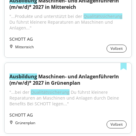
Ausbildung
 Maschinen- und AnlagenführerIn 
(m/w/d)* 2027 in Mittereich
"...Produkte und unterstützt bei der 
Qualitätssicherung
Du führst kleinere Reparaturen an Maschinen und 
Anlagen..."
SCHOTT AG
Mitterteich
Vollzeit
Ausbildung
 Maschinen- und AnlagenführerIn 
(m/w/d)* 2027 in Grünenplan
"...bei der 
Qualitätssicherung
 Du führst kleinere 
Reparaturen an Maschinen und Anlagen durch Deine 
Benefits Bei SCHOTT legen..."
SCHOTT AG
Grünenplan
Vollzeit