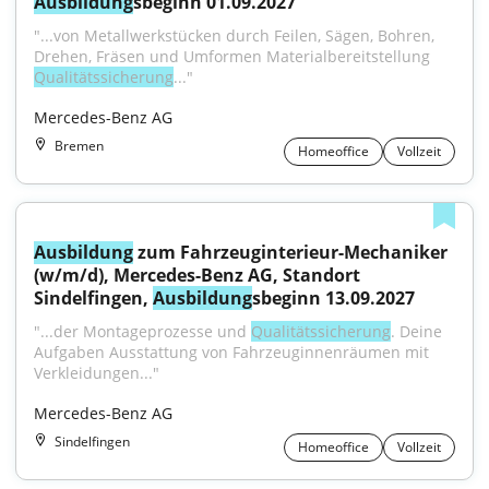
Ausbildung
sbeginn 01.09.2027
"...von Metallwerkstücken durch Feilen, Sägen, Bohren, 
Drehen, Fräsen und Umformen Materialbereitstellung 
Qualitätssicherung
..."
Mercedes-Benz AG
Bremen
Homeoffice
Vollzeit
Ausbildung
 zum Fahrzeuginterieur-Mechaniker 
(w/m/d), Mercedes-Benz AG, Standort 
Sindelfingen, 
Ausbildung
sbeginn 13.09.2027
"...der Montageprozesse und 
Qualitätssicherung
. Deine 
Aufgaben Ausstattung von Fahrzeuginnenräumen mit 
Verkleidungen..."
Mercedes-Benz AG
Sindelfingen
Homeoffice
Vollzeit