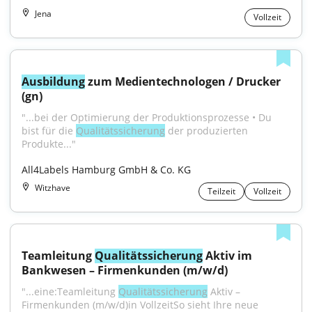
Jena
Vollzeit
Ausbildung
 zum Medientechnologen / Drucker 
(gn)
"...bei der Optimierung der Produktionsprozesse • Du 
bist für die 
Qualitätssicherung
 der produzierten 
Produkte..."
All4Labels Hamburg GmbH & Co. KG
Witzhave
Teilzeit
Vollzeit
Teamleitung 
Qualitätssicherung
 Aktiv im 
Bankwesen – Firmenkunden (m/w/d)
"...eine:Teamleitung 
Qualitätssicherung
 Aktiv – 
Firmenkunden (m/w/d)in VollzeitSo sieht Ihre neue 