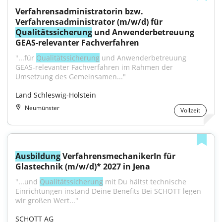
Verfahrensadministratorin bzw. 
Verfahrensadministrator (m/w/d) für 
Qualitätssicherung
 und Anwenderbetreuung 
GEAS-relevanter Fachverfahren
"...für 
Qualitätssicherung
 und Anwenderbetreuung 
GEAS-relevanter Fachverfahren im Rahmen der 
Umsetzung des Gemeinsamen..."
Land Schleswig-Holstein
Neumünster
Vollzeit
Ausbildung
 VerfahrensmechanikerIn für 
Glastechnik (m/w/d)* 2027 in Jena
"...und 
Qualitätssicherung
 mit Du hältst technische 
Einrichtungen instand Deine Benefits Bei SCHOTT legen 
wir großen Wert..."
SCHOTT AG