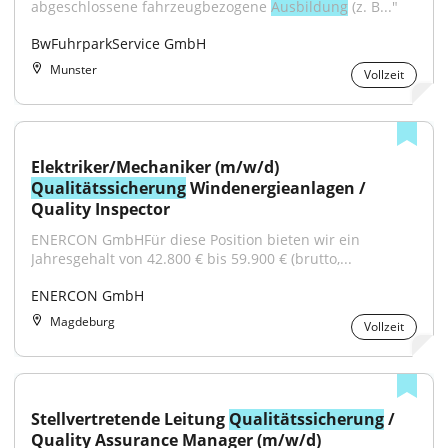
abgeschlossene fahrzeugbezogene 
Ausbildung
 (z. B..."
BwFuhrparkService GmbH
Munster
Vollzeit
Elektriker/Mechaniker (m/w/d) 
Qualitätssicherung
 Windenergieanlagen / 
Quality Inspector
ENERCON GmbHFür diese Position bieten wir ein 
Jahresgehalt von 42.800 € bis 59.900 € (brutto,...
ENERCON GmbH
Magdeburg
Vollzeit
Stellvertretende Leitung 
Qualitätssicherung
 / 
Quality Assurance Manager (m/w/d)