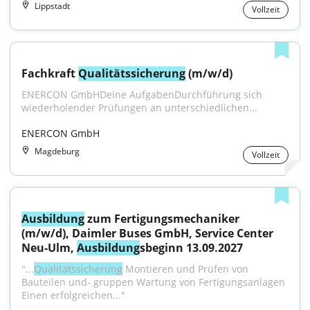
Lippstadt
Vollzeit
Fachkraft 
Qualitätssicherung
 (m/w/d)
ENERCON GmbHDeine AufgabenDurchführung sich 
wiederholender Prüfungen an unterschiedlichen...
ENERCON GmbH
Magdeburg
Vollzeit
Ausbildung
 zum Fertigungsmechaniker 
(m/w/d), Daimler Buses GmbH, Service Center 
Neu-Ulm, 
Ausbildung
sbeginn 13.09.2027
"...
Qualitätssicherung
 Montieren und Prüfen von 
Bauteilen und- gruppen Wartung von Fertigungsanlagen 
Einen erfolgreichen..."