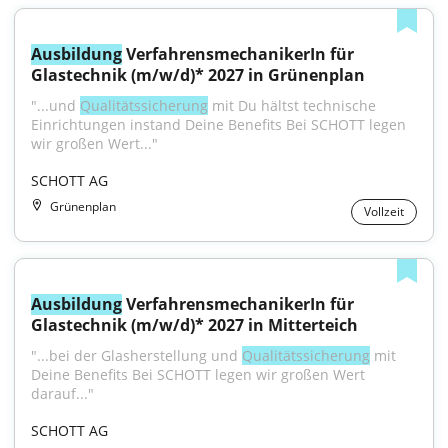
Ausbildung
 VerfahrensmechanikerIn für 
Glastechnik (m/w/d)* 2027 in Grünenplan
"...und 
Qualitätssicherung
 mit Du hältst technische 
Einrichtungen instand Deine Benefits Bei SCHOTT legen 
wir großen Wert..."
SCHOTT AG
Grünenplan
Vollzeit
Ausbildung
 VerfahrensmechanikerIn für 
Glastechnik (m/w/d)* 2027 in Mitterteich
"...bei der Glasherstellung und 
Qualitätssicherung
 mit 
Deine Benefits Bei SCHOTT legen wir großen Wert 
darauf..."
SCHOTT AG