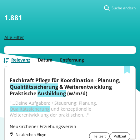
Suche ändern
1.881
Alle Filter
Relevanz
Datum
Entfernung
Fachkraft Pflege für Koordination - Planung, 
Qualitätssicherung
 & Weiterentwicklung 
Praktische 
Ausbildung
 (w/m/d)
"...Deine Aufgaben: • Steuerung: Planung, 
Qualitätssicherung
 und konzeptionelle 
Weiterentwicklung der praktischen..."
Neukirchener Erziehungsverein
Neukirchen-Vluyn
Teilzeit
Vollzeit