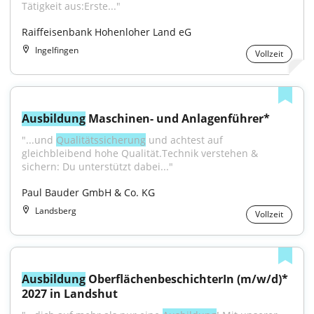
Tätigkeit aus:Erste..."
Raiffeisenbank Hohenloher Land eG
Ingelfingen
Vollzeit
Ausbildung
 Maschinen- und Anlagenführer*
"...und 
Qualitätssicherung
 und achtest auf 
gleichbleibend hohe Qualität.Technik verstehen & 
sichern: Du unterstützt dabei..."
Paul Bauder GmbH & Co. KG
Landsberg
Vollzeit
Ausbildung
 OberflächenbeschichterIn (m/w/d)* 
2027 in Landshut