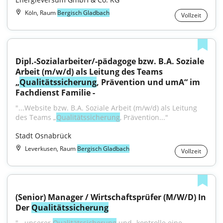
Köln, Raum
Bergisch Gladbach
Vollzeit
Dipl.-Sozialarbeiter/-pädagoge bzw. B.A. Soziale 
Arbeit (m/w/d) als Leitung des Teams 
„
Qualitätssicherung
, Prävention und umA“ im 
Fachdienst Familie -
"...Website bzw. B.A. Soziale Arbeit (m/w/d) als Leitung 
des Teams „
Qualitätssicherung
, Prävention..."
Stadt Osnabrück
Leverkusen, Raum
Bergisch Gladbach
Vollzeit
(Senior) Manager / Wirtschaftsprüfer (M/W/D) In 
Der 
Qualitätssicherung
"...unserer 
Qualitätssicherung
 und -kontrolle eine 