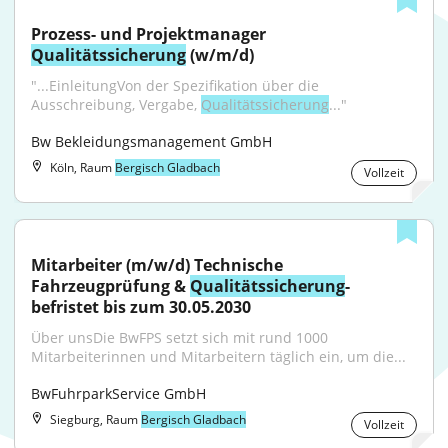
Prozess- und Projektmanager 
Qualitätssicherung
 (w/m/d)
"...EinleitungVon der Spezifikation über die 
Ausschreibung, Vergabe, 
Qualitätssicherung
..."
Bw Bekleidungsmanagement GmbH
Köln, Raum
Bergisch Gladbach
Vollzeit
Mitarbeiter (m/w/d) Technische 
Fahrzeugprüfung & 
Qualitätssicherung
- 
befristet bis zum 30.05.2030
Über unsDie BwFPS setzt sich mit rund 1000 
Mitarbeiterinnen und Mitarbeitern täglich ein, um die...
BwFuhrparkService GmbH
Siegburg, Raum
Bergisch Gladbach
Vollzeit