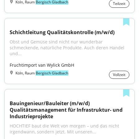
Köln, Raum
Bergisch Gladbach
Teilzeit
Schichtleitung Qualitätskontrolle (m/w/d)
Obst und Gemüse sind nicht nur wunderbar 
schmeckende, natürliche Produkte. Auch deren Handel 
und...
Fruchtimport van Wylick GmbH
Köln, Raum
Bergisch Gladbach
Vollzeit
Bauingenieur/Bauleiter (m/w/d) 
Qualitätsmanagement für Infrastruktur- und 
Industrieprojekte
HOCHTIEF baut die Welt von morgen – und das nicht 
irgendwann, sondern jetzt. Mit unseren...