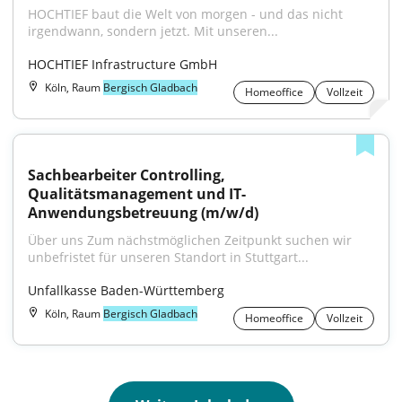
HOCHTIEF baut die Welt von morgen - und das nicht 
irgendwann, sondern jetzt. Mit unseren...
HOCHTIEF Infrastructure GmbH
Köln, Raum
Bergisch Gladbach
Homeoffice
Vollzeit
Sachbearbeiter Controlling, 
Qualitätsmanagement und IT-
Anwendungsbetreuung (m/w/d)
Über uns Zum nächstmöglichen Zeitpunkt suchen wir 
unbefristet für unseren Standort in Stuttgart...
Unfallkasse Baden-Württemberg
Köln, Raum
Bergisch Gladbach
Homeoffice
Vollzeit