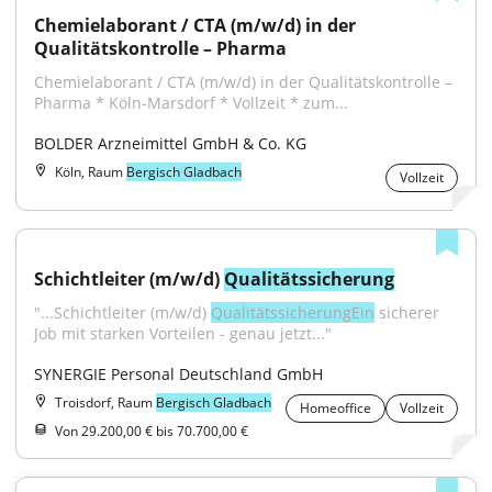
Chemielaborant / CTA (m/w/d) in der 
Qualitätskontrolle – Pharma
Chemielaborant / CTA (m/w/d) in der Qualitätskontrolle – 
Pharma * Köln-Marsdorf * Vollzeit * zum...
BOLDER Arzneimittel GmbH & Co. KG
Köln, Raum
Bergisch Gladbach
Vollzeit
Schichtleiter (m/w/d) 
Qualitätssicherung
"...Schichtleiter (m/w/d) 
QualitätssicherungEin
 sicherer 
Job mit starken Vorteilen - genau jetzt..."
SYNERGIE Personal Deutschland GmbH
Troisdorf, Raum
Bergisch Gladbach
Homeoffice
Vollzeit
Von 29.200,00 € bis 70.700,00 €