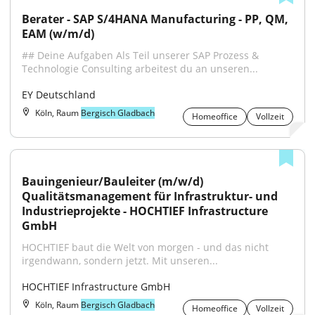
Berater - SAP S/4HANA Manufacturing - PP, QM, 
EAM (w/m/d)
## Deine Aufgaben Als Teil unserer SAP Prozess & 
Technologie Consulting arbeitest du an unseren...
EY Deutschland
Köln, Raum
Bergisch Gladbach
Homeoffice
Vollzeit
Bauingenieur/Bauleiter (m/w/d) 
Qualitätsmanagement für Infrastruktur- und 
Industrieprojekte - HOCHTIEF Infrastructure 
GmbH
HOCHTIEF baut die Welt von morgen - und das nicht 
irgendwann, sondern jetzt. Mit unseren...
HOCHTIEF Infrastructure GmbH
Köln, Raum
Bergisch Gladbach
Homeoffice
Vollzeit