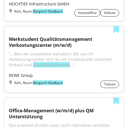
HOCHTIEF Infrastructure GmbH
Köln, Raum
Bergisch Gladbach
Homeoffice
Vollzeit
Werkstudent Qualitätsmanagement 
Verkostungscenter (m/w/d)
"...Was wir zusammen vorhaben: Bei uns im 
Verkostungscenter sitzt du am Knotenpunkt zwischen 
Einkauf und 
Qualitätssicherung
..."
REWE Group
Köln, Raum
Bergisch Gladbach
Teilzeit
Office-Management (w/m/d) plus QM 
Unterstützung
Das erwartet dichEin über sechs Standorte verteiltes 