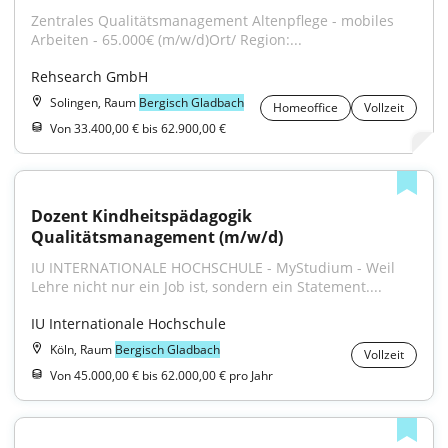
Zentrales Qualitätsmanagement Altenpflege - mobiles 
Arbeiten - 65.000€ (m/w/d)Ort/ Region:...
Rehsearch GmbH
Solingen, Raum
Bergisch Gladbach
Homeoffice
Vollzeit
Von 33.400,00 € bis 62.900,00 €
Dozent Kindheitspädagogik 
Qualitätsmanagement (m/w/d)
IU INTERNATIONALE HOCHSCHULE - MyStudium - Weil 
Lehre nicht nur ein Job ist, sondern ein Statement....
IU Internationale Hochschule
Köln, Raum
Bergisch Gladbach
Vollzeit
Von 45.000,00 € bis 62.000,00 € pro Jahr