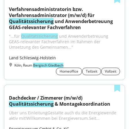
Verfahrensadministratorin bzw. 
Verfahrensadministrator (m/w/d) für 
Qualitätssicherung
 und Anwenderbetreuung 
GEAS-relevanter Fachverfahren
"...für 
Qualitätssicherung
 und Anwenderbetreuung 
GEAS-relevanter Fachverfahren im Rahmen der 
Umsetzung des Gemeinsamen..."
Land Schleswig-Holstein
Köln, Raum
Bergisch Gladbach
Homeoffice
Teilzeit
Vollzeit
Dachdecker / Zimmerer (m/w/d) 
Qualitätssicherung
 & Montagekoordination
Über uns EinleitungGestalte auch du die Energiewende 
aktiv mit!Willkommen bei Energieversum.Seit...
Energieversum GmbH & Co. KG