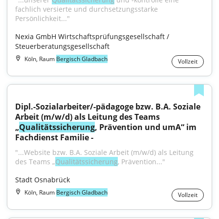
fachlich versierte und durchsetzungsstarke 
Persönlichkeit..."
Nexia GmbH Wirtschaftsprüfungsgesellschaft / 
Steuerberatungsgesellschaft
Köln, Raum
Bergisch Gladbach
Vollzeit
Dipl.-Sozialarbeiter/-pädagoge bzw. B.A. Soziale 
Arbeit (m/w/d) als Leitung des Teams 
„
Qualitätssicherung
, Prävention und umA“ im 
Fachdienst Familie -
"...Website bzw. B.A. Soziale Arbeit (m/w/d) als Leitung 
des Teams „
Qualitätssicherung
, Prävention..."
Stadt Osnabrück
Köln, Raum
Bergisch Gladbach
Vollzeit