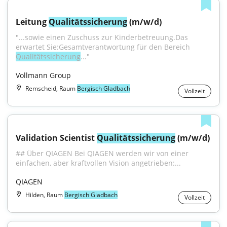
Leitung 
Qualitätssicherung
 (m/w/d)
"...sowie einen Zuschuss zur Kinderbetreuung.Das 
erwartet Sie:Gesamtverantwortung für den Bereich 
Qualitätssicherung
..."
Vollmann Group
Remscheid, Raum
Bergisch Gladbach
Vollzeit
Validation Scientist 
Qualitätssicherung
 (m/w/d)
## Über QIAGEN Bei QIAGEN werden wir von einer 
einfachen, aber kraftvollen Vision angetrieben:...
QIAGEN
Hilden, Raum
Bergisch Gladbach
Vollzeit