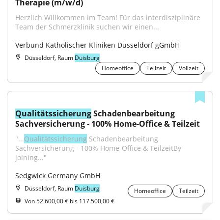
Therapie (m/w/d)
Herzlich Willkommen im Team! Für das interdisziplinäre 
Team der Schmerzklinik suchen wir einen...
Verbund Katholischer Kliniken Düsseldorf gGmbH
Düsseldorf, Raum
Duisburg
Homeoffice
Teilzeit
Vollzeit
Qualitätssicherung
 Schadenbearbeitung 
Sachversicherung - 100% Home-Office & Teilzeit
"...
Qualitätssicherung
 Schadenbearbeitung 
Sachversicherung - 100% Home-Office & TeilzeitBy 
joining..."
Sedgwick Germany GmbH
Düsseldorf, Raum
Duisburg
Homeoffice
Teilzeit
Von 52.600,00 € bis 117.500,00 €