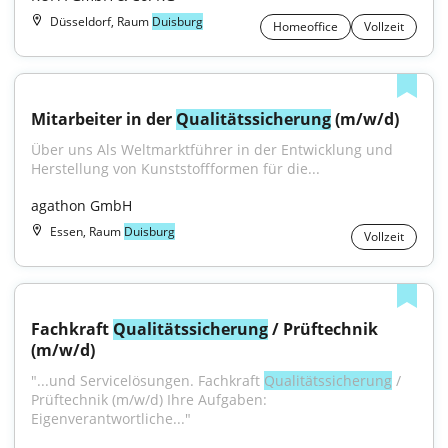
Düsseldorf, Raum
Duisburg
Homeoffice
Vollzeit
Mitarbeiter in der 
Qualitätssicherung
 (m/w/d)
Über uns Als Weltmarktführer in der Entwicklung und 
Herstellung von Kunststoffformen für die...
agathon GmbH
Essen, Raum
Duisburg
Vollzeit
Fachkraft 
Qualitätssicherung
 / Prüftechnik 
(m/w/d)
"...und Servicelösungen. Fachkraft 
Qualitätssicherung
 / 
Prüftechnik (m/w/d) Ihre Aufgaben: 
Eigenverantwortliche..."