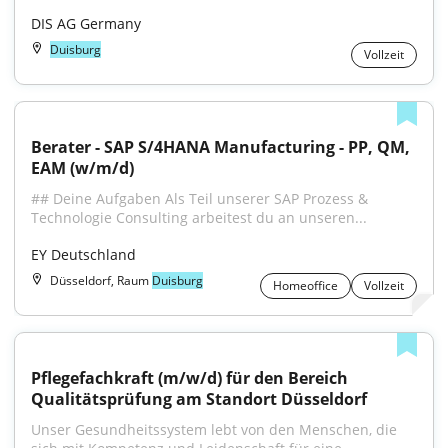
DIS AG Germany
Duisburg
Vollzeit
Berater - SAP S/4HANA Manufacturing - PP, QM, 
EAM (w/m/d)
## Deine Aufgaben Als Teil unserer SAP Prozess & 
Technologie Consulting arbeitest du an unseren...
EY Deutschland
Düsseldorf, Raum
Duisburg
Homeoffice
Vollzeit
Pflegefachkraft (m/w/d) für den Bereich 
Qualitätsprüfung am Standort Düsseldorf
Unser Gesundheitssystem lebt von den Menschen, die 