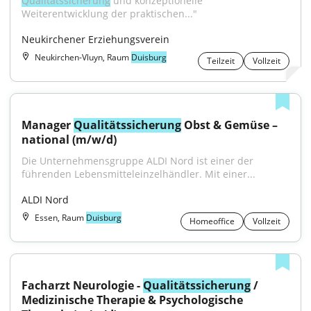
Qualitätssicherung
 und konzeptionelle 
Weiterentwicklung der praktischen..."
Neukirchener Erziehungsverein
Neukirchen-Vluyn, Raum
Duisburg
Teilzeit
Vollzeit
Manager 
Qualitätssicherung
 Obst & Gemüse – 
national (m/w/d)
Die Unternehmensgruppe ALDI Nord ist einer der 
führenden Lebensmitteleinzelhändler. Mit einer...
ALDI Nord
Essen, Raum
Duisburg
Homeoffice
Vollzeit
Facharzt Neurologie - 
Qualitätssicherung
 / 
Medizinische Therapie & Psychologische 