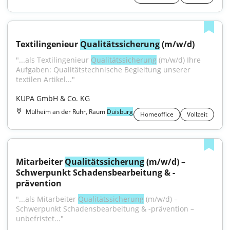
Textilingenieur 
Qualitätssicherung
 (m/w/d)
"...als Textilingenieur 
Qualitätssicherung
 (m/w/d) Ihre 
Aufgaben: Qualitätstechnische Begleitung unserer 
textilen Artikel..."
KUPA GmbH & Co. KG
Mülheim an der Ruhr, Raum
Duisburg
Homeoffice
Vollzeit
Mitarbeiter 
Qualitätssicherung
 (m/w/d) – 
Schwerpunkt Schadensbearbeitung & -
prävention
"...als Mitarbeiter 
Qualitätssicherung
 (m/w/d) – 
Schwerpunkt Schadensbearbeitung & -prävention – 
unbefristet..."