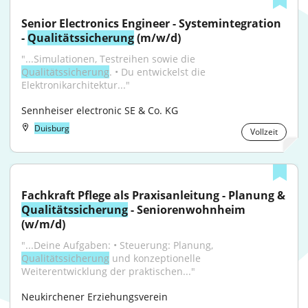
Senior Electronics Engineer - Systemintegration 
- 
Qualitätssicherung
 (m/w/d)
"...Simulationen, Testreihen sowie die 
Qualitätssicherung
. • Du entwickelst die 
Elektronikarchitektur..."
Sennheiser electronic SE & Co. KG
Duisburg
Vollzeit
Fachkraft Pflege als Praxisanleitung - Planung & 
Qualitätssicherung
 - Seniorenwohnheim 
(w/m/d)
"...Deine Aufgaben: • Steuerung: Planung, 
Qualitätssicherung
 und konzeptionelle 
Weiterentwicklung der praktischen..."
Neukirchener Erziehungsverein