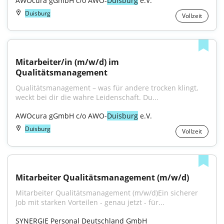
AWOcura gGmbH c/o AWO-
Duisburg
 e.V.
Duisburg
Vollzeit
Mitarbeiter/in (m/w/d) im 
Qualitätsmanagement
Qualitätsmanagement – was für andere trocken klingt, 
weckt bei dir die wahre Leidenschaft. Du...
AWOcura gGmbH c/o AWO-
Duisburg
 e.V.
Duisburg
Vollzeit
Mitarbeiter Qualitätsmanagement (m/w/d)
Mitarbeiter Qualitätsmanagement (m/w/d)Ein sicherer 
Job mit starken Vorteilen - genau jetzt - für...
SYNERGIE Personal Deutschland GmbH