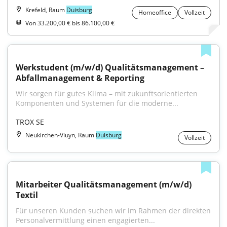
Krefeld, Raum
Duisburg
Homeoffice
Vollzeit
Von 33.200,00 € bis 86.100,00 €
Werkstudent (m/w/d) Qualitätsmanagement – 
Abfallmanagement & Reporting
Wir sorgen für gutes Klima – mit zukunftsorientierten 
Komponenten und Systemen für die moderne...
TROX SE
Neukirchen-Vluyn, Raum
Duisburg
Vollzeit
Mitarbeiter Qualitätsmanagement (m/w/d) 
Textil
Für unseren Kunden suchen wir im Rahmen der direkten 
Personalvermittlung einen engagierten...