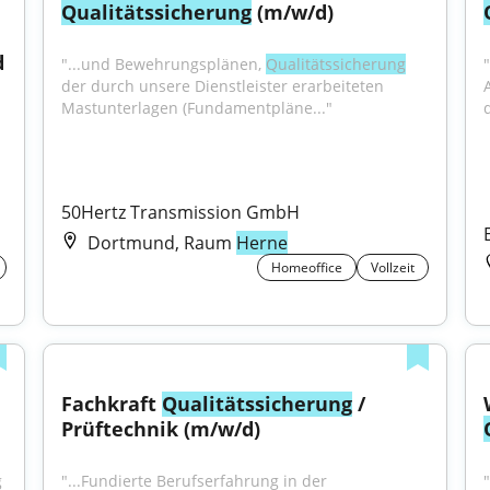
Qualitätssicherung
 (m/w/d)
 
"...und Bewehrungsplänen, 
Qualitätssicherung
"
der durch unsere Dienstleister erarbeiteten 
Mastunterlagen (Fundamentpläne..."
50Hertz Transmission GmbH
Dortmund, Raum
Herne
Homeoffice
Vollzeit
Fachkraft 
Qualitätssicherung
 / 
Prüftechnik (m/w/d)
 
"...Fundierte Berufserfahrung in der 