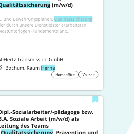
Qualitätssicherung
 (m/w/d)
"...und Bewehrungsplänen, 
Qualitätssicherung
der durch unsere Dienstleister erarbeiteten 
Mastunterlagen (Fundamentpläne..."
50Hertz Transmission GmbH
Bochum, Raum
Herne
Homeoffice
Vollzeit
Dipl.-Sozialarbeiter/-pädagoge bzw. 
B.A. Soziale Arbeit (m/w/d) als 
Leitung des Teams 
„
Qualitätssicherung
, Prävention und 