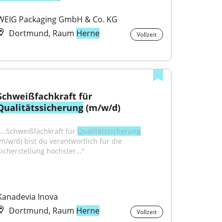
WEIG Packaging GmbH & Co. KG
Dortmund, Raum
Herne
Vollzeit
Schweißfachkraft für 
Qualitätssicherung
 (m/w/d)
"...Schweißfachkraft für 
Qualitätssicherung
(m/w/d) bist du verantwortlich für die 
Sicherstellung höchster..."
Kanadevia Inova
Dortmund, Raum
Herne
Vollzeit