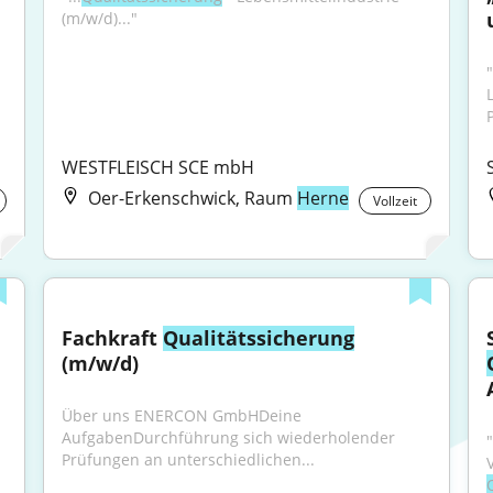
(m/w/d)..."
WESTFLEISCH SCE mbH
Oer-Erkenschwick, Raum
Herne
Vollzeit
Fachkraft 
Qualitätssicherung
(m/w/d)
Über uns ENERCON GmbHDeine 
AufgabenDurchführung sich wiederholender 
Prüfungen an unterschiedlichen...