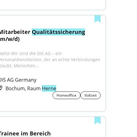
Mitarbeiter 
Qualitätssicherung
(m/w/d)
allo! Wir sind die DIS AG – ein 
Personaldienstleister, der an echte Verbindungen 
glaubt. Menschen...
DIS AG Germany
Bochum, Raum
Herne
Homeoffice
Vollzeit
Trainee im Bereich 