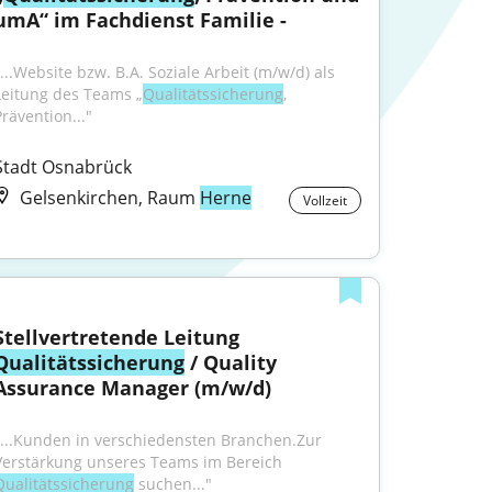
umA“ im Fachdienst Familie -
"...Website bzw. B.A. Soziale Arbeit (m/w/d) als 
Leitung des Teams „
Qualitätssicherung
, 
Prävention..."
Stadt Osnabrück
Gelsenkirchen, Raum
Herne
Vollzeit
Stellvertretende Leitung 
Qualitätssicherung
 / Quality 
Assurance Manager (m/w/d)
"...Kunden in verschiedensten Branchen.Zur 
Verstärkung unseres Teams im Bereich 
Qualitätssicherung
 suchen..."