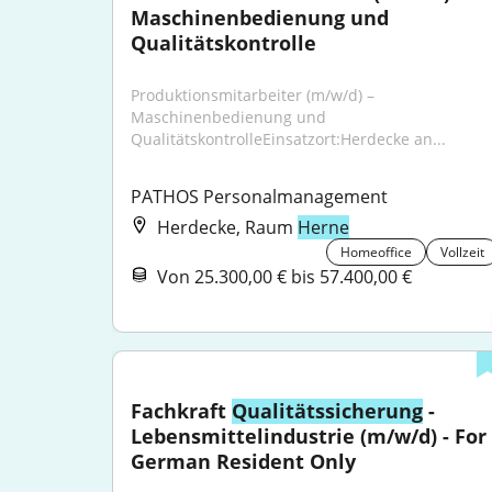
Maschinenbedienung und 
Qualitätskontrolle
Produktionsmitarbeiter (m/w/d) – 
Maschinenbedienung und 
QualitätskontrolleEinsatzort:Herdecke an...
PATHOS Personalmanagement
Herdecke, Raum
Herne
Homeoffice
Vollzeit
Von 25.300,00 € bis 57.400,00 €
Fachkraft 
Qualitätssicherung
 - 
Lebensmittelindustrie (m/w/d) - For 
German Resident Only