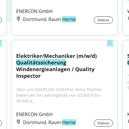
ENERCON GmbH
Dortmund, Raum
Herne
Vollzeit
Elektriker/Mechaniker (m/w/d) 
Qualitätssicherung
Windenergieanlagen / Quality 
Inspector
Über uns ENERCON GmbHFür diese Position 
bieten wir ein Jahresgehalt von 42.800 € bis 
59.900 €...
ENERCON GmbH
Dortmund, Raum
Herne
Vollzeit