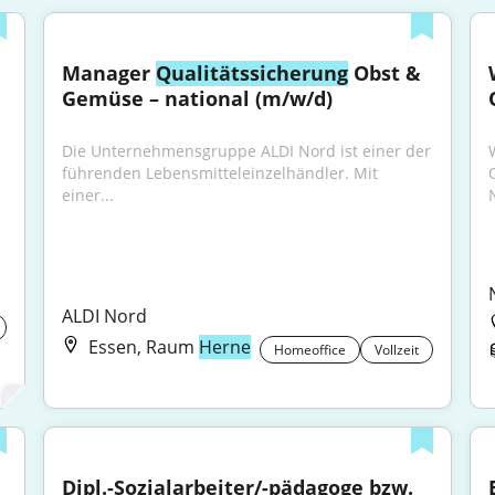
Manager 
Qualitätssicherung
 Obst & 
Gemüse – national (m/w/d)
Die Unternehmensgruppe ALDI Nord ist einer der 
führenden Lebensmitteleinzelhändler. Mit 
einer...
ALDI Nord
Essen, Raum
Herne
Homeoffice
Vollzeit
Dipl.-Sozialarbeiter/-pädagoge bzw. 