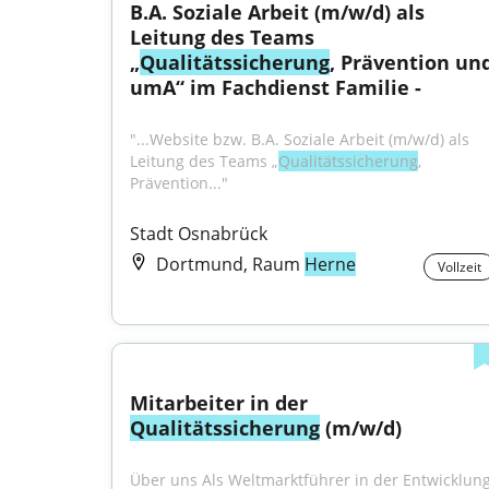
B.A. Soziale Arbeit (m/w/d) als 
Leitung des Teams 
„
Qualitätssicherung
, Prävention und
umA“ im Fachdienst Familie -
"...Website bzw. B.A. Soziale Arbeit (m/w/d) als 
Leitung des Teams „
Qualitätssicherung
, 
Prävention..."
Stadt Osnabrück
Dortmund, Raum
Herne
Vollzeit
Mitarbeiter in der 
Qualitätssicherung
 (m/w/d)
Über uns Als Weltmarktführer in der Entwicklung