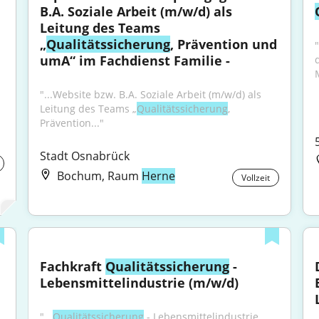
B.A. Soziale Arbeit (m/w/d) als 
Leitung des Teams 
„
Qualitätssicherung
, Prävention und 
umA“ im Fachdienst Familie -
"...Website bzw. B.A. Soziale Arbeit (m/w/d) als 
Leitung des Teams „
Qualitätssicherung
, 
Prävention..."
Stadt Osnabrück
Bochum, Raum
Herne
Vollzeit
Fachkraft 
Qualitätssicherung
 - 
Lebensmittelindustrie (m/w/d)
"...
Qualitätssicherung
 - Lebensmittelindustrie 