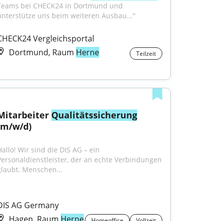
Teams bei CHECK24 in Dortmund und 
unterstütze uns beim weiteren Ausbau..."
CHECK24 Vergleichsportal
Dortmund, Raum
Herne
Teilzeit
Mitarbeiter 
Qualitätssicherung
(m/w/d)
allo! Wir sind die DIS AG – ein 
Personaldienstleister, der an echte Verbindungen 
glaubt. Menschen...
DIS AG Germany
Hagen, Raum
Herne
Homeoffice
Vollzeit