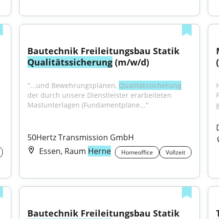
Bautechnik Freileitungsbau Statik 
Qualitätssicherung
 (m/w/d)
"...und Bewehrungsplänen, 
Qualitätssicherung
H
der durch unsere Dienstleister erarbeiteten 
Mastunterlagen (Fundamentpläne..."
50Hertz Transmission GmbH
Essen, Raum
Herne
Homeoffice
Vollzeit
Bautechnik Freileitungsbau Statik 