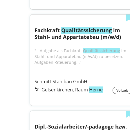
Fachkraft 
Qualitätssicherung
 im 
Stahl- und Appartatebau (m/w/d)
"...Aufgabe als Fachkraft 
Qualitätssicherung
 im 
Stahl- und Apparatebau (m/w/d) zu besetzen. 
Aufgaben •Steuerung..."
Schmitt Stahlbau GmbH
Gelsenkirchen, Raum
Herne
Vollzeit
Dipl.-Sozialarbeiter/-pädagoge bzw. 