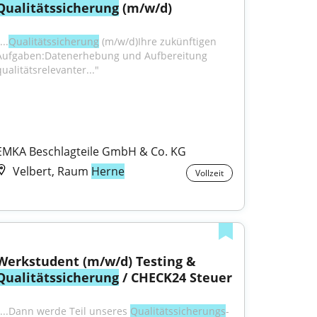
Qualitätssicherung
 (m/w/d)
...
Qualitätssicherung
 (m/w/d)Ihre zukünftigen 
Aufgaben:Datenerhebung und Aufbereitung 
qualitätsrelevanter..."
EMKA Beschlagteile GmbH & Co. KG
Velbert, Raum
Herne
Vollzeit
Werkstudent (m/w/d) Testing & 
Qualitätssicherung
 / CHECK24 Steuer
"...Dann werde Teil unseres 
Qualitätssicherungs
-