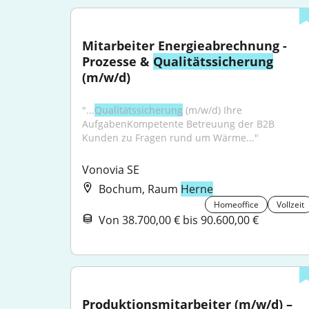
Mitarbeiter Energieabrechnung - 
Prozesse & 
Qualitätssicherung
(m/w/d)
"...
Qualitätssicherung
 (m/w/d) Ihre 
AufgabenKompetente Betreuung der B2B 
Kunden zu Fragen rund um Wärme..."
Vonovia SE
Bochum, Raum
Herne
Homeoffice
Vollzeit
Von 38.700,00 € bis 90.600,00 €
Produktionsmitarbeiter (m/w/d) – 