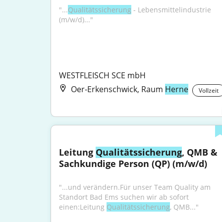
"...
Qualitätssicherung
 - Lebensmittelindustrie 
(m/w/d)..."
WESTFLEISCH SCE mbH
Oer-Erkenschwick, Raum
Herne
Vollzeit
Leitung 
Qualitätssicherung
, QMB & 
Sachkundige Person (QP) (m/w/d)
"...und verändern.Für unser Team Quality am 
Standort Bad Ems suchen wir ab sofort 
einen:Leitung 
Qualitätssicherung
, QMB..."