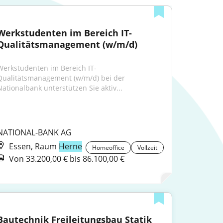
Werkstudenten im Bereich IT-
Qualitätsmanagement (w/m/d)
Werkstudenten im Bereich IT-
Qualitätsmanagement (w/m/d) bei der 
Nationalbank unterstützen Sie aktiv...
NATIONAL-BANK AG
Essen, Raum
Herne
Homeoffice
Vollzeit
Von 33.200,00 € bis 86.100,00 €
Bautechnik Freileitungsbau Statik 