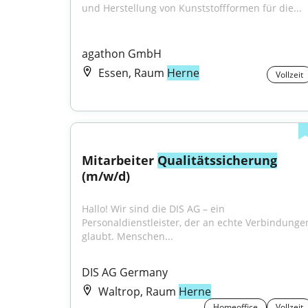
und Herstellung von Kunststoffformen für die...
agathon GmbH
Essen, Raum
Herne
Vollzeit
Mitarbeiter 
Qualitätssicherung
(m/w/d)
Hallo! Wir sind die DIS AG – ein 
Personaldienstleister, der an echte Verbindungen
glaubt. Menschen...
DIS AG Germany
Waltrop, Raum
Herne
Homeoffice
Vollzeit