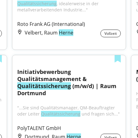
Qualitätssicherung
, idealerweise in der 
metallverarbeitenden Industrie..."
Roto Frank AG (International)
Velbert, Raum
Herne
Vollzeit
Initiativbewerbung 
Qualitätsmanagement & 
Qualitätssicherung
 (m/w/d) | Raum 
Dortmund
H
 
"...Sie sind Qualitätsmanager, QM-Beauftragter 
oder Leiter 
Qualitätssicherung
 und fragen sich..."
PolyTALENT GmbH
Dortmund, Raum
Herne
Vollzeit