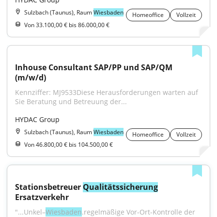
Sulzbach (Taunus), Raum
Wiesbaden
Homeoffice
Vollzeit
Von 33.100,00 € bis 86.000,00 €
Inhouse Consultant SAP/PP und SAP/QM 
(m/w/d)
Kennziffer: MJ9533Diese Herausforderungen warten auf 
Sie Beratung und Betreuung der...
HYDAC Group
Sulzbach (Taunus), Raum
Wiesbaden
Homeoffice
Vollzeit
Von 46.800,00 € bis 104.500,00 €
Stationsbetreuer 
Qualitätssicherung
Ersatzverkehr
"...Unkel–
Wiesbaden
.regelmäßige Vor-Ort-Kontrolle der 