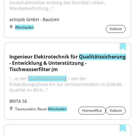
Ersatzhaltestellen entlang des Korridors Unkel–
WiesbadenPrüfung..."
activjob GmbH - Bautzen
Wiesbaden
Vollzeit
Ingenieur Elektrotechnik für 
Qualitätssicherung
- Entwicklung & Unterstützung - 
Tischwasserfilter (m
"...in der 
Qualitätssicherung
 – von der 
Entwicklungsphase bis zur Serienproduktion.\n Globale 
Qualität im Blick..."
BRITA SE
Taunusstein, Raum
Wiesbaden
Homeoffice
Vollzeit