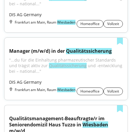
bei – national..."
DIS AG Germany
Frankfurt am Main, Raum
Wiesbaden
Homeoffice
Vollzeit
Manager (m/w/d) in der 
Qualitätssicherung
"...du für die Einhaltung pharmazeutischer Standards 
und trägst aktiv zur 
Qualitätssicherung
 und -entwicklung 
bei – national..."
DIS AG Germany
Frankfurt am Main, Raum
Wiesbaden
Homeoffice
Vollzeit
Qualitätsmanagement-Beauftragte/r im 
Seniorendomizil Haus Tuzzo in 
Wiesbaden
m/w/d