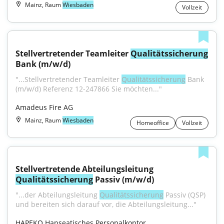
Mainz, Raum
Wiesbaden
Vollzeit
Stellvertretender Teamleiter 
Qualitätssicherung
Bank (m/w/d)
"...Stellvertretender Teamleiter 
Qualitätssicherung
 Bank 
(m/w/d) Referenz 12-247866 Sie möchten..."
Amadeus Fire AG
Mainz, Raum
Wiesbaden
Homeoffice
Vollzeit
Stellvertretende Abteilungsleitung 
Qualitätssicherung
 Passiv (m/w/d)
"...der Abteilungsleitung 
Qualitätssicherung
 Passiv (QSP) 
und bereiten sich darauf vor, die Abteilungsleitung..."
HAPEKO Hanseatisches Personalkontor