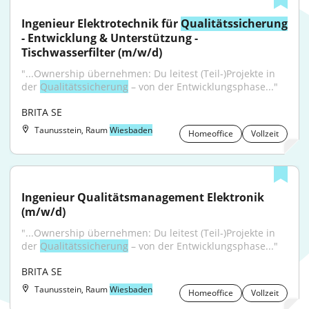
Ingenieur Elektrotechnik für 
Qualitätssicherung
- Entwicklung & Unterstützung - 
Tischwasserfilter (m/w/d)
"...Ownership übernehmen: Du leitest (Teil-)Projekte in 
der 
Qualitätssicherung
 – von der Entwicklungsphase..."
BRITA SE
Taunusstein, Raum
Wiesbaden
Homeoffice
Vollzeit
Ingenieur Qualitätsmanagement Elektronik 
(m/w/d)
"...Ownership übernehmen: Du leitest (Teil-)Projekte in 
der 
Qualitätssicherung
 – von der Entwicklungsphase..."
BRITA SE
Taunusstein, Raum
Wiesbaden
Homeoffice
Vollzeit