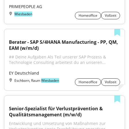
PRIMEPEOPLE AG
Wiesbaden
Homeoffice
Vollzeit
Berater - SAP S/4HANA Manufacturing - PP, QM, 
EAM (w/m/d)
## Deine Aufgaben Als Teil unserer SAP Prozess & 
Technologie Consulting arbeitest du an unseren...
EY Deutschland
Eschborn, Raum
Wiesbaden
Homeoffice
Vollzeit
Senior-Spezialist für Verlustprävention & 
Qualitätsmanagement (m/w/d)
Entwicklung und Umsetzung von Maßnahmen zur 
Verlustprävention sowie Durchführung operativer...