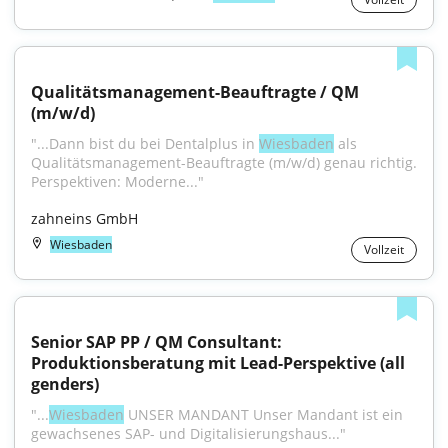
Qualitätsmanagement-Beauftragte / QM 
(m/w/d)
"...Dann bist du bei Dentalplus in 
Wiesbaden
 als 
Qualitätsmanagement-Beauftragte (m/w/d) genau richtig. 
Perspektiven: Moderne..."
zahneins GmbH
Wiesbaden
Vollzeit
Senior SAP PP / QM Consultant: 
Produktionsberatung mit Lead-Perspektive (all 
genders)
"...
Wiesbaden
 UNSER MANDANT Unser Mandant ist ein 
gewachsenes SAP- und Digitalisierungshaus..."