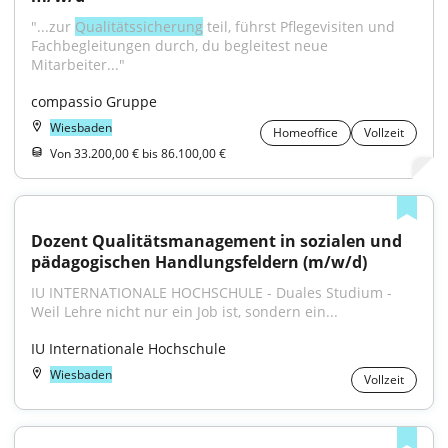
"...zur 
Qualitätssicherung
 teil, führst Pflegevisiten und 
Fachbegleitungen durch, du begleitest neue 
Mitarbeiter..."
compassio Gruppe
Wiesbaden
Homeoffice
Vollzeit
Von 33.200,00 € bis 86.100,00 €
Dozent Qualitätsmanagement in sozialen und 
pädagogischen Handlungsfeldern (m/w/d)
IU INTERNATIONALE HOCHSCHULE - Duales Studium - 
Weil Lehre nicht nur ein Job ist, sondern ein...
IU Internationale Hochschule
Wiesbaden
Vollzeit