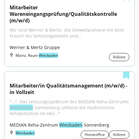
Mitarbeiter 
Wareneingangsprüfung/Qualitätskontrolle 
(m/w/d)
Wir sind Werner & Mertz- die Umweltpioniere mit dem 
Frosch! Als familiengeleitete und...
Werner & Mertz Gruppe
Mainz, Raum
Wiesbaden
Vollzeit
Mitarbeiter/in Qualitätsmanagement (m/w/d) - 
in Vollzeit
"...". Das Leistungsspektrum des MEDIAN Reha-Zentrums 
Wiesbaden
-Sonnenberg umfasst die medizinische 
Rehabilitation im Heil..."
MEDIAN Reha-Zentrum 
Wiesbaden
 Sonnenberg
Wiesbaden
Homeoffice
Vollzeit