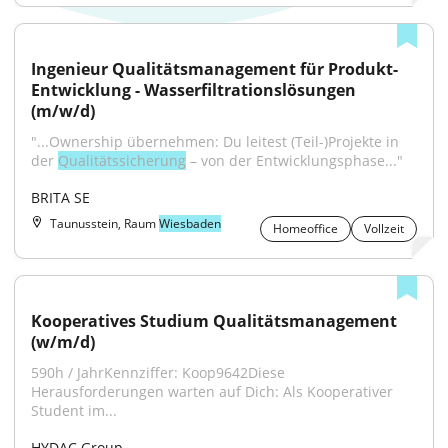
Ingenieur Qualitätsmanagement für Produkt-
Entwicklung - Wasserfiltrationslösungen 
(m/w/d)
"...Ownership übernehmen: Du leitest (Teil-)Projekte in 
der 
Qualitätssicherung
 – von der Entwicklungsphase..."
BRITA SE
Taunusstein, Raum
Wiesbaden
Homeoffice
Vollzeit
Kooperatives Studium Qualitätsmanagement 
(w/m/d)
590h / JahrKennziffer: Koop9642Diese 
Herausforderungen warten auf Dich: Als Kooperativer 
Student im...
HYDAC Group