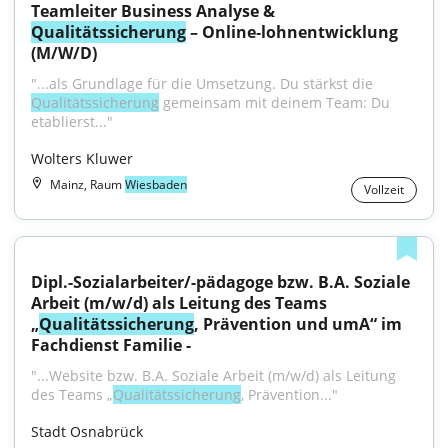
Teamleiter Business Analyse & 
Qualitätssicherung
 – Online‑lohnentwicklung 
(M/W/D)
"...als Grundlage für die Umsetzung. Du stärkst die 
Qualitätssicherung
 gemeinsam mit deinem Team: Du 
etablierst..."
Wolters Kluwer
Mainz, Raum
Wiesbaden
Vollzeit
Dipl.-Sozialarbeiter/-pädagoge bzw. B.A. Soziale 
Arbeit (m/w/d) als Leitung des Teams 
„
Qualitätssicherung
, Prävention und umA“ im 
Fachdienst Familie -
"...Website bzw. B.A. Soziale Arbeit (m/w/d) als Leitung 
des Teams „
Qualitätssicherung
, Prävention..."
Stadt Osnabrück