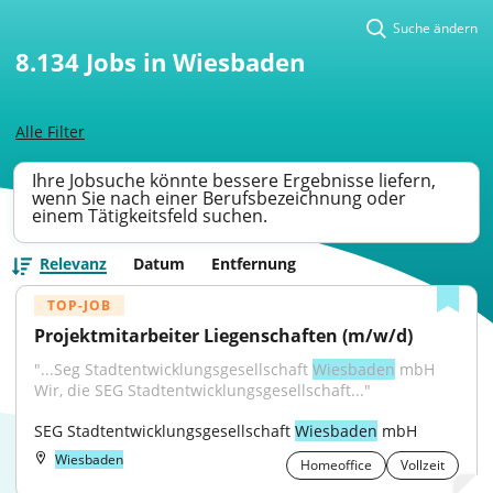
Suche ändern
8.134
Jobs in Wiesbaden
Alle Filter
Ihre Jobsuche könnte bessere Ergebnisse liefern,
wenn Sie nach einer Berufsbezeichnung oder
einem Tätigkeitsfeld suchen.
Relevanz
Datum
Entfernung
TOP-JOB
Projektmitarbeiter Liegenschaften (m/w/d)
"...Seg Stadtentwicklungsgesellschaft 
Wiesbaden
 mbH 
Wir, die SEG Stadtentwicklungsgesellschaft..."
SEG Stadtentwicklungsgesellschaft 
Wiesbaden
 mbH
Wiesbaden
Homeoffice
Vollzeit