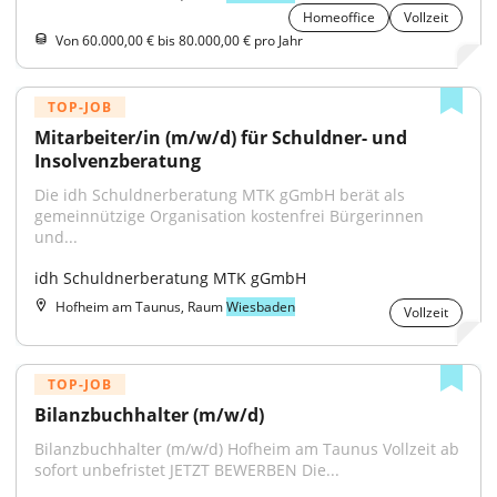
Homeoffice
Vollzeit
Von 60.000,00 € bis 80.000,00 € pro Jahr
TOP-JOB
Mitarbeiter/in (m/w/d) für Schuldner- und 
Insolvenzberatung
Die idh Schuldnerberatung MTK gGmbH berät als 
gemeinnützige Organisation kostenfrei Bürgerinnen 
und...
idh Schuldnerberatung MTK gGmbH
Hofheim am Taunus, Raum
Wiesbaden
Vollzeit
TOP-JOB
Bilanzbuchhalter (m/w/d)
Bilanzbuchhalter (m/w/d) Hofheim am Taunus Vollzeit ab 
sofort unbefristet JETZT BEWERBEN Die...