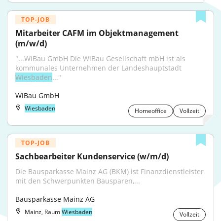
TOP-JOB
Mitarbeiter CAFM im Objektmanagement 
(m/w/d)
"...WiBau GmbH Die WiBau Gesellschaft mbH ist als 
kommunales Unternehmen der Landeshauptstadt 
Wiesbaden
..."
WiBau GmbH
Wiesbaden
Homeoffice
Vollzeit
TOP-JOB
Sachbearbeiter Kundenservice (w/m/d)
Die Bausparkasse Mainz AG (BKM) ist Finanzdienstleister 
mit den Schwerpunkten Bausparen,...
Bausparkasse Mainz AG
Mainz, Raum
Wiesbaden
Vollzeit