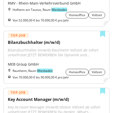
RMV - Rhein-Main-Verkehrsverbund GmbH
Hofheim am Taunus, Raum
Wiesbaden
Homeoffice
Vollzeit
Von 52.000,00 € bis 70.000,00 € pro Jahr
TOP-JOB
Bilanzbuchhalter (m/w/d)
Bilanzbuchhalter (m/w/d) Raunheim Vollzeit ab sofort 
unbefristet JETZT BEWERBEN Die Dynamik und...
MEB Group GmbH
Raunheim, Raum
Wiesbaden
Homeoffice
Vollzeit
Von 70.000,00 € bis 90.000,00 € pro Jahr
TOP-JOB
Key Account Manager (m/w/d)
Key Account Manager (m/w/d) Idstein Vollzeit ab sofort 
unbefristet JETZT BEWERBEN Du denkst „What’s...