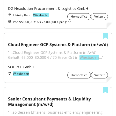
DG Nexolution Procurement & Logistics GmbH
Idstein, Raum
Wiesbaden
Homeoffice
Vollzeit
Von 55.000,00 € bis 75.000,00 € pro Jahr
Cloud Engineer GCP Systems & Platform (m/w/d)
"...Cloud Engineer GCP Systems & Platform (m/w/d) 
Gehalt: 65.000–80.000 € / 70 % vor Ort in 
Wiesbaden
..."
SOURCE GmbH
Wiesbaden
Homeoffice
Vollzeit
Senior Consultant Payments & Liquidity 
Management (m/w/d)
"...so dessen Effizienz: business efficiency engineering 