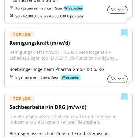
HLB Hessenbahn GmbH
Königstein im Taunus, Raum
Wiesbaden
Vollzeit
Von 42.000,00 € bis 46.000,00 € pro Jahr
TOP-JOB
Reinigungskraft (m/w/d)
Reinigungskraft (m/w/d) – 3.339 € Monatsgehalt + 
Schichtzulagen Job ID 36247 Job Funktion Fertigung...
Boehringer Ingelheim Pharma GmbH & Co. KG.
Ingelheim am Rhein, Raum
Wiesbaden
Vollzeit
TOP-JOB
Sachbearbeiter/in DRG (m/w/d)
Die Berufsgenossenschaft Rohstoffe und chemische 
Industrie (BG RCI) ist ein Teil der deutschen...
Berufsgenossenschaft Rohstoffe und chemische 