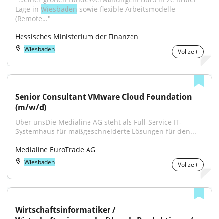
Lage in 
Wiesbaden
 sowie flexible Arbeitsmodelle 
(Remote..."
Hessisches Ministerium der Finanzen
Wiesbaden
Vollzeit
Senior Consultant VMware Cloud Foundation 
(m/w/d)
Über unsDie Medialine AG steht als Full-Service IT-
Systemhaus für maßgeschneiderte Lösungen für den...
Medialine EuroTrade AG
Wiesbaden
Vollzeit
Wirtschaftsinformatiker / 