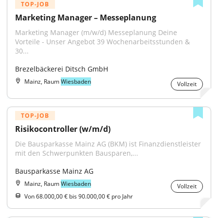
TOP-JOB
Marketing Manager – Messeplanung
Marketing Manager (m/w/d) Messeplanung Deine 
Vorteile - Unser Angebot 39 Wochenarbeitsstunden & 
30...
Brezelbäckerei Ditsch GmbH
Mainz, Raum
Wiesbaden
Vollzeit
TOP-JOB
Risikocontroller (w/m/d)
Die Bausparkasse Mainz AG (BKM) ist Finanzdienstleister 
mit den Schwerpunkten Bausparen,...
Bausparkasse Mainz AG
Mainz, Raum
Wiesbaden
Vollzeit
Von 68.000,00 € bis 90.000,00 € pro Jahr