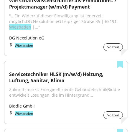
Wirtschaftswissenschaftler als Produktions- / 
Projektmanager (w/m/d) Payment
"...Ein Widerruf dieser Einwilligung ist jederzeit 
möglich.DG Nexolution eG Leipziger Straße 35 | 65191 
Wiesbaden
 |..."
DG Nexolution eG
Wiesbaden
Vollzeit
Servicetechniker HLSK (m/w/d) Heizung, 
Lüftung, Sanitär, Klima
Zukunftsmarkt: Energieeffiziente GebäudetechnikBiddle 
entwickelt Lösungen, die im Hintergrund...
Biddle GmbH
Wiesbaden
Vollzeit