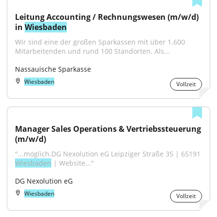
Leitung Accounting / Rechnungswesen (m/w/d) 
in 
Wiesbaden
Wir sind eine der großen Sparkassen mit über 1.600 
Mitarbeitenden und rund 100 Standorten. Als...
Nassauische Sparkasse
Wiesbaden
Vollzeit
Manager Sales Operations & Vertriebssteuerung 
(m/w/d)
"...möglich.DG Nexolution eG Leipziger Straße 35 | 65191 
Wiesbaden
 | Website..."
DG Nexolution eG
Wiesbaden
Vollzeit