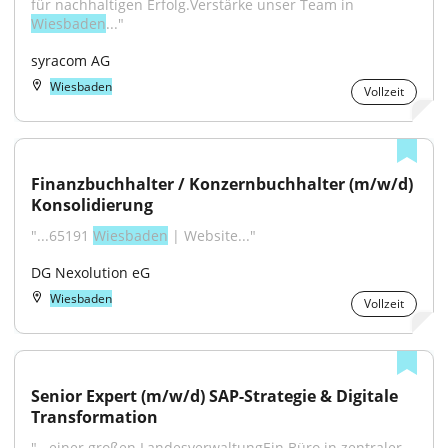
für nachhaltigen Erfolg.Verstärke unser Team in 
Wiesbaden
..."
syracom AG
Wiesbaden
Vollzeit
Finanzbuchhalter / Konzernbuchhalter (m/w/d) 
Konsolidierung
"...65191 
Wiesbaden
 | Website..."
DG Nexolution eG
Wiesbaden
Vollzeit
Senior Expert (m/w/d) SAP-Strategie & Digitale 
Transformation
"...einer großen LandesverwaltungEin Büro in zentraler 