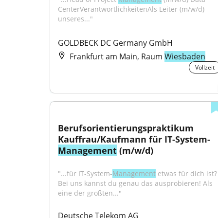
CenterVerantwortlichkeitenAls Leiter (m/w/d) 
unseres..."
GOLDBECK DC Germany GmbH
Frankfurt am Main, Raum
Wiesbaden
Vollzeit
Berufsorientierungspraktikum 
Kauffrau/Kaufmann für IT-System-
Management
 (m/w/d)
"...für IT-System-
Management
 etwas für dich ist? 
Bei uns kannst du genau das ausprobieren! Als 
eine der größten..."
Deutsche Telekom AG