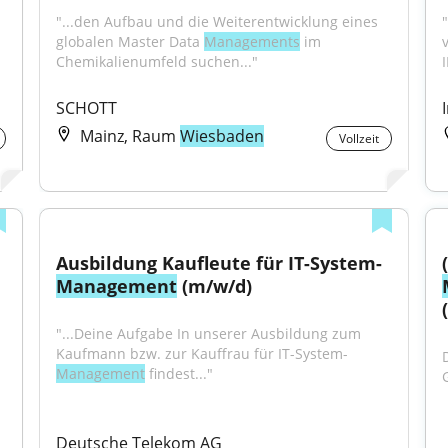
"...den Aufbau und die Weiterentwicklung eines 
globalen Master Data 
Managements
 im 
Chemikalienumfeld suchen..."
SCHOTT
Mainz, Raum
Wiesbaden
Vollzeit
Ausbildung Kaufleute für IT-System-
Management
 (m/w/d)
"...Deine Aufgabe In unserer Ausbildung zum 
Kaufmann bzw. zur Kauffrau für IT-System-
Management
 findest..."
Deutsche Telekom AG