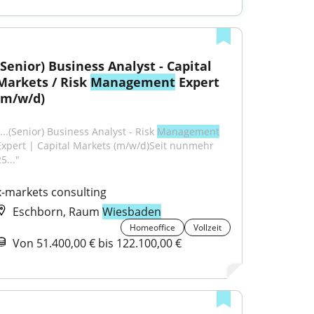
(Senior) Business Analyst - Capital 
Markets / Risk 
Management
 Expert 
(m/w/d)
...(Senior) Business Analyst - Risk 
Management
Expert | Capital Markets (m/w/d)Seit nunmehr 
5..."
x-markets consulting
Eschborn, Raum
Wiesbaden
Homeoffice
Vollzeit
Von 51.400,00 € bis 122.100,00 €