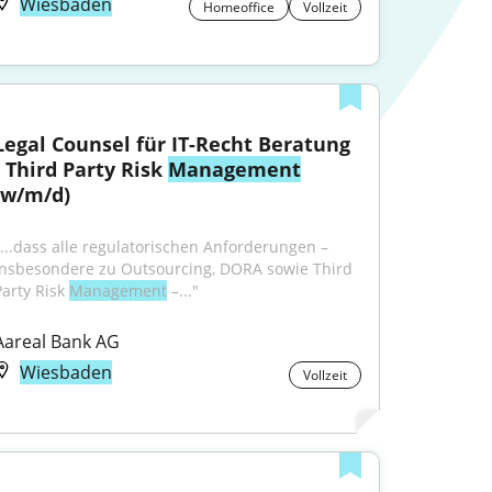
Wiesbaden
Homeoffice
Vollzeit
Legal Counsel für IT-Recht Beratung 
- Third Party Risk 
Management
(w/m/d)
"...dass alle regulatorischen Anforderungen – 
insbesondere zu Outsourcing, DORA sowie Third 
arty Risk 
Management
 –..."
Aareal Bank AG
Wiesbaden
Vollzeit