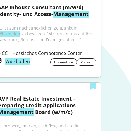
SAP Inhouse Consultant (m/w/d) 
Identity- und Access-
Management
"...ist zum nächstmöglichen Zeitpunkt in 
Wiesbaden
 zu besetzen. Wir freuen uns auf Ihre 
Bewerbung!In unserem Team gestalten..."
HCC – Hessisches Competence Center
Wiesbaden
Homeoffice
Vollzeit
AVP Real Estate Investment - 
Preparing Credit Applications - 
Management
 Board (w/m/d)
...property, market, cash flow, and credit 