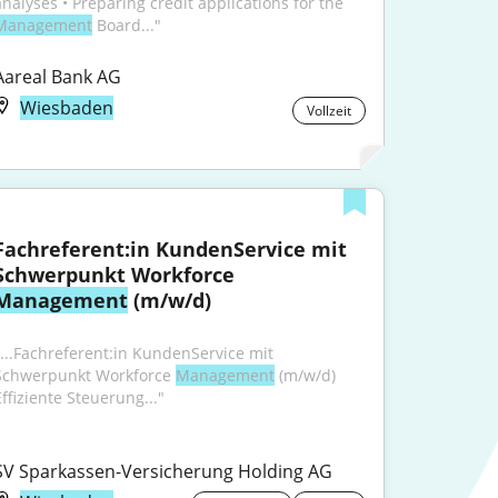
analyses • Preparing credit applications for the 
Management
 Board..."
Aareal Bank AG
Wiesbaden
Vollzeit
Fachreferent:in KundenService mit 
Schwerpunkt Workforce 
Management
 (m/w/d)
"...Fachreferent:in KundenService mit 
Schwerpunkt Workforce 
Management
 (m/w/d) 
Effiziente Steuerung..."
SV Sparkassen-Versicherung Holding AG