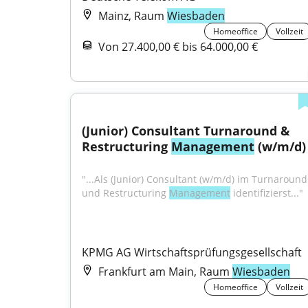
Mainz, Raum
Wiesbaden
Homeoffice
Vollzeit
Von 27.400,00 € bis 64.000,00 €
(Junior) Consultant Turnaround & 
Restructuring 
Management
 (w/m/d)
"...Als (Junior) Consultant (w/m/d) im Turnaround 
und Restructuring 
Management
 identifizierst..."
KPMG AG Wirtschaftsprüfungsgesellschaft
Frankfurt am Main, Raum
Wiesbaden
Homeoffice
Vollzeit