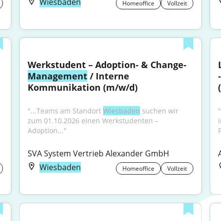
Wiesbaden
Homeoffice
Vollzeit
Werkstudent – Adoption- & Change-
Management
 / Interne 
Kommunikation (m/w/d)
"...Teams am Standort 
Wiesbaden
 suchen wir 
zum 01.10.2026 einen Werkstudenten – 
Adoption..."
P
SVA System Vertrieb Alexander GmbH
Wiesbaden
Homeoffice
Vollzeit