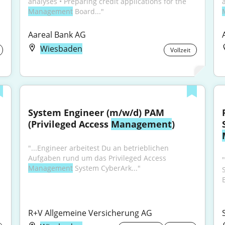
analyses • Preparing credit applications for the 
Management
 Board..."
Aareal Bank AG
Wiesbaden
Vollzeit
System Engineer (m/w/d) PAM 
(Privileged Access 
Management
)
"...Engineer arbeitest Du an betrieblichen 
Aufgaben rund um das Privileged Access 
Management
 System CyberArk..."
R+V Allgemeine Versicherung AG