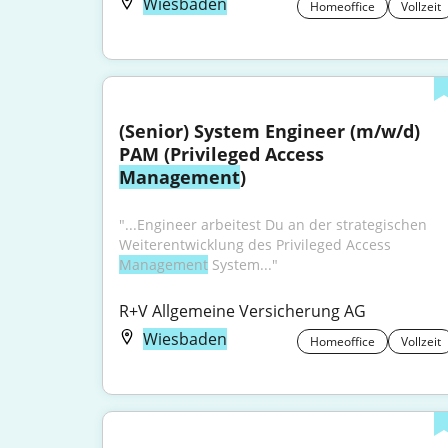
Wiesbaden
Homeoffice
Vollzeit
(Senior) System Engineer (m/w/d) 
PAM (Privileged Access 
Management
)
"...Engineer arbeitest Du an der strategischen 
Weiterentwicklung des Privileged Access 
Management
 System..."
R+V Allgemeine Versicherung AG
Wiesbaden
Homeoffice
Vollzeit