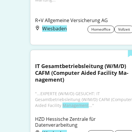
R+V Allgemeine Versicherung AG
Wiesbaden
Homeoffice
Vollzeit
IT Gesamtbetriebsleitung (W/M/D) 
CAFM (Computer Aided Facility Ma-
nagement)
"...EXPERTE (W/M/D) GESUCHT: IT 
Gesamtbetriebsleitung (W/M/D) CAFM (Computer 
Aided Facility 
Management
..."
HZD Hessische Zentrale für 
Datenverarbeitung