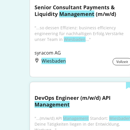
Senior Consultant Payments & 
Liquidity 
Management
 (m/w/d)
"...so dessen Effizienz: business efficiency 
engineering für nachhaltigen Erfolg.Verstärke 
unser Team in 
Wiesbaden
..."
syracom AG
Wiesbaden
Vollzeit
DevOps Engineer (m/w/d) API 
Management
"...(m/w/d) API 
Management
 Standort: 
Wiesbade
Deine Tätigkeiten liegen in der Entwicklung, 
Wartung..."