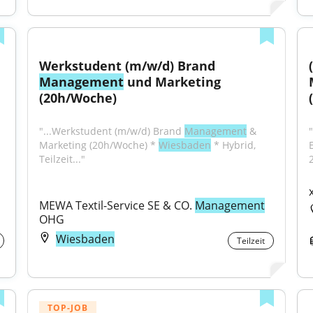
Werkstudent (m/w/d) Brand 
Management
 und Marketing 
(20h/Woche)
"...Werkstudent (m/w/d) Brand 
Management
 & 
"
Marketing (20h/Woche) * 
Wiesbaden
 * Hybrid, 
Teilzeit..."
2
MEWA Textil-Service SE & CO. 
Management
OHG
Wiesbaden
Teilzeit
TOP-JOB