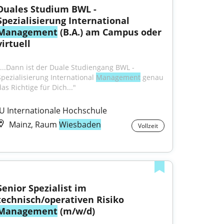
Duales Studium BWL - 
Spezialisierung International 
Management
 (B.A.) am Campus oder 
virtuell
"...Dann ist der Duale Studiengang BWL - 
Spezialisierung International 
Management
 genau 
as Richtige für Dich..."
IU Internationale Hochschule
Mainz, Raum
Wiesbaden
Vollzeit
Senior Spezialist im 
technisch/operativen Risiko 
Management
 (m/w/d)