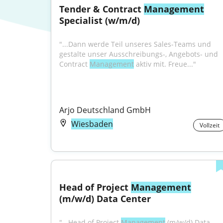
Tender & Contract 
Management
Specialist (w/m/d)
"...Dann werde Teil unseres Sales-Teams und 
gestalte unser Ausschreibungs-, Angebots- und 
Contract 
Management
 aktiv mit. Freue..."
Arjo Deutschland GmbH
Wiesbaden
Vollzeit
Head of Project 
Management
(m/w/d) Data Center
"...Head of Project 
Management
 (m/w/d) Data 