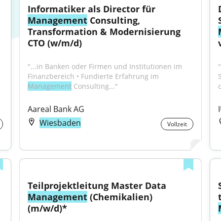
Informatiker als Director für 
Management
 Consulting, 
Transformation & Modernisierung 
CTO (w/m/d)
"...in Banken oder Firmen und Institutionen im 
Finanzbereich • Fundierte Erfahrung im 
Management
 Consulting..."
d
Aareal Bank AG
Wiesbaden
Vollzeit
Teilprojektleitung Master Data 
Management
 (Chemikalien) 
(m/w/d)*