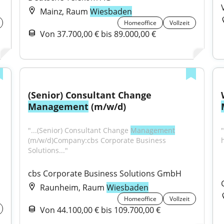
Mainz, Raum
Wiesbaden
Homeoffice
Vollzeit
Von 37.700,00 € bis 89.000,00 €
(Senior) Consultant Change 
Management
 (m/w/d)
"...(Senior) Consultant Change 
Management
"
(m/w/d)Company:cbs Corporate Business 
Solutions..."
cbs Corporate Business Solutions GmbH
Raunheim, Raum
Wiesbaden
Homeoffice
Vollzeit
Von 44.100,00 € bis 109.700,00 €