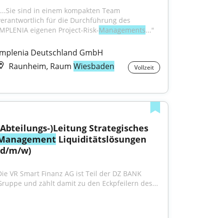
"...Sie sind in einem kompakten Team 
verantwortlich für die Durchführung des 
IMPLENIA eigenen Project-Risk-
Managements
..."
Implenia Deutschland GmbH
Raunheim, Raum
Wiesbaden
Vollzeit
(Abteilungs-)Leitung Strategisches 
Management
 Liquiditätslösungen 
(d/m/w)
Die VR Smart Finanz AG ist Teil der DZ BANK 
Gruppe und zählt damit zu den Eckpfeilern des...