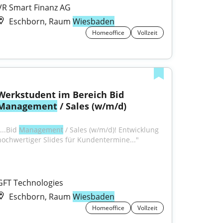
VR Smart Finanz AG
Eschborn, Raum
Wiesbaden
Homeoffice
Vollzeit
Werkstudent im Bereich Bid 
Management
 / Sales (w/m/d)
...Bid 
Management
 / Sales (w/m/d)! Entwicklung 
hochwertiger Slides für Kundentermine..."
GFT Technologies
Eschborn, Raum
Wiesbaden
Homeoffice
Vollzeit