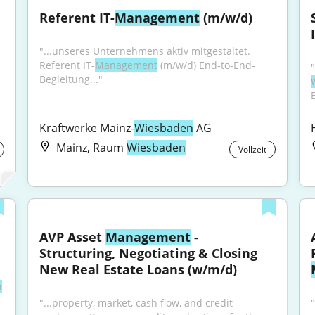
Referent IT-
Management
 (m/w/d)
"...unseres Unternehmens aktiv mitgestaltet. 
Referent IT-
Management
 (m/w/d) End-to-End-
Begleitung..."
Kraftwerke Mainz-
Wiesbaden
 AG
Mainz, Raum
Wiesbaden
Vollzeit
AVP Asset 
Management
 - 
Structuring, Negotiating & Closing 
New Real Estate Loans (w/m/d)
n
"...property, market, cash flow, and credit 
"