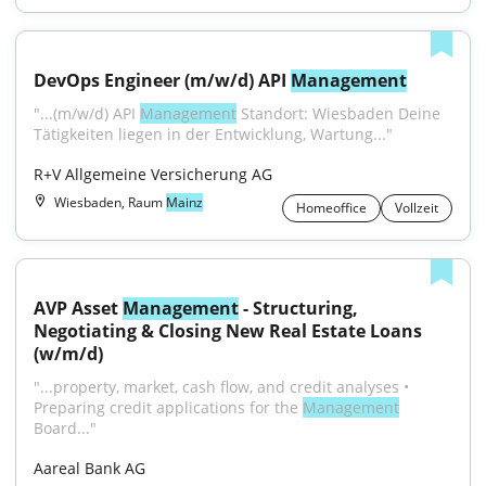
DevOps Engineer (m/w/d) API 
Management
"...(m/w/d) API 
Management
 Standort: Wiesbaden Deine 
Tätigkeiten liegen in der Entwicklung, Wartung..."
R+V Allgemeine Versicherung AG
Wiesbaden, Raum
Mainz
Homeoffice
Vollzeit
AVP Asset 
Management
 - Structuring, 
Negotiating & Closing New Real Estate Loans 
(w/m/d)
"...property, market, cash flow, and credit analyses • 
Preparing credit applications for the 
Management
Board..."
Aareal Bank AG