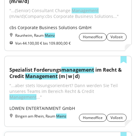
(m/w/d)
"...(Senior) Consultant Change 
Management
(m/w/d)Company:cbs Corporate Business Solutions..."
cbs Corporate Business Solutions GmbH
Raunheim, Raum
Mainz
Homeoffice
Vollzeit
Von 44.100,00 € bis 109.800,00 €
Spezialist Forderungs
management
 im Recht & 
Credit 
Management
 (m|w|d)
"...aber stets lösungsorientiert? Dann werden Sie Teil 
unseres Teams im Bereich Recht & Credit 
Management
..."
LÖWEN ENTERTAINMENT GmbH
Bingen am Rhein, Raum
Mainz
Homeoffice
Vollzeit