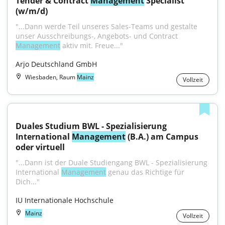
Tender & Contract 
Management
 Specialist 
(w/m/d)
"...Dann werde Teil unseres Sales-Teams und gestalte 
unser Ausschreibungs-, Angebots- und Contract 
Management
 aktiv mit. Freue..."
Arjo Deutschland GmbH
Wiesbaden, Raum
Mainz
Vollzeit
Duales Studium BWL - Spezialisierung 
International 
Management
 (B.A.) am Campus 
oder virtuell
"...Dann ist der Duale Studiengang BWL - Spezialisierung 
International 
Management
 genau das Richtige für 
Dich..."
IU Internationale Hochschule
Mainz
Vollzeit