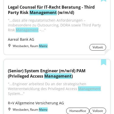
Legal Counsel für IT-Recht Beratung - Third 
Party Risk 
Management
 (w/m/d)
"...dass alle regulatorischen Anforderungen – 
insbesondere zu Outsourcing, DORA sowie Third Party 
Risk 
Management
 –..."
Aareal Bank AG
Wiesbaden, Raum
Mainz
Vollzeit
(Senior) System Engineer (m/w/d) PAM 
(Privileged Access 
Management
)
"...Engineer arbeitest Du an der strategischen 
Weiterentwicklung des Privileged Access 
Management
System..."
R+V Allgemeine Versicherung AG
Wiesbaden, Raum
Mainz
Homeoffice
Vollzeit