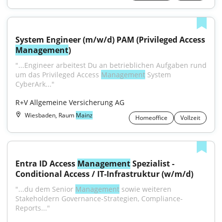
System Engineer (m/w/d) PAM (Privileged Access 
Management
)
"...Engineer arbeitest Du an betrieblichen Aufgaben rund 
um das Privileged Access 
Management
 System 
CyberArk..."
R+V Allgemeine Versicherung AG
Wiesbaden, Raum
Mainz
Homeoffice
Vollzeit
Entra ID Access 
Management
 Spezialist - 
Conditional Access / IT-Infrastruktur (w/m/d)
"...du dem Senior 
Management
 sowie weiteren 
Stakeholdern Governance-Strategien, Compliance-
Reports..."