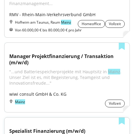
Finanzmanagement...
RMV - Rhein-Main-Verkehrsverbund GmbH
Hofheim am Taunus, Raum
Mainz
Homeoffice
Vollzeit
Von 60.000,00 € bis 80.000,00 € pro Jahr
Manager Projektfinanzierung / Transaktion 
(m/w/d)
"...und Batteriespeicherprojekte mit Hauptsitz in 
Mainz
. 
Unser Ziel ist es, mit Begeisterung, Teamgeist und 
Innovationsfreude..."
wiwi consult GmbH & Co. KG
Mainz
Vollzeit
Spezialist Finanzierung (m/w/d)