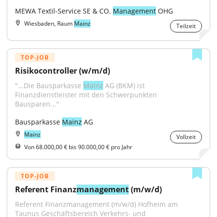
MEWA Textil-Service SE & CO. 
Management
 OHG
Wiesbaden, Raum
Mainz
Teilzeit
TOP-JOB
Risikocontroller (w/m/d)
"...Die Bausparkasse 
Mainz
 AG (BKM) ist 
Finanzdienstleister mit den Schwerpunkten 
Bausparen..."
Bausparkasse 
Mainz
 AG
Mainz
Vollzeit
Von 68.000,00 € bis 90.000,00 € pro Jahr
TOP-JOB
Referent Finanz
management
 (m/w/d)
Referent Finanzmanagement (m/w/d) Hofheim am 
Taunus Geschäftsbereich Verkehrs- und 