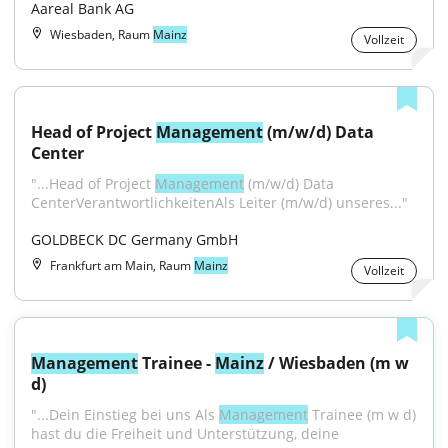
Aareal Bank AG
Wiesbaden, Raum
Mainz
Vollzeit
Head of Project 
Management
 (m/w/d) Data 
Center
"...Head of Project 
Management
 (m/w/d) Data 
CenterVerantwortlichkeitenAls Leiter (m/w/d) unseres..."
GOLDBECK DC Germany GmbH
Frankfurt am Main, Raum
Mainz
Vollzeit
Management
 Trainee - 
Mainz
 / Wiesbaden (m w 
d)
"...Dein Einstieg bei uns Als 
Management
 Trainee (m w d) 
hast du die Freiheit und Unterstützung, deine 