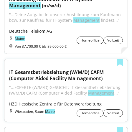
Management
 (m/w/d)
"...Deine Aufgabe In unserer Ausbildung zum Kaufmann 
bzw. zur Kauffrau für IT-System-
Management
 findest..."
Deutsche Telekom AG
Mainz
Homeoffice
Vollzeit
Von 37.700,00 € bis 89.000,00 €
IT Gesamtbetriebsleitung (W/M/D) CAFM 
(Computer Aided Facility Ma-nagement)
"...EXPERTE (W/M/D) GESUCHT: IT Gesamtbetriebsleitung 
(W/M/D) CAFM (Computer Aided Facility 
Management
..."
HZD Hessische Zentrale für Datenverarbeitung
Wiesbaden, Raum
Mainz
Homeoffice
Vollzeit