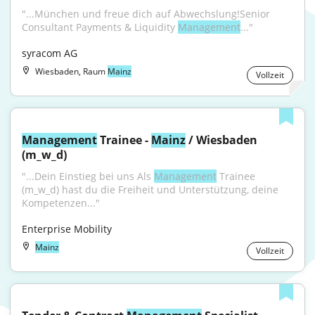
"...München und freue dich auf Abwechslung!Senior 
Consultant Payments & Liquidity 
Management
..."
syracom AG
Wiesbaden, Raum
Mainz
Vollzeit
Management
 Trainee - 
Mainz
 / Wiesbaden 
(m_w_d)
"...Dein Einstieg bei uns Als 
Management
 Trainee 
(m_w_d) hast du die Freiheit und Unterstützung, deine 
Kompetenzen..."
Enterprise Mobility
Mainz
Vollzeit