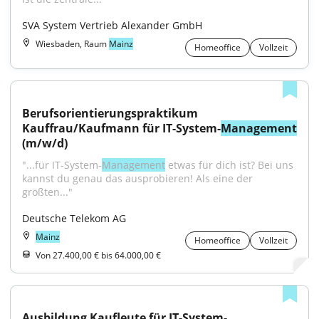
SVA System Vertrieb Alexander GmbH
Wiesbaden, Raum
Mainz
Homeoffice
Vollzeit
Berufsorientierungspraktikum 
Kauffrau/Kaufmann für IT-System-
Management
(m/w/d)
"...für IT-System-
Management
 etwas für dich ist? Bei uns 
kannst du genau das ausprobieren! Als eine der 
größten..."
Deutsche Telekom AG
Mainz
Homeoffice
Vollzeit
Von 27.400,00 € bis 64.000,00 €
Ausbildung Kaufleute für IT-System-