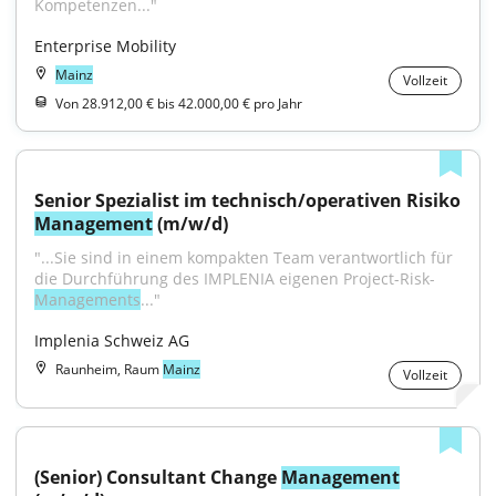
Kompetenzen..."
Enterprise Mobility
Mainz
Vollzeit
Von 28.912,00 € bis 42.000,00 € pro Jahr
Senior Spezialist im technisch/operativen Risiko 
Management
 (m/w/d)
"...Sie sind in einem kompakten Team verantwortlich für 
die Durchführung des IMPLENIA eigenen Project-Risk-
Managements
..."
Implenia Schweiz AG
Raunheim, Raum
Mainz
Vollzeit
(Senior) Consultant Change 
Management