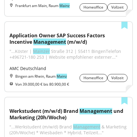
Frankfurt am Main, Raum
Mainz
Homeoffice
Vollzeit
Application Owner SAP Success Factors 
Incentive 
Management
 (m/w/d)
"...Köster | 
Mainzer
 Straße 312 | 55411 BingenTelefon 
+496721-180 253 | Website empfohlener externer..."
AMC Deutschland
Bingen am Rhein, Raum
Mainz
Homeoffice
Vollzeit
Von 39.000,00 € bis 80.900,00 €
Werkstudent (m/w/d) Brand 
Management
 und 
Marketing (20h/Woche)
"...Werkstudent (m/w/d) Brand 
Management
 & Marketing 
(20h/Woche) * Wiesbaden * Hybrid, Teilzeit..."