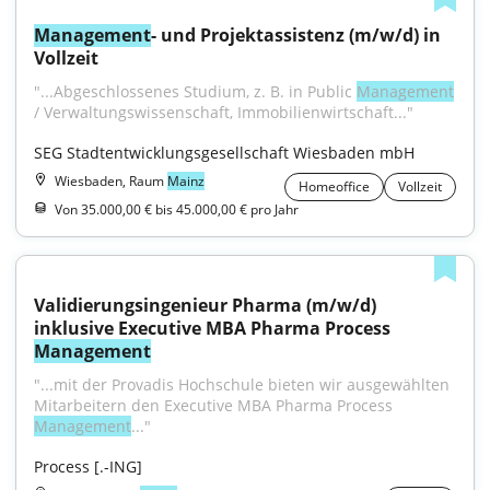
Management
- und Projektassistenz (m/w/d) in 
Vollzeit
"...Abgeschlossenes Studium, z. B. in Public 
Management
/ Verwaltungswissenschaft, Immobilienwirtschaft..."
SEG Stadtentwicklungsgesellschaft Wiesbaden mbH
Wiesbaden, Raum
Mainz
Homeoffice
Vollzeit
Von 35.000,00 € bis 45.000,00 € pro Jahr
Validierungsingenieur Pharma (m/w/d) 
inklusive Executive MBA Pharma Process 
Management
"...mit der Provadis Hochschule bieten wir ausgewählten 
Mitarbeitern den Executive MBA Pharma Process 
Management
..."
Process [.-ING]