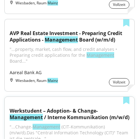
Wiesbaden, Raum
Mainz
Vollzeit
AVP Real Estate Investment - Preparing Credit 
Applications - 
Management
 Board (w/m/d)
"...property, market, cash flow, and credit analyses • 
Preparing credit applications for the 
Management
Board..."
Aareal Bank AG
Wiesbaden, Raum
Mainz
Vollzeit
Werkstudent – Adoption- & Change-
Management
 / Interne Kommunikation (m/w/d)
"...Change-
Management
 (CIT-Kommunikation) 
(m/w/d).Das "Central Information Technology (CIT)" Team 
ist die zentrale..."