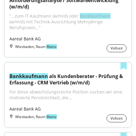
Anforderungsanalyse / Softwareentwicklung 
(w/m/d)
"...zum IT-Kaufmann (w/m/d) oder 
Bankkaufmann
(w/m/d) mit Technik-Ausrichtung Mehrjährige 
Berufspraxis..."
Aareal Bank AG
Wiesbaden, Raum
Mainz
Vollzeit
Bankkaufmann
 als Kundenberater - Prüfung & 
Erfassung - CRM Vertrieb (w/m/d)
Für diese abwechslungsreiche Position suchen wir eine 
motivierte Persönlichkeit, die...
Aareal Bank AG
Wiesbaden, Raum
Mainz
Vollzeit