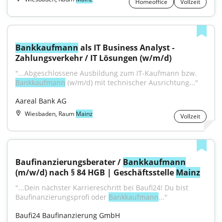
Homeoffice
Vollzeit
Bankkaufmann
 als IT Business Analyst - 
Zahlungsverkehr / IT Lösungen (w/m/d)
"...Abgeschlossene Ausbildung zum IT-Kaufmann bzw. 
Bankkaufmann
 (w/m/d) mit technischer Ausrichtung..."
Aareal Bank AG
Wiesbaden, Raum
Mainz
Vollzeit
Baufinanzierungsberater / 
Bankkaufmann
(m/w/d) nach § 84 HGB | Geschäftsstelle 
Mainz
"...Dein nächster Karriereschritt bei Baufi24! Du bist 
Baufinanzierungsprofi oder 
Bankkaufmann
..."
Baufi24 Baufinanzierung GmbH