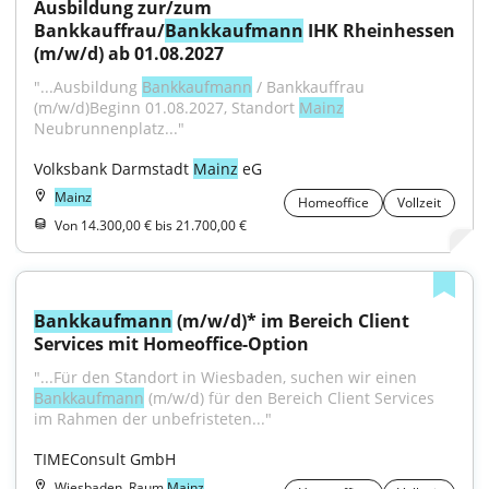
Ausbildung zur/zum 
Bankkauffrau/
Bankkaufmann
 IHK Rheinhessen 
(m/w/d) ab 01.08.2027
"...Ausbildung 
Bankkaufmann
 / Bankkauffrau 
(m/w/d)Beginn 01.08.2027, Standort 
Mainz
Neubrunnenplatz..."
Volksbank Darmstadt 
Mainz
 eG
Mainz
Homeoffice
Vollzeit
Von 14.300,00 € bis 21.700,00 €
Bankkaufmann
 (m/w/d)* im Bereich Client 
Services mit Homeoffice-Option
"...Für den Standort in Wiesbaden, suchen wir einen 
Bankkaufmann
 (m/w/d) für den Bereich Client Services 
im Rahmen der unbefristeten..."
TIMEConsult GmbH
Wiesbaden, Raum
Mainz