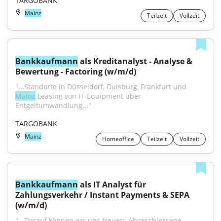
TARGOBANK
Mainz
Teilzeit
Vollzeit
Bankkaufmann
 als Kreditanalyst - Analyse & 
Bewertung - Factoring (w/m/d)
"...Standorte in Düsseldorf, Duisburg, Frankfurt und 
Mainz
 Leasing von IT-Equipment über 
Entgeltumwandlung..."
TARGOBANK
Mainz
Homeoffice
Teilzeit
Vollzeit
Bankkaufmann
 als IT Analyst für 
Zahlungsverkehr / Instant Payments & SEPA 
(w/m/d)
"...Darauf können wir uns freuen: Abgeschlossene 