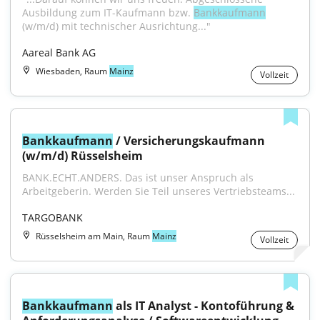
Ausbildung zum IT-Kaufmann bzw. 
Bankkaufmann
(w/m/d) mit technischer Ausrichtung..."
Aareal Bank AG
Wiesbaden, Raum
Mainz
Vollzeit
Bankkaufmann
 / Versicherungskaufmann 
(w/m/d) Rüsselsheim
BANK.ECHT.ANDERS. Das ist unser Anspruch als 
Arbeitgeberin. Werden Sie Teil unseres Vertriebsteams...
TARGOBANK
Rüsselsheim am Main, Raum
Mainz
Vollzeit
Bankkaufmann
 als IT Analyst - Kontoführung & 