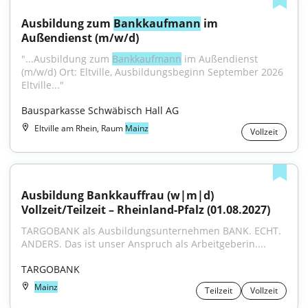
Ausbildung zum 
Bankkaufmann
 im 
Außendienst (m/w/d)
"...Ausbildung zum 
Bankkaufmann
 im Außendienst 
(m/w/d) Ort: Eltville, Ausbildungsbeginn September 2026 
Eltville..."
Bausparkasse Schwäbisch Hall AG
Eltville am Rhein, Raum
Mainz
Vollzeit
Ausbildung Bankkauffrau (w|m|d) 
Vollzeit/Teilzeit – Rheinland-Pfalz (01.08.2027)
TARGOBANK als Ausbildungsunternehmen BANK. ECHT. 
ANDERS. Das ist unser Anspruch als Arbeitgeberin....
TARGOBANK
Mainz
Teilzeit
Vollzeit