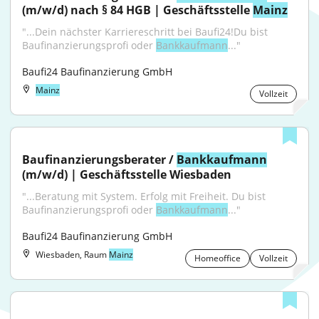
(m/w/d) nach § 84 HGB | Geschäftsstelle 
Mainz
"...Dein nächster Karriereschritt bei Baufi24!Du bist 
Baufinanzierungsprofi oder 
Bankkaufmann
..."
Baufi24 Baufinanzierung GmbH
Mainz
Vollzeit
Baufinanzierungsberater / 
Bankkaufmann
(m/w/d) | Geschäftsstelle Wiesbaden
"...Beratung mit System. Erfolg mit Freiheit. Du bist 
Baufinanzierungsprofi oder 
Bankkaufmann
..."
Baufi24 Baufinanzierung GmbH
Wiesbaden, Raum
Mainz
Homeoffice
Vollzeit