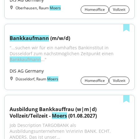
Oberhausen, Raum
Moers
Homeoffice
Vollzeit
Bankkaufmann
 (m/w/d)
"...suchen wir für ein namhaftes Bankinstitut in 
Düsseldorf zum nächstmöglichen Zeitpunkt einen 
Bankkaufmann
..."
DIS AG Germany
Düsseldorf, Raum
Moers
Homeoffice
Vollzeit
Ausbildung Bankkauffrau (w|m|d) 
Vollzeit/Teilzeit - 
Moers
 (01.08.2027)
Job Description TARGOBANK als 
Ausbildungsunternehmen \n\n\n\n BANK. ECHT. 
ANDERS. Das ist unser...