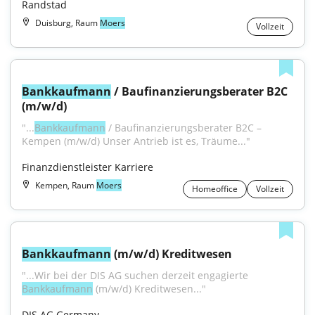
Randstad
Duisburg, Raum
Moers
Vollzeit
Bankkaufmann
 / Baufinanzierungsberater B2C 
(m/w/d)
"...
Bankkaufmann
 / Baufinanzierungsberater B2C – 
Kempen (m/w/d) Unser Antrieb ist es, Träume..."
Finanzdienstleister Karriere
Kempen, Raum
Moers
Homeoffice
Vollzeit
Bankkaufmann
 (m/w/d) Kreditwesen
"...Wir bei der DIS AG suchen derzeit engagierte 
Bankkaufmann
 (m/w/d) Kreditwesen..."
DIS AG Germany