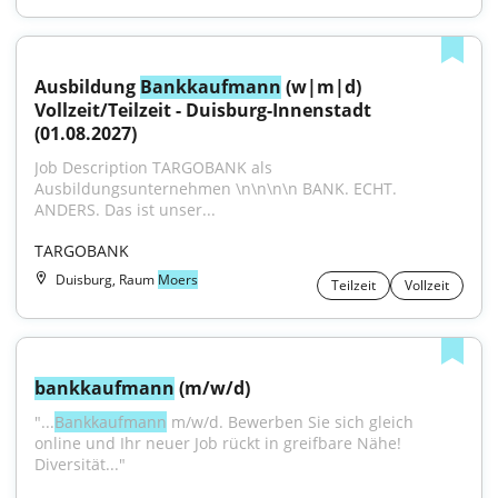
Ausbildung 
Bankkaufmann
 (w|m|d) 
Vollzeit/Teilzeit - Duisburg-Innenstadt 
(01.08.2027)
Job Description TARGOBANK als 
Ausbildungsunternehmen \n\n\n\n BANK. ECHT. 
ANDERS. Das ist unser...
TARGOBANK
Duisburg, Raum
Moers
Teilzeit
Vollzeit
bankkaufmann
 (m/w/d)
"...
Bankkaufmann
 m/w/d. Bewerben Sie sich gleich 
online und Ihr neuer Job rückt in greifbare Nähe! 
Diversität..."