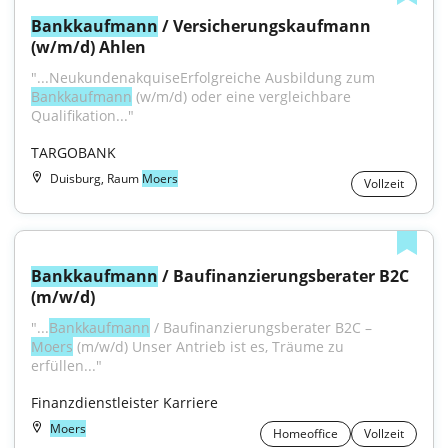
Bankkaufmann
 / Versicherungskaufmann 
(w/m/d) Ahlen
"...NeukundenakquiseErfolgreiche Ausbildung zum 
Bankkaufmann
 (w/m/d) oder eine vergleichbare 
Qualifikation..."
TARGOBANK
Duisburg, Raum
Moers
Vollzeit
Bankkaufmann
 / Baufinanzierungsberater B2C 
(m/w/d)
"...
Bankkaufmann
 / Baufinanzierungsberater B2C – 
Moers
 (m/w/d) Unser Antrieb ist es, Träume zu 
erfüllen..."
Finanzdienstleister Karriere
Moers
Homeoffice
Vollzeit