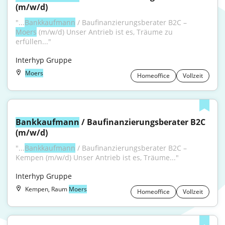
(m/w/d)
"...
Bankkaufmann
 / Baufinanzierungsberater B2C – 
Moers
 (m/w/d) Unser Antrieb ist es, Träume zu 
erfüllen..."
Interhyp Gruppe
Moers
Homeoffice
Vollzeit
Bankkaufmann
 / Baufinanzierungsberater B2C 
(m/w/d)
"...
Bankkaufmann
 / Baufinanzierungsberater B2C – 
Kempen (m/w/d) Unser Antrieb ist es, Träume..."
Interhyp Gruppe
Kempen, Raum
Moers
Homeoffice
Vollzeit