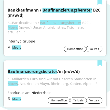
Bankkaufmann / 
Baufinanzierungsberater
 B2C 
(m/w/d)
"...Bankkaufmann / 
Baufinanzierungsberater
 B2C – 
Moers
 (m/w/d) Unser Antrieb ist es, Träume zu 
erfüllen..."
Interhyp Gruppe
Moers
Homeoffice
Vollzeit
Baufinanzierungsberater
/in (m/w/d)
"...Milliarden Euro sind wir mit unseren Standorten in 
Moers
, Neukirchen-Vluyn, Rheinberg, Xanten, Alpen..."
Sparkasse am Niederrhein
Moers
Homeoffice
Teilzeit
Vollzeit