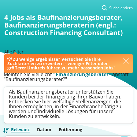
Suche ändern
4
Jobs als Baufinanzierungsberater,
Baufinanzierungsberaterin (engl.:
Construction Financing Consultant)
Alle Filter
💡 Zu wenige Ergebnisse? Versuchen Sie Ihre
>
Moers
>
Baufinanzierungsberater
Suchkriterien zu erweitern - weniger Filter oder
größerer Umkreis führen zu mehr passenden Jobs!
Meinten Sie vielleicht
"Finanzierungsberater"
anstatt
"Baufinanzierungsberater?"
Als Baufinanzierungsberater unterstützen Sie
Kunden bei der Finanzierung ihrer Bauvorhaben.
Entdecken Sie hier vielfältige Stellenanzeigen, die
Ihnen ermöglichen, in der Finanzbranche tätig zu
werden und individuelle Lösungen für unsere
Kunden zu entwickeln.
Relevanz
Datum
Entfernung