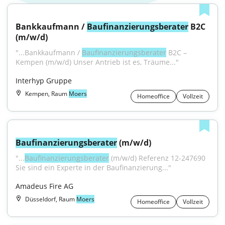
Bankkaufmann / 
Baufinanzierungsberater
 B2C 
(m/w/d)
"...Bankkaufmann / 
Baufinanzierungsberater
 B2C – 
Kempen (m/w/d) Unser Antrieb ist es, Träume..."
Interhyp Gruppe
Kempen, Raum
Moers
Homeoffice
Vollzeit
Baufinanzierungsberater
 (m/w/d)
"...
Baufinanzierungsberater
 (m/w/d) Referenz 12-247690 
Sie sind ein Experte in der Baufinanzierung..."
Amadeus Fire AG
Düsseldorf, Raum
Moers
Homeoffice
Vollzeit