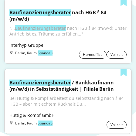
Baufinanzierungsberater
 nach HGB § 84 
(m/w/d)
"...
Baufinanzierungsberater
 nach HGB § 84 (m/w/d) Unser 
Antrieb ist es, Träume zu erfüllen..."
Interhyp Gruppe
Berlin, Raum
Spandau
Homeoffice
Vollzeit
Baufinanzierungsberater
 / Bankkaufmann 
(m/w/d) in Selbstständigkeit | Filiale Berlin
Bei Hüttig & Rompf arbeitest du selbstständig nach § 84 
HGB – aber mit echtem Rückhalt:Du...
Hüttig & Rompf GmbH
Berlin, Raum
Spandau
Vollzeit