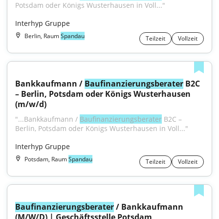
Potsdam oder Königs Wusterhausen in Voll..."
Interhyp Gruppe
Berlin, Raum
Spandau
Teilzeit
Vollzeit
Bankkaufmann / 
Baufinanzierungsberater
 B2C 
– Berlin, Potsdam oder Königs Wusterhausen 
(m/w/d)
"...Bankkaufmann / 
Baufinanzierungsberater
 B2C – 
Berlin, Potsdam oder Königs Wusterhausen in Voll..."
Interhyp Gruppe
Potsdam, Raum
Spandau
Teilzeit
Vollzeit
Baufinanzierungsberater
 / Bankkaufmann 
(M/W/D) | Geschäftsstelle Potsdam