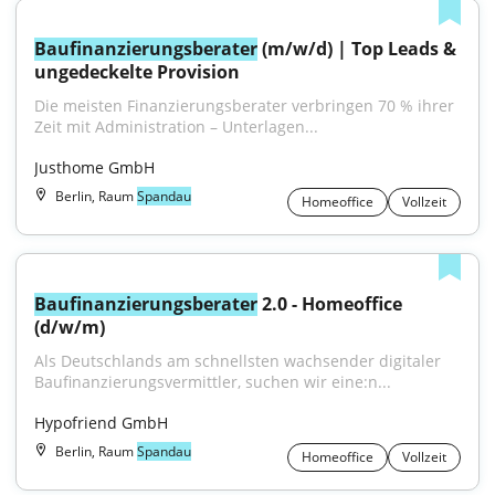
Baufinanzierungsberater
 (m/w/d) | Top Leads & 
ungedeckelte Provision
Die meisten Finanzierungsberater verbringen 70 % ihrer 
Zeit mit Administration – Unterlagen...
Justhome GmbH
Berlin, Raum
Spandau
Homeoffice
Vollzeit
Baufinanzierungsberater
 2.0 - Homeoffice 
(d/w/m)
Als Deutschlands am schnellsten wachsender digitaler 
Baufinanzierungsvermittler, suchen wir eine:n...
Hypofriend GmbH
Berlin, Raum
Spandau
Homeoffice
Vollzeit