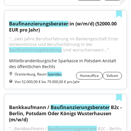
Baufinanzierungsberater
:in (w/m/d) (52000.00 
EUR pro Jahr)
"...zwei Jahre Berufserfahrung im Bankengeschäft Erste 
Vorkenntnisse und Berufserfahrung in der 
Baufinanzierungsberatung
 sind wünschenswert..."
Mittelbrandenburgische Sparkasse in Potsdam Anstalt 
des öffentlichen Rechts
Oranienburg, Raum
Spandau
Homeoffice
Vollzeit
Von 52.000,00 € bis 79.000,00 € pro Jahr
Bankkaufmann / 
Baufinanzierungsberater
 B2c - 
Berlin, Potsdam Oder Königs Wusterhausen 
(m/w/d)
"...Bankkaufmann / 
Baufinanzierungsberater
 B2C - Berlin, 