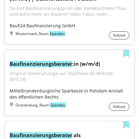
Du bist Baufinanzierungsprofi oder Bankkaufmann*frau 
und willst mehr als Routine? Mehr Fokus, mehr...
Baufi24 Baufinanzierung GmbH
Wustermark, Raum
Spandau
Vollzeit
Baufinanzierungsberater
:in (w/m/d)
Original Stellenanzeige auf StepStone.de Website 
JBTE_DE
Mittelbrandenburgische Sparkasse in Potsdam Anstalt 
des öffentlichen Rechts
Oranienburg, Raum
Spandau
Vollzeit
Baufinanzierungsberater
 als 