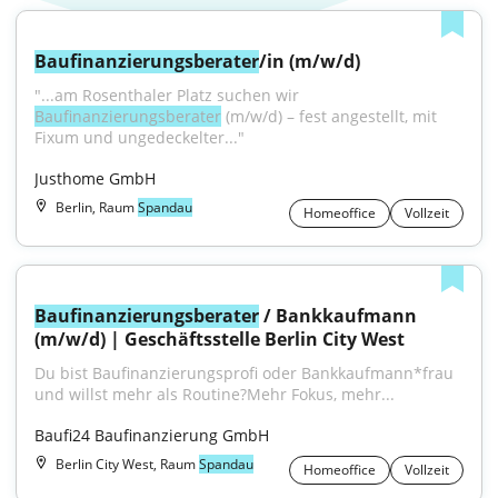
Baufinanzierungsberater
/in (m/w/d)
"...am Rosenthaler Platz suchen wir 
Baufinanzierungsberater
 (m/w/d) – fest angestellt, mit 
Fixum und ungedeckelter..."
Justhome GmbH
Berlin, Raum
Spandau
Homeoffice
Vollzeit
Baufinanzierungsberater
 / Bankkaufmann 
(m/w/d) | Geschäftsstelle Berlin City West
Du bist Baufinanzierungsprofi oder Bankkaufmann*frau 
und willst mehr als Routine?Mehr Fokus, mehr...
Baufi24 Baufinanzierung GmbH
Berlin City West, Raum
Spandau
Homeoffice
Vollzeit