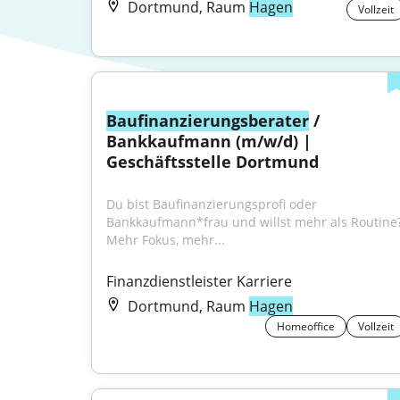
Dortmund, Raum
Hagen
Vollzeit
Baufinanzierungsberater
 / 
Bankkaufmann (m/w/d) | 
Geschäftsstelle Dortmund
Du bist Baufinanzierungsprofi oder 
Bankkaufmann*frau und willst mehr als Routine
Mehr Fokus, mehr...
Finanzdienstleister Karriere
Dortmund, Raum
Hagen
Homeoffice
Vollzeit