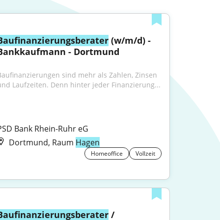
Baufinanzierungsberater
 (w/m/d) - 
Bankkaufmann - Dortmund
Baufinanzierungen sind mehr als Zahlen, Zinsen 
und Laufzeiten. Denn hinter jeder Finanzierung...
PSD Bank Rhein-Ruhr eG
Dortmund, Raum
Hagen
Homeoffice
Vollzeit
Baufinanzierungsberater
 / 