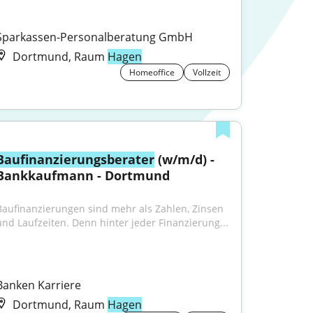
Sparkassen-Personalberatung GmbH
Dortmund, Raum
Hagen
Homeoffice
Vollzeit
Baufinanzierungsberater
 (w/m/d) - 
Bankkaufmann - Dortmund
Baufinanzierungen sind mehr als Zahlen, Zinsen 
und Laufzeiten. Denn hinter jeder Finanzierung...
Banken Karriere
Dortmund, Raum
Hagen