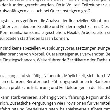
 der Kunden gerecht werden. Ob in Vollzeit, Teilzeit oder al
rufsanfängern als auch bei Quereinsteigern groß.
sberaters gehören die Analyse der finanziellen Situation d
 über verschiedene Kredite und Fördermöglichkeiten. Dies 
 Kommunikationskanäle geschehen. Flexible Arbeitszeiten sin
ürozeiten stattfinden lassen können.
er sind keine speziellen Ausbildungsvoraussetzungen zwinge
lienbranche von Vorteil. Quereinsteiger aus verwandten B
te Einstiegschancen. Weiterführende Zertifikate oder Facha
nzierung sind vielfältig. Neben der Möglichkeit, sich durch
nnen erfahrene Berater auch Führungspositionen in Banken 
h durch praktische Erfahrung und Fortbildungen in der Bra
kann stark variieren, abhängig von Erfahrung, Region und d
rlich. Zusätzliche Vergütungen wie Provisionen für vermitt
fahrung und Spezialisierungen, beispielsweise auf bestimm