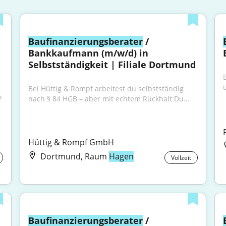
Baufinanzierungsberater
 / 
Bankkaufmann (m/w/d) in 
Selbstständigkeit | Filiale Dortmund
Bei Hüttig & Rompf arbeitest du selbstständig 
?
nach § 84 HGB – aber mit echtem Rückhalt:Du...
Hüttig & Rompf GmbH
Dortmund, Raum
Hagen
Vollzeit
Baufinanzierungsberater
 / 