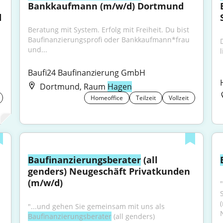
Bankkaufmann (m/w/d) Dortmund
d
Beratung mit System. Erfolg mit Freiheit. Du bist 
Baufinanzierungsprofi oder Bankkaufmann*frau 
und...
Baufi24 Baufinanzierung GmbH
Dortmund, Raum
Hagen
Homeoffice
Teilzeit
Vollzeit
Baufinanzierungsberater
 (all 
genders) Neugeschäft Privatkunden 
(m/w/d)
"...und gehen Sie gemeinsam mit uns als 
Baufinanzierungsberater
 (all genders) 