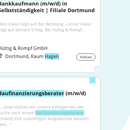
Bankkaufmann (m/w/d) in 
Selbstständigkeit | Filiale Dortmund
Dein Fokus liegt auf der Beratung – unser Fokus 
liegt auf deinem Erfolg. Bei Hüttig & Rompf...
Hüttig & Rompf GmbH
Dortmund, Raum
Hagen
Vollzeit
Baufinanzierungsberater
 (m/w/d)
"...unterstützen wir unsere Kollegen bei der 
Suche nach einem 
Baufinanzierungsberater
(m/w/d).Ihre zukünftigen AufgabenSie beraten 
Neu..."