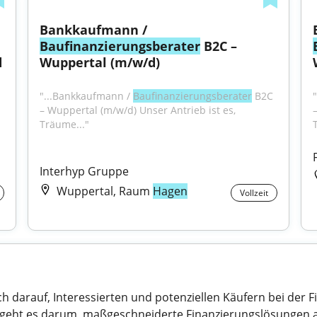
Bankkaufmann / 
Baufinanzierungsberater
 B2C – 
d
Wuppertal (m/w/d)
"...Bankkaufmann / 
Baufinanzierungsberater
 B2C 
– Wuppertal (m/w/d) Unser Antrieb ist es, 
Träume..."
Interhyp Gruppe
Wuppertal, Raum
Hagen
Vollzeit
ich darauf, Interessierten und potenziellen Käufern bei der 
f geht es darum, maßgeschneiderte Finanzierungslösungen an