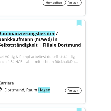
Homeoffice
Vollzeit
Baufinanzierungsberater
 / 
Bankkaufmann (m/w/d) in 
Selbstständigkeit | Filiale Dortmund
Bei Hüttig & Rompf arbeitest du selbstständig 
nach § 84 HGB – aber mit echtem Rückhalt:Du...
Karriere
Dortmund, Raum
Hagen
Vollzeit