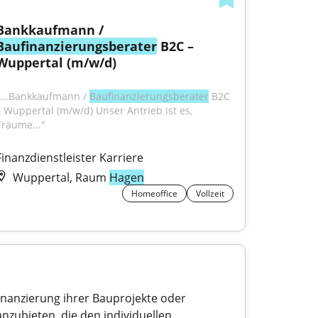
Bankkaufmann / 
Baufinanzierungsberater
 B2C – 
Wuppertal (m/w/d)
"...Bankkaufmann / 
Baufinanzierungsberater
 B2C 
– Wuppertal (m/w/d) Unser Antrieb ist es, 
Träume..."
Finanzdienstleister Karriere
Wuppertal, Raum
Hagen
Homeoffice
Vollzeit
Finanzierung ihrer Bauprojekte oder
zubieten, die den individuellen