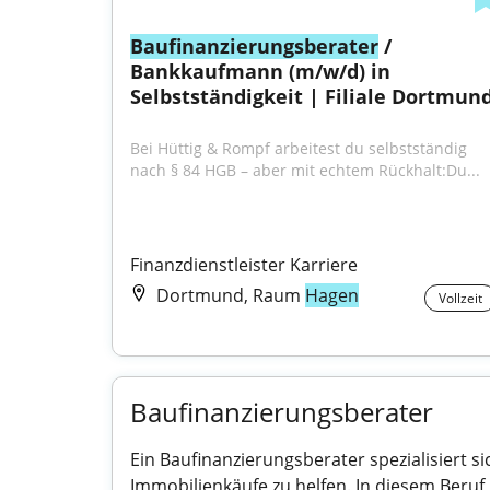
Baufinanzierungsberater
 / 
Bankkaufmann (m/w/d) in 
Selbstständigkeit | Filiale Dortmun
Bei Hüttig & Rompf arbeitest du selbstständig 
nach § 84 HGB – aber mit echtem Rückhalt:Du...
Finanzdienstleister Karriere
Dortmund, Raum
Hagen
Vollzeit
Baufinanzierungsberater
Ein Baufinanzierungsberater spezialisiert s
Immobilienkäufe zu helfen. In diesem Beru