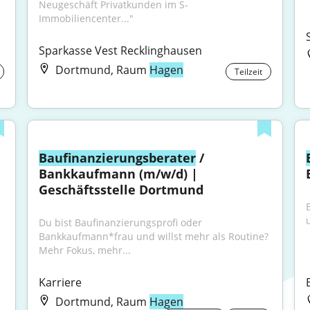
Neugeschäft Privatkunden im S- 
Immobiliencenter..."
Sparkasse Vest Recklinghausen
Dortmund, Raum
Hagen
Teilzeit
Baufinanzierungsberater
 / 
Bankkaufmann (m/w/d) | 
Geschäftsstelle Dortmund
Du bist Baufinanzierungsprofi oder 
Bankkaufmann*frau und willst mehr als Routine?
Mehr Fokus, mehr...
Karriere
Dortmund, Raum
Hagen