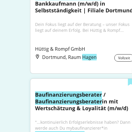
Bankkaufmann (m/w/d) in 
Selbstständigkeit | Filiale Dortmun
Dein Fokus liegt auf der Beratung – unser Fokus 
liegt auf deinem Erfolg. Bei Hüttig & Rompf...
Hüttig & Rompf GmbH
Dortmund, Raum
Hagen
Vollzeit
Baufinanzierungsberater
 / 
Baufinanzierungsberater
in mit 
Wertschätzung & Loyalität (m/w/d)
"...kontinuierlich Erfolgserlebnisse haben? Dann 
werde auch Du mybaufinanzierer*in 