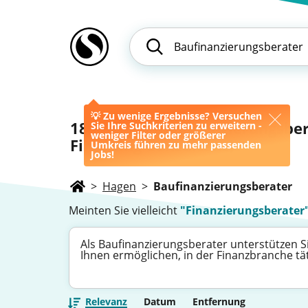
💡 Zu wenige Ergebnisse? Versuchen
18
Jobs als Baufinanzierungsber
Sie Ihre Suchkriterien zu erweitern -
weniger Filter oder größerer
Financing Consultant)
Umkreis führen zu mehr passenden
Jobs!
>
Hagen
>
Baufinanzierungsberater
Meinten Sie vielleicht
"Finanzierungsberater
Als Baufinanzierungsberater unterstützen Si
Ihnen ermöglichen, in der Finanzbranche tä
Relevanz
Datum
Entfernung