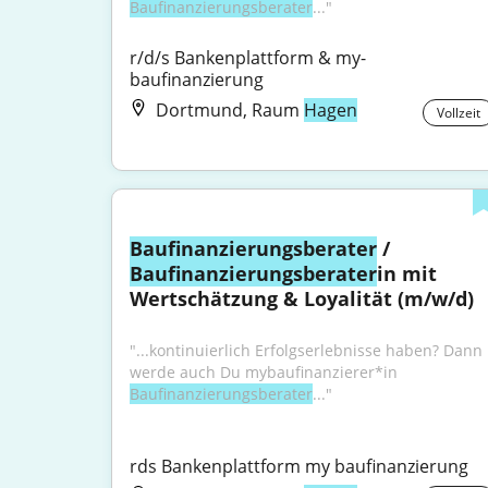
Baufinanzierungsberater
..."
r/d/s Bankenplattform & my-
baufinanzierung
Dortmund, Raum
Hagen
Vollzeit
Baufinanzierungsberater
 / 
Baufinanzierungsberater
in mit 
Wertschätzung & Loyalität (m/w/d)
"...kontinuierlich Erfolgserlebnisse haben? Dann 
werde auch Du mybaufinanzierer*in 
Baufinanzierungsberater
..."
rds Bankenplattform my baufinanzierung