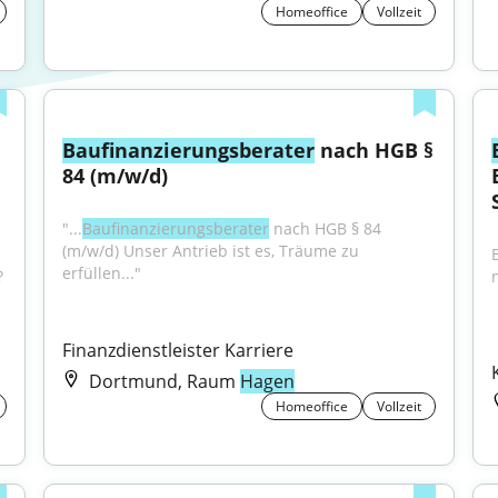
Homeoffice
Vollzeit
Baufinanzierungsberater
 nach HGB § 
84 (m/w/d)
"...
Baufinanzierungsberater
 nach HGB § 84 
(m/w/d) Unser Antrieb ist es, Träume zu 
erfüllen..."
?
Finanzdienstleister Karriere
Dortmund, Raum
Hagen
Homeoffice
Vollzeit