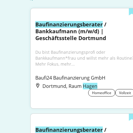
Baufinanzierungsberater
 / 
Bankkaufmann (m/w/d) | 
Geschäftsstelle Dortmund
Du bist Baufinanzierungsprofi oder 
Bankkaufmann*frau und willst mehr als Routine
Mehr Fokus, mehr...
Baufi24 Baufinanzierung GmbH
Dortmund, Raum
Hagen
Homeoffice
Vollzeit
Baufinanzierungsberater
 / 