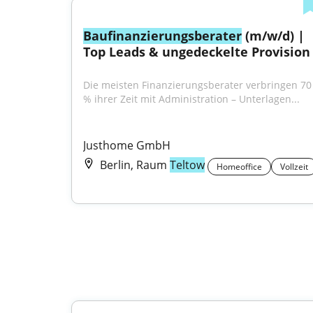
Baufinanzierungsberater
 (m/w/d) | 
Top Leads & ungedeckelte Provision
Die meisten Finanzierungsberater verbringen 70 
% ihrer Zeit mit Administration – Unterlagen...
Justhome GmbH
Berlin, Raum
Teltow
Homeoffice
Vollzeit