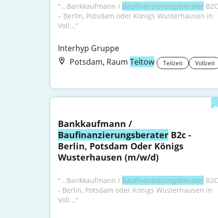
"...Bankkaufmann / 
Baufinanzierungsberater
 B2C
– Berlin, Potsdam oder Königs Wusterhausen in 
Voll..."
Interhyp Gruppe
Potsdam, Raum
Teltow
Teilzeit
Vollzeit
Bankkaufmann / 
Baufinanzierungsberater
 B2c - 
Berlin, Potsdam Oder Königs 
Wusterhausen (m/w/d)
"...Bankkaufmann / 
Baufinanzierungsberater
 B2C
- Berlin, Potsdam oder Königs Wusterhausen in 
Voll..."