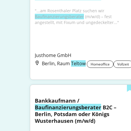
"...am Rosenthaler Platz suchen wir 
Baufinanzierungsberater
 (m/w/d) – fest 
angestellt, mit Fixum und ungedeckelter..."
Justhome GmbH
Berlin, Raum
Teltow
Homeoffice
Vollzeit
Bankkaufmann / 
Baufinanzierungsberater
 B2C – 
Berlin, Potsdam oder Königs 
Wusterhausen (m/w/d)