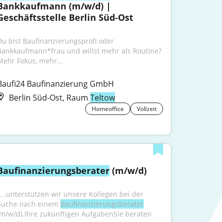
Bankkaufmann (m/w/d) | 
Geschäftsstelle Berlin Süd-Ost
Du bist Baufinanzierungsprofi oder 
Bankkaufmann*frau und willst mehr als Routine?
Mehr Fokus, mehr...
Baufi24 Baufinanzierung GmbH
Berlin Süd-Ost, Raum
Teltow
Homeoffice
Vollzeit
Baufinanzierungsberater
 (m/w/d)
"...unterstützen wir unsere Kollegen bei der 
Suche nach einem 
Baufinanzierungsberater
(m/w/d).Ihre zukünftigen AufgabenSie beraten 