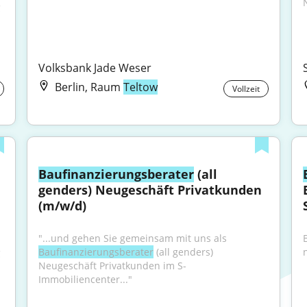
 
Volksbank Jade Weser
Berlin, Raum
Teltow
Vollzeit
Baufinanzierungsberater
 (all 
genders) Neugeschäft Privatkunden 
(m/w/d)
"...und gehen Sie gemeinsam mit uns als 
Baufinanzierungsberater
 (all genders) 
 
Neugeschäft Privatkunden im S- 
Immobiliencenter..."