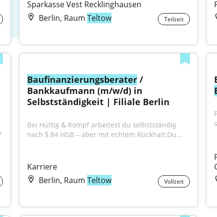
Sparkasse Vest Recklinghausen
Berlin, Raum
Teltow
Teilzeit
Baufinanzierungsberater
 / 
Bankkaufmann (m/w/d) in 
Selbstständigkeit | Filiale Berlin
Bei Hüttig & Rompf arbeitest du selbstständig 
?
nach § 84 HGB – aber mit echtem Rückhalt:Du...
Karriere
Berlin, Raum
Teltow
Vollzeit