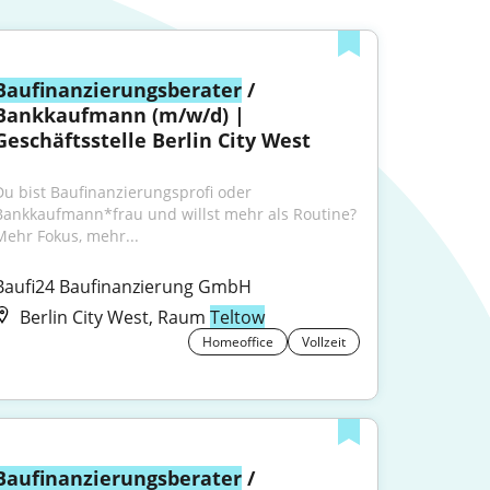
Baufinanzierungsberater
 / 
Bankkaufmann (m/w/d) | 
Geschäftsstelle Berlin City West
Du bist Baufinanzierungsprofi oder 
Bankkaufmann*frau und willst mehr als Routine?
Mehr Fokus, mehr...
Baufi24 Baufinanzierung GmbH
Berlin City West, Raum
Teltow
Homeoffice
Vollzeit
Baufinanzierungsberater
 / 