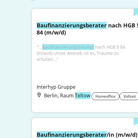
Baufinanzierungsberater
 nach HGB §
84 (m/w/d)
"...
Baufinanzierungsberater
 nach HGB § 84 
(m/w/d) Unser Antrieb ist es, Träume zu 
erfüllen..."
Interhyp Gruppe
Berlin, Raum
Teltow
Homeoffice
Vollzeit
Baufinanzierungsberater
/in (m/w/d)