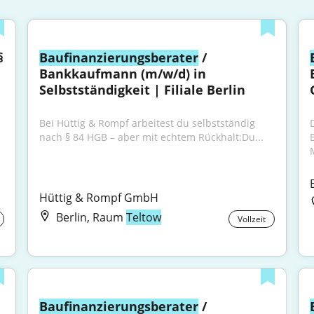
 
Baufinanzierungsberater
 / 
Bankkaufmann (m/w/d) in 
Selbstständigkeit | Filiale Berlin
Bei Hüttig & Rompf arbeitest du selbstständig 
nach § 84 HGB – aber mit echtem Rückhalt:Du...
Hüttig & Rompf GmbH
Berlin, Raum
Teltow
Vollzeit
Baufinanzierungsberater
 / 