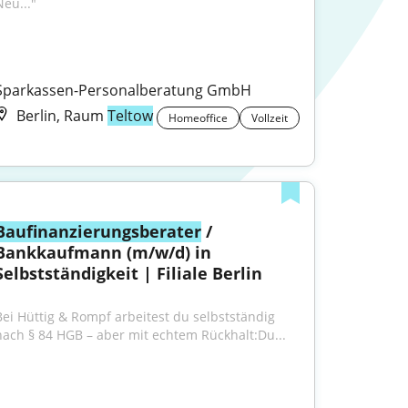
Neu..."
Sparkassen-Personalberatung GmbH
Berlin, Raum
Teltow
Homeoffice
Vollzeit
Baufinanzierungsberater
 / 
Bankkaufmann (m/w/d) in 
Selbstständigkeit | Filiale Berlin
Bei Hüttig & Rompf arbeitest du selbstständig 
nach § 84 HGB – aber mit echtem Rückhalt:Du...