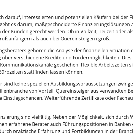
ich darauf, Interessierten und potenziellen Käufern bei der 
f geht es darum, maßgeschneiderte Finanzierungslösungen an
 der Kunden gerecht werden. Ob in Vollzeit, Teilzeit oder al
rufsanfängern als auch bei Quereinsteigern groß.
sberaters gehören die Analyse der finanziellen Situation d
 über verschiedene Kredite und Fördermöglichkeiten. Dies 
 Kommunikationskanäle geschehen. Flexible Arbeitszeiten sin
ürozeiten stattfinden lassen können.
er sind keine speziellen Ausbildungsvoraussetzungen zwinge
lienbranche von Vorteil. Quereinsteiger aus verwandten B
te Einstiegschancen. Weiterführende Zertifikate oder Facha
nzierung sind vielfältig. Neben der Möglichkeit, sich durch
nnen erfahrene Berater auch Führungspositionen in Banken 
h durch praktische Erfahrung und Fortbildungen in der Bra