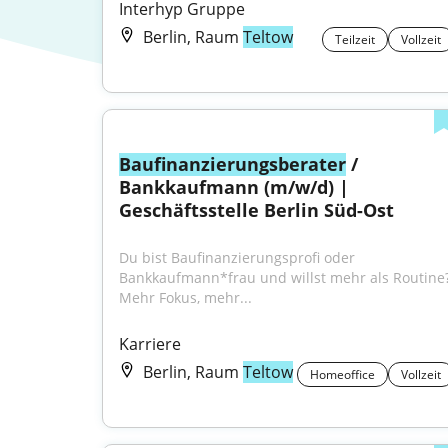
Interhyp Gruppe
Berlin, Raum
Teltow
Teilzeit
Vollzeit
Baufinanzierungsberater
 / 
Bankkaufmann (m/w/d) | 
Geschäftsstelle Berlin Süd-Ost
Du bist Baufinanzierungsprofi oder 
Bankkaufmann*frau und willst mehr als Routine
Mehr Fokus, mehr...
Karriere
Berlin, Raum
Teltow
Homeoffice
Vollzeit