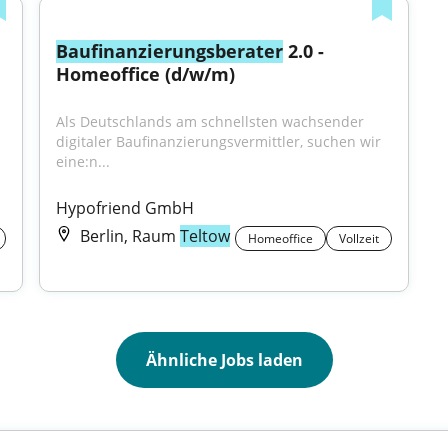
Baufinanzierungsberater
 2.0 - 
Homeoffice (d/w/m)
Als Deutschlands am schnellsten wachsender 
digitaler Baufinanzierungsvermittler, suchen wir 
eine:n...
Hypofriend GmbH
Berlin, Raum
Teltow
Homeoffice
Vollzeit
Ähnliche Jobs laden