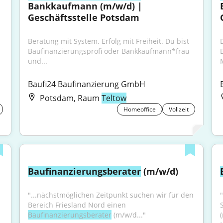
Bankkaufmann (m/w/d) | 
Geschäftsstelle Potsdam
Beratung mit System. Erfolg mit Freiheit. Du bist 
Baufinanzierungsprofi oder Bankkaufmann*frau 
und...
Baufi24 Baufinanzierung GmbH
Potsdam, Raum
Teltow
Homeoffice
Vollzeit
Baufinanzierungsberater
 (m/w/d)
"...nächstmöglichen Zeitpunkt suchen wir für den 
Bereich Friesland Nord einen 
Baufinanzierungsberater
 (m/w/d..."