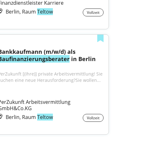
Finanzdienstleister Karriere
Berlin, Raum
Teltow
Vollzeit
Bankkaufmann (m/w/d) als 
Baufinanzierungsberater
 in Berlin
PerZukunft [(Ihre)] private Arbeitsvermittlung! Sie 
suchen eine neue Herausforderung?Sie wollen...
PerZukunft Arbeitsvermittlung 
GmbH&Co.KG
Berlin, Raum
Teltow
Vollzeit