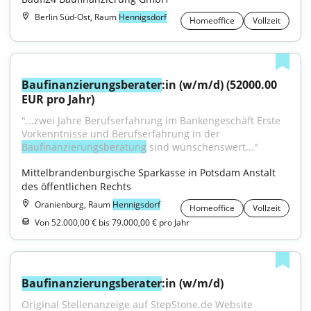
Berlin Süd-Ost, Raum
Hennigsdorf
Homeoffice
Vollzeit
Baufinanzierungsberater
:in (w/m/d) (52000.00 
EUR pro Jahr)
"...zwei Jahre Berufserfahrung im Bankengeschäft Erste 
Vorkenntnisse und Berufserfahrung in der 
Baufinanzierungsberatung
 sind wünschenswert..."
Mittelbrandenburgische Sparkasse in Potsdam Anstalt 
des öffentlichen Rechts
Oranienburg, Raum
Hennigsdorf
Homeoffice
Vollzeit
Von 52.000,00 € bis 79.000,00 € pro Jahr
Baufinanzierungsberater
:in (w/m/d)
Original Stellenanzeige auf StepStone.de Website 