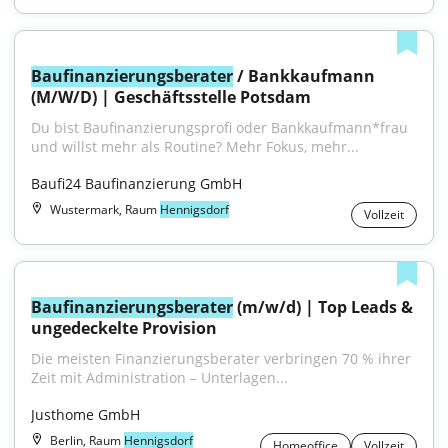
Baufinanzierungsberater
 / Bankkaufmann 
(M/W/D) | Geschäftsstelle Potsdam
Du bist Baufinanzierungsprofi oder Bankkaufmann*frau 
und willst mehr als Routine? Mehr Fokus, mehr...
Baufi24 Baufinanzierung GmbH
Wustermark, Raum
Hennigsdorf
Vollzeit
Baufinanzierungsberater
 (m/w/d) | Top Leads & 
ungedeckelte Provision
Die meisten Finanzierungsberater verbringen 70 % ihrer 
Zeit mit Administration – Unterlagen...
Justhome GmbH
Berlin, Raum
Hennigsdorf
Homeoffice
Vollzeit