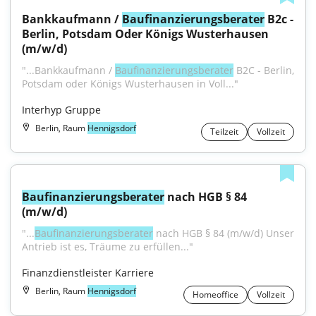
Bankkaufmann / 
Baufinanzierungsberater
 B2c - 
Berlin, Potsdam Oder Königs Wusterhausen 
(m/w/d)
"...Bankkaufmann / 
Baufinanzierungsberater
 B2C - Berlin, 
Potsdam oder Königs Wusterhausen in Voll..."
Interhyp Gruppe
Berlin, Raum
Hennigsdorf
Teilzeit
Vollzeit
Baufinanzierungsberater
 nach HGB § 84 
(m/w/d)
"...
Baufinanzierungsberater
 nach HGB § 84 (m/w/d) Unser 
Antrieb ist es, Träume zu erfüllen..."
Finanzdienstleister Karriere
Berlin, Raum
Hennigsdorf
Homeoffice
Vollzeit