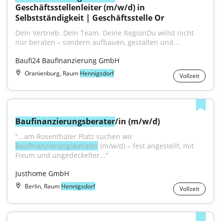
Geschäftsstellenleiter (m/w/d) in 
Selbstständigkeit | Geschäftsstelle Or
Dein Vertrieb. Dein Team. Deine RegionDu willst nicht 
nur beraten – sondern aufbauen, gestalten und...
Baufi24 Baufinanzierung GmbH
Oranienburg, Raum
Hennigsdorf
Vollzeit
Baufinanzierungsberater
/in (m/w/d)
"...am Rosenthaler Platz suchen wir 
Baufinanzierungsberater
 (m/w/d) – fest angestellt, mit 
Fixum und ungedeckelter..."
Justhome GmbH
Berlin, Raum
Hennigsdorf
Vollzeit