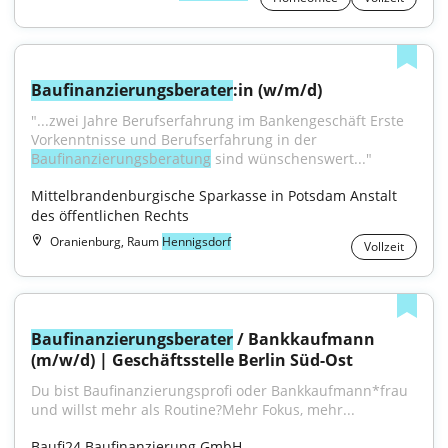
Baufinanzierungsberater
:in (w/m/d)
"...zwei Jahre Berufserfahrung im Bankengeschäft Erste 
Vorkenntnisse und Berufserfahrung in der 
Baufinanzierungsberatung
 sind wünschenswert..."
Mittelbrandenburgische Sparkasse in Potsdam Anstalt 
des öffentlichen Rechts
Oranienburg, Raum
Hennigsdorf
Vollzeit
Baufinanzierungsberater
 / Bankkaufmann 
(m/w/d) | Geschäftsstelle Berlin Süd-Ost
Du bist Baufinanzierungsprofi oder Bankkaufmann*frau 
und willst mehr als Routine?Mehr Fokus, mehr...
Baufi24 Baufinanzierung GmbH