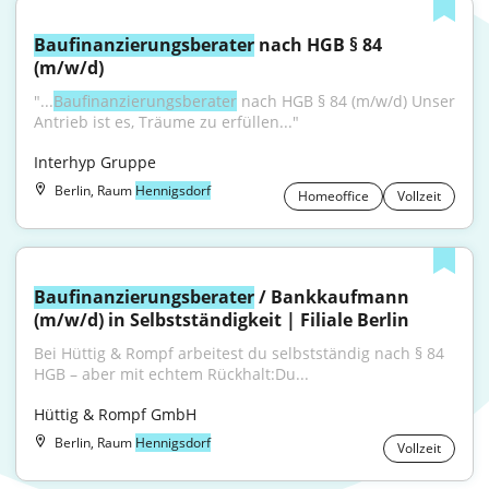
Baufinanzierungsberater
 nach HGB § 84 
(m/w/d)
"...
Baufinanzierungsberater
 nach HGB § 84 (m/w/d) Unser 
Antrieb ist es, Träume zu erfüllen..."
Interhyp Gruppe
Berlin, Raum
Hennigsdorf
Homeoffice
Vollzeit
Baufinanzierungsberater
 / Bankkaufmann 
(m/w/d) in Selbstständigkeit | Filiale Berlin
Bei Hüttig & Rompf arbeitest du selbstständig nach § 84 
HGB – aber mit echtem Rückhalt:Du...
Hüttig & Rompf GmbH
Berlin, Raum
Hennigsdorf
Vollzeit