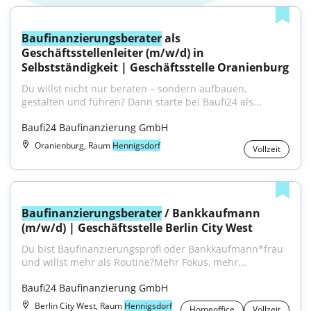
Baufinanzierungsberater
 als 
Geschäftsstellenleiter (m/w/d) in 
Selbstständigkeit | Geschäftsstelle Oranienburg
Du willst nicht nur beraten – sondern aufbauen, 
gestalten und führen? Dann starte bei Baufi24 als...
Baufi24 Baufinanzierung GmbH
Oranienburg, Raum
Hennigsdorf
Vollzeit
Baufinanzierungsberater
 / Bankkaufmann 
(m/w/d) | Geschäftsstelle Berlin City West
Du bist Baufinanzierungsprofi oder Bankkaufmann*frau 
und willst mehr als Routine?Mehr Fokus, mehr...
Baufi24 Baufinanzierung GmbH
Berlin City West, Raum
Hennigsdorf
Homeoffice
Vollzeit