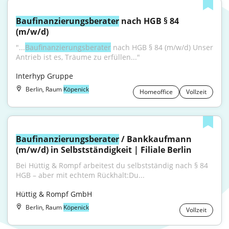
Baufinanzierungsberater
 nach HGB § 84 
(m/w/d)
"...
Baufinanzierungsberater
 nach HGB § 84 (m/w/d) Unser 
Antrieb ist es, Träume zu erfüllen..."
Interhyp Gruppe
Berlin, Raum
Köpenick
Homeoffice
Vollzeit
Baufinanzierungsberater
 / Bankkaufmann 
(m/w/d) in Selbstständigkeit | Filiale Berlin
Bei Hüttig & Rompf arbeitest du selbstständig nach § 84 
HGB – aber mit echtem Rückhalt:Du...
Hüttig & Rompf GmbH
Berlin, Raum
Köpenick
Vollzeit