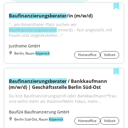
Baufinanzierungsberater
/in (m/w/d)
"...am Rosenthaler Platz suchen wir 
Baufinanzierungsberater
 (m/w/d) – fest angestellt, mit 
Fixum und ungedeckelter..."
Justhome GmbH
Berlin, Raum
Köpenick
Homeoffice
Vollzeit
Baufinanzierungsberater
 / Bankkaufmann 
(m/w/d) | Geschäftsstelle Berlin Süd-Ost
Du bist Baufinanzierungsprofi oder Bankkaufmann*frau 
und willst mehr als Routine?Mehr Fokus, mehr...
Baufi24 Baufinanzierung GmbH
Berlin Süd-Ost, Raum
Köpenick
Homeoffice
Vollzeit