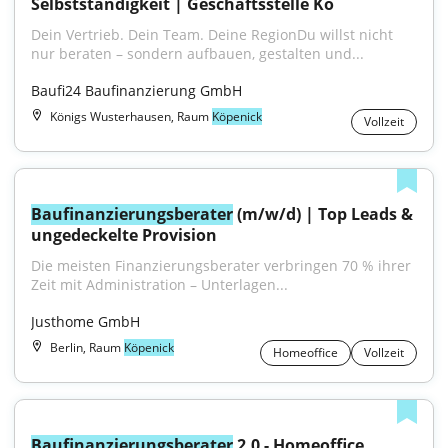
Selbstständigkeit | Geschäftsstelle Kö
Dein Vertrieb. Dein Team. Deine RegionDu willst nicht 
nur beraten – sondern aufbauen, gestalten und...
Baufi24 Baufinanzierung GmbH
Königs Wusterhausen, Raum
Köpenick
Vollzeit
Baufinanzierungsberater
 (m/w/d) | Top Leads & 
ungedeckelte Provision
Die meisten Finanzierungsberater verbringen 70 % ihrer 
Zeit mit Administration – Unterlagen...
Justhome GmbH
Berlin, Raum
Köpenick
Homeoffice
Vollzeit
Baufinanzierungsberater
 2.0 - Homeoffice 