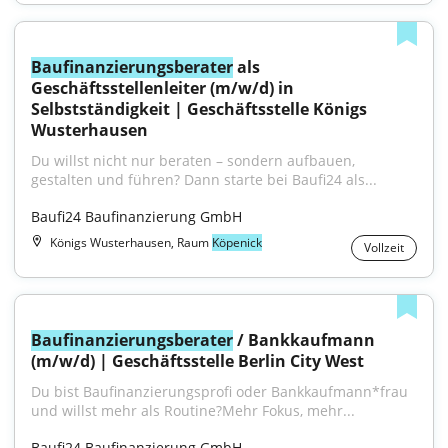
Baufinanzierungsberater
 als 
Geschäftsstellenleiter (m/w/d) in 
Selbstständigkeit | Geschäftsstelle Königs 
Wusterhausen
Du willst nicht nur beraten – sondern aufbauen, 
gestalten und führen? Dann starte bei Baufi24 als...
Baufi24 Baufinanzierung GmbH
Königs Wusterhausen, Raum
Köpenick
Vollzeit
Baufinanzierungsberater
 / Bankkaufmann 
(m/w/d) | Geschäftsstelle Berlin City West
Du bist Baufinanzierungsprofi oder Bankkaufmann*frau 
und willst mehr als Routine?Mehr Fokus, mehr...
Baufi24 Baufinanzierung GmbH