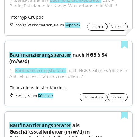
Berlin, Potsdam oder Königs Wusterhausen in Voll..."
Interhyp Gruppe
Königs Wusterhausen, Raum
Köpenick
Teilzeit
Vollzeit
Baufinanzierungsberater
 nach HGB § 84 
(m/w/d)
"...
Baufinanzierungsberater
 nach HGB § 84 (m/w/d) Unser 
Antrieb ist es, Träume zu erfüllen..."
Finanzdienstleister Karriere
Berlin, Raum
Köpenick
Homeoffice
Vollzeit
Baufinanzierungsberater
 als 
Geschäftsstellenleiter (m/w/d) in 