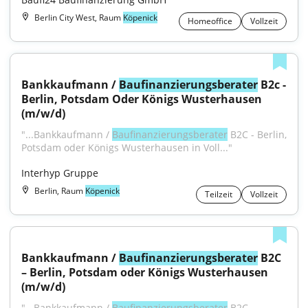
Berlin City West, Raum
Köpenick
Homeoffice
Vollzeit
Bankkaufmann / 
Baufinanzierungsberater
 B2c - 
Berlin, Potsdam Oder Königs Wusterhausen 
(m/w/d)
"...Bankkaufmann / 
Baufinanzierungsberater
 B2C - Berlin, 
Potsdam oder Königs Wusterhausen in Voll..."
Interhyp Gruppe
Berlin, Raum
Köpenick
Teilzeit
Vollzeit
Bankkaufmann / 
Baufinanzierungsberater
 B2C 
– Berlin, Potsdam oder Königs Wusterhausen 
(m/w/d)
"...Bankkaufmann / 
Baufinanzierungsberater
 B2C – 