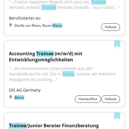
"...Trainer begleiten! Bewirb dich jetzt als: 
Trainee
Vertrieb (m/w/d) 
Trainee
 Vertrieb (m/w/d) - Start sofort..."
Berufsstarter.eu
Eltville am Rhein, Raum
Mainz
Vollzeit
Accounting 
Trainee
 (m/w/d) mit 
Entwicklungsmöglichkeiten
"...ein renommiertes Unternehmen aus der 
Handelsbranche mit Sitz in 
Mainz
, suchen wir mehrere 
engagierte Accounting..."
DIS AG Germany
Mainz
Homeoffice
Vollzeit
Trainee
/Junior Berater Finanzberatung 