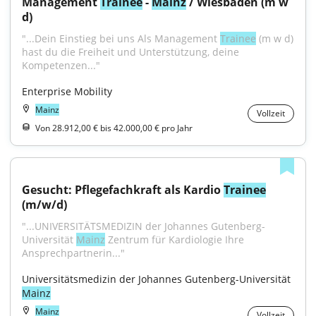
Management 
Trainee
 - 
Mainz
 / Wiesbaden (m w 
d)
"...Dein Einstieg bei uns Als Management 
Trainee
 (m w d) 
hast du die Freiheit und Unterstützung, deine 
Kompetenzen..."
Enterprise Mobility
Mainz
Vollzeit
Von 28.912,00 € bis 42.000,00 € pro Jahr
Gesucht: Pflegefachkraft als Kardio 
Trainee
(m/w/d)
"...UNIVERSITÄTSMEDIZIN der Johannes Gutenberg-
Universität 
Mainz
 Zentrum für Kardiologie Ihre 
Ansprechpartnerin..."
Universitätsmedizin der Johannes Gutenberg-Universität 
Mainz
Mainz
Vollzeit