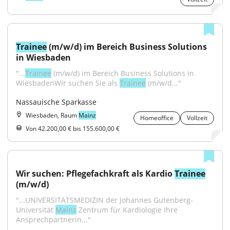
Trainee
 (m/w/d) im Bereich Business Solutions 
in Wiesbaden
"...
Trainee
 (m/w/d) im Bereich Business Solutions in 
WiesbadenWir suchen Sie als 
Trainee
 (m/w/d..."
Nassauische Sparkasse
Wiesbaden, Raum
Mainz
Homeoffice
Vollzeit
Von 42.200,00 € bis 155.600,00 €
Wir suchen: Pflegefachkraft als Kardio 
Trainee
(m/w/d)
"...UNIVERSITÄTSMEDIZIN der Johannes Gutenberg-
Universität 
Mainz
 Zentrum für Kardiologie Ihre 
Ansprechpartnerin..."