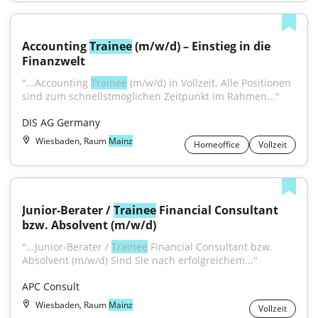
Accounting 
Trainee
 (m/w/d) – Einstieg in die 
Finanzwelt
"...Accounting 
Trainee
 (m/w/d) in Vollzeit. Alle Positionen 
sind zum schnellstmöglichen Zeitpunkt im Rahmen..."
DIS AG Germany
Wiesbaden, Raum
Mainz
Homeoffice
Vollzeit
Junior-Berater / 
Trainee
 Financial Consultant 
bzw. Absolvent (m/w/d)
"...Junior-Berater / 
Trainee
 Financial Consultant bzw. 
Absolvent (m/w/d) Sind Sie nach erfolgreichem..."
APC Consult
Wiesbaden, Raum
Mainz
Vollzeit