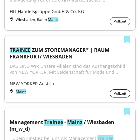
HIT Handelsgruppe GmbH & Co. KG
Wiesbaden, Raum
Mainz
Vollzeit
TRAINEE
 ZUM STOREMANAGER* | RAUM 
FRANKFURT/ WIESBADEN
DAS SIND WIR Unsere Filialen sind das Aushängeschild 
von NEW YORKER. Mit Leidenschaft für Mode und...
NEW YORKER Austria
Mainz
Vollzeit
Management 
Trainee
 - 
Mainz
 / Wiesbaden 
(m_w_d)
"...Dein Einstieg bei uns Als Management 
Trainee