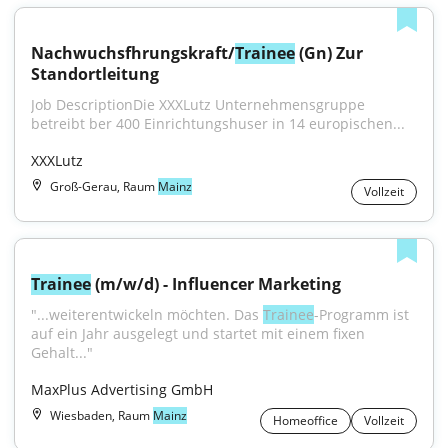
Nachwuchsfhrungskraft/
Trainee
 (Gn) Zur 
Standortleitung
Job DescriptionDie XXXLutz Unternehmensgruppe 
betreibt ber 400 Einrichtungshuser in 14 europischen...
XXXLutz
Groß-Gerau, Raum
Mainz
Vollzeit
Trainee
 (m/w/d) - Influencer Marketing
"...weiterentwickeln möchten. Das 
Trainee
-Programm ist 
auf ein Jahr ausgelegt und startet mit einem fixen 
Gehalt..."
MaxPlus Advertising GmbH
Wiesbaden, Raum
Mainz
Homeoffice
Vollzeit