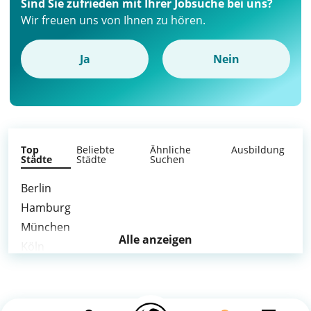
Sind Sie zufrieden mit Ihrer Jobsuche bei uns?
Wir freuen uns von Ihnen zu hören.
Ja
Nein
Top
Beliebte
Ähnliche
Ausbildung
Städte
Städte
Suchen
Berlin
Hamburg
München
Alle anzeigen
Köln
Frankfurt am Main
Stuttgart
Düsseldorf