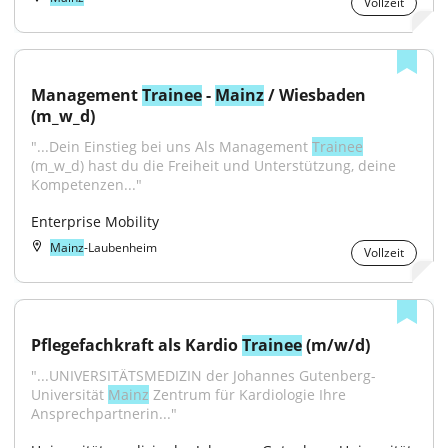
Vollzeit
Management 
Trainee
 - 
Mainz
 / Wiesbaden 
(m_w_d)
"...Dein Einstieg bei uns Als Management 
Trainee
(m_w_d) hast du die Freiheit und Unterstützung, deine 
Kompetenzen..."
Enterprise Mobility
Mainz
-Laubenheim
Vollzeit
Pflegefachkraft als Kardio 
Trainee
 (m/w/d)
"...UNIVERSITÄTSMEDIZIN der Johannes Gutenberg-
Universität 
Mainz
 Zentrum für Kardiologie Ihre 
Ansprechpartnerin..."