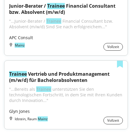
Junior-Berater / 
Trainee
 Financial Consultant 
bzw. Absolvent (m/w/d)
"...Junior-Berater / 
Trainee
 Financial Consultant bzw. 
Absolvent (m/w/d) Sind Sie nach erfolgreichem..."
APC Consult
Mainz
Vollzeit
Trainee
 Vertrieb und Produktmanagement 
(m/w/d) für Bachelorabsolventen
"...Bereits als 
Trainee
 unterstützen Sie den 
technologischen Fortschritt, in dem Sie mit Ihren Kunden 
durch Innovation..."
Glyn Jones
Idstein, Raum
Mainz
Vollzeit