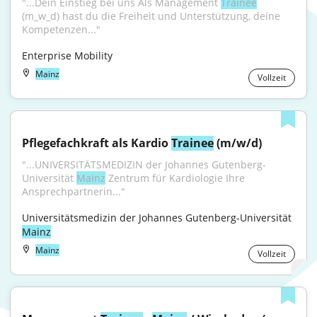
"...Dein Einstieg bei uns Als Management 
Trainee
(m_w_d) hast du die Freiheit und Unterstützung, deine 
Kompetenzen..."
Enterprise Mobility
Mainz
Vollzeit
Pflegefachkraft als Kardio 
Trainee
 (m/w/d)
"...UNIVERSITÄTSMEDIZIN der Johannes Gutenberg-
Universität 
Mainz
 Zentrum für Kardiologie Ihre 
Ansprechpartnerin..."
Universitätsmedizin der Johannes Gutenberg-Universität 
Mainz
Mainz
Vollzeit