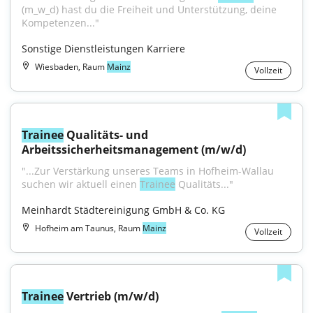
(m_w_d) hast du die Freiheit und Unterstützung, deine 
Kompetenzen..."
Sonstige Dienstleistungen Karriere
Wiesbaden, Raum
Mainz
Vollzeit
Trainee
 Qualitäts- und 
Arbeitssicherheitsmanagement (m/w/d)
"...Zur Verstärkung unseres Teams in Hofheim-Wallau 
suchen wir aktuell einen 
Trainee
 Qualitäts..."
Meinhardt Städtereinigung GmbH & Co. KG
Hofheim am Taunus, Raum
Mainz
Vollzeit
Trainee
 Vertrieb (m/w/d)