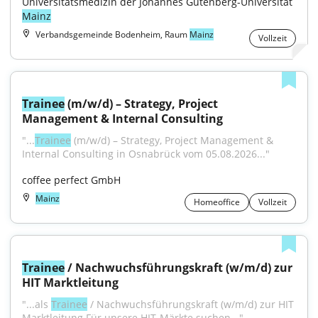
Universitätsmedizin der Johannes Gutenberg-Universität 
Mainz
Verbandsgemeinde Bodenheim, Raum
Mainz
Vollzeit
Trainee
 (m/w/d) – Strategy, Project 
Management & Internal Consulting
"...
Trainee
 (m/w/d) – Strategy, Project Management & 
Internal Consulting in Osnabrück vom 05.08.2026..."
coffee perfect GmbH
Mainz
Homeoffice
Vollzeit
Trainee
 / Nachwuchsführungskraft (w/m/d) zur 
HIT Marktleitung
"...als 
Trainee
 / Nachwuchsführungskraft (w/m/d) zur HIT 
Marktleitung Für unsere HIT-Märkte suchen..."