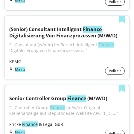
Mainz
Vollzeit
(Senior) Consultant Intelligent 
Finance
 - 
Digitalisierung Von Finanzprozessen (M/W/D)
"...Consultant (w/m/d) im Bereich Intelligent 
Finance
 - 
Digitalisierung von Finanzprozessen..."
KPMG
Mainz
Vollzeit
Senior Controller Group 
Finance
 (M/W/D)
"...Controller Group 
Finance
 (m/w/d). Original 
Stellenanzeige auf StepStone.De Website APCT1_DE..."
Fricke 
Finance
 & Legal GbR
Mainz
Vollzeit