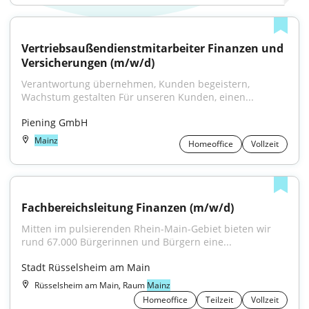
Vertriebsaußendienstmitarbeiter Finanzen und 
Versicherungen (m/w/d)
Verantwortung übernehmen, Kunden begeistern, 
Wachstum gestalten Für unseren Kunden, einen...
Piening GmbH
Mainz
Homeoffice
Vollzeit
Fachbereichsleitung Finanzen (m/w/d)
Mitten im pulsierenden Rhein-Main-Gebiet bieten wir 
rund 67.000 Bürgerinnen und Bürgern eine...
Stadt Rüsselsheim am Main
Rüsselsheim am Main, Raum
Mainz
Homeoffice
Teilzeit
Vollzeit