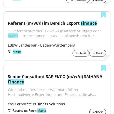
Referent (m/w/d) im Bereich Export 
Finance
"...Referenznummer: 17671 - Einsatzort: Stuttgart oder 
Mainz
 - Unternehmen: LBBW - Funktionsbereich..."
LBBW Landesbank Baden-Württemberg
Mainz
Teilzeit
Vollzeit
Senior Consultant SAP FI/CO (m/w/d) S/4HANA 
Finance
Wir sind die Berater der Weltmarktführer: 
Hochmotivierte Expertinnen und Experten, die als...
cbs Corporate Business Solutions
Raunheim, Raum
Mainz
Vollzeit