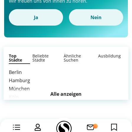
Wir freuen uns von Ihnen zu hören.
Ja
Nein
Top
Beliebte
Ähnliche
Ausbildung
Städte
Städte
Suchen
Berlin
Hamburg
München
Alle anzeigen
Köln
Frankfurt am Main
Stuttgart
Düsseldorf
Leipzig