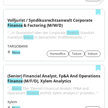
Volljurist / Syndikusrechtsanwalt Corporate 
Finance
 & Factoring (M/W/D)
"...in Düsseldorf oder der Corporate 
Finance
-Standort 
Frankfurt/
Mainz
 in BetrachtIhr ProfilRelevante..."
TARGOBANK
Mainz
Homeoffice
Teilzeit
Vollzeit
(Senior) Financial Analyst, Fp&A And Operations 
Finance
 (M/F/D), Xylem Analytics
"...
Mainz
.The "(Senior) Financial Analyst, FP&A and 
Operations 
Finance
 (m/f/d), Xylem Analytics" provides..."
Xylem