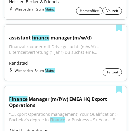
Heissen Becker & Friends
Wiesbaden, Raum
Mainz
Homeoffice
Vollzeit
assistant 
finance
 manager (m/w/d)
Finanzallrounder mit Drive gesucht! (m/w/d) – 
Elternzeitvertretung (1 Jahr) Du suchst eine...
Randstad
Wiesbaden, Raum
Mainz
Teilzeit
Finance
 Manager (m/f/w) EMEA HQ Export 
Operations
"...Export Operations management) Your Qualification: - 
Bachelor’s degree in 
Finance
 or Business - 5+ Years..."
Abbott Laboratories