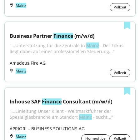
Mainz
Vollzeit
Business Partner 
Finance
 (m/w/d)
"...Unterstützung für die Zentrale in 
Mainz
 . Der Fokus 
liegt dabei auf einer professionellen Steuerung..."
Amadeus Fire AG
Mainz
Vollzeit
Inhouse SAP 
Finance
 Consultant (m/w/d)
"...Einleitung Unser Klient - Weltmarktführer der 
Spezialglasbranche am Standort 
Mainz
 - sucht..."
APRIORI – BUSINESS SOLUTIONS AG
Mainz
Homeoffice
Vollzeit