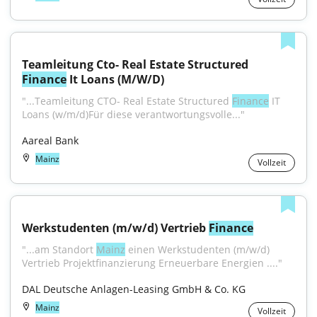
Teamleitung Cto- Real Estate Structured 
Finance
 It Loans (M/W/D)
"...Teamleitung CTO- Real Estate Structured 
Finance
 IT 
Loans (w/m/d)Für diese verantwortungsvolle..."
Aareal Bank
Mainz
Vollzeit
Werkstudenten (m/w/d) Vertrieb 
Finance
"...am Standort 
Mainz
 einen Werkstudenten (m/w/d) 
Vertrieb Projektfinanzierung Erneuerbare Energien ...."
DAL Deutsche Anlagen-Leasing GmbH & Co. KG
Mainz
Vollzeit