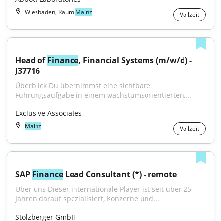
Wiesbaden, Raum
Mainz
Vollzeit
Head of 
Finance
, Financial Systems (m/w/d) - 
J37716
Überblick Du übernimmst eine sichtbare 
Führungsaufgabe in einem wachstumsorientierten,...
Exclusive Associates
Mainz
Vollzeit
SAP 
Finance
 Lead Consultant (*) - remote
Über uns Dieser internationale Player ist seit über 25 
Jahren darauf spezialisiert, Konzerne und...
Stolzberger GmbH