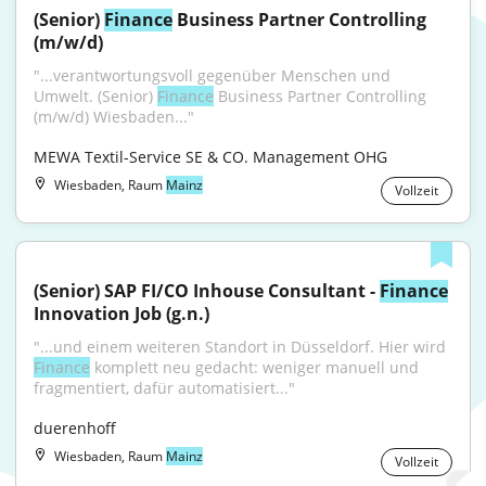
(Senior) 
Finance
 Business Partner Controlling 
(m/w/d)
"...verantwortungsvoll gegenüber Menschen und 
Umwelt. (Senior) 
Finance
 Business Partner Controlling 
(m/w/d) Wiesbaden..."
MEWA Textil-Service SE & CO. Management OHG
Wiesbaden, Raum
Mainz
Vollzeit
(Senior) SAP FI/CO Inhouse Consultant - 
Finance
Innovation Job (g.n.)
"...und einem weiteren Standort in Düsseldorf. Hier wird 
Finance
 komplett neu gedacht: weniger manuell und 
fragmentiert, dafür automatisiert..."
duerenhoff
Wiesbaden, Raum
Mainz
Vollzeit