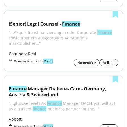
(Senior) Legal Counsel - 
Finance
"...Akquisitionsfinanzierungen oder Corporate 
Finance
sowie über ein ausgeprägtes Verständnis 
marktüblicher..."
Commerz Real
Wiesbaden, Raum
Mainz
Homeoffice
Vollzeit
Finance
 Manager Diabetes Care - Germany, 
Austria & Switzerland
"...glucose levels.As 
Finance
 Manager DACH, you will act 
as a trusted 
finance
 business partner for the..."
Abbott
Wiesbaden, Raum
Mainz