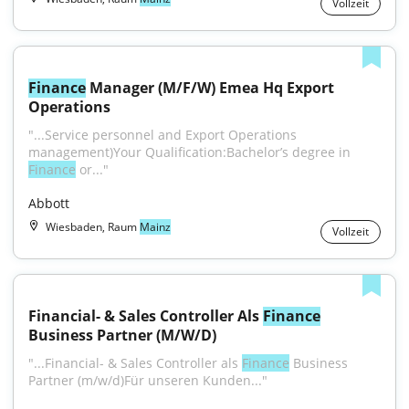
Vollzeit
Finance
 Manager (M/F/W) Emea Hq Export 
Operations
"...Service personnel and Export Operations 
management)Your Qualification:Bachelor’s degree in 
Finance
 or..."
Abbott
Wiesbaden, Raum
Mainz
Vollzeit
Financial- & Sales Controller Als 
Finance
Business Partner (M/W/D)
"...Financial- & Sales Controller als 
Finance
 Business 
Partner (m/w/d)Für unseren Kunden..."