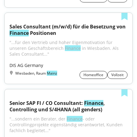
Sales Consultant (m/w/d) für die Besetzung von 
Finance
 Positionen
"...für den Vertrieb und hoher Eigenmotivation für 
unseren Geschäftsbereich 
Finance
 in Wiesbaden. Als 
Sales Consultant..."
DIS AG Germany
Wiesbaden, Raum
Mainz
Homeoffice
Vollzeit
Senior SAP FI / CO Consultant: 
Finance
, 
Controlling und S/4HANA (all genders)
"...sondern ein Berater, der 
Finance
- oder 
Controllingprojekte eigenständig verantwortet, Kunden 
fachlich begleitet..."