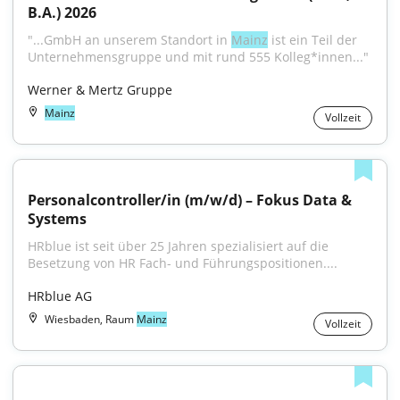
B.A.) 2026
"...GmbH an unserem Standort in 
Mainz
 ist ein Teil der 
Unternehmensgruppe und mit rund 555 Kolleg*innen..."
Werner & Mertz Gruppe
Mainz
Vollzeit
Personalcontroller/in (m/w/d) – Fokus Data & 
Systems
HRblue ist seit über 25 Jahren spezialisiert auf die 
Besetzung von HR Fach- und Führungspositionen....
HRblue AG
Wiesbaden, Raum
Mainz
Vollzeit