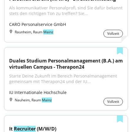
Als kommunikativer Personalprofi, sind Sie dafür bekannt 
stets den richtigen Ton zu treffen? Sie...
CARO Personalservice GmbH
Raunheim, Raum
Mainz
Vollzeit
Duales Studium Personalmanagement (B.A.) am 
virtuellen Campus - Therapon24
Starte Deine Zukunft im Bereich Personalmanagement 
gemeinsam mit Therapon24 und der IU...
IU Internationale Hochschule
Nauheim, Raum
Mainz
Vollzeit
It 
Recruiter
 (M/W/D)