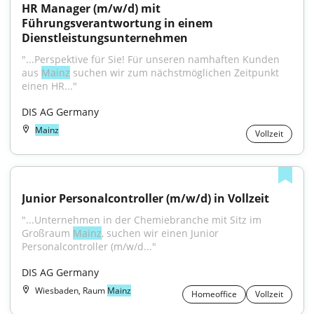
HR Manager (m/w/d) mit 
Führungsverantwortung in einem 
Dienstleistungsunternehmen
"...Perspektive für Sie! Für unseren namhaften Kunden 
aus 
Mainz
 suchen wir zum nächstmöglichen Zeitpunkt 
einen HR..."
DIS AG Germany
Mainz
Vollzeit
Junior Personalcontroller (m/w/d) in Vollzeit
"...Unternehmen in der Chemiebranche mit Sitz im 
Großraum 
Mainz
, suchen wir einen Junior 
Personalcontroller (m/w/d..."
DIS AG Germany
Wiesbaden, Raum
Mainz
Homeoffice
Vollzeit