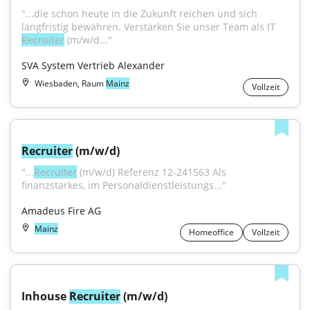
"...die schon heute in die Zukunft reichen und sich 
langfristig bewähren. Verstärken Sie unser Team als IT 
Recruiter
 (m/w/d..."
SVA System Vertrieb Alexander
Wiesbaden, Raum
Mainz
Vollzeit
Recruiter
 (m/w/d)
"...
Recruiter
 (m/w/d) Referenz 12-241563 Als 
finanzstarkes, im Personaldienstleistungs..."
Amadeus Fire AG
Mainz
Homeoffice
Vollzeit
Inhouse 
Recruiter
 (m/w/d)