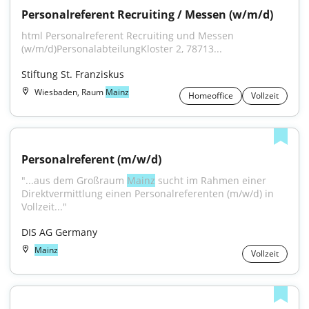
Personalreferent Recruiting / Messen (w/m/d)
html Personalreferent Recruiting und Messen 
(w/m/d)PersonalabteilungKloster 2, 78713...
Stiftung St. Franziskus
Wiesbaden, Raum
Mainz
Homeoffice
Vollzeit
Personalreferent (m/w/d)
"...aus dem Großraum 
Mainz
 sucht im Rahmen einer 
Direktvermittlung einen Personalreferenten (m/w/d) in 
Vollzeit..."
DIS AG Germany
Mainz
Vollzeit