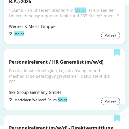
B.A.) 2026
"...GmbH an unserem Standort in 
Mainz
 ist ein Teil der 
Unternehmensgruppe und mit rund 555 Kolleg*innen..."
Werner & Mertz Gruppe
Mainz
Vollzeit
Personalreferent / HR Generalist (m/w/d)
Produktionstechnologien, Logistiklösungen und 
mechanische Befestigungssysteme – dafür steht die 
SFS...
SFS Group Germany GmbH
Mörfelden-Walldorf, Raum
Mainz
Vollzeit
Personalreferent (m/w/d) - Direktvermittlung