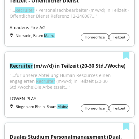
Teilzeit - Öffentlicher Dienst
"...
Recruiter
 / Personalsachbearbeiter (m/w/d) in Teilzeit - 
Öffentlicher Dienst Referenz 12-246067..."
Amadeus Fire AG
Nierstein, Raum
Mainz
Homeoffice
Teilzeit
Recruiter
 (m/w/d) in Teilzeit (20-30 Std./Woche)
"...für unsere Abteilung Human Resources einen 
engagierten 
Recruiter
 (m/w/d) in Teilzeit (20-30 
Std./Woche)Die Arbeitszeit..."
LÖWEN PLAY
Bingen am Rhein, Raum
Mainz
Homeoffice
Teilzeit
Duales Studium Personalmanagement (Dual, 