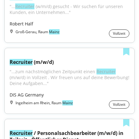
"...
Recruiter
 (w/m/d) gesucht - Wir suchen für unseren 
Kunden, ein Unternehmen..."
Robert Half
Groß-Gerau, Raum
Mainz
Vollzeit
Recruiter
 (m/w/d)
"...zum nächstmöglichen Zeitpunkt einen 
Recruiter
(m/w/d) in Vollzeit . Wir freuen uns auf deine Bewerbung! 
Deine Aufgaben..."
DIS AG Germany
Ingelheim am Rhein, Raum
Mainz
Vollzeit
Recruiter
 / Personalsachbearbeiter (m/w/d) in 