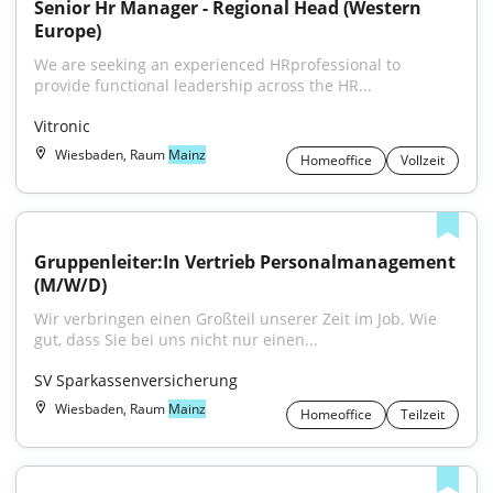
Senior Hr Manager - Regional Head (Western 
Europe)
We are seeking an experienced HRprofessional to 
provide functional leadership across the HR...
Vitronic
Wiesbaden, Raum
Mainz
Homeoffice
Vollzeit
Gruppenleiter:In Vertrieb Personalmanagement 
(M/W/D)
Wir verbringen einen Großteil unserer Zeit im Job. Wie 
gut, dass Sie bei uns nicht nur einen...
SV Sparkassenversicherung
Wiesbaden, Raum
Mainz
Homeoffice
Teilzeit