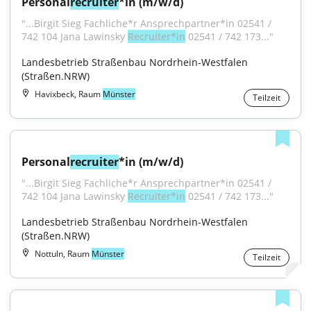
Personal
recruiter
*in (m/w/d)
"...Birgit Sieg Fachliche*r Ansprechpartner*in 02541 / 
742 104 Jana Lawinsky 
Recruiter*in
 02541 / 742 173..."
Landesbetrieb Straßenbau Nordrhein-Westfalen 
(Straßen.NRW)
Havixbeck, Raum
Münster
Teilzeit
Personal
recruiter
*in (m/w/d)
"...Birgit Sieg Fachliche*r Ansprechpartner*in 02541 / 
742 104 Jana Lawinsky 
Recruiter*in
 02541 / 742 173..."
Landesbetrieb Straßenbau Nordrhein-Westfalen 
(Straßen.NRW)
Nottuln, Raum
Münster
Teilzeit