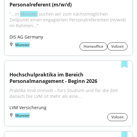
Personalreferent (m/w/d)
"...in 
Münster
 suchen wir zum nächstmöglichen 
Zeitpunkt einen engagierten Personalreferenten (m/w/d) 
im Rahmen..."
DIS AG Germany
Münster
Homeoffice
Vollzeit
Hochschulpraktika im Bereich 
Personalmanagement - Beginn 2026
Praktika sind sinnvoll – fürs Studium und für die Zeit 
danach Die LVM ist mehr als eine...
LVM Versicherung
Münster
Vollzeit