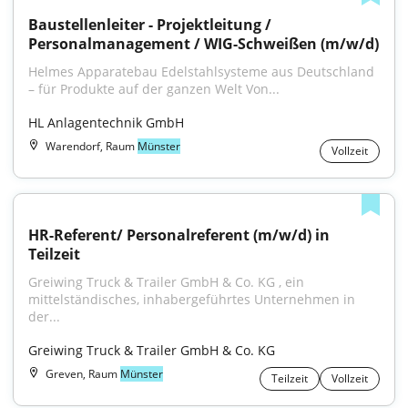
Baustellenleiter - Projektleitung / 
Personalmanagement / WIG-Schweißen (m/w/d)
Helmes Apparatebau Edelstahlsysteme aus Deutschland 
– für Produkte auf der ganzen Welt Von...
HL Anlagentechnik GmbH
Warendorf, Raum
Münster
Vollzeit
HR-Referent/ Personalreferent (m/w/d) in 
Teilzeit
Greiwing Truck & Trailer GmbH & Co. KG , ein 
mittelständisches, inhabergeführtes Unternehmen in 
der...
Greiwing Truck & Trailer GmbH & Co. KG
Greven, Raum
Münster
Teilzeit
Vollzeit