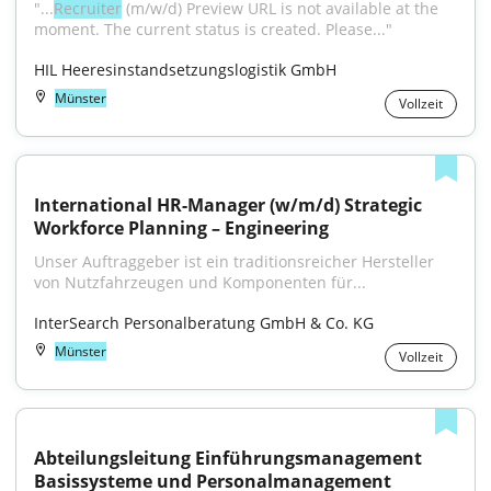
"...
Recruiter
 (m/w/d) Preview URL is not available at the 
moment. The current status is created. Please..."
HIL Heeresinstandsetzungslogistik GmbH
Münster
Vollzeit
International HR-Manager (w/m/d) Strategic 
Workforce Planning – Engineering
Unser Auftraggeber ist ein traditionsreicher Hersteller 
von Nutzfahrzeugen und Komponenten für...
InterSearch Personalberatung GmbH & Co. KG
Münster
Vollzeit
Abteilungsleitung Einführungsmanagement 
Basissysteme und Personalmanagement 