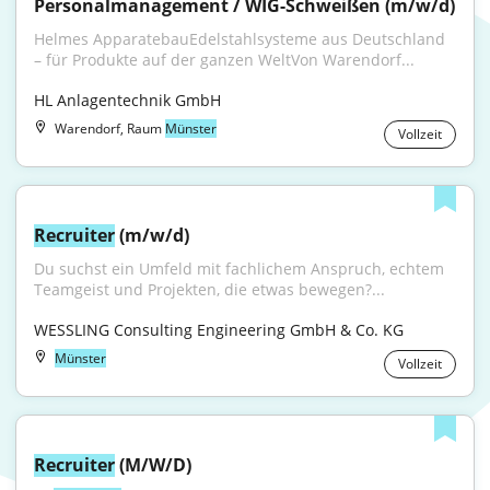
Personalmanagement / WIG-Schweißen (m/w/d)
Helmes ApparatebauEdelstahlsysteme aus Deutschland 
– für Produkte auf der ganzen WeltVon Warendorf...
HL Anlagentechnik GmbH
Warendorf, Raum
Münster
Vollzeit
Recruiter
 (m/w/d)
Du suchst ein Umfeld mit fachlichem Anspruch, echtem 
Teamgeist und Projekten, die etwas bewegen?...
WESSLING Consulting Engineering GmbH & Co. KG
Münster
Vollzeit
Recruiter
 (M/W/D)