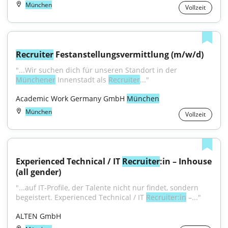
München
Vollzeit
Recruiter
 Festanstellungsvermittlung (m/w/d)
"...Wir suchen dich für unseren Standort in der 
Münchener
 Innenstadt als 
Recruiter
..."
Academic Work Germany GmbH 
München
München
Vollzeit
Experienced Technical / IT 
Recruiter
:in – Inhouse 
(all gender)
"...auf IT-Profile, der Talente nicht nur findet, sondern 
begeistert. Experienced Technical / IT 
Recruiter:in
 –..."
ALTEN GmbH