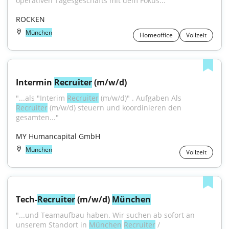
operativen Tagesgeschäfts mit dem Fokus..."
ROCKEN
München
Homeoffice
Vollzeit
Intermin 
Recruiter
 (m/w/d)
"...als "Interim 
Recruiter
 (m/w/d)" . Aufgaben Als 
Recruiter
 (m/w/d) steuern und koordinieren den 
gesamten..."
MY Humancapital GmbH
München
Vollzeit
Tech-
Recruiter
 (m/w/d) 
München
"...und Teamaufbau haben. Wir suchen ab sofort an 
unserem Standort in 
München
Recruiter
 / 