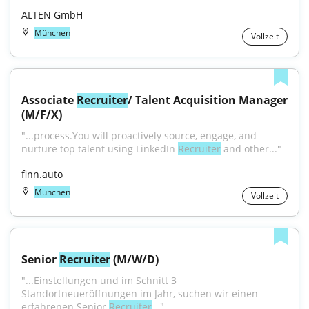
ALTEN GmbH
München
Vollzeit
Associate 
Recruiter
/ Talent Acquisition Manager 
(M/F/X)
"...process.You will proactively source, engage, and 
nurture top talent using LinkedIn 
Recruiter
 and other..."
finn.auto
München
Vollzeit
Senior 
Recruiter
 (M/W/D)
"...Einstellungen und im Schnitt 3 
Standortneueröffnungen im Jahr, suchen wir einen 
erfahrenen Senior 
Recruiter
..."