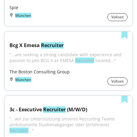
Spie
München
Vollzeit
Bcg X Emesa 
Recruiter
"...are seeking a strong candidate with experience and 
passion to join BCG X as EMESA 
Recruiter
 located..."
The Boston Consulting Group
München
Vollzeit
3c - Executive 
Recruiter
 (M/W/D)
"...wir zur Unterstützung unseres Recruiting Teams 
ambitionierte Studienabgänger oder (erfahrene) 
Recruiter
..."