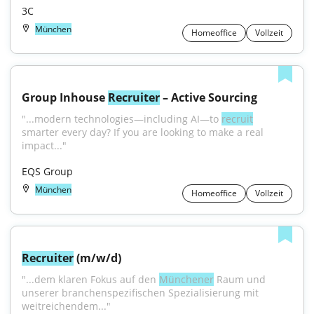
3C
München
Homeoffice
Vollzeit
Group Inhouse 
Recruiter
 – Active Sourcing
"...modern technologies—including AI—to 
recruit
smarter every day? If you are looking to make a real 
impact..."
EQS Group
München
Homeoffice
Vollzeit
Recruiter
 (m/w/d)
"...dem klaren Fokus auf den 
Münchener
 Raum und 
unserer branchenspezifischen Spezialisierung mit 
weitreichendem..."