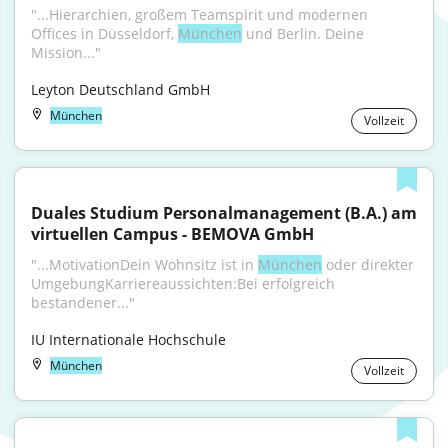
"...Hierarchien, großem Teamspirit und modernen 
Offices in Düsseldorf, 
München
 und Berlin. Deine 
Mission..."
Leyton Deutschland GmbH
München
Vollzeit
Duales Studium Personalmanagement (B.A.) am 
virtuellen Campus - BEMOVA GmbH
"...MotivationDein Wohnsitz ist in 
München
 oder direkter 
UmgebungKarriereaussichten:Bei erfolgreich 
bestandener..."
IU Internationale Hochschule
München
Vollzeit