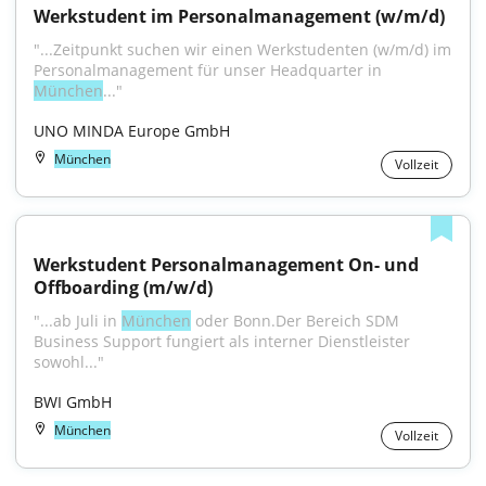
Werkstudent im Personalmanagement (w/m/d)
"...Zeitpunkt suchen wir einen Werkstudenten (w/m/d) im 
Personalmanagement für unser Headquarter in 
München
..."
UNO MINDA Europe GmbH
München
Vollzeit
Werkstudent Personalmanagement On- und 
Offboarding (m/w/d)
"...ab Juli in 
München
 oder Bonn.Der Bereich SDM 
Business Support fungiert als interner Dienstleister 
sowohl..."
BWI GmbH
München
Vollzeit