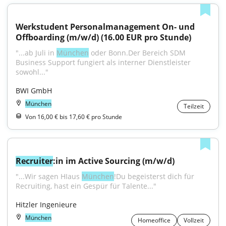
Werkstudent Personalmanagement On- und 
Offboarding (m/w/d) (16.00 EUR pro Stunde)
"...ab Juli in 
München
 oder Bonn.Der Bereich SDM 
Business Support fungiert als interner Dienstleister 
sowohl..."
BWI GmbH
München
Teilzeit
Von 16,00 € bis 17,60 € pro Stunde
Recruiter
:in im Active Sourcing (m/w/d)
"...Wir sagen HIaus 
München
!Du begeisterst dich für 
Recruiting, hast ein Gespür für Talente..."
Hitzler Ingenieure
München
Homeoffice
Vollzeit