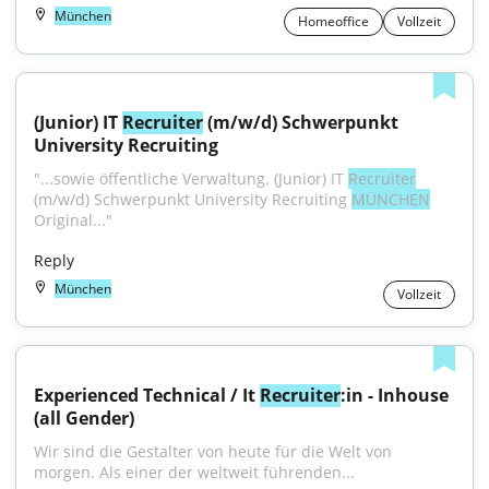
München
Homeoffice
Vollzeit
(Junior) IT 
Recruiter
 (m/w/d) Schwerpunkt 
University Recruiting
"...sowie öffentliche Verwaltung. (Junior) IT 
Recruiter
(m/w/d) Schwerpunkt University Recruiting 
MÜNCHEN
Original..."
Reply
München
Vollzeit
Experienced Technical / It 
Recruiter
:in - Inhouse 
(all Gender)
Wir sind die Gestalter von heute für die Welt von 
morgen. Als einer der weltweit führenden...