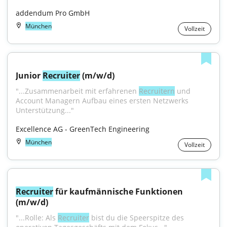
addendum Pro GmbH
München
Vollzeit
Junior 
Recruiter
 (m/w/d)
"...Zusammenarbeit mit erfahrenen 
Recruitern
 und 
Account Managern Aufbau eines ersten Netzwerks 
Unterstützung..."
Excellence AG - GreenTech Engineering
München
Vollzeit
Recruiter
 für kaufmännische Funktionen 
(m/w/d)
"...Rolle: Als 
Recruiter
 bist du die Speerspitze des 