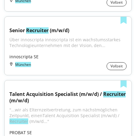
München
Vollzeit
Senior 
Recruiter
 (m/w/d)
Über innoscripta innoscripta ist ein wachstumsstarkes 
Technologieunternehmen mit der Vision, den...
innoscripta SE
München
Vollzeit
Talent Acquisition Specialist (m/w/d) / 
Recruiter
(m/w/d)
"...wir als Elternzeitvertretung, zum nächstmöglichen 
Zeitpunkt, einenTalent Acquisition Specialist (m/w/d) / 
Recruiter
 (m/w/d..."
PROBAT SE