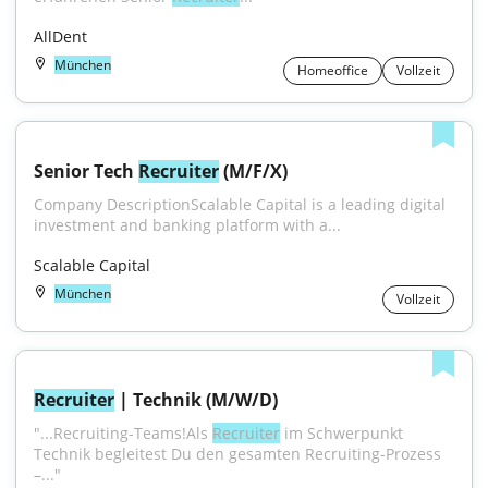
AllDent
München
Homeoffice
Vollzeit
Senior Tech 
Recruiter
 (M/F/X)
Company DescriptionScalable Capital is a leading digital 
investment and banking platform with a...
Scalable Capital
München
Vollzeit
Recruiter
 | Technik (M/W/D)
"...Recruiting-Teams!Als 
Recruiter
 im Schwerpunkt 
Technik begleitest Du den gesamten Recruiting-Prozess 
–..."