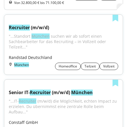
Von 32.800,00 € bis 71.100,00 €
Recruiter
 (m/w/d)
"...Standort 
München
 suchen wir ab sofort einen 
Sachbearbeiter für das Recruiting – in Vollzeit oder 
Teilzeit..."
Randstad Deutschland
München
Homeoffice
Teilzeit
Vollzeit
Senior IT-
Recruiter
 (m/w/d) 
München
"...IT-
Recruiter
 (m/w/d) die Möglichkeit, echten Impact zu 
erzielen. Du übernimmst eine zentrale Rolle beim 
Aufbau..."
Constaff GmbH