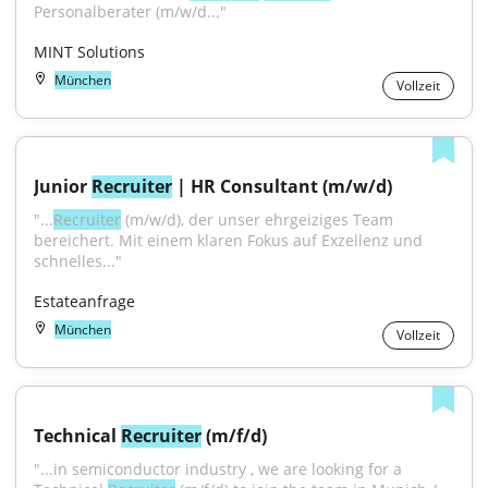
Personalberater (m/w/d..."
MINT Solutions
München
Vollzeit
Junior 
Recruiter
 | HR Consultant (m/w/d)
"...
Recruiter
 (m/w/d), der unser ehrgeiziges Team 
bereichert. Mit einem klaren Fokus auf Exzellenz und 
schnelles..."
Estateanfrage
München
Vollzeit
Technical 
Recruiter
 (m/f/d)
"...in semiconductor industry , we are looking for a 