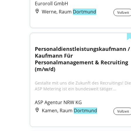
Euroroll GmbH
Werne, Raum
Dortmund
Vollzeit
Personaldienstleistungskaufmann / 
Kaufmann Für 
Personalmanagement & Recruiting 
(m/w/d)
Gestalte mit uns die Zukunft des Recruitings! Die 
ASP Metering ist ein bundesweit tätiger...
ASP Agentur NRW KG
Kamen, Raum
Dortmund
Vollzeit