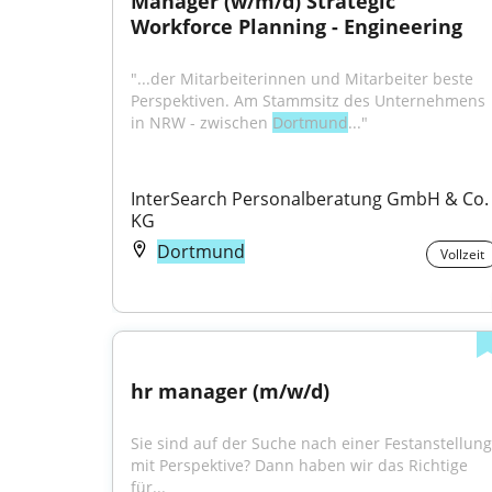
Manager (w/m/d) Strategic 
Workforce Planning - Engineering
"...der Mitarbeiterinnen und Mitarbeiter beste 
Perspektiven. Am Stammsitz des Unternehmens 
in NRW - zwischen 
Dortmund
..."
InterSearch Personalberatung GmbH & Co. 
KG
Dortmund
Vollzeit
hr manager (m/w/d)
Sie sind auf der Suche nach einer Festanstellung 
mit Perspektive? Dann haben wir das Richtige 
für...