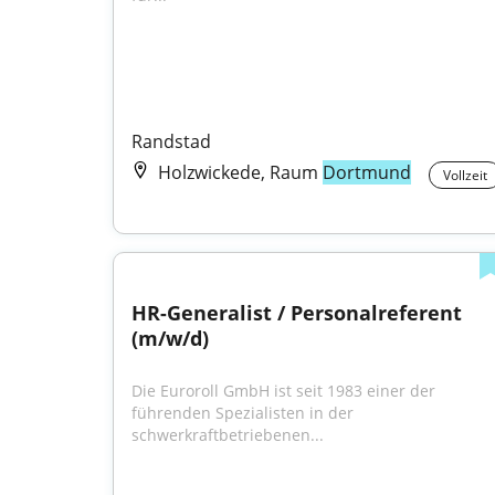
Randstad
Holzwickede, Raum
Dortmund
Vollzeit
HR-Generalist / Personalreferent 
(m/w/d)
Die Euroroll GmbH ist seit 1983 einer der 
führenden Spezialisten in der 
schwerkraftbetriebenen...