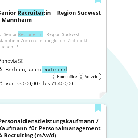
Senior 
Recruiter
:in | Region Südwest 
- Mannheim
...Senior 
Recruiter:in
 - Region Südwest 
MannheimZum nächstmöglichen Zeitpunkt 
suchen..."
Vonovia SE
Bochum, Raum
Dortmund
Homeoffice
Vollzeit
Von 33.000,00 € bis 71.400,00 €
Personaldienstleistungskaufmann / 
Kaufmann für Personalmanagement 
& Recruiting (m/w/d)