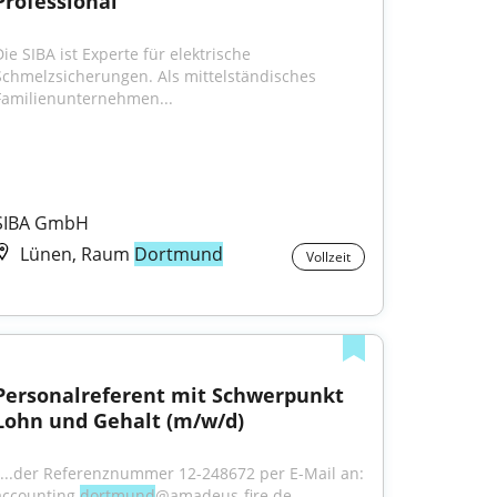
Professional
ie SIBA ist Experte für elektrische 
Schmelzsicherungen. Als mittelständisches 
Familienunternehmen...
SIBA GmbH
Lünen, Raum
Dortmund
Vollzeit
Personalreferent mit Schwerpunkt 
Lohn und Gehalt (m/w/d)
"...der Referenznummer 12-248672 per E-Mail an: 
accounting.
dortmund
@amadeus-fire.de. 