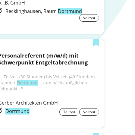
A.I.B. GmbH
Recklinghausen, Raum
Dortmund
Vollzeit
Personalreferent (m/w/d) mit 
Schwerpunkt Entgeltabrechnung
...Teilzeit (30 Stunden) bis Vollzeit (40 Stunden) | 
Standort 
Dortmund
 | zum nächstmöglichen 
eitpunkt..."
Gerber Architekten GmbH
Dortmund
Teilzeit
Vollzeit