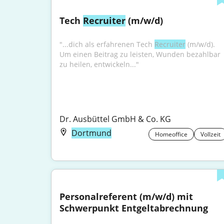
Tech 
Recruiter
 (m/w/d)
"...dich als erfahrenen Tech 
Recruiter
 (m/w/d). 
Um einen Beitrag zu leisten, Wunden bezahlbar 
zu heilen, entwickeln..."
Dr. Ausbüttel GmbH & Co. KG
Dortmund
Homeoffice
Vollzeit
Personalreferent (m/w/d) mit 
Schwerpunkt Entgeltabrechnung