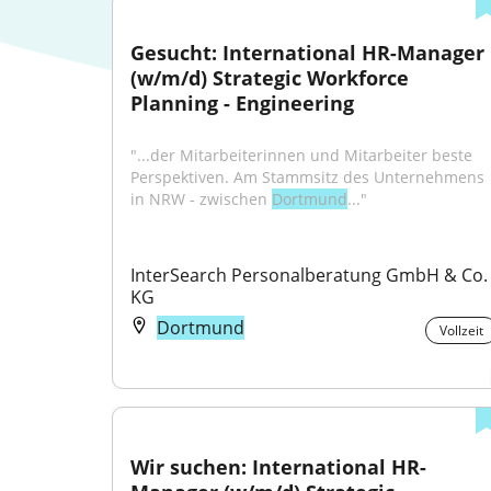
Gesucht: International HR-Manager 
(w/m/d) Strategic Workforce 
Planning - Engineering
"...der Mitarbeiterinnen und Mitarbeiter beste 
Perspektiven. Am Stammsitz des Unternehmens 
in NRW - zwischen 
Dortmund
..."
InterSearch Personalberatung GmbH & Co. 
KG
Dortmund
Vollzeit
Wir suchen: International HR-