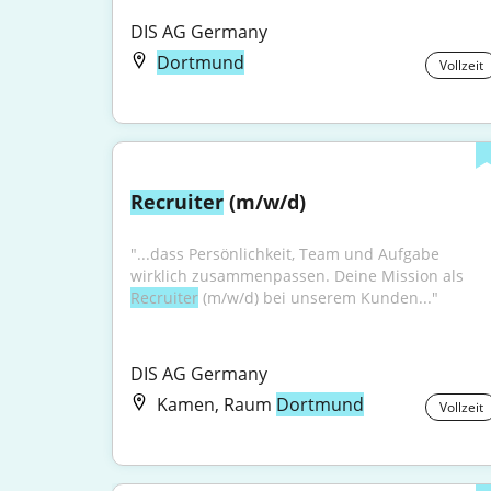
DIS AG Germany
Dortmund
Vollzeit
Recruiter
 (m/w/d)
"...dass Persönlichkeit, Team und Aufgabe 
wirklich zusammenpassen. Deine Mission als 
Recruiter
 (m/w/d) bei unserem Kunden..."
DIS AG Germany
Kamen, Raum
Dortmund
Vollzeit