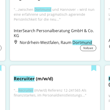
 
"...zwischen 
Dortmund
 und Hannover – wird nun 
eine erfahrene und pragmatisch agierende 
Persönlichkeit für die neu..."
InterSearch Personalberatung GmbH & Co. 
KG
Nordrhein-Westfalen, Raum
Dortmund
Vollzeit
Recruiter
 (m/w/d)
"...
Recruiter
 (m/w/d) Referenz 12-241565 Als 
finanzstarkes, im Personaldienstleistungs..."