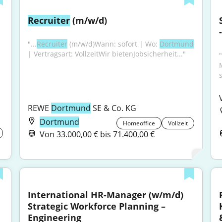
Recruiter
 (m/w/d)
"...
Recruiter
 (m/w/d)Wann: sofort | Wo: 
Dortmund
| Vertragsart: VollzeitWir bietenJobsicherheit..."
"
REWE 
Dortmund
 SE & Co. KG
Dortmund
Homeoffice
Vollzeit
Von 33.000,00 € bis 71.400,00 €
International HR-Manager (w/m/d) 
Strategic Workforce Planning – 
Engineering