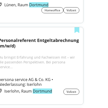
Lünen, Raum
Dortmund
Homeoffice
Vollzeit
Personalreferent Entgeltabrechnung 
(m/w/d)
Du bringst Erfahrung und Fachwissen mit – wir 
die passenden Perspektiven. Bei persona 
ervice...
persona service AG & Co. KG • 
Niederlassung: Iserlohn
Iserlohn, Raum
Dortmund
Vollzeit