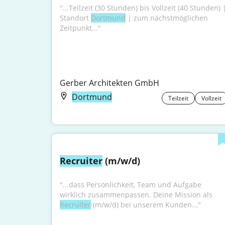
"...Teilzeit (30 Stunden) bis Vollzeit (40 Stunden) |
Standort 
Dortmund
 | zum nächstmöglichen 
Zeitpunkt..."
Gerber Architekten GmbH
Dortmund
Teilzeit
Vollzeit
Recruiter
 (m/w/d)
"...dass Persönlichkeit, Team und Aufgabe 
wirklich zusammenpassen. Deine Mission als 
Recruiter
 (m/w/d) bei unserem Kunden..."