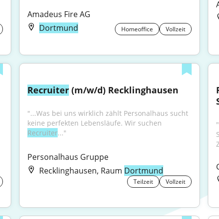
Amadeus Fire AG
Dortmund
Homeoffice
Vollzeit
Recruiter
 (m/w/d) Recklinghausen
"...Was bei uns wirklich zählt Personalhaus sucht 
keine perfekten Lebensläufe. Wir suchen 
"
Recruiter
..."
Z
Personalhaus Gruppe
Recklinghausen, Raum
Dortmund
Teilzeit
Vollzeit