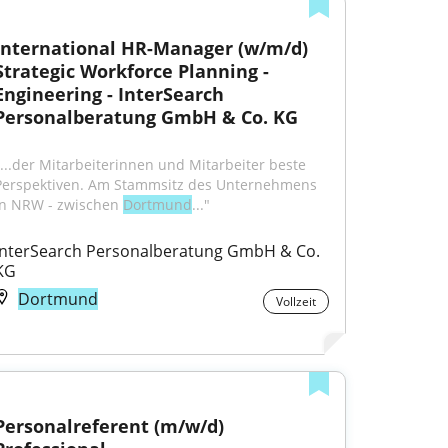
International HR-Manager (w/m/d) 
Strategic Workforce Planning - 
Engineering - InterSearch 
Personalberatung GmbH & Co. KG
"...der Mitarbeiterinnen und Mitarbeiter beste 
Perspektiven. Am Stammsitz des Unternehmens 
in NRW - zwischen 
Dortmund
..."
InterSearch Personalberatung GmbH & Co. 
KG
Dortmund
Vollzeit
Personalreferent (m/w/d) 