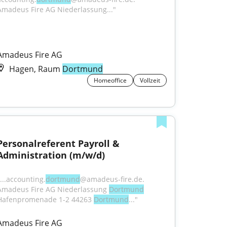
Amadeus Fire AG Niederlassung..."
Amadeus Fire AG
Hagen, Raum
Dortmund
Homeoffice
Vollzeit
Personalreferent Payroll & 
Administration (m/w/d)
"...accounting.
dortmund
@amadeus-fire.de. 
Amadeus Fire AG Niederlassung 
Dortmund
Hafenpromenade 1-2 44263 
Dortmund
..."
Amadeus Fire AG