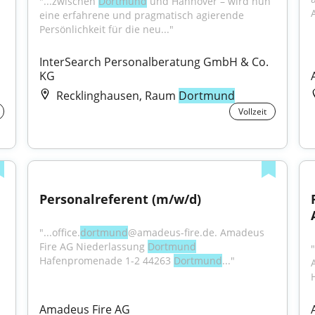
"...zwischen 
Dortmund
 und Hannover – wird nun 
eine erfahrene und pragmatisch agierende 
Persönlichkeit für die neu..."
InterSearch Personalberatung GmbH & Co. 
KG
Recklinghausen, Raum
Dortmund
Vollzeit
Personalreferent (m/w/d)
"...office.
dortmund
@amadeus-fire.de. Amadeus 
Fire AG Niederlassung 
Dortmund
Hafenpromenade 1-2 44263 
Dortmund
..."
Amadeus Fire AG