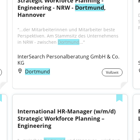
Strategic Workforce Planning - 
Engineering - NRW - 
Dortmund
, 
Hannover
D
"...der Mitarbeiterinnen und Mitarbeiter beste 
Perspektiven. Am Stammsitz des Unternehmens 
in NRW - zwischen 
Dortmund
..."
InterSearch Personalberatung GmbH & Co. 
KG
Dortmund
Vollzeit
International HR-Manager (w/m/d) 
Strategic Workforce Planning – 
Engineering