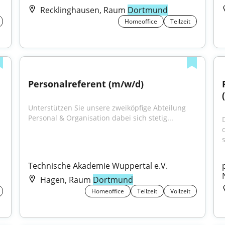
Recklinghausen, Raum
Dortmund
Homeoffice
Teilzeit
Personalreferent (m/w/d)
Unterstützen Sie unsere zweiköpfige Abteilung 
Personal & Organisation dabei sich stetig...
s
Technische Akademie Wuppertal e.V.
Hagen, Raum
Dortmund
Homeoffice
Teilzeit
Vollzeit