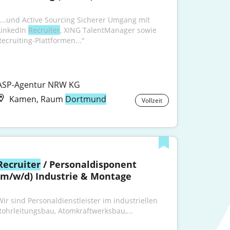
"...und Active Sourcing Sicherer Umgang mit 
LinkedIn 
Recruiter
, XING TalentManager sowie 
Recruiting-Plattformen..."
ASP-Agentur NRW KG
Kamen, Raum
Dortmund
Vollzeit
Recruiter
 / Personaldisponent 
(m/w/d) Industrie & Montage
Wir sind Personaldienstleister im industriellen 
Rohrleitungsbau, Atomkraftwerksbau,...