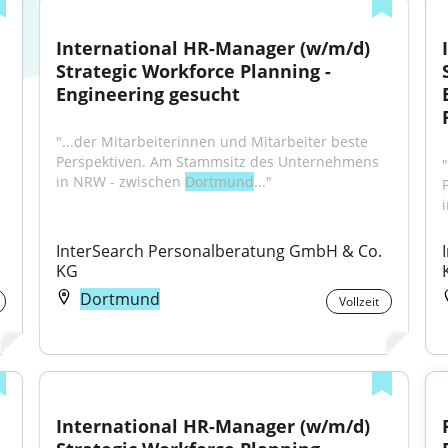
International HR-Manager (w/m/d) 
Strategic Workforce Planning - 
Engineering gesucht
"...der Mitarbeiterinnen und Mitarbeiter beste 
Perspektiven. Am Stammsitz des Unternehmens 
in NRW - zwischen 
Dortmund
..."
InterSearch Personalberatung GmbH & Co. 
KG
Dortmund
Vollzeit
International HR-Manager (w/m/d) 