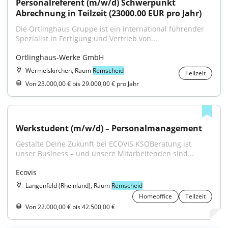
Personalreferent (m/w/d) Schwerpunkt 
Abrechnung in Teilzeit (23000.00 EUR pro Jahr)
Die Ortlinghaus Gruppe ist ein international führender 
Spezialist in Fertigung und Vertrieb von...
Ortlinghaus-Werke GmbH
Wermelskirchen, Raum
Remscheid
Teilzeit
Von 23.000,00 € bis 29.000,00 € pro Jahr
Werkstudent (m/w/d) – Personalmanagement
Gestalte Deine Zukunft bei ECOVIS KSOBeratung ist 
unser Business – und unsere Mitarbeitenden sind...
Ecovis
Langenfeld (Rheinland), Raum
Remscheid
Homeoffice
Teilzeit
Von 22.000,00 € bis 42.500,00 €