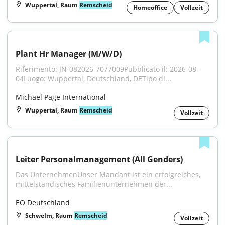
Wuppertal, Raum
Remscheid
Homeoffice
Vollzeit
Plant Hr Manager (M/W/D)
Riferimento: JN-082026-7077009Pubblicato il: 2026-08-
04Luogo: Wuppertal, Deutschland, DETipo di...
Michael Page International
Wuppertal, Raum
Remscheid
Vollzeit
Leiter Personalmanagement (All Genders)
Das UnternehmenUnser Mandant ist ein erfolgreiches, 
mittelständisches Familienunternehmen der...
EO Deutschland
Schwelm, Raum
Remscheid
Vollzeit