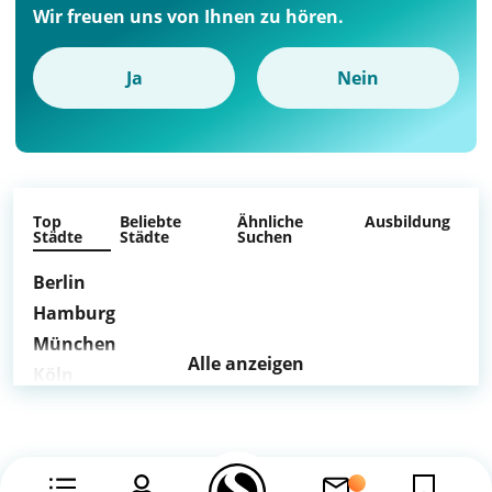
Wir freuen uns von Ihnen zu hören.
Ja
Nein
Top
Beliebte
Ähnliche
Ausbildung
Städte
Städte
Suchen
Berlin
Hamburg
München
Alle anzeigen
Köln
Frankfurt am Main
Stuttgart
Düsseldorf