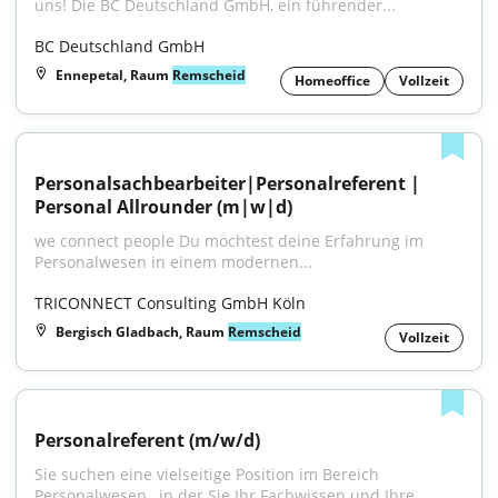
uns! Die BC Deutschland GmbH, ein führender...
BC Deutschland GmbH
Ennepetal, Raum
Remscheid
Homeoffice
Vollzeit
Personalsachbearbeiter|Personalreferent | 
Personal Allrounder (m|w|d)
we connect people Du möchtest deine Erfahrung im 
Personalwesen in einem modernen...
TRICONNECT Consulting GmbH Köln
Bergisch Gladbach, Raum
Remscheid
Vollzeit
Personalreferent (m/w/d)
Sie suchen eine vielseitige Position im Bereich 
Personalwesen , in der Sie Ihr Fachwissen und Ihre...