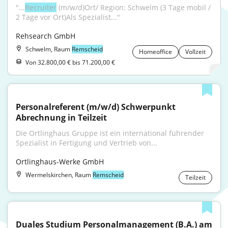
"...
Recruiter
 (m/w/d)Ort/ Region: Schwelm (3 Tage mobil / 
2 Tage vor Ort)Als Spezialist..."
Rehsearch GmbH
Schwelm, Raum
Remscheid
Homeoffice
Vollzeit
Von 32.800,00 € bis 71.200,00 €
Personalreferent (m/w/d) Schwerpunkt 
Abrechnung in Teilzeit
Die Ortlinghaus Gruppe ist ein international führender 
Spezialist in Fertigung und Vertrieb von...
Ortlinghaus-Werke GmbH
Wermelskirchen, Raum
Remscheid
Teilzeit
Duales Studium Personalmanagement (B.A.) am 