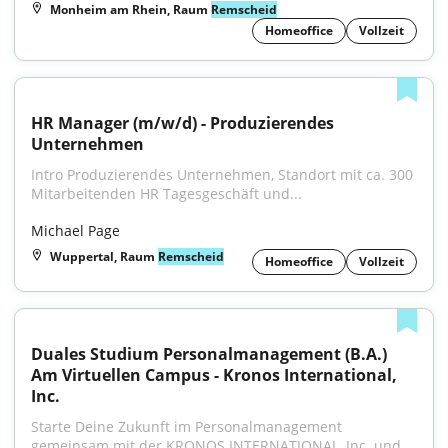
Monheim am Rhein, Raum
Remscheid
Homeoffice
Vollzeit
HR Manager (m/w/d) - Produzierendes 
Unternehmen
Intro Produzierendes Unternehmen, Standort mit ca. 300 
Mitarbeitenden HR Tagesgeschäft und...
Michael Page
Wuppertal, Raum
Remscheid
Homeoffice
Vollzeit
Duales Studium Personalmanagement (B.A.) 
Am Virtuellen Campus - Kronos International, 
Inc.
Starte Deine Zukunft im Personalmanagement 
gemeinsam mit der KRONOS INTERNATIONAL, Inc. und 