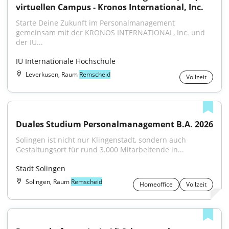
virtuellen Campus - Kronos International, Inc.
Starte Deine Zukunft im Personalmanagement 
gemeinsam mit der KRONOS INTERNATIONAL, Inc. und 
der IU...
IU Internationale Hochschule
Leverkusen, Raum
Remscheid
Vollzeit
Duales Studium Personalmanagement B.A. 2026
Solingen ist nicht nur Klingenstadt, sondern auch 
Gestaltungsort für rund 3.000 Mitarbeitende in...
Stadt Solingen
Solingen, Raum
Remscheid
Homeoffice
Vollzeit