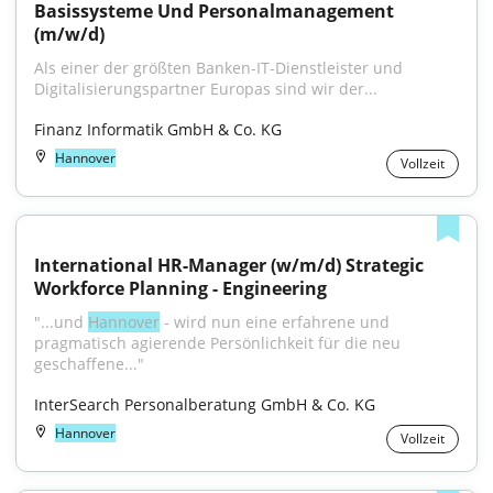
Basissysteme Und Personalmanagement 
(m/w/d)
Als einer der größten Banken-IT-Dienstleister und 
Digitalisierungspartner Europas sind wir der...
Finanz Informatik GmbH & Co. KG
Hannover
Vollzeit
International HR-Manager (w/m/d) Strategic 
Workforce Planning - Engineering
"...und 
Hannover
 - wird nun eine erfahrene und 
pragmatisch agierende Persönlichkeit für die neu 
geschaffene..."
InterSearch Personalberatung GmbH & Co. KG
Hannover
Vollzeit