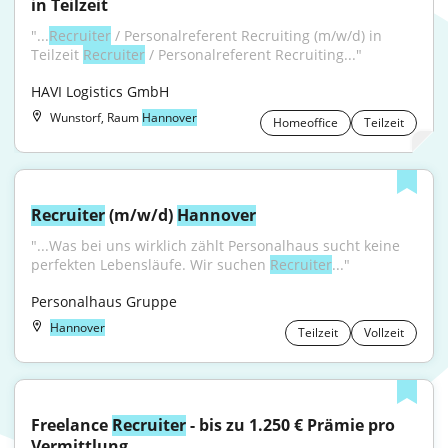
in Teilzeit
"...
Recruiter
 / Personalreferent Recruiting (m/w/d) in 
Teilzeit 
Recruiter
 / Personalreferent Recruiting..."
HAVI Logistics GmbH
Wunstorf, Raum
Hannover
Homeoffice
Teilzeit
Recruiter
 (m/w/d) 
Hannover
"...Was bei uns wirklich zählt Personalhaus sucht keine 
perfekten Lebensläufe. Wir suchen 
Recruiter
..."
Personalhaus Gruppe
Hannover
Teilzeit
Vollzeit
Freelance 
Recruiter
 - bis zu 1.250 € Prämie pro 
Vermittlung