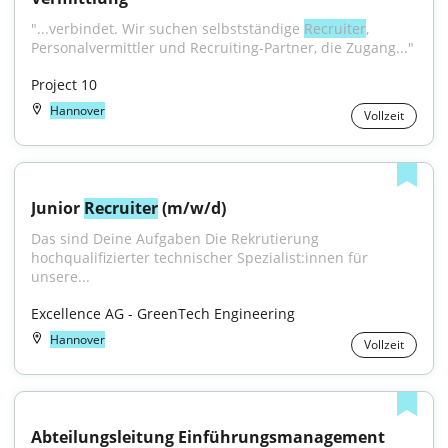
"...verbindet. Wir suchen selbstständige 
Recruiter
, 
Personalvermittler und Recruiting-Partner, die Zugang..."
Project 10
Hannover
Vollzeit
Junior 
Recruiter
 (m/w/d)
Das sind Deine Aufgaben Die Rekrutierung 
hochqualifizierter technischer Spezialist:innen für 
unsere...
Excellence AG - GreenTech Engineering
Hannover
Vollzeit
Abteilungsleitung Einführungsmanagement 