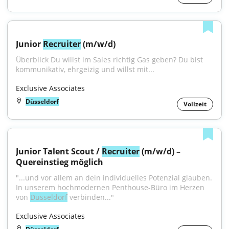
Junior 
Recruiter
 (m/w/d)
Überblick Du willst im Sales richtig Gas geben? Du bist 
kommunikativ, ehrgeizig und willst mit...
Exclusive Associates
Düsseldorf
Vollzeit
Junior Talent Scout / 
Recruiter
 (m/w/d) – 
Quereinstieg möglich
"...und vor allem an dein individuelles Potenzial glauben. 
In unserem hochmodernen Penthouse-Büro im Herzen 
von 
Düsseldorf
 verbinden..."
Exclusive Associates