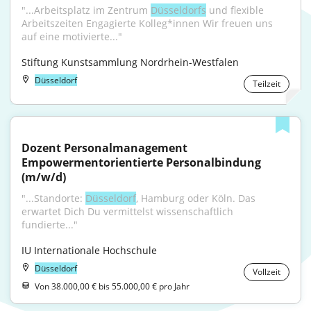
"...Arbeitsplatz im Zentrum 
Düsseldorfs
 und flexible 
Arbeitszeiten Engagierte Kolleg*innen Wir freuen uns 
auf eine motivierte..."
Stiftung Kunstsammlung Nordrhein-Westfalen
Düsseldorf
Teilzeit
Dozent Personalmanagement 
Empowermentorientierte Personalbindung 
(m/w/d)
"...Standorte: 
Düsseldorf
, Hamburg oder Köln. Das 
erwartet Dich Du vermittelst wissenschaftlich 
fundierte..."
IU Internationale Hochschule
Düsseldorf
Vollzeit
Von 38.000,00 € bis 55.000,00 € pro Jahr