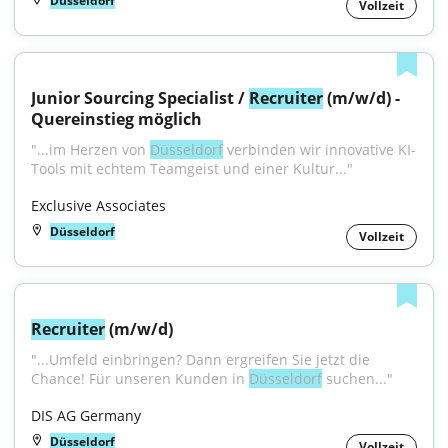
Düsseldorf
Vollzeit
Junior Sourcing Specialist / 
Recruiter
 (m/w/d) - 
Quereinstieg möglich
"...im Herzen von 
Düsseldorf
 verbinden wir innovative KI-
Tools mit echtem Teamgeist und einer Kultur..."
Exclusive Associates
Düsseldorf
Vollzeit
Recruiter
 (m/w/d)
"...Umfeld einbringen? Dann ergreifen Sie jetzt die 
Chance! Für unseren Kunden in 
Düsseldorf
 suchen..."
DIS AG Germany
Düsseldorf
Vollzeit