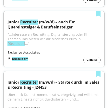
Junior 
Recruiter
 (m/w/d) – auch für 
Quereinsteiger & Berufseinsteiger
"...Interesse an Recruiting, Digitalisierung oder KI-
Themen Das bieten wir dir Modernes Büro in 
Düsseldorf
..."
Exclusive Associates
Düsseldorf
Vollzeit
Junior 
Recruiter
 (m/w/d) – Starte durch im Sales 
& Recruiting - J24453
Überblick Du bist kommunikativ, ehrgeizig und willst mit 
deinem Einsatz richtig durchstarten – und...