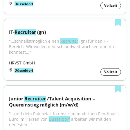
Düsseldorf
Vollzeit
IT-
Recruiter
 (gn)
"...schnellstmöglich einen 
Recruiter
 (gn) für den IT-
Bereich. Wir wollen deutschlandweit wachsen und du 
könntest..."
HRVST GmbH
Düsseldorf
Vollzeit
Junior 
Recruiter
 /Talent Acquisition – 
Quereinstieg möglich (m/w/d)
"...und dein Potenzial. In unserem modernen Penthouse-
Büro im Herzen von 
Düsseldorf
 arbeiten wir mit den 
neuesten..."