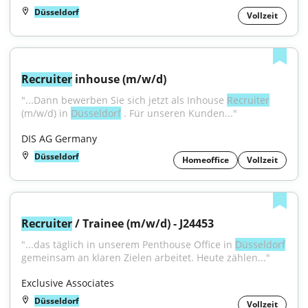
Düsseldorf
Vollzeit
Recruiter
 inhouse (m/w/d)
"...Dann bewerben Sie sich jetzt als Inhouse 
Recruiter
(m/w/d) in 
Düsseldorf
 . Für unseren Kunden..."
DIS AG Germany
Düsseldorf
Homeoffice
Vollzeit
Recruiter
 / Trainee (m/w/d) - J24453
"...das täglich in unserem Penthouse Office in 
Düsseldorf
gemeinsam an klaren Zielen arbeitet. Heute zählen..."
Exclusive Associates
Düsseldorf
Vollzeit