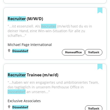
Recruiter
 (M/W/D)
"...ist essenziell. Als 
Recruiter
 (m/w/d) hast du es in 
deiner Hand, eine Win-win-Situation für alle zu 
schaffen..."
Michael Page International
Düsseldorf
Homeoffice
Vollzeit
Recruiter
 Trainee (m/w/d)
"...haben wir ein engagiertes und ambitioniertes Team, 
das tagtäglich in unserem Penthouse Office in 
Düsseldorf
 an unseren..."
Exclusive Associates
Düsseldorf
Vollzeit