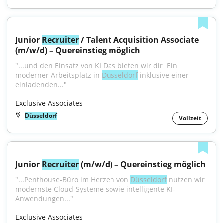
Junior 
Recruiter
 / Talent Acquisition Associate 
(m/w/d) – Quereinstieg möglich
"...und den Einsatz von KI Das bieten wir dir ️ Ein 
moderner Arbeitsplatz in 
Düsseldorf
 inklusive einer 
einladenden..."
Exclusive Associates
Düsseldorf
Vollzeit
Junior 
Recruiter
 (m/w/d) – Quereinstieg möglich
"...Penthouse-Büro im Herzen von 
Düsseldorf
 nutzen wir 
modernste Cloud-Systeme sowie intelligente KI-
Anwendungen..."
Exclusive Associates