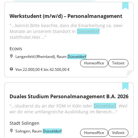
Werkstudent (m/w/d) – Personalmanagement
"...kannst.Bitte beachte, dass die Einarbeitung ca. zwei 
Monate an unserem Standort in 
Düsseldorf
stattfindet.Hier..."
Ecovis
Langenfeld (Rheinland), Raum
Düsseldorf
Homeoffice
Teilzeit
Von 22.000,00 € bis 42.500,00 €
Duales Studium Personalmanagement B.A. 2026
"...studierst du an der FOM in Köln oder 
Düsseldorf
. Weil 
wir dir eine umfangreiche Ausbildung im Bereich..."
Stadt Solingen
Solingen, Raum
Düsseldorf
Homeoffice
Vollzeit