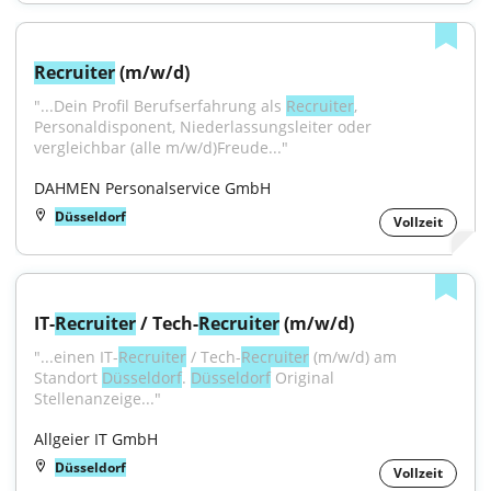
Recruiter
 (m/w/d)
"...Dein Profil Berufserfahrung als 
Recruiter
, 
Personaldisponent, Niederlassungsleiter oder 
vergleichbar (alle m/w/d)Freude..."
DAHMEN Personalservice GmbH
Düsseldorf
Vollzeit
IT-
Recruiter
 / Tech-
Recruiter
 (m/w/d)
"...einen IT-
Recruiter
 / Tech-
Recruiter
 (m/w/d) am 
Standort 
Düsseldorf
. 
Düsseldorf
 Original 
Stellenanzeige..."
Allgeier IT GmbH
Düsseldorf
Vollzeit