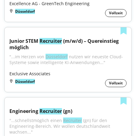
Excellence AG - GreenTech Engineering
Düsseldorf
Vollzeit
Junior STEM 
Recruiter
 (m/w/d) – Quereinstieg 
möglich
"...im Herzen von 
Düsseldorf
 nutzen wir neueste Cloud-
Systeme sowie intelligente KI-Anwendungen..."
Exclusive Associates
Düsseldorf
Vollzeit
Engineering 
Recruiter
 (gn)
"...schnellstmöglich einen 
Recruiter
 (gn) für den 
Engineering-Bereich. Wir wollen deutschlandweit 
wachsen..."