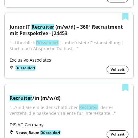
Junior IT 
Recruiter
 (m/w/d) – 360° Recruitment 
mit Perspektive - J24453
"...Überblick 
Düsseldorf
 | unbefristete Festanstellung | 
Start: nach Absprache Du hast..."
Exclusive Associates
Düsseldorf
Vollzeit
Recruiter
/in (m/w/d)
"...Sind Sie ein leidenschaftlicher 
Recruiter
, der es 
versteht, die passenden Talente für interessante..."
DIS AG Germany
Neuss, Raum
Düsseldorf
Vollzeit