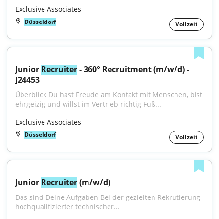
Exclusive Associates
Düsseldorf
Vollzeit
Junior 
Recruiter
 - 360° Recruitment (m/w/d) - 
J24453
Überblick Du hast Freude am Kontakt mit Menschen, bist 
ehrgeizig und willst im Vertrieb richtig Fuß...
Exclusive Associates
Düsseldorf
Vollzeit
Junior 
Recruiter
 (m/w/d)
Das sind Deine Aufgaben Bei der gezielten Rekrutierung 
hochqualifizierter technischer...