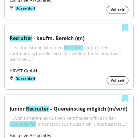
Exclusive Associates
Düsseldorf
Vollzeit
Recruiter
 - kaufm. Bereich (gn)
"...schnellstmöglich einen 
Recruiter
 (gn) für den 
kaufmännischen Bereich. Wir wollen deutschlandweit 
wachsen..."
HRVST GmbH
Düsseldorf
Vollzeit
Junior 
Recruiter
 – Quereinstieg möglich (m/w/d)
"...Von unserem exklusiven Penthouse-Office in der 
Düsseldorfer
 Innenstadt aus nutzen wir cloudbasierte..."
Exclusive Associates