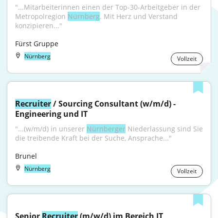
"...Mitarbeiterinnen einen der Top-30-Arbeitgeber in der 
Metropolregion 
Nürnberg
. Mit Herz und Verstand 
konzipieren..."
Fürst Gruppe
Nürnberg
Vollzeit
Recruiter
 / Sourcing Consultant (w/m/d) - 
Engineering und IT
"...(w/m/d) in unserer 
Nürnberger
 Niederlassung sind Sie 
die treibende Kraft bei der Suche, Ansprache..."
Brunel
Nürnberg
Vollzeit
Senior 
Recruiter
 (m/w/d) im Bereich IT