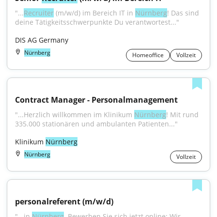
"...
Recruiter
 (m/w/d) im Bereich IT in 
Nürnberg
! Das sind 
deine Tätigkeitsschwerpunkte Du verantwortest..."
DIS AG Germany
Nürnberg
Homeoffice
Vollzeit
Contract Manager - Personalmanagement
"...Herzlich willkommen im Klinikum 
Nürnberg
! Mit rund 
335.000 stationären und ambulanten Patienten..."
Klinikum 
Nürnberg
Nürnberg
Vollzeit
personalreferent (m/w/d)
"...in 
Nürnberg
. Bewerben Sie sich jetzt online: Wir 