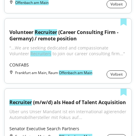
Offenbach am Main
Vollzeit
Volunteer 
Recruiter
 (Career Consulting Firm - 
Germany) / remote position
"...We are seeking dedicated and compassionate 
Volunteer 
Recruiters
 to join our career consulting firm..."
CONFABS
Frankfurt am Main, Raum
Offenbach am Main
Vollzeit
Recruiter
 (m/w/d) als Head of Talent Acquisition
Über uns Unser Mandant ist ein international agierender 
Automobilhersteller mit Fokus auf...
Senator Executive Search Partners