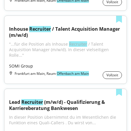
Frankfurt am Main, Raum
Offenbach am Main
Vollzeit
Inhouse 
Recruiter
 / Talent Acquisition Manager 
(m/w/d)
"...für die Position als Inhouse 
Recruiter
 / Talent 
Acquisition Manager (m/w/d). In dieser vielseitigen 
Rolle..."
SOMI Group
Frankfurt am Main, Raum
Offenbach am Main
Vollzeit
Lead 
Recruiter
 (m/w/d) - Qualifizierung & 
Karriereberatung Bankwesen
In dieser Position übernimmst du im Wesentlichen die 
Funktion eines Quali-Callers . Du wirst von...