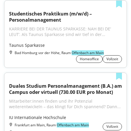
Studentisches Praktikum (m/w/d) – 
Personalmanagement
KARRIERE BEI DER TAUNUS SPARKASSE: NAH BEI DE‘ 
LEUT‘. Als Taunus Sparkasse sind wir tief in der...
Taunus Sparkasse
Bad Homburg vor der Höhe, Raum
Offenbach am Main
Homeoffice
Vollzeit
Duales Studium Personalmanagement (B.A.) am 
Campus oder virtuell (730.00 EUR pro Monat)
Mitarbeiter:innen finden und ihr Potenzial 
weiterentwickeln – das klingt für Dich spannend? Dann...
IU Internationale Hochschule
Frankfurt am Main, Raum
Offenbach am Main
Vollzeit