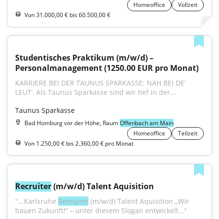
Homeoffice
Vollzeit
Von 31.000,00 € bis 60.500,00 €
Studentisches Praktikum (m/w/d) – 
Personalmanagement (1250.00 EUR pro Monat)
KARRIERE BEI DER TAUNUS SPARKASSE: NAH BEI DE‘ 
LEUT‘. Als Taunus Sparkasse sind wir tief in der...
Taunus Sparkasse
Bad Homburg vor der Höhe, Raum
Offenbach am Main
Homeoffice
Teilzeit
Von 1.250,00 € bis 2.360,00 € pro Monat
Recruiter
 (m/w/d) Talent Aquisition
"...Karlsruhe 
Recruiter
 (m/w/d) Talent Aquisition „Wir 
bauen Zukunft!“ – unter diesem Slogan entwickelt..."