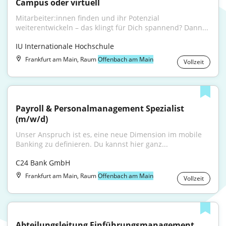
Campus oder virtuell
Mitarbeiter:innen finden und ihr Potenzial 
weiterentwickeln – das klingt für Dich spannend? Dann...
IU Internationale Hochschule
Frankfurt am Main, Raum
Offenbach am Main
Vollzeit
Payroll & Personalmanagement Spezialist 
(m/w/d)
Unser Anspruch ist es, eine neue Dimension im mobile 
Banking zu definieren. Du kannst hier ganz...
C24 Bank GmbH
Frankfurt am Main, Raum
Offenbach am Main
Vollzeit
Abteilungsleitung Einführungsmanagement 