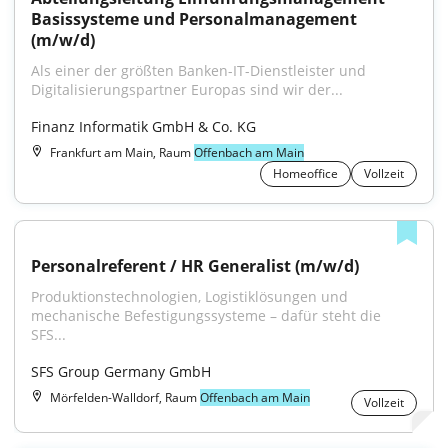
Basissysteme und Personalmanagement 
(m/w/d)
Als einer der größten Banken-IT-Dienstleister und 
Digitalisierungspartner Europas sind wir der...
Finanz Informatik GmbH & Co. KG
Frankfurt am Main, Raum
Offenbach am Main
Homeoffice
Vollzeit
Personalreferent / HR Generalist (m/w/d)
Produktionstechnologien, Logistiklösungen und 
mechanische Befestigungssysteme – dafür steht die 
SFS...
SFS Group Germany GmbH
Mörfelden-Walldorf, Raum
Offenbach am Main
Vollzeit