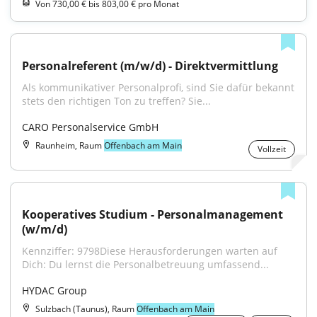
Von 730,00 € bis 803,00 € pro Monat
Personalreferent (m/w/d) - Direktvermittlung
Als kommunikativer Personalprofi, sind Sie dafür bekannt 
stets den richtigen Ton zu treffen? Sie...
CARO Personalservice GmbH
Raunheim, Raum
Offenbach am Main
Vollzeit
Kooperatives Studium - Personalmanagement 
(w/m/d)
Kennziffer: 9798Diese Herausforderungen warten auf 
Dich: Du lernst die Personalbetreuung umfassend...
HYDAC Group
Sulzbach (Taunus), Raum
Offenbach am Main