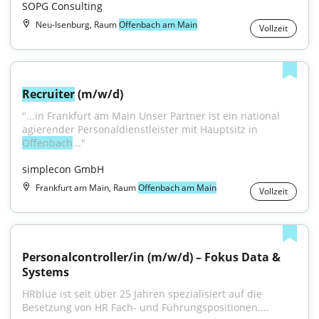
SOPG Consulting
Neu-Isenburg, Raum
Offenbach am Main
Vollzeit
Recruiter
 (m/w/d)
"...in Frankfurt am Main Unser Partner ist ein national 
agierender Personaldienstleister mit Hauptsitz in 
Offenbach
..."
simplecon GmbH
Frankfurt am Main, Raum
Offenbach am Main
Vollzeit
Personalcontroller/in (m/w/d) – Fokus Data & 
Systems
HRblue ist seit über 25 Jahren spezialisiert auf die 
Besetzung von HR Fach- und Führungspositionen....