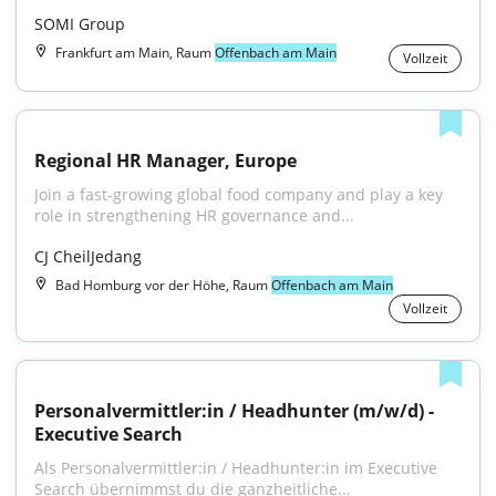
SOMI Group
Frankfurt am Main, Raum
Offenbach am Main
Vollzeit
Regional HR Manager, Europe
Join a fast-growing global food company and play a key 
role in strengthening HR governance and...
CJ CheilJedang
Bad Homburg vor der Höhe, Raum
Offenbach am Main
Vollzeit
Personalvermittler:in / Headhunter (m/w/d) - 
Executive Search
Als Personalvermittler:in / Headhunter:in im Executive 
Search übernimmst du die ganzheitliche...