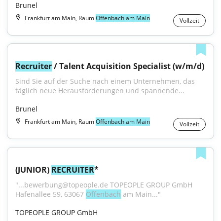
Brunel
Frankfurt am Main, Raum
Offenbach am Main
Vollzeit
Recruiter
 / Talent Acquisition Specialist (w/m/d)
Sind Sie auf der Suche nach einem Unternehmen, das 
täglich neue Herausforderungen und spannende...
Brunel
Frankfurt am Main, Raum
Offenbach am Main
Vollzeit
(JUNIOR) 
RECRUITER
*
"...bewerbung@topeople.de TOPEOPLE GROUP GmbH 
Hafenallee 59, 63067 
Offenbach
 am Main..."
TOPEOPLE GROUP GmbH