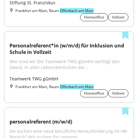
Stiftung St. Franziskus
Frankfurt am Main, Raum
Offenbach am Main
Homeoffice
Vollzeit
Personalreferent*in (w/m/d) für Inklusion und 
Schule in Vollzeit
Wer sind wir Die Teamwerk TWG gGmbH verfolgt den 
Zweck, in allen Lebensbereichen die...
Teamwerk TWG gGmbH
Frankfurt am Main, Raum
Offenbach am Main
Homeoffice
Vollzeit
personalreferent (m/w/d)
Sie suchen eine neue berufliche Herausforderung im HR-
Bereich? Wir suchen für unseren...