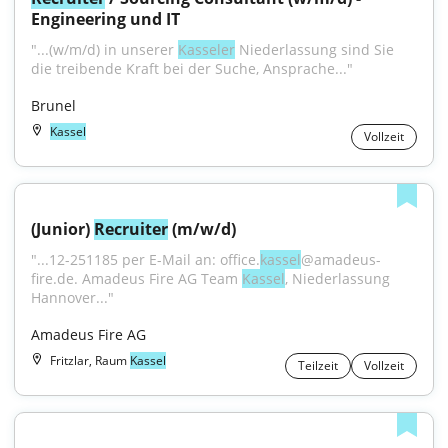
Engineering und IT
"...(w/m/d) in unserer 
Kasseler
 Niederlassung sind Sie 
die treibende Kraft bei der Suche, Ansprache..."
Brunel
Kassel
Vollzeit
(Junior) 
Recruiter
 (m/w/d)
"...12-251185 per E-Mail an: office.
kassel
@amadeus-
fire.de. Amadeus Fire AG Team 
Kassel
, Niederlassung 
Hannover..."
Amadeus Fire AG
Fritzlar, Raum
Kassel
Teilzeit
Vollzeit