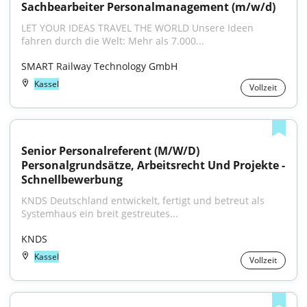
Sachbearbeiter Personalmanagement (m/w/d)
LET YOUR IDEAS TRAVEL THE WORLD Unsere Ideen 
fahren durch die Welt: Mehr als 7.000...
SMART Railway Technology GmbH
Kassel
Vollzeit
Senior Personalreferent (M/W/D) 
Personalgrundsätze, Arbeitsrecht Und Projekte - 
Schnellbewerbung
KNDS Deutschland entwickelt, fertigt und betreut als 
Systemhaus ein breit gestreutes...
KNDS
Kassel
Vollzeit