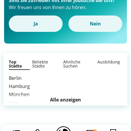
Sind Sie zufrieden mit Ihrer Jobsuche bei uns?
Wir freuen uns von Ihnen zu hören.
Ja
Nein
Top
Beliebte
Ähnliche
Ausbildung
Städte
Städte
Suchen
Berlin
Hamburg
München
Alle anzeigen
Köln
Frankfurt am Main
Stuttgart
Düsseldorf