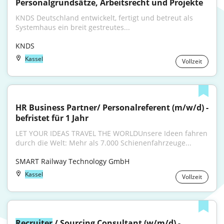
Personalgrundsätze, Arbeitsrecht und Projekte
KNDS Deutschland entwickelt, fertigt und betreut als 
Systemhaus ein breit gestreutes...
KNDS
Kassel
Vollzeit
HR Business Partner/ Personalreferent (m/w/d) - 
befristet für 1 Jahr
LET YOUR IDEAS TRAVEL THE WORLDUnsere Ideen fahren 
durch die Welt: Mehr als 7.000 Schienenfahrzeuge...
SMART Railway Technology GmbH
Kassel
Vollzeit
Recruiter
 / Sourcing Consultant (w/m/d) - 