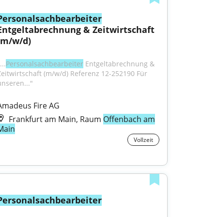
Personalsachbearbeiter
Entgeltabrechnung & Zeitwirtschaft 
(m/w/d)
...
Personalsachbearbeiter
 Entgeltabrechnung & 
Zeitwirtschaft (m/w/d) Referenz 12-252190 Für 
unseren..."
Amadeus Fire AG
Frankfurt am Main, Raum
Offenbach am
Main
Vollzeit
Personalsachbearbeiter