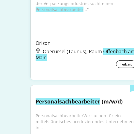
der Verpackungsindustrie, sucht einen 
Personalsachbearbeiter
..."
Orizon
Oberursel (Taunus), Raum
Offenbach a
Main
Teilzeit
Personalsachbearbeiter
 (m/w/d)
PersonalsachbearbeiterWir suchen für ein 
mittelständisches produzierendes Unternehmen 
in...