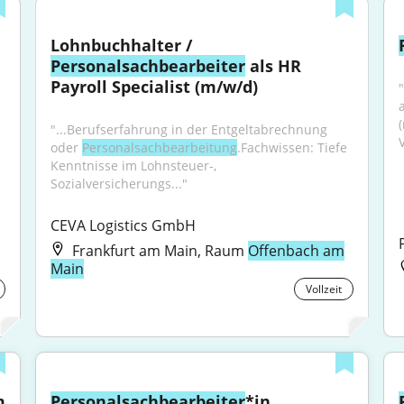
Lohnbuchhalter / 
Personalsachbearbeiter
 als HR 
Payroll Specialist (m/w/d)
a
"...Berufserfahrung in der Entgeltabrechnung 
oder 
Personalsachbearbeitung
.Fachwissen: Tiefe 
Kenntnisse im Lohnsteuer-, 
Sozialversicherungs..."
CEVA Logistics GmbH
Frankfurt am Main, Raum
Offenbach am
Main
Vollzeit
 
Personalsachbearbeiter
*in 