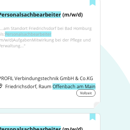
Personalsachbearbeiter
 (m/w/d)
"...am Standort Friedrichsdorf bei Bad Homburg 
ls:
Personalsachbearbeiter
(m/w/d)AufgabenMitwirkung bei der Pflege und 
Verwaltung..."
PROFIL Verbindungstechnik GmbH & Co.KG
Friedrichsdorf, Raum
Offenbach am Main
Vollzeit
Personalsachbearbeiter
 (m/w/d)