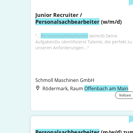
Junior Recruiter / 
Personalsachbearbeiter
 (w/m/d)
"...
Personalsachbearbeiter
 (w⁠/⁠m⁠/⁠d) Deine 
AufgabenDu identifizierst Talente, die perfekt zu 
unseren Anforderungen..."
Schmoll Maschinen GmbH
Rödermark, Raum
Offenbach am Main
Vollzeit
Personalsachbearbeiter
 (m/w/d) zum