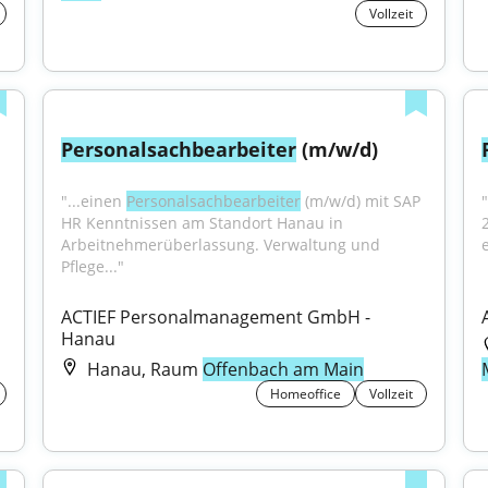
Vollzeit
Personalsachbearbeiter
 (m/w/d)
"...einen 
Personalsachbearbeiter
 (m/w/d) mit SAP 
"
HR Kenntnissen am Standort Hanau in 
Arbeitnehmerüberlassung. Verwaltung und 
e
Pflege..."
ACTIEF Personalmanagement GmbH - 
Hanau
Hanau, Raum
Offenbach am Main
Homeoffice
Vollzeit