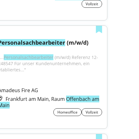
Vollzeit
Personalsachbearbeiter
 (m/w/d)
...
Personalsachbearbeiter
 (m/w/d) Referenz 12-
248547 Für unser Kundenunternehmen, ein 
tabliertes..."
Amadeus Fire AG
Frankfurt am Main, Raum
Offenbach am
Main
Homeoffice
Vollzeit