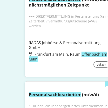
nächstmöglichen Zeitpunkt
+++ DIREKTVERMITTLUNG in Festanstellung (keine
Zeitarbeit) / Vermittlungsgutscheine (AVGS) 
werden...
RADAS Jobbörse & Personalvermittlung 
GmbH
Frankfurt am Main, Raum
Offenbach am
Main
Vollzeit
Personalsachbearbeiter
 (m/w/d)
"...Kunde, ein inhabergeführtes Unternehmen in 