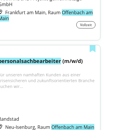
GmbH
Frankfurt am Main, Raum
Offenbach am
Main
Vollzeit
personalsachbearbeiter
 (m/w/d)
Für unseren namhaften Kunden aus einer 
krisensicheren und zukunftsorientierten Branche 
suchen wir...
Randstad
Neu-Isenburg, Raum
Offenbach am Main