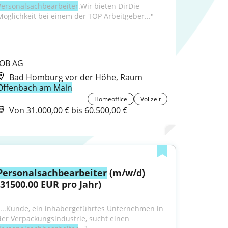
Personalsachbearbeiter
.Wir bieten DirDie 
Möglichkeit bei einem der TOP Arbeitgeber..."
JOB AG
Bad Homburg vor der Höhe, Raum
Offenbach am Main
Homeoffice
Vollzeit
Von 31.000,00 € bis 60.500,00 €
Personalsachbearbeiter
 (m/w/d) 
(31500.00 EUR pro Jahr)
"...Kunde, ein inhabergeführtes Unternehmen in 
der Verpackungsindustrie, sucht einen 