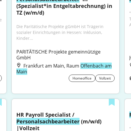
(Spezialist*in Entgeltabrechnung) in 
TZ (w/m/d)
"
 
Die Paritätische Projekte gGmbH ist Trägerin 
sozialer Einrichtungen in Hessen: Inklusion, 
Kinder...
PARITÄTISCHE Projekte gemeinnützige 
GmbH
Frankfurt am Main, Raum
Offenbach am
Main
Homeoffice
Vollzeit
HR Payroll Specialist / 
Personalsachbearbeiter
 (m/w/d) 
|Vollzeit