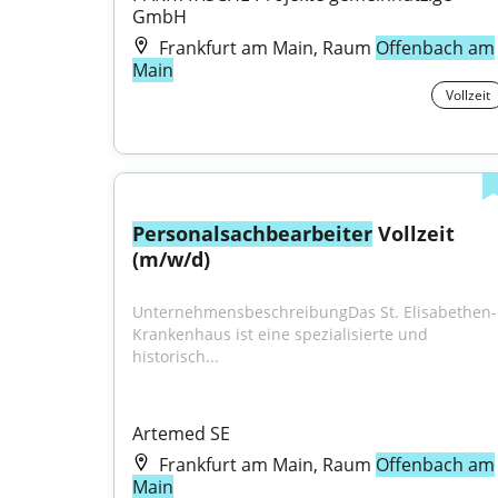
GmbH
Frankfurt am Main, Raum
Offenbach am
Main
Vollzeit
Personalsachbearbeiter
 Vollzeit 
(m/w/d)
UnternehmensbeschreibungDas St. Elisabethen-
Krankenhaus ist eine spezialisierte und 
historisch...
Artemed SE
Frankfurt am Main, Raum
Offenbach am
Main