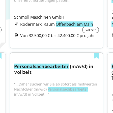
unseren Anforderungen passen..."
Schmoll Maschinen GmbH
Rödermark, Raum
Offenbach am Main
Vollzeit
Von 32.500,00 € bis 42.400,00 € pro Jahr
Personalsachbearbeiter
 (m/w/d) in 
Vollzeit
"...Daher suchen wir Sie ab sofort als motivierten 
Nachfolger (m/w/d) 
Personalsachbearbeiter
(m/w/d) in Vollzeit..."
K