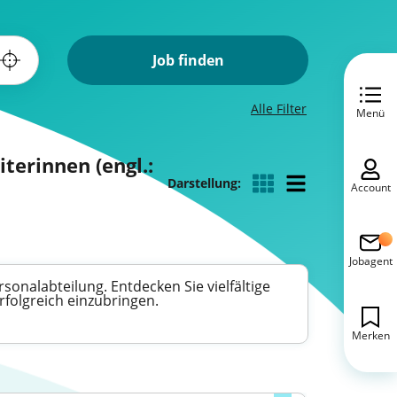
Job finden
Alle Filter
Menü
terinnen (engl.:
Darstellung:
Account
Jobagent
onalabteilung. Entdecken Sie vielfältige
rfolgreich einzubringen.
Merken