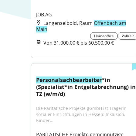
JOB AG
Langenselbold, Raum
Offenbach am
Main
Homeoffice
Vollzeit
Von 31.000,00 € bis 60.500,00 €
Personalsachbearbeiter
*in 
(Spezialist*in Entgeltabrechnung) in 
TZ (w/m/d)
Die Paritätische Projekte gGmbH ist Trägerin 
sozialer Einrichtungen in Hessen: Inklusion, 
Kinder...
PARITÄTISCHE Projekte gemeinnützige 