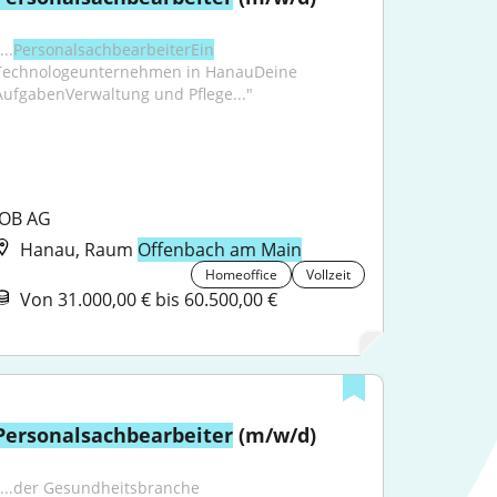
...
PersonalsachbearbeiterEin
Technologeunternehmen in HanauDeine 
AufgabenVerwaltung und Pflege..."
JOB AG
Hanau, Raum
Offenbach am Main
Homeoffice
Vollzeit
Von 31.000,00 € bis 60.500,00 €
Personalsachbearbeiter
 (m/w/d)
"...der Gesundheitsbranche 