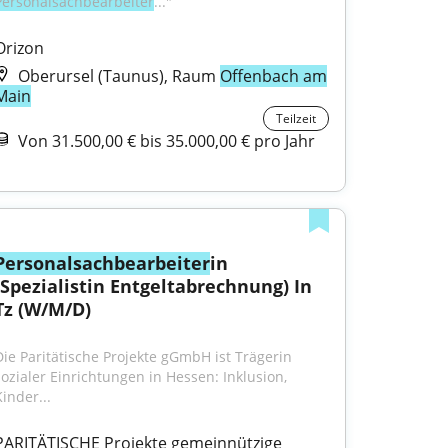
Personalsachbearbeiter
..."
Orizon
Oberursel (Taunus), Raum
Offenbach am
Main
Teilzeit
Von 31.500,00 € bis 35.000,00 € pro Jahr
Personalsachbearbeiter
in 
(Spezialistin Entgeltabrechnung) In 
Tz (W/M/D)
Die Paritätische Projekte gGmbH ist Trägerin 
sozialer Einrichtungen in Hessen: Inklusion, 
inder...
PARITÄTISCHE Projekte gemeinnützige 