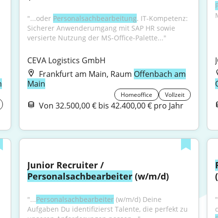
"...oder 
Personalsachbearbeitung
. IT-Kompetenz: 
Sicherer Anwenderumgang mit SAP HR sowie 
versierte Nutzung der MS-Office-Palette..."
CEVA Logistics GmbH
Frankfurt am Main, Raum
Offenbach am
m
Main
Homeoffice
Vollzeit
Von 32.500,00 € bis 42.400,00 € pro Jahr
Junior Recruiter / 
Personalsachbearbeiter
 (w/m/d)
"...
Personalsachbearbeiter
 (w⁠/⁠m⁠/⁠d) Deine 
Aufgaben Du identifizierst Talente, die perfekt zu 