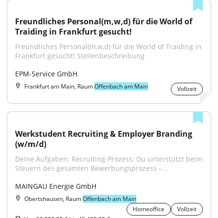
Freundliches Personal(m,w,d) für die World of 
Traiding in Frankfurt gesucht!
Freundliches Personal(m,w,d) für die World of Traiding in 
Frankfurt gesucht! Stellenbeschreibung
EPM-Service GmbH
Frankfurt am Main, Raum
Offenbach am Main
Vollzeit
Werkstudent Recruiting & Employer Branding 
(w/m/d)
Deine Aufgaben: Recruiting-Prozess: Du unterstützt beim 
Steuern des gesamten Bewerbungsprozess –...
MAINGAU Energie GmbH
Obertshausen, Raum
Offenbach am Main
Homeoffice
Vollzeit