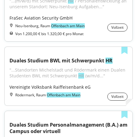
"...(m/w/d) mit Schwerpunkt 
HR
 / Personalentwicklung an 
unserem Standort: Neu-Isenburg Aufgaben..."
FraSec Aviation Security GmbH
Neu-Isenburg, Raum
Offenbach am Main
Vollzeit
Von 1.200,00 € bis 1.320,00 € pro Monat
Duales Studium BWL mit Schwerpunkt 
HR
"...Standorten Michelstadt und Rödermark einen Dualen 
Studenten BWL mit Schwerpunkt 
HR
 (w/m/d..."
Vereinigte Volksbank Raiffeisenbank eG
Rödermark, Raum
Offenbach am Main
Vollzeit
Duales Studium Personalmanagement (B.A.) am 
Campus oder virtuell