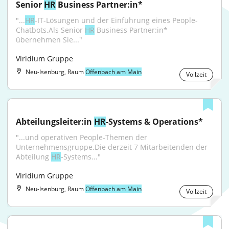
Senior 
HR
 Business Partner:in*
"...
HR
-IT-Lösungen und der Einführung eines People-
Chatbots.Als Senior 
HR
 Business Partner:in* 
übernehmen Sie..."
Viridium Gruppe
Neu-Isenburg, Raum
Offenbach am Main
Vollzeit
Abteilungsleiter:in 
HR
-Systems & Operations*
"...und operativen People-Themen der 
Unternehmensgruppe.Die derzeit 7 Mitarbeitenden der 
Abteilung 
HR
-Systems..."
Viridium Gruppe
Neu-Isenburg, Raum
Offenbach am Main
Vollzeit