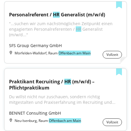
Personalreferent / 
HR
 Generalist (m/w/d)
"...suchen wir zum nächstmöglichen Zeitpunkt einen 
engagierten Personalreferenten / 
HR
 Generalist 
(m/w/d..."
SFS Group Germany GmbH
Mörfelden-Walldorf, Raum
Offenbach am Main
Vollzeit
Praktikant Recruiting / 
HR
 (m/w/d) – 
Pflichtpraktikum
Du willst nicht nur zuschauen, sondern richtig 
mitgestalten und Praxiserfahrung im Recruiting und...
BENNET Consulting GmbH
Neu-Isenburg, Raum
Offenbach am Main
Vollzeit