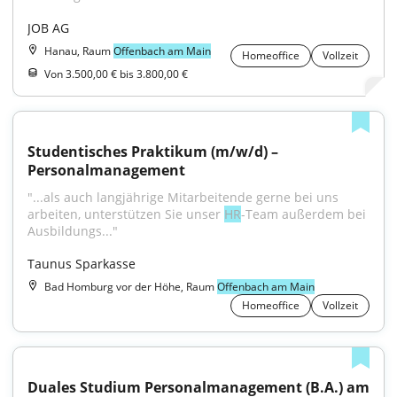
JOB AG
Hanau, Raum
Offenbach am Main
Homeoffice
Vollzeit
Von 3.500,00 € bis 3.800,00 €
Studentisches Praktikum (m/w/d) – 
Personalmanagement
"...als auch langjährige Mitarbeitende gerne bei uns 
arbeiten, unterstützen Sie unser 
HR
-Team außerdem bei 
Ausbildungs..."
Taunus Sparkasse
Bad Homburg vor der Höhe, Raum
Offenbach am Main
Homeoffice
Vollzeit
Duales Studium Personalmanagement (B.A.) am 