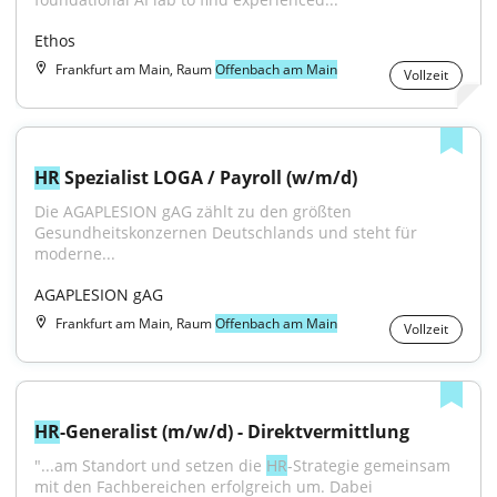
Ethos
Frankfurt am Main, Raum
Offenbach am Main
Vollzeit
HR
 Spezialist LOGA / Payroll (w/m/d)
Die AGAPLESION gAG zählt zu den größten 
Gesundheitskonzernen Deutschlands und steht für 
moderne...
AGAPLESION gAG
Frankfurt am Main, Raum
Offenbach am Main
Vollzeit
HR
-Generalist (m/w/d) - Direktvermittlung
"...am Standort und setzen die 
HR
-Strategie gemeinsam 
mit den Fachbereichen erfolgreich um. Dabei 