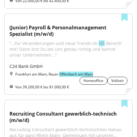
Von 22.000,00 € bis 42.400,00 €
(Junior) Payroll & Personalmanagement 
Spezialist (m/w/d)
"...für Veränderungen und neue Trends im 
HR
-Bereich 
mit? Dann bist Du bei uns genau richtig und kannst 
unser Unternehmen..."
C24 Bank GmbH
Frankfurt am Main, Raum
Offenbach am Main
Homeoffice
Vollzeit
Von 39.200,00 € bis 81.000,00 €
Recruiting Consultant gewerblich-technisch 
(m/w/d)
Recruiting Consultant gewerblich-technischVon Hanau 
aus für ganz Rhein-Main: Gemeinsam mit unseren...