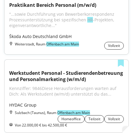
Praktikant Bereich Personal (m/w/d)
"...sowie Durchführung von Bewerberkorrespondenz 
Prozessunterstützung bei spezifischen 
HR
-Projekten, 
eigenverantwortliche..."
Škoda Auto Deutschland GmbH
Weiterstadt, Raum
Offenbach am Main
Vollzeit
Werkstudent Personal - Studierendenbetreuung 
und Personalmarketing (w/m/d)
Kennziffer: 9846Diese Herausforderungen warten auf 
Dich: Als Werkstudent (w/m/d) unterstützt du das...
HYDAC Group
Sulzbach (Taunus), Raum
Offenbach am Main
Homeoffice
Teilzeit
Vollzeit
Von 22.000,00 € bis 42.500,00 €