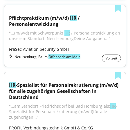
Pflichtpraktikum (m/w/d) 
HR
 / 
Personalentwicklung
"...(m/w/d) mit Schwerpunkt 
HR
 / Personalentwicklung an 
unserem Standort: Neu-IsenburgDeine Aufgaben..."
FraSec Aviation Security GmbH
Neu-Isenburg, Raum
Offenbach am Main
Vollzeit
HR
-Spezialist für Personalrekrutierung (m/w/d) 
für alle zugehörigen Gesellschaften in 
Deutschland
"...am Standort Friedrichsdorf bei Bad Homburg als:
HR
-
Spezialist für Personalrekrutierung (m/w/d)für alle 
zugehörigen..."
PROFIL Verbindungstechnik GmbH & Co.KG