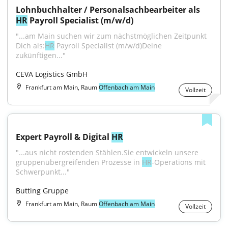
Lohnbuchhalter / Personalsachbearbeiter als 
HR
 Payroll Specialist (m/w/d)
"...am Main suchen wir zum nächstmöglichen Zeitpunkt 
Dich als:
HR
 Payroll Specialist (m/w/d)Deine 
zukünftigen..."
CEVA Logistics GmbH
Frankfurt am Main, Raum
Offenbach am Main
Vollzeit
Expert Payroll & Digital 
HR
"...aus nicht rostenden Stählen.Sie entwickeln unsere 
gruppenübergreifenden Prozesse in 
HR
-Operations mit 
Schwerpunkt..."
Butting Gruppe
Frankfurt am Main, Raum
Offenbach am Main
Vollzeit