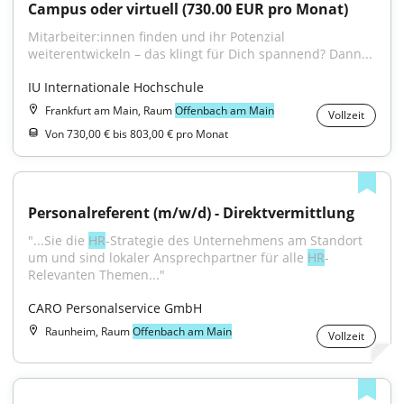
Campus oder virtuell (730.00 EUR pro Monat)
Mitarbeiter:innen finden und ihr Potenzial 
weiterentwickeln – das klingt für Dich spannend? Dann...
IU Internationale Hochschule
Frankfurt am Main, Raum
Offenbach am Main
Vollzeit
Von 730,00 € bis 803,00 € pro Monat
Personalreferent (m/w/d) - Direktvermittlung
"...Sie die 
HR
-Strategie des Unternehmens am Standort 
um und sind lokaler Ansprechpartner für alle 
HR
-
Relevanten Themen..."
CARO Personalservice GmbH
Raunheim, Raum
Offenbach am Main
Vollzeit