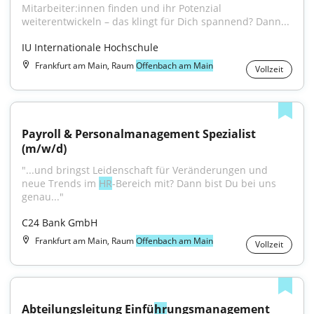
Mitarbeiter:innen finden und ihr Potenzial 
weiterentwickeln – das klingt für Dich spannend? Dann...
IU Internationale Hochschule
Frankfurt am Main, Raum
Offenbach am Main
Vollzeit
Payroll & Personalmanagement Spezialist 
(m/w/d)
"...und bringst Leidenschaft für Veränderungen und 
neue Trends im 
HR
-Bereich mit? Dann bist Du bei uns 
genau..."
C24 Bank GmbH
Frankfurt am Main, Raum
Offenbach am Main
Vollzeit
Abteilungsleitung Einfü
hr
ungsmanagement 