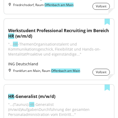
Friedrichsdorf, Raum
Offenbach am Main
Vollzeit
Werkstudent Professional Recruiting im Bereich 
HR
 (w/m/d)
"...
HR
-ThemenOrganisationstalent und 
Kommunikationsgeschick, Flexibilität und Hands-on-
MentalitätProaktive und eigenständige..."
ING Deutschland
Frankfurt am Main, Raum
Offenbach am Main
Vollzeit
HR
-Generalist (m/w/d)
"...(Taunus):
HR
-Generalist 
(m/w/d)AufgabenDurchführung der gesamten 
Personaladministration vom Eintritt..."