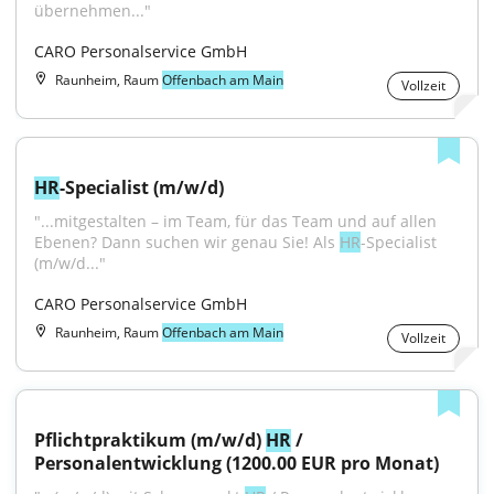
übernehmen..."
CARO Personalservice GmbH
Raunheim, Raum
Offenbach am Main
Vollzeit
HR
-Specialist (m/w/d)
"...mitgestalten – im Team, für das Team und auf allen 
Ebenen? Dann suchen wir genau Sie! Als 
HR
-Specialist 
(m/w/d..."
CARO Personalservice GmbH
Raunheim, Raum
Offenbach am Main
Vollzeit
Pflichtpraktikum (m/w/d) 
HR
 / 
Personalentwicklung (1200.00 EUR pro Monat)