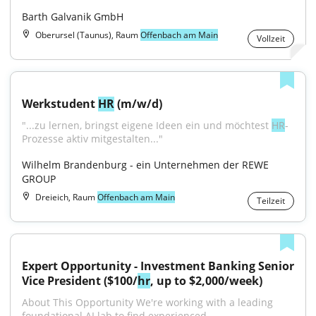
Barth Galvanik GmbH
Oberursel (Taunus), Raum
Offenbach am Main
Vollzeit
Werkstudent 
HR
 (m/w/d)
"...zu lernen, bringst eigene Ideen ein und möchtest 
HR
-
Prozesse aktiv mitgestalten..."
Wilhelm Brandenburg - ein Unternehmen der REWE 
GROUP
Dreieich, Raum
Offenbach am Main
Teilzeit
Expert Opportunity - Investment Banking Senior 
Vice President ($100/
hr
, up to $2,000/week)
About This Opportunity We're working with a leading 
foundational AI lab to find experienced...