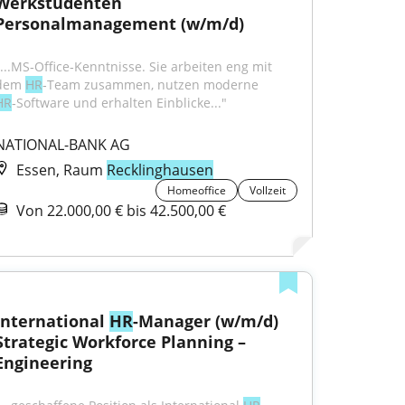
Werkstudenten 
Personalmanagement (w/m/d)
"...MS‑Office‑Kenntnisse. Sie arbeiten eng mit 
dem 
HR
‑Team zusammen, nutzen moderne 
HR
‑Software und erhalten Einblicke..."
NATIONAL-BANK AG
Essen, Raum
Recklinghausen
Homeoffice
Vollzeit
Von 22.000,00 € bis 42.500,00 €
International 
HR
-Manager (w/m/d) 
Strategic Workforce Planning – 
Engineering