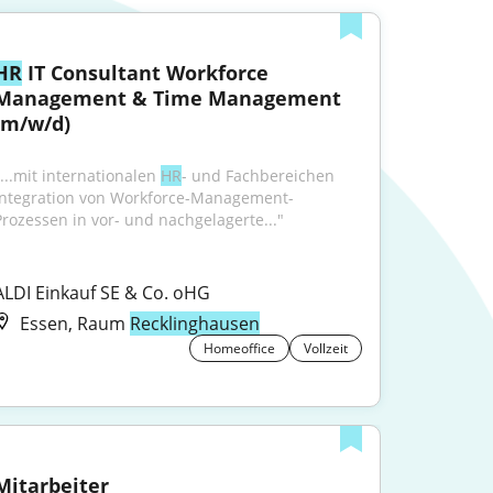
HR
 IT Consultant Workforce 
Management & Time Management 
(m/w/d)
...mit internationalen 
HR
- und Fachbereichen 
Integration von Workforce-Management-
Prozessen in vor- und nachgelagerte..."
ALDI Einkauf SE & Co. oHG
Essen, Raum
Recklinghausen
Homeoffice
Vollzeit
Mitarbeiter 