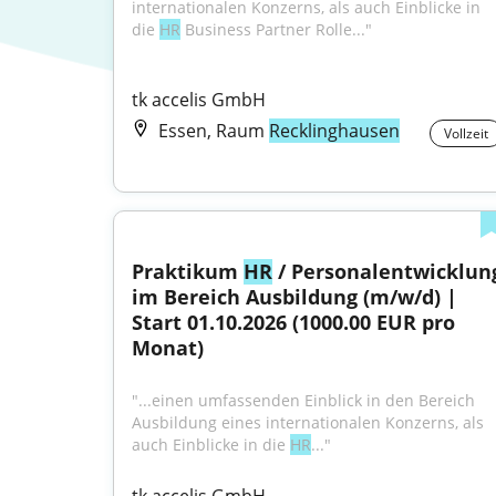
internationalen Konzerns, als auch Einblicke in 
die 
HR
 Business Partner Rolle..."
tk accelis GmbH
Essen, Raum
Recklinghausen
Vollzeit
Praktikum 
HR
 / Personalentwicklung
im Bereich Ausbildung (m/w/d) | 
Start 01.10.2026 (1000.00 EUR pro 
Monat)
"...einen umfassenden Einblick in den Bereich 
Ausbildung eines internationalen Konzerns, als 
auch Einblicke in die 
HR
..."