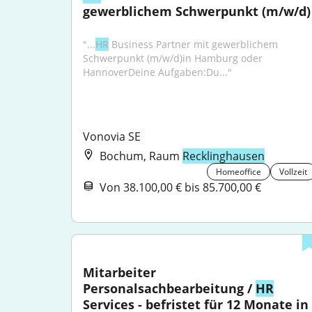
gewerblichem Schwerpunkt (m/w/d)
"...
HR
 Business Partner mit gewerblichem 
Schwerpunkt (m/w/d)in Hamburg oder 
HannoverDeine Aufgaben:Du..."
Vonovia SE
Bochum, Raum
Recklinghausen
Homeoffice
Vollzeit
Von 38.100,00 € bis 85.700,00 €
Mitarbeiter 
Personalsachbearbeitung / 
HR
Services - befristet für 12 Monate in 