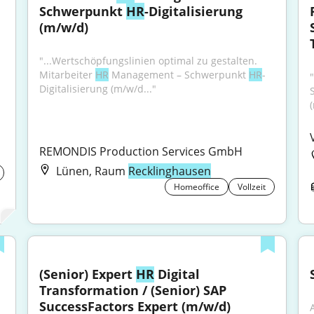
Schwerpunkt 
HR
-Digitalisierung 
(m/w/d)
"...Wertschöpfungslinien optimal zu gestalten. 
Mitarbeiter 
HR
 Management – Schwerpunkt 
HR
-
Digitalisierung (m/w/d..."
S
REMONDIS Production Services GmbH
Lünen, Raum
Recklinghausen
Homeoffice
Vollzeit
(Senior) Expert 
HR
 Digital 
Transformation / (Senior) SAP 
SuccessFactors Expert (m/w/d)