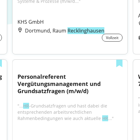
Systeme & Prozesse (m/w/d..."
KHS GmbH
Dortmund, Raum
Recklinghausen
Vollzeit
 
Personalreferent 
Vergütungsmanagement und 
Grundsatzfragen (m/w/d)
i
"...
HR
-Grundsatzfragen und hast dabei die 
entsprechenden arbeitsrechtlichen 
Rahmenbedingungen wie auch aktuelle 
HR
..."