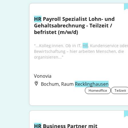
HR
 Payroll Spezialist Lohn- und 
Gehaltsabrechnung - Teilzeit / 
befristet (m/w/d)
"...Kolleg:innen. Ob in IT, 
HR
, Kundenservice oder
Bewirtschaftung – hier arbeiten Menschen, die 
organisieren..."
Vonovia
Bochum, Raum
Recklinghausen
Homeoffice
Teilzeit
HR
 Business Partner mit 