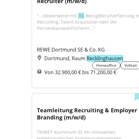
Recruiter (m/w/d)
"...idealerweise mit 
HR
‑Bezug)Berufserfahrung im
Recruiting, Talent Acquisition oder der 
PersonalauswahlSicherer..."
REWE Dortmund SE & Co. KG
Dortmund, Raum
Recklinghausen
Homeoffice
Vollzeit
Von 32.900,00 € bis 71.200,00 €
Teamleitung Recruiting & Employer 
Branding (m/w/d)
TRIMET Aluminium SE Als innovatives, 
mittelständisches Familienunternehmen 