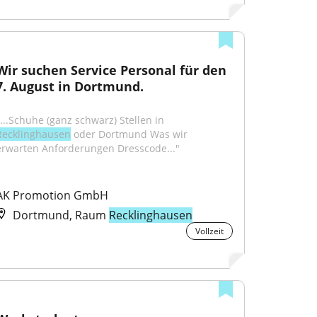
Wir suchen Service Personal für den 
7. August in Dortmund.
"...Schuhe (ganz schwarz) Stellen in 
Recklinghausen
 oder Dortmund Was wir 
erwarten Anforderungen Dresscode..."
AK Promotion GmbH
Dortmund, Raum
Recklinghausen
Vollzeit