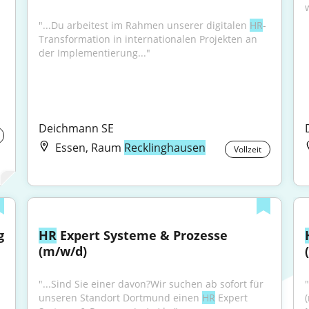
"...Du arbeitest im Rahmen unserer digitalen 
HR
-
Transformation in internationalen Projekten an 
der Implementierung..."
Deichmann SE
Essen, Raum
Recklinghausen
Vollzeit
 
HR
 Expert Systeme & Prozesse 
(m/w/d)
"...Sind Sie einer davon?Wir suchen ab sofort für 
"
unseren Standort Dortmund einen 
HR
 Expert 