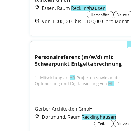
tk accelis GmbH
Essen, Raum
Recklinghausen
Homeoffice
Vollzeit
Von 1.000,00 € bis 1.100,00 € pro Monat
Personalreferent (m/w/d) mit 
Schwerpunkt Entgeltabrechnung
"...Mitwirkung an 
HR
-Projekten sowie an der 
Optimierung und Digitalisierung von 
HR
..."
Gerber Architekten GmbH
Dortmund, Raum
Recklinghausen
Teilzeit
Vollzeit