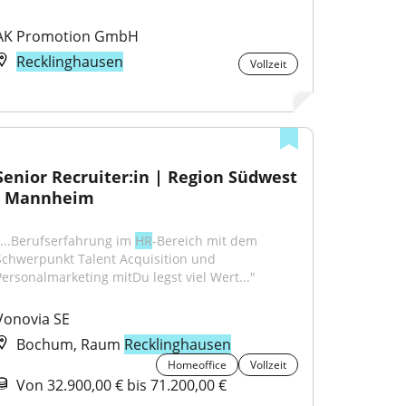
AK Promotion GmbH
Recklinghausen
Vollzeit
Senior Recruiter:in | Region Südwest 
- Mannheim
"...Berufserfahrung im 
HR
-Bereich mit dem 
Schwerpunkt Talent Acquisition und 
Personalmarketing mitDu legst viel Wert..."
Vonovia SE
Bochum, Raum
Recklinghausen
Homeoffice
Vollzeit
Von 32.900,00 € bis 71.200,00 €