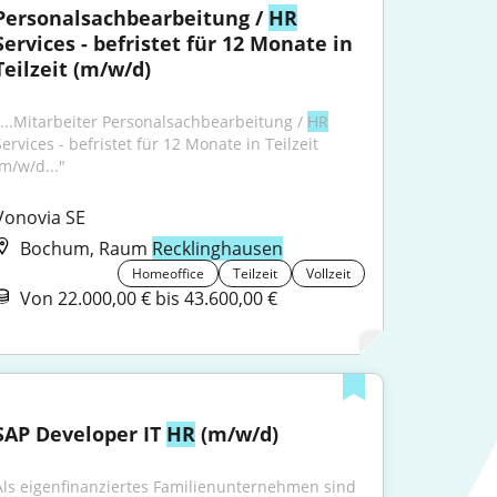
Personalsachbearbeitung / 
HR
Services - befristet für 12 Monate in 
Teilzeit (m/w/d)
"...Mitarbeiter Personalsachbearbeitung / 
HR
ervices - befristet für 12 Monate in Teilzeit 
(m/w/d..."
Vonovia SE
Bochum, Raum
Recklinghausen
Homeoffice
Teilzeit
Vollzeit
Von 22.000,00 € bis 43.600,00 €
SAP Developer IT 
HR
 (m/w/d)
Als eigenfinanziertes Familienunternehmen sind 