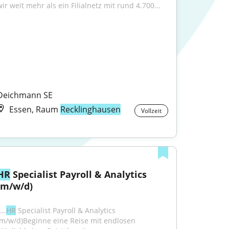
wir weit mehr als ein Filialnetz mit rund 4.700...
Deichmann SE
Essen, Raum
Recklinghausen
Vollzeit
HR
 Specialist Payroll & Analytics 
(m/w/d)
...
HR
 Specialist Payroll & Analytics 
(m/w/d)Beginne eine Reise mit endlosen 