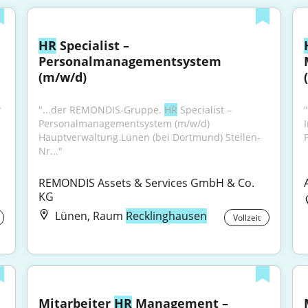
HR
 Specialist – 
Personalmanagementsystem 
(m/w/d)
 
"...der REMONDIS-Gruppe. 
HR
 Specialist – 
"
Personalmanagementsystem (m/w/d) 
Hauptverwaltung Lünen (bei Dortmund) Stellen-
Nr..."
REMONDIS Assets & Services GmbH & Co. 
KG
Lünen, Raum
Recklinghausen
Vollzeit
Mitarbeiter 
HR
 Management – 