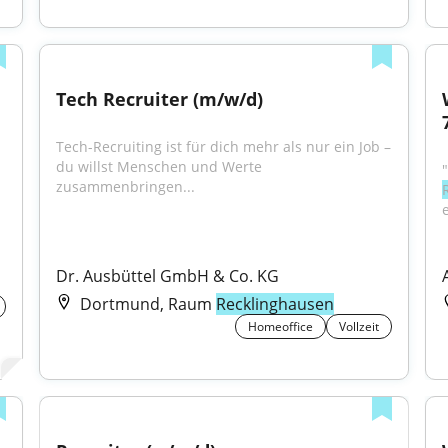
Tech Recruiter (m/w/d)
Tech-Recruiting ist für dich mehr als nur ein Job – 
du willst Menschen und Werte 
zusammenbringen...
Dr. Ausbüttel GmbH & Co. KG
Dortmund, Raum
Recklinghausen
Homeoffice
Vollzeit