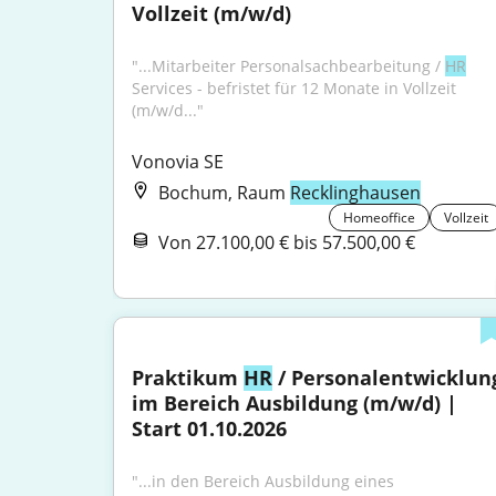
Vollzeit (m/w/d)
"...Mitarbeiter Personalsachbearbeitung / 
HR
Services - befristet für 12 Monate in Vollzeit 
(m/w/d..."
Vonovia SE
Bochum, Raum
Recklinghausen
Homeoffice
Vollzeit
Von 27.100,00 € bis 57.500,00 €
Praktikum 
HR
 / Personalentwicklung
im Bereich Ausbildung (m/w/d) | 
Start 01.10.2026
"...in den Bereich Ausbildung eines 