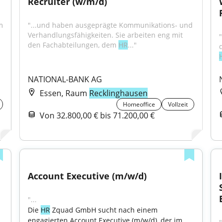
Recruiter (w/m/d)
 
"...und haben ausgeprägte Kommunikations‑ und 
Verhandlungsfähigkeiten. Sie arbeiten eng mit 
den Fachabteilungen, dem 
HR
..."
NATIONAL-BANK AG
Essen, Raum
Recklinghausen
Homeoffice
Vollzeit
Von 32.800,00 € bis 71.200,00 €
Account Executive (m/w/d)
"...
Die 
HR
 Zquad GmbH sucht nach einem 
engagierten Account Executive (m/w/d), der im 