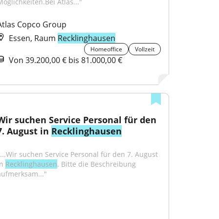
Möglichkeiten.Bei Atlas..."
Atlas Copco Group
Essen, Raum
Recklinghausen
Homeoffice
Vollzeit
Von 39.200,00 € bis 81.000,00 €
Wir suchen Service Personal für den 
7. August in 
Recklinghausen
"...Wir suchen Service Personal für den 7. August 
n 
Recklinghausen
. Bitte die Beschreibung 
aufmerksam..."