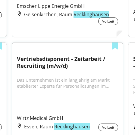
Emscher Lippe Energie GmbH
Gelsenkirchen, Raum
Recklinghausen
Vollzeit
Vertriebsdisponent - Zeitarbeit / 
Recruiting (m/w/d)
Das Unternehmen ist ein langjährig am Markt 
etablierter Experte für Personallösungen im...
Wirtz Medical GmbH
Essen, Raum
Recklinghausen
Vollzeit