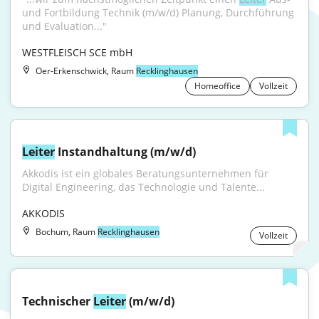
und Fortbildung Technik (m/w/d) Planung, Durchführung 
und Evaluation..."
WESTFLEISCH SCE mbH
Oer-Erkenschwick, Raum
Recklinghausen
Homeoffice
Vollzeit
Leiter
 Instandhaltung (m/w/d)
Akkodis ist ein globales Beratungsunternehmen für 
Digital Engineering, das Technologie und Talente...
AKKODIS
Bochum, Raum
Recklinghausen
Vollzeit
Technischer 
Leiter
 (m/w/d)