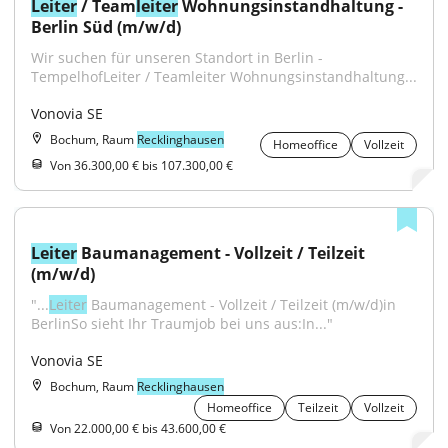
Leiter
 / Team
leiter
 Wohnungsinstandhaltung - 
Berlin Süd (m/w/d)
Wir suchen für unseren Standort in Berlin - 
TempelhofLeiter / Teamleiter Wohnungsinstandhaltung...
Vonovia SE
Bochum, Raum
Recklinghausen
Homeoffice
Vollzeit
Von 36.300,00 € bis 107.300,00 €
Leiter
 Baumanagement - Vollzeit / Teilzeit 
(m/w/d)
"...
Leiter
 Baumanagement - Vollzeit / Teilzeit (m/w/d)in 
BerlinSo sieht Ihr Traumjob bei uns aus:In..."
Vonovia SE
Bochum, Raum
Recklinghausen
Homeoffice
Teilzeit
Vollzeit
Von 22.000,00 € bis 43.600,00 €