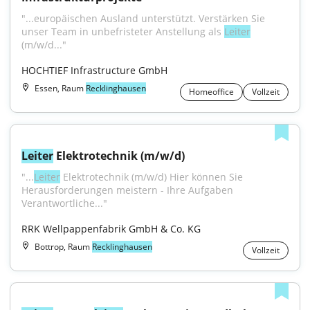
"...europäischen Ausland unterstützt. Verstärken Sie 
unser Team in unbefristeter Anstellung als 
Leiter
(m/w/d..."
HOCHTIEF Infrastructure GmbH
Essen, Raum
Recklinghausen
Homeoffice
Vollzeit
Leiter
 Elektrotechnik (m/w/d)
"...
Leiter
 Elektrotechnik (m/w/d) Hier können Sie 
Herausforderungen meistern - Ihre Aufgaben 
Verantwortliche..."
RRK Wellpappenfabrik GmbH & Co. KG
Bottrop, Raum
Recklinghausen
Vollzeit