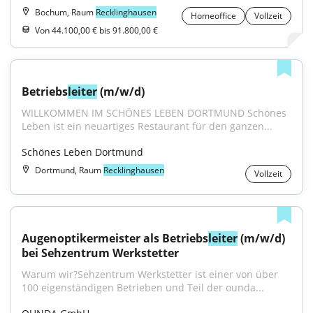
Bochum, Raum
Recklinghausen
Homeoffice
Vollzeit
Von 44.100,00 € bis 91.800,00 €
Betriebs
leiter
 (m/w/d)
WILLKOMMEN IM SCHÖNES LEBEN DORTMUND Schönes 
Leben ist ein neuartiges Restaurant für den ganzen...
Schönes Leben Dortmund
Dortmund, Raum
Recklinghausen
Vollzeit
Augenoptikermeister als Betriebs
leiter
 (m/w/d) 
bei Sehzentrum Werkstetter
Warum wir?Sehzentrum Werkstetter ist einer von über 
100 eigenständigen Betrieben und Teil der ounda...