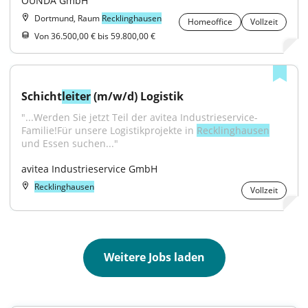
OUNDA GmbH
Dortmund, Raum
Recklinghausen
Homeoffice
Vollzeit
Von 36.500,00 € bis 59.800,00 €
Schicht
leiter
 (m/w/d) Logistik
"...Werden Sie jetzt Teil der avitea Industrieservice-
Familie!Für unsere Logistikprojekte in 
Recklinghausen
und Essen suchen..."
avitea Industrieservice GmbH
Recklinghausen
Vollzeit
Weitere Jobs laden