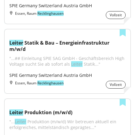
SPIE Germany Switzerland Austria GmbH
Essen, Raum
Recklinghausen
Vollzeit
Leiter
 Statik & Bau – Energieinfrastruktur 
m/w/d
"...## Einleitung SPIE SAG GmbH - Geschäftsbereich High 
Voltage sucht Sie ab sofort als 
Leiter
 Statik..."
SPIE Germany Switzerland Austria GmbH
Essen, Raum
Recklinghausen
Vollzeit
Leiter
 Produktion (m/w/d)
"...
Leiter
 Produktion (m/w/d) Wir betreuen aktuell ein 
erfolgreiches, mittelständisch geprägtes..."