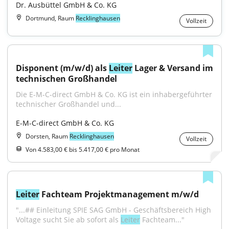
Dr. Ausbüttel GmbH & Co. KG
Dortmund, Raum
Recklinghausen
Vollzeit
Disponent (m/w/d) als 
Leiter
 Lager & Versand im 
technischen Großhandel
Die E-M-C-direct GmbH & Co. KG ist ein inhabergeführter 
technischer Großhandel und...
E-M-C-direct GmbH & Co. KG
Dorsten, Raum
Recklinghausen
Vollzeit
Von 4.583,00 € bis 5.417,00 € pro Monat
Leiter
 Fachteam Projektmanagement m/w/d
"...## Einleitung SPIE SAG GmbH - Geschäftsbereich High 
Voltage sucht Sie ab sofort als 
Leiter
 Fachteam..."