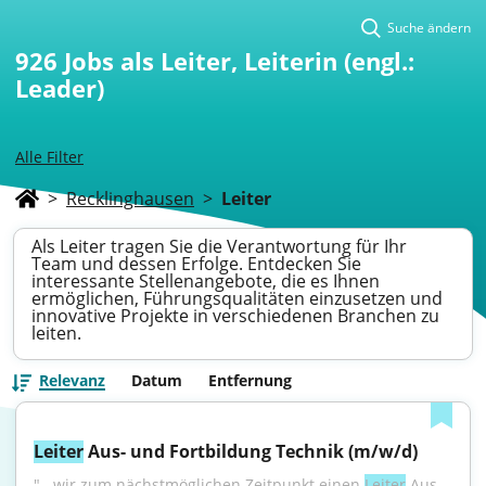
Suche ändern
926
Jobs als Leiter, Leiterin (engl.:
Leader)
Alle Filter
>
Recklinghausen
>
Leiter
Als Leiter tragen Sie die Verantwortung für Ihr
Team und dessen Erfolge. Entdecken Sie
interessante Stellenangebote, die es Ihnen
ermöglichen, Führungsqualitäten einzusetzen und
innovative Projekte in verschiedenen Branchen zu
leiten.
Relevanz
Datum
Entfernung
Leiter
 Aus- und Fortbildung Technik (m/w/d)
"...wir zum nächstmöglichen Zeitpunkt einen 
Leiter
 Aus- 