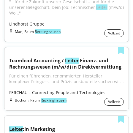
"...für die Zukunft unserer Gesellschaft – und für die 
unserer Belegschaft. Dein Job: Technischer 
Leiter
 (m/w/d) 
Wo..."
Lindhorst Gruppe
Marl, Raum
Recklinghausen
Vollzeit
Teamlead Accounting / 
Leiter
 Finanz- und 
Rechnungswesen (m/w/d) in Direktvermittlung
Für einen führenden, renommierten Hersteller 
komplexer Feinguss- und Präzisionsbauteile suchen wir...
FERCHAU – Connecting People and Technologies
Bochum, Raum
Recklinghausen
Vollzeit
Leiter
:in Marketing