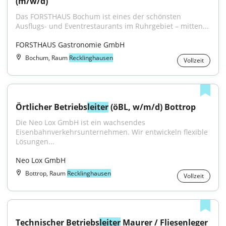
(m/w/d)
Das FORSTHAUS Bochum ist eines der schönsten 
Ausflugs- und Eventrestaurants im Ruhrgebiet – mitten...
FORSTHAUS Gastronomie GmbH
Bochum, Raum
Recklinghausen
Vollzeit
Örtlicher Betriebs
leiter
 (öBL, w/m/d) Bottrop
Die Neo Lox GmbH ist ein wachsendes 
Eisenbahnverkehrsunternehmen. Wir entwickeln flexible 
Lösungen...
Neo Lox GmbH
Bottrop, Raum
Recklinghausen
Vollzeit
Technischer Betriebs
leiter
 Maurer / Fliesenleger 