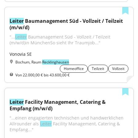
Leiter
 Baumanagement Süd - Vollzeit / Teilzeit 
(m/w/d)
"...
Leiter
 Baumanagement Süd - Vollzeit / Teilzeit 
(m/w/d)in MünchenSo sieht Ihr Traumjob..."
Vonovia SE
Bochum, Raum
Recklinghausen
Homeoffice
Teilzeit
Vollzeit
Von 22.000,00 € bis 43.600,00 €
Leiter
 Facility Management, Catering & 
Empfang (m/w/d)
"...einen engagierten technischen und handwerklichen 
Allrounder als 
Leiter
 Facility Management, Catering & 
Empfang..."