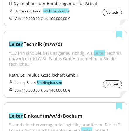
IT-Systemhaus der Bundesagentur für Arbeit
Dortmund, Raum
Recklinghausen
Vollzeit
Von 110.000,00 € bis 160.000,00 €
Leiter
 Technik (m/w/d)
"...Dann sind Sie bei uns genau richtig. Als 
Leiter
 Technik 
(m/w/d) der KLW St. Paulus GmbH übernehmen Sie die 
fachliche..."
Kath. St. Paulus Gesellschaft GmbH
Lünen, Raum
Recklinghausen
Vollzeit
Von 110.000,00 € bis 140.000,00 €
Leiter
 Einkauf (m/w/d) Bochum
"...und eine hervorragende Logistik garantieren. Die H+E 
Logistik GmbH sucht ab sofort einen 
Leiter
 Einkauf 