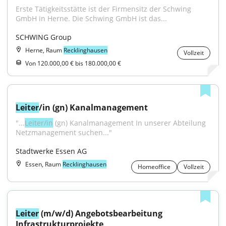
Erste Tätigkeitsstätte ist der Firmensitz der Schwing 
GmbH in Herne. Die Schwing GmbH ist das...
SCHWING Group
Herne, Raum
Recklinghausen
Vollzeit
Von 120.000,00 € bis 180.000,00 €
Leiter
/in (gn) Kanalmanagement
"...
Leiter/in
 (gn) Kanalmanagement In unserer Abteilung 
Netzmanagement suchen..."
Stadtwerke Essen AG
Essen, Raum
Recklinghausen
Homeoffice
Vollzeit
Leiter
 (m/w/d) Angebotsbearbeitung 
Infrastrukturprojekte