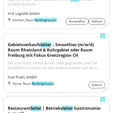
(m/w/d) Bochum..."
H+E Logistik GmbH
Bochum, Raum
Recklinghausen
Homeoffice
Vollzeit
Gebietsverkaufs
leiter
 – Smoothies (m/w/d) 
Raum Rheinland & Ruhrgebiet oder Raum 
Freiburg mit Fokus Grenzregion CH
Die true fruits GmbH wurde 2006 gegründet und hat 
Smoothies erstmals als Getränkeinnovation auf dem...
true fruits GmbH
Herne, Raum
Recklinghausen
Vollzeit
Restaurant
leiter
 | Betriebs
leiter
 Gastronomie 