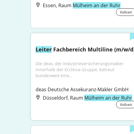
Essen, Raum
Mülheim an der Ruhr
Vollzeit
Leiter
 Fachbereich Multiline (m/w/d
Die deas, der Industrieversicherungsmakler 
innerhalb der Ecclesia-Gruppe, betreut 
bundesweit eine...
deas Deutsche Assekuranz-Makler GmbH
Düsseldorf, Raum
Mülheim an der Ruhr
Vollzeit