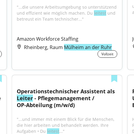
"...die unsere Arbeitsumgebung so unterstützend 
a
und effizient wie möglich machen. Du 
leitest
 und 
betreust ein Team technischer..."
Amazon Workforce Staffing
Rheinberg, Raum
Mülheim an der Ruhr
Vollzeit
Operationstechnischer Assistent als 
 
Leiter
 - Pflegemanagement / 
OP‑Abteilung (m/w/d)
"...und immer mit einem Blick für die Menschen, 
die hier arbeiten und behandelt werden. Ihre 
Aufgaben • Du 
leitest
..."