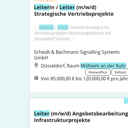
Leiter
in / 
Leiter
 (m/w/d) 
Strategische Vertriebsprojekte
"...
Leiterin
 / 
Leiter
 (m/w/d) Strategische 
Vertriebsprojekte Mönchengladbach bei 
Düsseldorf Vollzeit..."
Scheidt & Bachmann Signalling Systems 
GmbH
Düsseldorf, Raum
Mülheim an der Ruhr
Homeoffice
Vollzeit
Von 85.000,00 € bis 120.000,00 € pro Jah
Leiter
 (m/w/d) Angebotsbearbeitung 
Infrastrukturprojekte