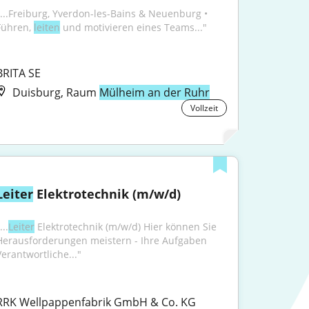
"...Freiburg, Yverdon-les-Bains & Neuenburg • 
Führen, 
leiten
 und motivieren eines Teams..."
BRITA SE
Duisburg, Raum
Mülheim an der Ruhr
Vollzeit
Leiter
 Elektrotechnik (m/w/d)
...
Leiter
 Elektrotechnik (m/w/d) Hier können Sie 
Herausforderungen meistern - Ihre Aufgaben 
Verantwortliche..."
RRK Wellpappenfabrik GmbH & Co. KG