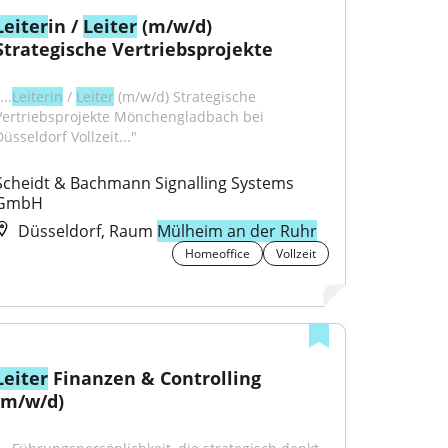
Leiter
in / 
Leiter
 (m/w/d) 
Strategische Vertriebsprojekte
...
Leiterin
 / 
Leiter
 (m/w/d) Strategische 
Vertriebsprojekte Mönchengladbach bei 
üsseldorf Vollzeit..."
Scheidt & Bachmann Signalling Systems 
GmbH
Düsseldorf, Raum
Mülheim an der Ruhr
Homeoffice
Vollzeit
Leiter
 Finanzen & Controlling 
(m/w/d)