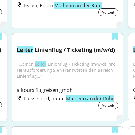
Essen, Raum
Mülheim an der Ruhr
Vollzeit
)
Leiter
 Linienflug / Ticketing (m/w/d)
"...einen 
Leiter
 Linienflug / Ticketing (m/w/d) Ihre 
Herausforderung Sie verantworten den Bereich 
Linienflug..."
alltours flugreisen gmbh
Düsseldorf, Raum
Mülheim an der Ruhr
Vollzeit