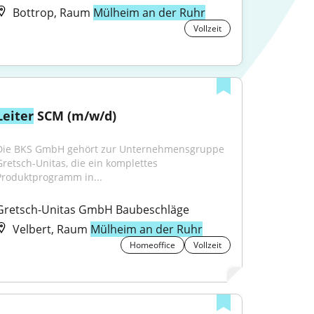
Bottrop, Raum
Mülheim an der Ruhr
Vollzeit
Leiter
 SCM (m/w/d)
Die BKS GmbH gehört zur Unternehmensgruppe 
Gretsch-Unitas, die ein komplettes 
Produktprogramm in...
Gretsch-Unitas GmbH Baubeschläge
Velbert, Raum
Mülheim an der Ruhr
Homeoffice
Vollzeit