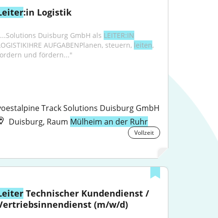
Leiter
:in Logistik
"...Solutions Duisburg GmbH als 
LEITER:IN
LOGISTIKIHRE AUFGABENPlanen, steuern, 
leiten
, 
fordern und fördern..."
voestalpine Track Solutions Duisburg GmbH
Duisburg, Raum
Mülheim an der Ruhr
Vollzeit
Leiter
 Technischer Kundendienst / 
Vertriebsinnendienst (m/w/d)