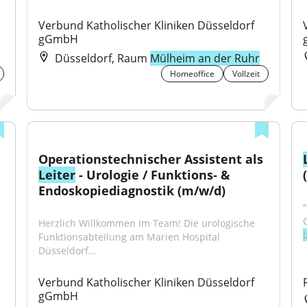
Verbund Katholischer Kliniken Düsseldorf 
gGmbH
Düsseldorf, Raum
Mülheim an der Ruhr
Homeoffice
Vollzeit
Operationstechnischer Assistent als 
Leiter
 - Urologie / Funktions‑ & 
Endoskopiediagnostik (m/w/d)
"
Herzlich Willkommen im Team! Die urologische 
L
Funktionsabteilung am Marien Hospital 
Düsseldorf...
Verbund Katholischer Kliniken Düsseldorf 
gGmbH