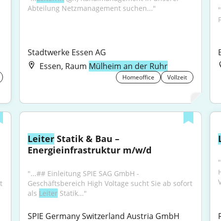
Abteilung Netzmanagement suchen..."
Stadtwerke Essen AG
Essen, Raum
Mülheim an der Ruhr
Homeoffice
Vollzeit
Leiter
 Statik & Bau – 
Energieinfrastruktur m/w/d
"
"...## Einleitung SPIE SAG GmbH - 
 
Geschäftsbereich High Voltage sucht Sie ab sofort 
als 
Leiter
 Statik..."
SPIE Germany Switzerland Austria GmbH