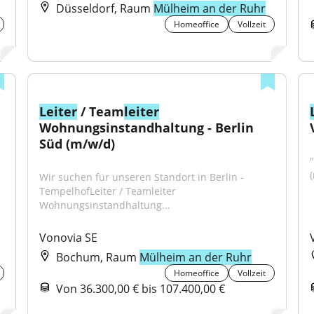
Düsseldorf, Raum
Mülheim an der Ruhr
Homeoffice
Vollzeit
Leiter
 / Team
leiter
Wohnungsinstandhaltung - Berlin 
Süd (m/w/d)
"
Wir suchen für unseren Standort in Berlin - 
TempelhofLeiter / Teamleiter 
Wohnungsinstandhaltung...
Vonovia SE
Bochum, Raum
Mülheim an der Ruhr
Homeoffice
Vollzeit
Von 36.300,00 € bis 107.400,00 €