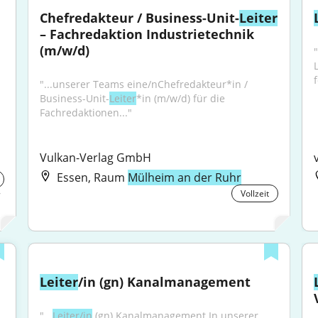
Chefredakteur / Business-Unit-
Leiter
– Fachredaktion Industrietechnik 
(m/w/d)
"...unserer Teams eine/nChefredakteur*in / 
Business-Unit-
Leiter
*in (m/w/d) für die 
Fachredaktionen..."
Vulkan-Verlag GmbH
Essen, Raum
Mülheim an der Ruhr
r
Vollzeit
Leiter
/in (gn) Kanalmanagement
"...
Leiter/in
 (gn) Kanalmanagement In unserer 