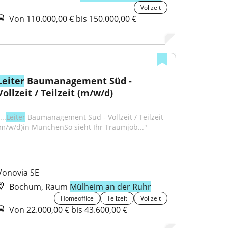
Vollzeit
Von 110.000,00 € bis 150.000,00 €
Leiter
 Baumanagement Süd - 
Vollzeit / Teilzeit (m/w/d)
...
Leiter
 Baumanagement Süd - Vollzeit / Teilzeit 
(m/w/d)in MünchenSo sieht Ihr Traumjob..."
Vonovia SE
Bochum, Raum
Mülheim an der Ruhr
Homeoffice
Teilzeit
Vollzeit
Von 22.000,00 € bis 43.600,00 €