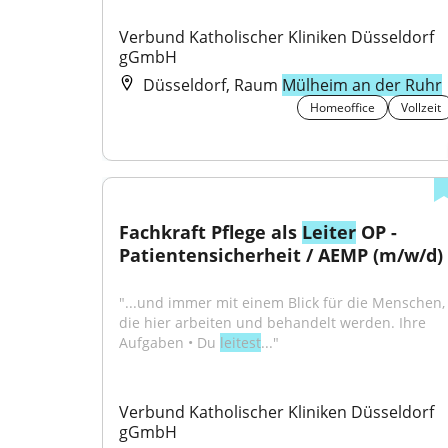
Verbund Katholischer Kliniken Düsseldorf 
gGmbH
Düsseldorf, Raum
Mülheim an der Ruhr
Homeoffice
Vollzeit
Fachkraft Pflege als 
Leiter
 OP - 
Patientensicherheit / AEMP (m/w/d)
"...und immer mit einem Blick für die Menschen, 
die hier arbeiten und behandelt werden. Ihre 
Aufgaben • Du 
leitest
..."
Verbund Katholischer Kliniken Düsseldorf 
gGmbH