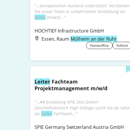
"...europäischen Ausland unterstützt. Verstärken 
Sie unser Team in unbefristeter Anstellung als 
Leiter
 (m/w/d..."
HOCHTIEF Infrastructure GmbH
Essen, Raum
Mülheim an der Ruhr
Homeoffice
Vollzeit
Leiter
 Fachteam 
Projektmanagement m/w/d
"...## Einleitung SPIE SAG GmbH - 
Geschäftsbereich High Voltage sucht Sie ab sofort
als 
Leiter
 Fachteam..."
SPIE Germany Switzerland Austria GmbH