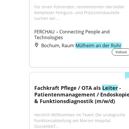
Für einen führenden, renommierten Hersteller 
komplexer Feinguss- und Präzisionsbauteile 
suchen wir...
FERCHAU – Connecting People and 
Technologies
Bochum, Raum
Mülheim an der Ruhr
Vollzeit
Fachkraft Pflege / OTA als 
Leiter
 - 
Patientenmanagement / Endoskopie
& Funktionsdiagnostik (m/w/d)
Herzlich Willkommen im Team! Die urologische 
Funktionsabteilung am Marien Hospital 
Düsseldorf...