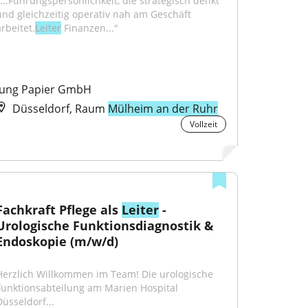
"...Führungspersönlichkeit, die strategisch denkt 
und gleichzeitig operativ nah am Geschäft 
rbeitet.
Leiter
 Finanzen..."
Jung Papier GmbH
Düsseldorf, Raum
Mülheim an der Ruhr
Vollzeit
Fachkraft Pflege als 
Leiter
 - 
Urologische Funktionsdiagnostik & 
Endoskopie (m/w/d)
Herzlich Willkommen im Team! Die urologische 
Funktionsabteilung am Marien Hospital 
Düsseldorf...