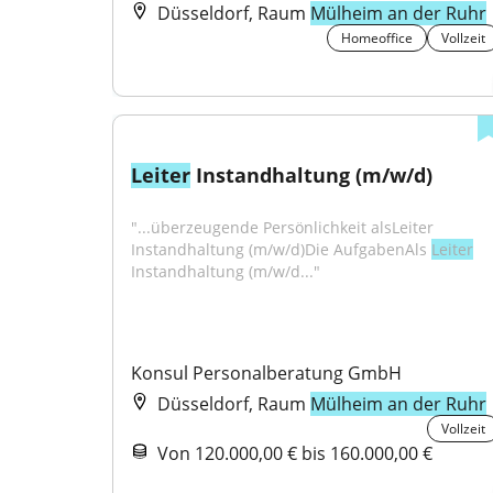
Düsseldorf, Raum
Mülheim an der Ruhr
Homeoffice
Vollzeit
Leiter
 Instandhaltung (m/w/d)
"...überzeugende Persönlichkeit alsLeiter 
Instandhaltung (m/w/d)Die AufgabenAls 
Leiter
Instandhaltung (m/w/d..."
Konsul Personalberatung GmbH
Düsseldorf, Raum
Mülheim an der Ruhr
Vollzeit
Von 120.000,00 € bis 160.000,00 €