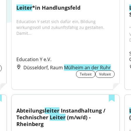
Leiter
*in Handlungsfeld
Education Y setzt sich dafür ein, Bildung 
wirkungsvoll und zukunftsfähig zu gestalten. 
"
Damit...
D
Education Y e.V.
Düsseldorf, Raum
Mülheim an der Ruhr
Teilzeit
Vollzeit
Abteilungs
leiter
 Instandhaltung / 
Technischer 
Leiter
 (m/w/d) - 
Rheinberg