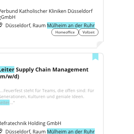
Verbund Katholischer Kliniken Düsseldorf 
gGmbH
Düsseldorf, Raum
Mülheim an der Ruhr
Homeoffice
Vollzeit
Leiter
 Supply Chain Management 
(m/w/d)
...Feuerfest steht für Teams, die offen sind: Für 
Generationen, Kulturen und geniale Ideen. 
eiter
..."
Refratechnik Holding GmbH
Düsseldorf, Raum
Mülheim an der Ruhr