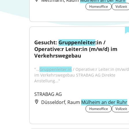
Mettmann, Raum
Mülheim an der Ruhr
Homeoffice
Vollzeit
Gesucht: 
Gruppenleiter
:in / 
Operative:r Leiter:in (m/w/d) im 
Verkehrswegebau
"...
Gruppenleiter:in
 / Operative:r Leiter:in (m/w/d)
im Verkehrswegebau STRABAG AG Direkte 
Anstellung..."
STRABAG AG
Düsseldorf, Raum
Mülheim an der Ruhr
Homeoffice
Vollzeit