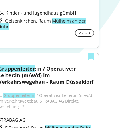
Ev. Kinder - und Jugendhaus gGmbH
Gelsenkirchen, Raum
Mülheim an der
Ruhr
Vollzeit
Gruppenleiter
:in / Operative:r 
Leiter:in (m/w/d) im 
Verkehrswegebau - Raum Düsseldorf
...
Gruppenleiter:in
 / Operative:r Leiter:in (m/w/d) 
im Verkehrswegebau STRABAG AG Direkte 
Anstellung..."
STRABAG AG