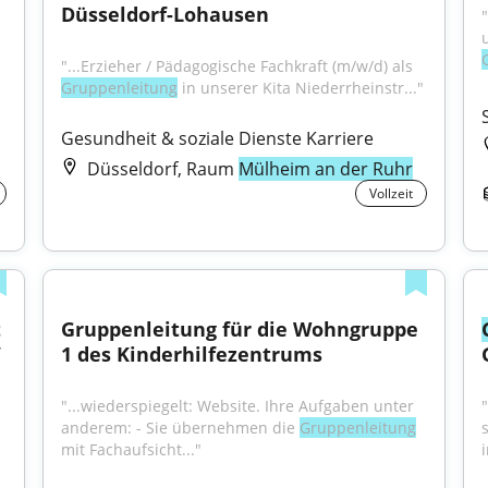
Düsseldorf-Lohausen
"...Erzieher / Pädagogische Fachkraft (m/w/d) als 
Gruppenleitung
 in unserer Kita Niederrheinstr..."
Gesundheit & soziale Dienste Karriere
Düsseldorf, Raum
Mülheim an der Ruhr
Vollzeit
 
Gruppenleitung für die Wohngruppe 
 
1 des Kinderhilfezentrums
"...wiederspiegelt: Website. Ihre Aufgaben unter 
anderem: - Sie übernehmen die 
Gruppenleitung
mit Fachaufsicht..."