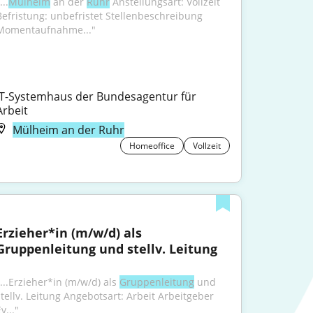
...
Mülheim
 an der 
Ruhr
 Anstellungsart: Vollzeit 
Befristung: unbefristet Stellenbeschreibung 
Momentaufnahme..."
IT-Systemhaus der Bundesagentur für 
Arbeit
Mülheim an der Ruhr
Homeoffice
Vollzeit
Erzieher*in (m/w/d) als 
Gruppenleitung und stellv. Leitung
...Erzieher*in (m/w/d) als 
Gruppenleitung
 und 
stellv. Leitung Angebotsart: Arbeit Arbeitgeber 
v..."