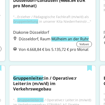
Düsseldorf-Lohausen (4668.84 EUR 
"
pro Monat)
"
"...Erzieher / Pädagogische Fachkraft (m/w/d) als 
Gruppenleitung
 in unserer Kita Niederrheinstr..."
Diakonie Düsseldorf
Düsseldorf, Raum
Mülheim an der Ruhr
Vollzeit
Von 4.668,84 € bis 5.135,72 € pro Monat
Gruppenleiter
:in / Operative:r 
Leiter:in (m/w/d) im 
Verkehrswegebau
"
 
"...
Gruppenleiter:in
 / Operative:r Leiter:in (m/w/d) 
E
im Verkehrswegebau STRABAG AG Direkte 