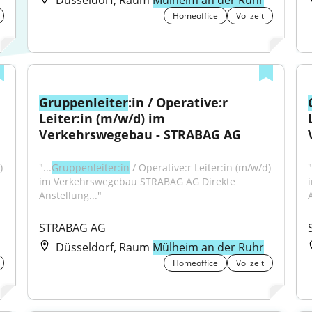
Düsseldorf, Raum
Mülheim an der Ruhr
Homeoffice
Vollzeit
Gruppenleiter
:in / Operative:r 
Leiter:in (m/w/d) im 
Verkehrswegebau - STRABAG AG
 
"...
Gruppenleiter:in
 / Operative:r Leiter:in (m/w/d) 
"
im Verkehrswegebau STRABAG AG Direkte 
Anstellung..."
STRABAG AG
Düsseldorf, Raum
Mülheim an der Ruhr
Homeoffice
Vollzeit