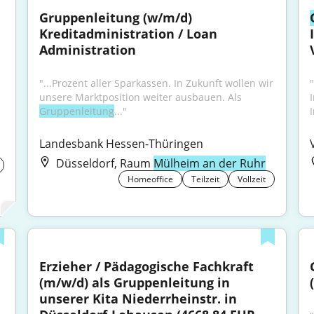
Gruppenleitung (w/m/d) 
Kreditadministration / Loan 
Administration
"...Prozent aller Spar­kassen. In Zukunft wollen wir 
"
unsere Markt­position weiter ausbauen. Als 
Gruppenleitung
..."
Landesbank Hessen-Thüringen
Düsseldorf, Raum
Mülheim an der Ruhr
Homeoffice
Teilzeit
Vollzeit
Erzieher / Pädagogische Fachkraft 
(m/w/d) als Gruppenleitung in 
unserer Kita Niederrheinstr. in 