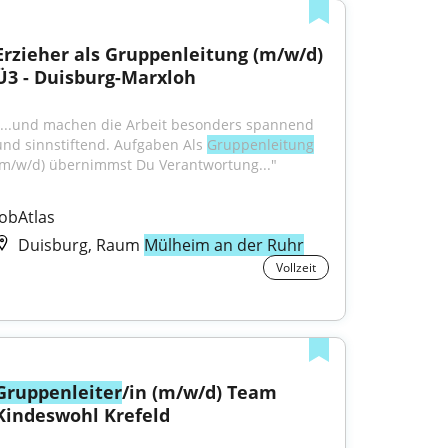
Erzieher als Gruppenleitung (m/w/d) 
Ü3 - Duisburg-Marxloh
"...und machen die Arbeit besonders spannend 
und sinnstiftend. Aufgaben Als 
Gruppenleitung
(m/w/d) übernimmst Du Verantwortung..."
JobAtlas
Duisburg, Raum
Mülheim an der Ruhr
Vollzeit
Gruppenleiter
/in (m/w/d) Team 
Kindeswohl Krefeld