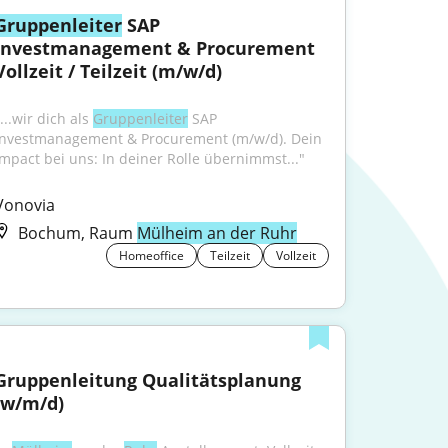
Gruppenleiter
 SAP 
Investmanagement & Procurement 
Vollzeit / Teilzeit (m/w/d)
...wir dich als 
Gruppenleiter
 SAP 
Investmanagement & Procurement (m/w/d). Dein 
Impact bei uns: In deiner Rolle übernimmst..."
Vonovia
Bochum, Raum
Mülheim an der Ruhr
Homeoffice
Teilzeit
Vollzeit
Gruppenleitung Qualitätsplanung 
(w/m/d)