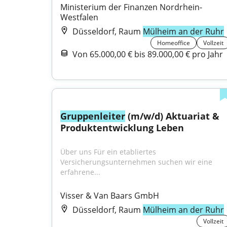
Ministerium der Finanzen Nordrhein-
Westfalen
Düsseldorf, Raum
Mülheim an der Ruhr
Homeoffice
Vollzeit
Von 65.000,00 € bis 89.000,00 € pro Jahr
Gruppenleiter
 (m/w/d) Aktuariat & 
Produktentwicklung Leben
Über uns Für ein etabliertes 
Versicherungsunternehmen suchen wir eine 
erfahrene...
Visser & Van Baars GmbH
Düsseldorf, Raum
Mülheim an der Ruhr
Vollzeit