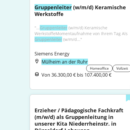
Gruppenleiter
 (w/m/d) Keramische 
Werkstoffe
"...
Gruppenleiter
 (w/m/d) Keramische 
WerkstoffeMomentaufnahme von Ihrem Tag Als 
Gruppenleiter
 (w/m/d..."
Siemens Energy
Mülheim an der Ruhr
Homeoffice
Vollzeit
Von 36.300,00 € bis 107.400,00 €
Erzieher / Pädagogische Fachkraft 
(m/w/d) als Gruppenleitung in 
unserer Kita Niederrheinstr. in 