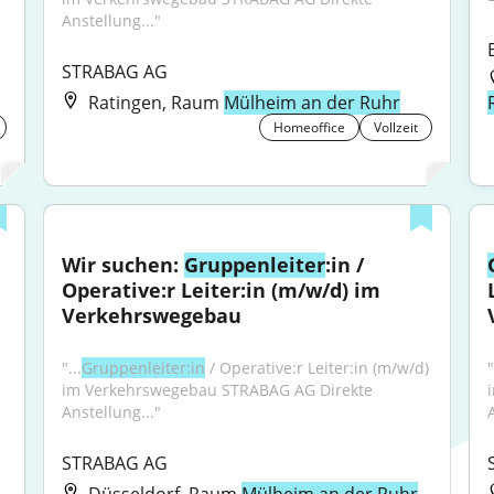
Anstellung..."
STRABAG AG
Ratingen, Raum
Mülheim an der Ruhr
Homeoffice
Vollzeit
Wir suchen: 
Gruppenleiter
:in / 
Operative:r Leiter:in (m/w/d) im 
Verkehrswegebau
"...
Gruppenleiter:in
 / Operative:r Leiter:in (m/w/d) 
"
im Verkehrswegebau STRABAG AG Direkte 
Anstellung..."
STRABAG AG