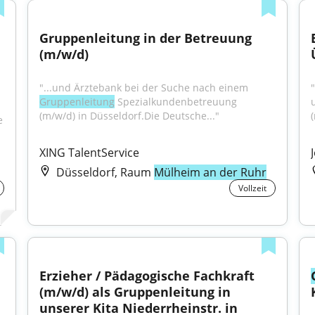
Gruppenleitung in der Betreuung 
(m/w/d)
"...und Ärztebank bei der Suche nach einem 
Gruppenleitung
 Spezialkundenbetreuung 
(m/w/d) in Düsseldorf.Die Deutsche..."
e
XING TalentService
Düsseldorf, Raum
Mülheim an der Ruhr
Vollzeit
Erzieher / Pädagogische Fachkraft 
(m/w/d) als Gruppenleitung in 
unserer Kita Niederrheinstr. in 