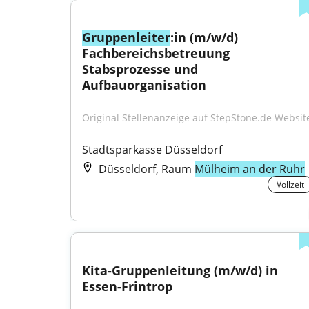
Gruppenleiter
:in (m/w/d) 
Fachbereichsbetreuung 
Stabsprozesse und 
Aufbauorganisation
Original Stellenanzeige auf StepStone.de Websit
Stadtsparkasse Düsseldorf
Düsseldorf, Raum
Mülheim an der Ruhr
Vollzeit
Kita-Gruppenleitung (m/w/d) in 
Essen-Frintrop