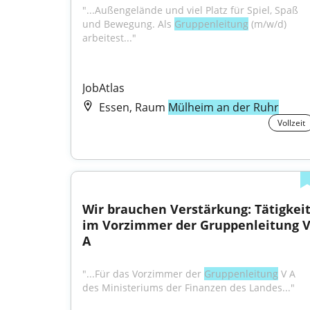
"...Außengelände und viel Platz für Spiel, Spaß 
und Bewegung. Als 
Gruppenleitung
 (m/w/d) 
arbeitest..."
JobAtlas
Essen, Raum
Mülheim an der Ruhr
Vollzeit
Wir brauchen Verstärkung: Tätigkeit
im Vorzimmer der Gruppenleitung V
A
"...Für das Vorzimmer der 
Gruppenleitung
 V A 
des Ministeriums der Finanzen des Landes..."