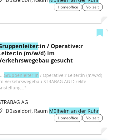
Düsseldorf, Raum
Mülheim an der Ruhr
Homeoffice
Vollzeit
Gruppenleiter
:in / Operative:r 
Leiter:in (m/w/d) im 
Verkehrswegebau gesucht
...
Gruppenleiter:in
 / Operative:r Leiter:in (m/w/d) 
im Verkehrswegebau STRABAG AG Direkte 
Anstellung..."
STRABAG AG
Düsseldorf, Raum
Mülheim an der Ruhr
Homeoffice
Vollzeit