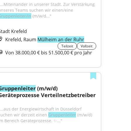
"...Miteinander in unserer Stadt. Zur Verstärkung 
unseres Teams suchen wir einen/eine 
Gruppenleiter/in
 (m/w/d..."
Stadt Krefeld
Krefeld, Raum
Mülheim an der Ruhr
Teilzeit
Vollzeit
Von 38.000,00 € bis 51.500,00 € pro Jahr
Gruppenleiter
 (m/w/d) 
Geräteprozesse Verteilnetzbetreiber
"...aus der Energiewirtschaft in Düsseldorf 
suchen wir derzeit einen 
Gruppenleiter
 (m/w/d) 
im Bereich Geräteprozesse. ✨..."