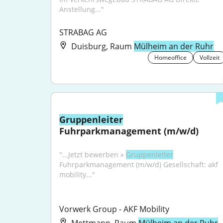
Anstellung..."
STRABAG AG
Duisburg, Raum
Mülheim an der Ruhr
Homeoffice
Vollzeit
Gruppenleiter
Fuhrparkmanagement (m/w/d)
"...Jetzt bewerben » 
Gruppenleiter
Fuhrparkmanagement (m/w/d) Gesellschaft: akf 
mobility..."
Vorwerk Group - AKF Mobility