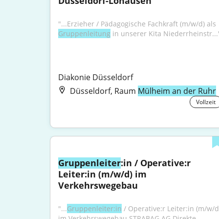
Düsseldorf-Lohausen
"...Erzieher / Pädagogische Fachkraft (m/w/d) als 
Gruppenleitung
 in unserer Kita Niederrheinstr...
Diakonie Düsseldorf
Düsseldorf, Raum
Mülheim an der Ruhr
Vollzeit
Gruppenleiter
:in / Operative:r 
Leiter:in (m/w/d) im 
Verkehrswegebau
"...
Gruppenleiter:in
 / Operative:r Leiter:in (m/w/d)
im Verkehrswegebau STRABAG AG Direkte 