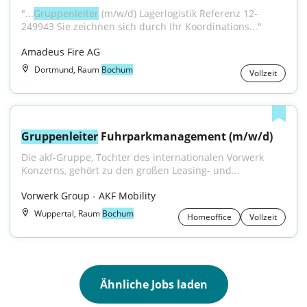
"...
Gruppenleiter
 (m/w/d) Lagerlogistik Referenz 12-
249943 Sie zeichnen sich durch Ihr Koordinations..."
Amadeus Fire AG
Dortmund, Raum
Bochum
Vollzeit
Gruppenleiter
 Fuhrparkmanagement (m/w/d)
Die akf-Gruppe, Tochter des internationalen Vorwerk 
Konzerns, gehört zu den großen Leasing- und...
Vorwerk Group - AKF Mobility
Wuppertal, Raum
Bochum
Homeoffice
Vollzeit
Ähnliche Jobs laden