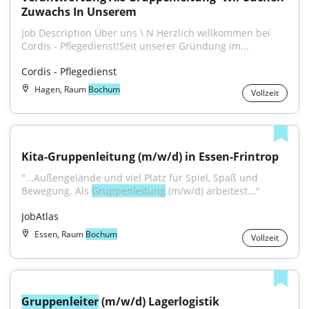
Zuwachs In Unserem
Job Description Über uns \ N Herzlich willkommen bei 
Cordis - Pflegedienst!Seit unserer Gründung im...
Cordis - Pflegedienst
Hagen, Raum
Bochum
Vollzeit
Kita-Gruppenleitung (m/w/d) in Essen-Frintrop
"...Außengelände und viel Platz für Spiel, Spaß und 
Bewegung. Als 
Gruppenleitung
 (m/w/d) arbeitest..."
JobAtlas
Essen, Raum
Bochum
Vollzeit
Gruppenleiter
 (m/w/d) Lagerlogistik