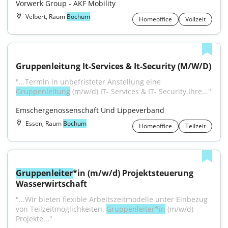
Vorwerk Group - AKF Mobility
Velbert, Raum
Bochum
Homeoffice
Vollzeit
Gruppenleitung It-Services & It-Security (M/W/D)
"...Termin in unbefristeter Anstellung eine 
Gruppenleitung
 (m/w/d) IT- Services & IT- Security.Ihre..."
Emschergenossenschaft Und Lippeverband
Essen, Raum
Bochum
Homeoffice
Teilzeit
Gruppenleiter
*in (m/w/d) Projektsteuerung 
Wasserwirtschaft
"...Wir bieten flexible Arbeitszeitmodelle unter Einbezug 
von Teilzeitmöglichkeiten. 
Gruppenleiter*in
 (m/w/d) 
Projekte..."