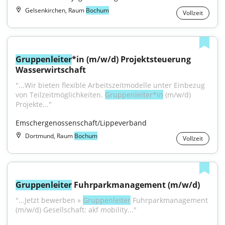
Gelsenkirchen, Raum
Bochum
Vollzeit
Gruppenleiter
*in (m/w/d) Projektsteuerung 
Wasserwirtschaft
"...Wir bieten flexible Arbeitszeitmodelle unter Einbezug 
von Teilzeitmöglichkeiten. 
Gruppenleiter*in
 (m/w/d) 
Projekte..."
Emschergenossenschaft/Lippeverband
Dortmund, Raum
Bochum
Vollzeit
Gruppenleiter
 Fuhrparkmanagement (m/w/d)
"...Jetzt bewerben » 
Gruppenleiter
 Fuhrparkmanagement 
(m/w/d) Gesellschaft: akf mobility..."