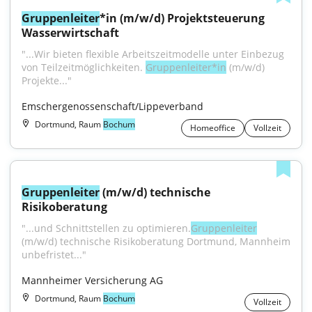
Gruppenleiter
*in (m/w/d) Projektsteuerung 
Wasserwirtschaft
"...Wir bieten flexible Arbeitszeitmodelle unter Einbezug 
von Teilzeitmöglichkeiten. 
Gruppenleiter*in
 (m/w/d) 
Projekte..."
Emschergenossenschaft/Lippeverband
Dortmund, Raum
Bochum
Homeoffice
Vollzeit
Gruppenleiter
 (m/w/d) technische 
Risikoberatung
"...und Schnittstellen zu optimieren.
Gruppenleiter
(m/w/d) technische Risikoberatung Dortmund, Mannheim 
unbefristet..."
Mannheimer Versicherung AG
Dortmund, Raum
Bochum
Vollzeit