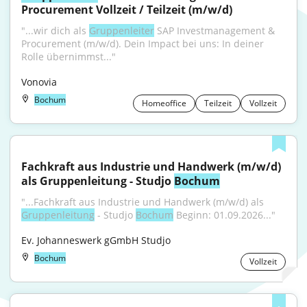
Procurement Vollzeit / Teilzeit (m/w/d)
"...wir dich als 
Gruppenleiter
 SAP Investmanagement & 
Procurement (m/w/d). Dein Impact bei uns: In deiner 
Rolle übernimmst..."
Vonovia
Bochum
Homeoffice
Teilzeit
Vollzeit
Fachkraft aus Industrie und Handwerk (m/w/d) 
als Gruppenleitung - Studjo 
Bochum
"...Fachkraft aus Industrie und Handwerk (m/w/d) als 
Gruppenleitung
 - Studjo 
Bochum
 Beginn: 01.09.2026..."
Ev. Johanneswerk gGmbH Studjo
Bochum
Vollzeit