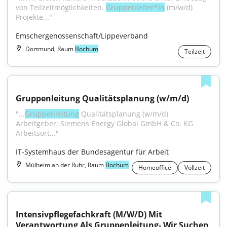
von Teilzeitmöglichkeiten. 
Gruppenleiter*in
 (m/w/d) 
Projekte..."
Emschergenossenschaft/Lippeverband
Dortmund, Raum
Bochum
Teilzeit
Gruppenleitung Qualitätsplanung (w/m/d)
"...
Gruppenleitung
 Qualitätsplanung (w/m/d) 
Arbeitgeber: Siemens Energy Global GmbH & Co. KG 
Arbeitsort..."
IT-Systemhaus der Bundesagentur für Arbeit
Mülheim an der Ruhr, Raum
Bochum
Homeoffice
Vollzeit
Intensivpflegefachkraft (M/W/D) Mit 
Verantwortung Als Gruppenleitung- Wir Suchen 