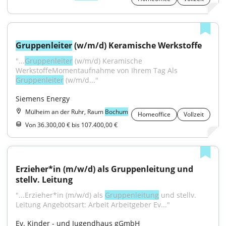
Gruppenleiter
 (w/m/d) Keramische Werkstoffe
"...
Gruppenleiter
 (w/m/d) Keramische 
WerkstoffeMomentaufnahme von Ihrem Tag Als 
Gruppenleiter
 (w/m/d..."
Siemens Energy
Mülheim an der Ruhr, Raum
Bochum
Homeoffice
Vollzeit
Von 36.300,00 € bis 107.400,00 €
Erzieher*in (m/w/d) als Gruppenleitung und 
stellv. Leitung
"...Erzieher*in (m/w/d) als 
Gruppenleitung
 und stellv. 
Leitung Angebotsart: Arbeit Arbeitgeber Ev..."
Ev. Kinder - und Jugendhaus gGmbH