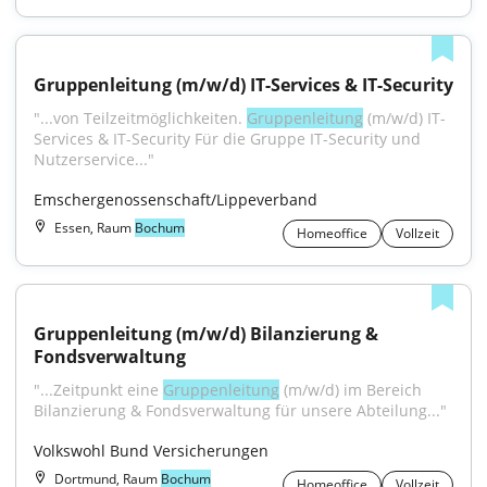
Gruppenleitung (m/w/d) IT-Services & IT-Security
"...von Teilzeitmöglichkeiten. 
Gruppenleitung
 (m/w/d) IT-
Services & IT-Security Für die Gruppe IT-Security und 
Nutzerservice..."
Emschergenossenschaft/Lippeverband
Essen, Raum
Bochum
Homeoffice
Vollzeit
Gruppenleitung (m/w/d) Bilanzierung & 
Fondsverwaltung
"...Zeitpunkt eine 
Gruppenleitung
 (m/w/d) im Bereich 
Bilanzierung & Fondsverwaltung für unsere Abteilung..."
Volkswohl Bund Versicherungen
Dortmund, Raum
Bochum
Homeoffice
Vollzeit