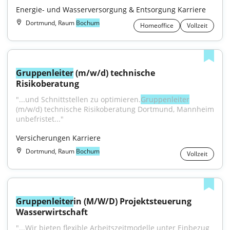
Energie- und Wasserversorgung & Entsorgung Karriere
Dortmund, Raum
Bochum
Homeoffice
Vollzeit
Gruppenleiter
 (m/w/d) technische 
Risikoberatung
"...und Schnittstellen zu optimieren.
Gruppenleiter
(m/w/d) technische Risikoberatung Dortmund, Mannheim 
unbefristet..."
Versicherungen Karriere
Dortmund, Raum
Bochum
Vollzeit
Gruppenleiter
in (M/W/D) Projektsteuerung 
Wasserwirtschaft
"...Wir bieten flexible Arbeitszeitmodelle unter Einbezug 