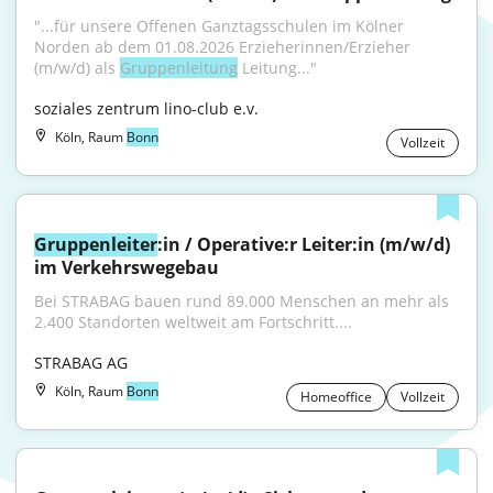
"...für unsere Offenen Ganztagsschulen im Kölner 
Norden ab dem 01.08.2026 Erzieherinnen/Erzieher 
(m/w/d) als 
Gruppenleitung
 Leitung..."
soziales zentrum lino-club e.v.
Köln, Raum
Bonn
Vollzeit
Gruppenleiter
:in / Operative:r Leiter:in (m/w/d) 
im Verkehrswegebau
Bei STRABAG bauen rund 89.000 Menschen an mehr als 
2.400 Standorten weltweit am Fortschritt....
STRABAG AG
Köln, Raum
Bonn
Homeoffice
Vollzeit