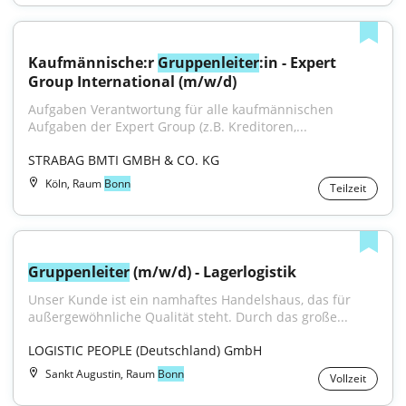
Kaufmännische:r 
Gruppenleiter
:in - Expert 
Group International (m/w/d)
Aufgaben Verantwortung für alle kaufmännischen 
Aufgaben der Expert Group (z.B. Kreditoren,...
STRABAG BMTI GMBH & CO. KG
Köln, Raum
Bonn
Teilzeit
Gruppenleiter
 (m/w/d) - Lagerlogistik
Unser Kunde ist ein namhaftes Handelshaus, das für 
außergewöhnliche Qualität steht. Durch das große...
LOGISTIC PEOPLE (Deutschland) GmbH
Sankt Augustin, Raum
Bonn
Vollzeit