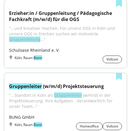
Erzieher:in / Gruppenleitung / Pädagogische 
Fachkraft (m/w/d) für die OGS
"...und kreativer machen. Für unsere OGS in Köln und 
unsere OGS in Frechen suchen wir motivierte 
Gruppenleitung
..."
Schuloase Rheinland e. V.
Köln, Raum
Bonn
Vollzeit
Gruppenleiter
 (w/m/d) Projektsteuerung
"...Standort in Köln als 
Gruppenleiter
 (w/m/d) in der 
Projektsteuerung. Ihre Aufgaben - Verantwortlich für 
unser Team..."
BUNG GmbH
Köln, Raum
Bonn
Homeoffice
Vollzeit