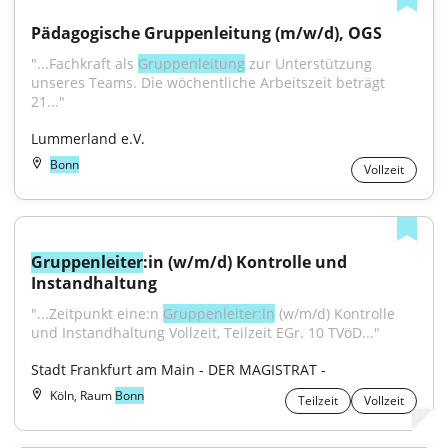
Pädagogische Gruppenleitung (m/w/d), OGS
"...Fachkraft als 
Gruppenleitung
 zur Unterstützung 
unseres Teams. Die wöchentliche Arbeitszeit beträgt 
21..."
Lummerland e.V.
Bonn
Vollzeit
Gruppenleiter
:in (w/m/d) Kontrolle und 
Instandhaltung
"...Zeitpunkt eine:n 
Gruppenleiter:in
 (w/m/d) Kontrolle 
und Instandhaltung Vollzeit, Teilzeit EGr. 10 TVöD..."
Stadt Frankfurt am Main - DER MAGISTRAT -
Köln, Raum
Bonn
Teilzeit
Vollzeit