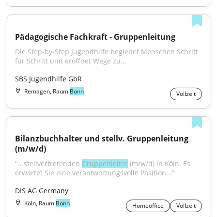
Pädagogische Fachkraft - Gruppenleitung
Die Step-by-Step Jugendhilfe begleitet Menschen Schritt 
für Schritt und eröffnet Wege zu...
SBS Jugendhilfe GbR
Remagen, Raum
Bonn
Vollzeit
Bilanzbuchhalter und stellv. Gruppenleitung 
(m/w/d)
"...stellvertretenden 
Gruppenleiter
 (m/w/d) in Köln. Es 
erwartet Sie eine verantwortungsvolle Position..."
DIS AG Germany
Köln, Raum
Bonn
Homeoffice
Vollzeit