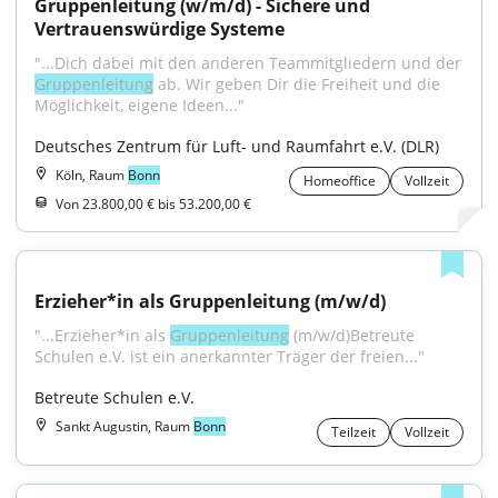
Gruppenleitung (w/m/d) - Sichere und 
Vertrauenswürdige Systeme
"...Dich dabei mit den anderen Teammitgliedern und der 
Gruppenleitung
 ab. Wir geben Dir die Freiheit und die 
Möglichkeit, eigene Ideen..."
Deutsches Zentrum für Luft- und Raumfahrt e.V. (DLR)
Köln, Raum
Bonn
Homeoffice
Vollzeit
Von 23.800,00 € bis 53.200,00 €
Erzieher*in als Gruppenleitung (m/w/d)
"...Erzieher*in als 
Gruppenleitung
 (m/w/d)Betreute 
Schulen e.V. ist ein anerkannter Träger der freien..."
Betreute Schulen e.V.
Sankt Augustin, Raum
Bonn
Teilzeit
Vollzeit