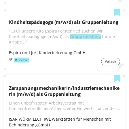
Kindheitspädagoge (m/w/d) als Gruppenleitung
"...Für unsere Kita Espira Forstenried suchen wir 
Kindheitspädagoge (m/w/d) als 
Gruppenleitung
 für die 
Krippe..."
Espira und Joki Kinderbetreuung GmbH
München
Vollzeit
ZerspanungsmechanikerIn/Industriemechanike
rIn (m/w/d) als Gruppenleitung
Einen unbefristeten Arbeitsvertrag mit 
familienfreundlichen ArbeitszeitenEin wertschätzendes...
ISAR WÜRM LECH IWL Werkstätten für Menschen mit 
Behinderung gGmbH