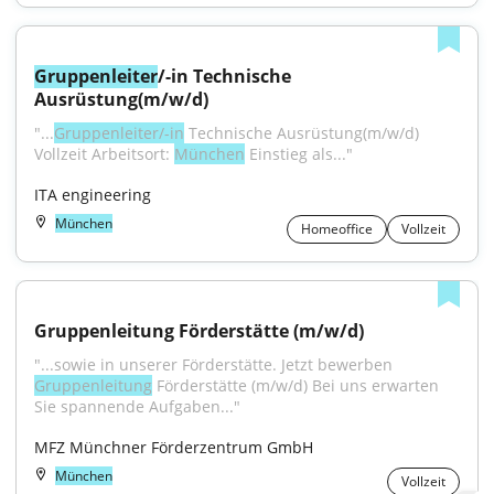
Gruppenleiter
/-in Technische 
Ausrüstung(m/w/d)
"...
Gruppenleiter/-in
 Technische Ausrüstung(m/w/d) 
Vollzeit Arbeitsort: 
München
 Einstieg als..."
ITA engineering
München
Homeoffice
Vollzeit
Gruppenleitung Förderstätte (m/w/d)
"...sowie in unserer Förderstätte. Jetzt bewerben 
Gruppenleitung
 Förderstätte (m/w/d) Bei uns erwarten 
Sie spannende Aufgaben..."
MFZ Münchner Förderzentrum GmbH
München
Vollzeit