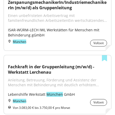
ZerspanungsmechanikerIn/Industriemechanike
rIn (m/w/d) als Gruppenleitung
Einen unbefristeten Arbeitsvertrag mit 
familienfreundlichen ArbeitszeitenEin wertschätzendes...
ISAR-WÜRM-LECH IWL Werkstätten für Menschen mit 
Behinderung gGmbH
München
Vollzeit
Fachkraft in der Gruppenleitung (m/w/d) - 
Werkstatt Lerchenau
Anleitung, Betreuung, Förderung und Assistenz der 
Menschen mit Behinderung mit deutlich erhöhtem...
Lebenshilfe Werkstatt 
München
 GmbH
München
Vollzeit
Von 3.083,00 € bis 3.750,00 € pro Monat