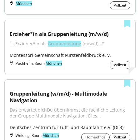
München
Vollzeit
Erzieher*in als Gruppenleitung (m/w/d)
"...Erzieher*in als 
Gruppenleitung
 (m/w/d)..."
Montessori-Gemeinschaft Fürstenfeldbruck e. V.
Puchheim, Raum
München
Vollzeit
Gruppenleitung (w/m/d) - Multimodale 
Navigation
Das erwartet dichDu übernimmst die fachliche Leitung 
der Gruppe Multimodale Navigation. Dies...
Deutsches Zentrum für Luft- und Raumfahrt e.V. (DLR)
Weßling, Raum
München
Homeoffice
Vollzeit