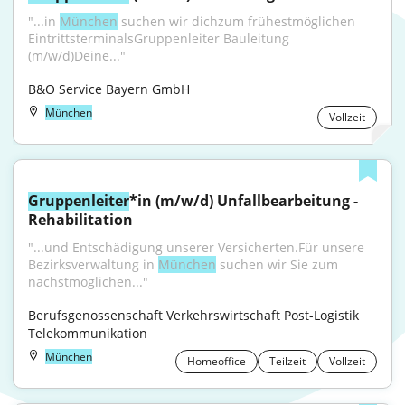
"...in 
München
 suchen wir dichzum frühestmöglichen 
EintrittsterminalsGruppenleiter Bauleitung 
(m/w/d)Deine..."
B&O Service Bayern GmbH
München
Vollzeit
Gruppenleiter
*in (m/w/d) Unfallbearbeitung - 
Rehabilitation
"...und Entschädigung unserer Versicherten.Für unsere 
Bezirksverwaltung in 
München
 suchen wir Sie zum 
nächstmöglichen..."
Berufsgenossenschaft Verkehrswirtschaft Post-Logistik 
Telekommunikation
München
Homeoffice
Teilzeit
Vollzeit