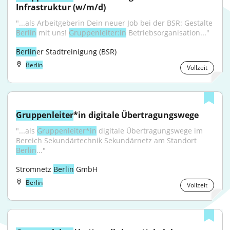
Infrastruktur (w/m/d)
"...als Arbeitgeberin Dein neuer Job bei der BSR: Gestalte 
Berlin
 mit uns! 
Gruppenleiter:in
 Betriebsorganisation..."
Berlin
er Stadtreinigung (BSR)
Berlin
Vollzeit
Gruppenleiter
*in digitale Übertragungswege
"...als 
Gruppenleiter*in
 digitale Übertragungswege im 
Bereich Sekundärtechnik Sekundärnetz am Standort 
Berlin
..."
Stromnetz 
Berlin
 GmbH
Berlin
Vollzeit