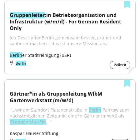
Gruppenleiter
:in Betriebsorganisation und 
Infrastruktur (w/m/d) - For German Resident 
Only
Job DescriptionBerlin gemeinsam besser, grüner und 
sauberer machen – das ist unsere Mission als...
Berlin
er Stadtreinigung (BSR)
Berlin
Vollzeit
Gärtner*in als Gruppenleitung WfbM 
Gartenwerkstatt (m/w/d)
"...wir am Standort Platanenstraße in 
Berlin
 Pankow zum 
nächstmöglichen Zeitpunkt eine*n Gärtner (m/w/d) als 
Gruppenleiter*in
..."
Kaspar Hauser Stiftung