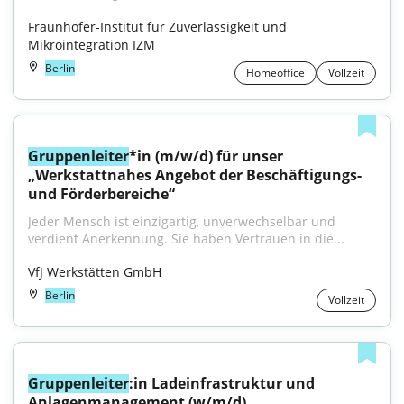
Fraunhofer-Institut für Zuverlässigkeit und 
Mikrointegration IZM
Berlin
Homeoffice
Vollzeit
Gruppenleiter
*in (m/w/d) für unser 
„Werkstattnahes Angebot der Beschäftigungs- 
und Förderbereiche“
Jeder Mensch ist einzigartig, unverwechselbar und 
verdient Anerkennung. Sie haben Vertrauen in die...
VfJ Werkstätten GmbH
Berlin
Vollzeit
Gruppenleiter
:in Ladeinfrastruktur und 
Anlagenmanagement (w/m/d)