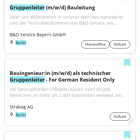
Gruppenleiter
 (m/w/d) Bauleitung
Über uns Willkommen in unserer Welt des Handwerks 
und der TechnikWillkommen bei B&O Service, wo...
B&O Service Bayern GmbH
Berlin
Homeoffice
Vollzeit
Bauingenieur:in (m/w/d) als technischer 
Gruppenleiter
 - For German Resident Only
Job DescriptionBei STRABAG bauen rund 89.000 
Menschen an mehr als 2.400 Standorten weltweit am...
Strabag AG
Berlin
Vollzeit