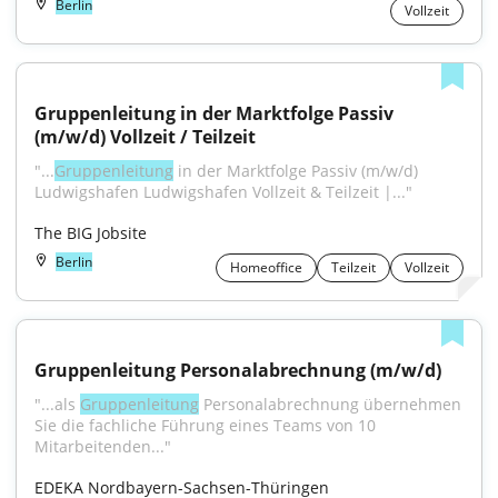
Berlin
Vollzeit
Gruppenleitung in der Marktfolge Passiv 
(m/w/d) Vollzeit / Teilzeit
"...
Gruppenleitung
 in der Marktfolge Passiv (m/w/d) 
Ludwigshafen Ludwigshafen Vollzeit & Teilzeit |..."
The BIG Jobsite
Berlin
Homeoffice
Teilzeit
Vollzeit
Gruppenleitung Personalabrechnung (m/w/d)
"...als 
Gruppenleitung
 Personalabrechnung übernehmen 
Sie die fachliche Führung eines Teams von 10 
Mitarbeitenden..."
EDEKA Nordbayern-Sachsen-Thüringen 