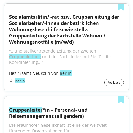
Sozialamtsrätin/ -rat bzw. Gruppenleitung der 
Sozialarbeiter/-innen der bezirklichen 
Wohnungslosenhilfe sowie stellv. 
Gruppenleitung der Fachstelle Wohnen / 
Wohnungsnotfälle (m/w/d)
"...und stellvertretende Leitung der zweiten 
Gruppenleitung
 und der Fachstelle sind Sie für die 
Koordinierung..."
Bezirksamt Neukölln von 
Berlin
Berlin
Vollzeit
Gruppenleiter
*in – Personal- und 
Reisemanagement (all genders)
Die Fraunhofer-Gesellschaft ist eine der weltweit 
führenden Organisationen für...