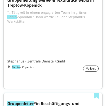
Gruppenleitung Werbe- & Textildruck WfbM in 
Treptow-Köpenick
"...Tätigkeit in einem engagierten Team im grünen 
Berlin
-Spandau? Dann werde Teil der Stephanus 
Werkstätten!
Stephanus - Zentrale Dienste gGmbH
Berlin
- Köpenick
Vollzeit
Gruppenleiter
*in Beschäftigungs- und 