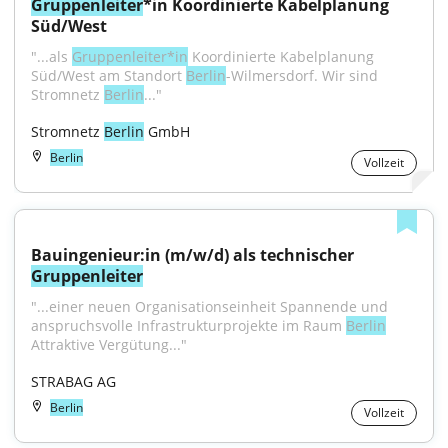
Gruppenleiter
*in Koordinierte Kabelplanung 
Süd/West
"...als 
Gruppenleiter*in
 Koordinierte Kabelplanung 
Süd/West am Standort 
Berlin
-Wilmersdorf. Wir sind 
Stromnetz 
Berlin
..."
Stromnetz 
Berlin
 GmbH
Berlin
Vollzeit
Bauingenieur:in (m/w/d) als technischer 
Gruppenleiter
"...einer neuen Organisationseinheit Spannende und 
anspruchsvolle Infrastrukturprojekte im Raum 
Berlin
Attraktive Vergütung..."
STRABAG AG
Berlin
Vollzeit