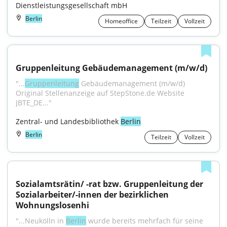
Dienstleistungsgesellschaft mbH
Berlin
Homeoffice
Teilzeit
Vollzeit
Gruppenleitung Gebäudemanagement (m/w/d)
"...
Gruppenleitung
 Gebäudemanagement (m/w/d) 
Original Stellenanzeige auf StepStone.de Website 
JBTE_DE..."
Zentral- und Landesbibliothek 
Berlin
Berlin
Teilzeit
Vollzeit
Sozialamtsrätin/ -rat bzw. Gruppenleitung der 
Sozialarbeiter/-innen der bezirklichen 
Wohnungslosenhi
"...Neukölln in 
Berlin
 wurde bereits mehrfach für seine 