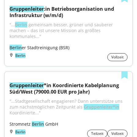
Gruppenleiter
:in Betriebsorganisation und 
Infrastruktur (w/m/d)
"...
Berlin
 gemeinsam besser, grüner und sauberer 
machen – das ist unsere Mission als größtes 
kommunales..."
Berlin
er Stadtreinigung (BSR)
Berlin
Vollzeit
Gruppenleiter
*in Koordinierte Kabelplanung 
Süd/West (79000.00 EUR pro Jahr)
"...Stadtgesellschaft engagieren? Dann unterstütze uns 
zum nächstmöglichen Zeitpunkt als 
Gruppenleiter*in
Koordinierte..."
Stromnetz 
Berlin
 GmbH
Berlin
Teilzeit
Vollzeit