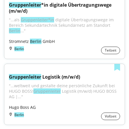
Gruppenleiter
*in digitale Übertragungswege 
(m/w/d)
"...als 
Gruppenleiter*in
 digitale Übertragungswege im 
Bereich Sekundärtechnik Sekundärnetz am Standort 
Berlin
..."
Stromnetz 
Berlin
 GmbH
Berlin
Teilzeit
Gruppenleiter
 Logistik (m/w/d)
"...weltweit und gestalte deine persönliche Zukunft bei 
HUGO BOSS!
Gruppenleiter
 Logistik (m/w/d) HUGO BOSS 
AG |..."
Hugo Boss AG
Berlin
Vollzeit