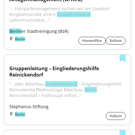
"...Fuhrparkmanagement suchen wir am Standort 
Ringbahnstraße eine:n 
Gruppenleiter:in
Ladeinfrastruktur..."
Berlin
er Stadtreinigung (BSR)
Berlin
Homeoffice
Vollzeit
Gruppenleitung – Eingliederungshilfe 
Reinickendorf
"...oder Biberbau.
Gruppenleitung
 – Eingliederungshilfe 
ReinickendorfWohnanlage Biberbau, 
Berlin
-
Reinickendorf / Frohnauab sofort..."
Stephanus-Stiftung
Berlin
Vollzeit