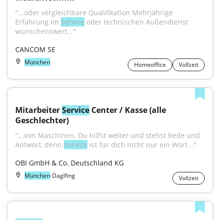
"...oder vergleichbare Qualifikation Mehrjährige 
Erfahrung im 
Service
 oder technischen Außendienst 
wünschenswert..."
CANCOM SE
München
Homeoffice
Vollzeit
Mitarbeiter 
Service
 Center / Kasse (alle 
Geschlechter)
"...von Maschinen. Du hilfst weiter und stehst Rede und 
Antwort, denn 
Service
 ist für dich nicht nur ein Wort..."
OBI GmbH & Co. Deutschland KG
München
-Daglfing
Vollzeit