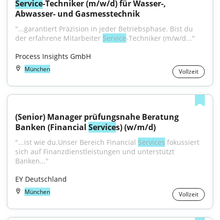
Service
-Techniker (m/w/d) für Wasser-, 
Abwasser- und Gasmesstechnik
"...garantiert Präzision in jeder Betriebsphase. Bist du 
der erfahrene Mitarbeiter 
Service
-Techniker (m/w/d..."
Process Insights GmbH
München
Vollzeit
(Senior) Manager prüfungsnahe Beratung 
Banken (Financial 
Service
s) (w/m/d)
"...ist wie du.Unser Bereich Financial 
Services
 fokussiert 
sich auf Finanzdienstleistungen und unterstützt 
Banken..."
EY Deutschland
München
Vollzeit