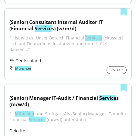
(Senior) Consultant Internal Auditor IT 
(Financial 
Service
s) (w/m/d)
"...ist wie du.Unser Bereich Financial 
Services
 fokussiert 
sich auf Finanzdienstleistungen und unterstützt 
Banken..."
EY Deutschland
München
Vollzeit
(Senior) Manager IT-Audit / Financial 
Service
s 
(m/w/d)
"...
München
 und Stuttgart.Als (Senior) Manager IT-Audit / 
Financial 
Services
 (m/w/d) unterstützt..."
Deloitte