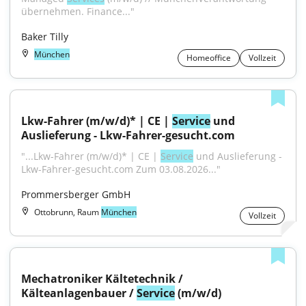
übernehmen. Finance..."
Baker Tilly
München
Homeoffice
Vollzeit
Lkw-Fahrer (m/w/d)* | CE | 
Service
 und 
Auslieferung - Lkw-Fahrer-gesucht.com
"...Lkw-Fahrer (m/w/d)* | CE | 
Service
 und Auslieferung - 
Lkw-Fahrer-gesucht.com Zum 03.08.2026..."
Prommersberger GmbH
Ottobrunn, Raum
München
Vollzeit
Mechatroniker Kältetechnik / 
Kälteanlagenbauer / 
Service
 (m/w/d)