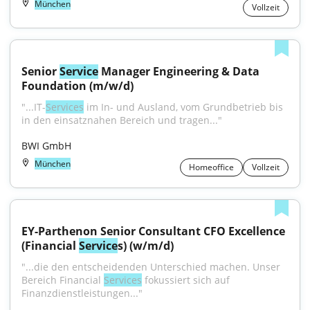
München
Vollzeit
Senior 
Service
 Manager Engineering & Data 
Foundation (m/w/d)
"...IT-
Services
 im In- und Ausland, vom Grundbetrieb bis 
in den einsatznahen Bereich und tragen..."
BWI GmbH
München
Homeoffice
Vollzeit
EY-Parthenon Senior Consultant CFO Excellence 
(Financial 
Service
s) (w/m/d)
"...die den entscheidenden Unterschied machen. Unser 
Bereich Financial 
Services
 fokussiert sich auf 
Finanzdienstleistungen..."