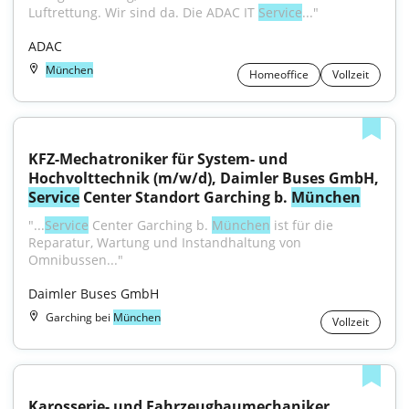
Luftrettung. Wir sind da. Die ADAC IT 
Service
..."
ADAC
München
Homeoffice
Vollzeit
KFZ-Mechatroniker für System- und 
Hochvolttechnik (m/w/d), Daimler Buses GmbH, 
Service
 Center Standort Garching b. 
München
"...
Service
 Center Garching b. 
München
 ist für die 
Reparatur, Wartung und Instandhaltung von 
Omnibussen..."
Daimler Buses GmbH
Garching bei
München
Vollzeit
Karosserie- und Fahrzeugbaumechaniker 