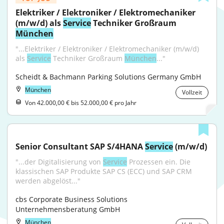
Elektriker / Elektroniker / Elektromechaniker 
(m/w/d) als 
Service
 Techniker Großraum 
München
"...Elektriker / Elektroniker / Elektromechaniker (m/w/d) 
als 
Service
 Techniker Großraum 
München
..."
Scheidt & Bachmann Parking Solutions Germany GmbH
München
Vollzeit
Von 42.000,00 € bis 52.000,00 € pro Jahr
Senior Consultant SAP S/4HANA 
Service
 (m/w/d)
"...der Digitalisierung von 
Service
 Prozessen ein. Die 
klassischen SAP Produkte SAP CS (ECC) und SAP CRM 
werden abgelöst..."
cbs Corporate Business Solutions 
Unternehmensberatung GmbH
München