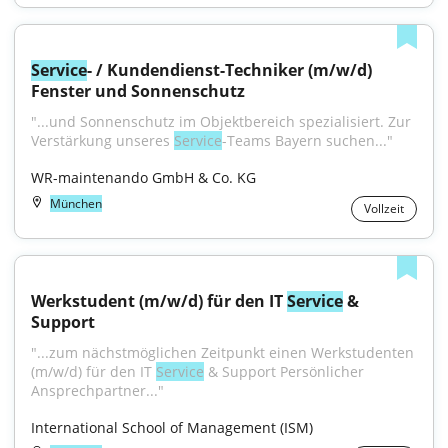
Service
- / Kundendienst-Techniker (m/w/d) 
Fenster und Sonnenschutz
"...und Sonnenschutz im Objektbereich spezialisiert. Zur 
Verstärkung unseres 
Service
-Teams Bayern suchen..."
WR-maintenando GmbH & Co. KG
München
Vollzeit
Werkstudent (m/w/d) für den IT 
Service
 & 
Support
"...zum nächstmöglichen Zeitpunkt einen Werkstudenten 
(m/w/d) für den IT 
Service
 & Support Persönlicher 
Ansprechpartner..."
International School of Management (ISM)