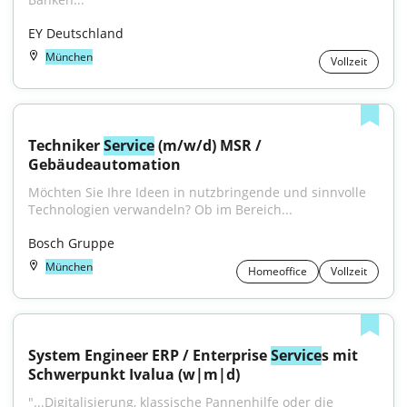
EY Deutschland
München
Vollzeit
Techniker 
Service
 (m/w/d) MSR / 
Gebäudeautomation
Möchten Sie Ihre Ideen in nutzbringende und sinnvolle 
Technologien verwandeln? Ob im Bereich...
Bosch Gruppe
München
Homeoffice
Vollzeit
System Engineer ERP / Enterprise 
Service
s mit 
Schwerpunkt Ivalua (w|m|d)
"...Digitalisierung, klassische Pannenhilfe oder die 