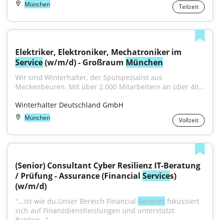
München
Teilzeit
Elektriker, Elektroniker, Mechatroniker im 
Service
 (w/m/d) - Großraum 
München
Wir sind Winterhalter, der Spülspezialist aus 
Meckenbeuren. Mit über 2.000 Mitarbeitern an über 40...
Winterhalter Deutschland GmbH
München
Vollzeit
(Senior) Consultant Cyber Resilienz IT-Beratung 
/ Prüfung - Assurance (Financial 
Service
s) 
(w/m/d)
"...ist wie du.Unser Bereich Financial 
Services
 fokussiert 
sich auf Finanzdienstleistungen und unterstützt 
Banken..."