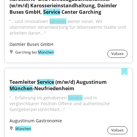
(w/m/d) Karosserieinstandhaltung, Daimler 
Buses GmbH, 
Service
 Center Garching
"...und innovativen 
Services
 weiter voran. Wir 
übernehmen Verantwortung für lebenswerte Städte und 
arbeiten daran..."
Daimler Buses GmbH
Garching bei
München
Vollzeit
Teamleiter 
Service
 (m/w/d) Augustinum 
München
-Neufriedenheim
"...Erfahrung im gehobenen 
Service
 und in 
vergleichbarer Position Offene und authentische 
Gastgeberpersönlichkeit..."
Augustinum Gastronomie
München
Vollzeit