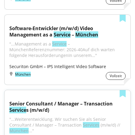
Vollzeit
Software-Entwickler (m/w/d) Video 
Management as a 
Service
 – 
München
"...Management as a 
Service
 – 
MünchenReferenznummer: 2026-40Auf dich warten 
folgende HerausforderungenIn unserem..."
Securiton GmbH – IPS Intelligent Video Software
München
Vollzeit
Senior Consultant / Manager – Transaction 
Service
s (m/w/d)
"...Weiterentwicklung. Wir suchen Sie als Senior 
Consultant / Manager – Transaction 
Services
 (m/w/d) // 
München
..."