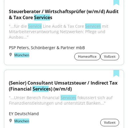
Steuerberater / Wirtschaftsprüfer (w/m/d) Audit 
& Tax Core 
Service
s
"...für die 
Service
 Line Audit & Tax Core 
Services
 mit 
Mitarbeiterverantwortung Netzwerken: Pflege und 
Ausbau..."
PSP Peters, Schönberger & Partner mbB
München
Homeoffice
Vollzeit
(Senior) Consultant Umsatzsteuer / Indirect Tax 
(Financial 
Service
s) (w/m/d)
"...Unser Bereich Financial 
Services
 fokussiert sich auf 
Finanzdienstleistungen und unterstützt Banken..."
EY Deutschland
München
Vollzeit