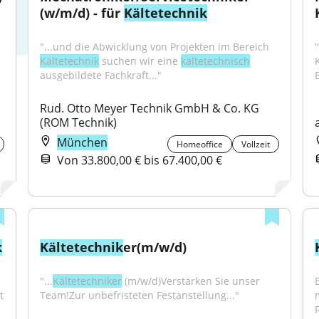
(w/m/d) - für 
Kältetechnik
"...und die Abwicklung von Projekten im Bereich 
"
Kältetechnik
 suchen wir eine 
kältetechnisch
ausgebildete Fachkraft..."
Rud. Otto Meyer Technik GmbH & Co. KG 
(ROM Technik)
München
Homeoffice
Vollzeit
Von 33.800,00 € bis 67.400,00 €
k
Kältetechnik
er(m/w/d)
"...
Kältetechniker
 (m/w/d)Verstärken Sie unser 
 
Team!Zur unbefristeten Festanstellung..."
F