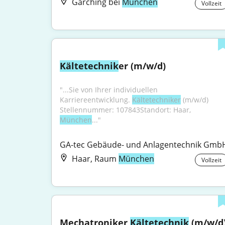
Garching bei
München
Vollzeit
Kältetechnik
er (m/w/d)
"...Sie von Ihrer individuellen 
Karriereentwicklung. 
Kältetechniker
 (m/w/d) 
Stellennummer: 107843Standort: Haar, 
München
..."
GA-tec Gebäude- und Anlagentechnik Gmb
Haar, Raum
München
Vollzeit
Mechatroniker 
Kältetechnik
 (m/w/d