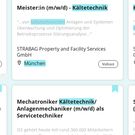
Meister:in (m/w/d) - 
Kältetechnik
"...von 
kältetechnischen
 Anlagen und Systemen 
Überwachung und Optimierung der 
Betriebsprozesse Störungsanalyse..."
STRABAG Property and Facility Services 
GmbH
München
Vollzeit
Mechatroniker 
Kältetechnik
/ 
)
Anlagenmechaniker (m/w/d) als 
Servicetechniker
ISS gehört heute mit rund 360.000 Mitarbeitern 