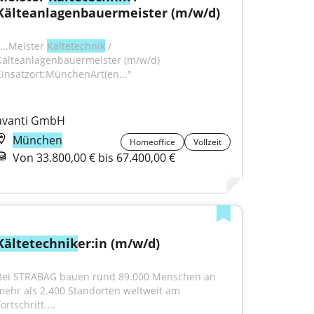
Kälteanlagenbauermeister (m/w/d)
...Meister 
Kältetechnik
 / 
Kälteanlagenbauermeister (m/w/d) 
Einsatzort:MünchenArt(en..."
avanti GmbH
München
Homeoffice
Vollzeit
Von 33.800,00 € bis 67.400,00 €
Kältetechnik
er:in (m/w/d)
Bei STRABAG bauen rund 89.000 Menschen an 
mehr als 2.400 Standorten weltweit am 
ortschritt....