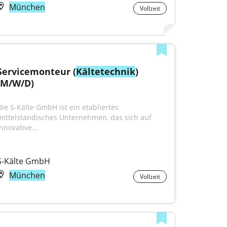
München
Vollzeit
Servicemonteur (
Kältetechnik
) 
(M/W/D)
Die S-Kälte GmbH ist ein etabliertes 
mittelständisches Unternehmen, das sich auf 
nnovative...
S-Kälte GmbH
München
Vollzeit