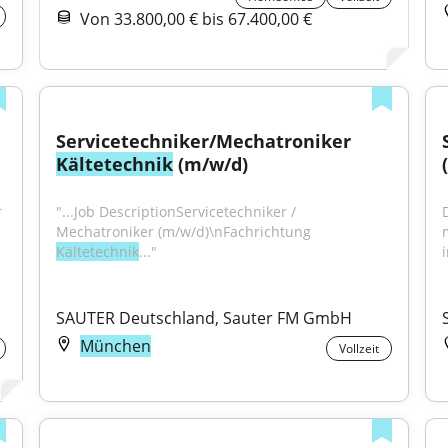
Von 33.800,00 € bis 67.400,00 €
Servicetechniker/Mechatroniker 
Kältetechnik
 (m/w/d)
r
"...Job DescriptionServicetechniker / 
Mechatroniker (m/w/d)\nFachrichtung 
Kältetechnik
..."
i
SAUTER Deutschland, Sauter FM GmbH
München
Vollzeit