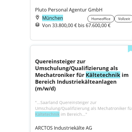
Pluto Personal Agentur GmbH
München
Homeoffice
Vollzeit
Von 33.800,00 € bis 67.600,00 €
Quereinsteiger zur 
Umschulung/Qualifizierung als 
Mechatroniker für 
Kältetechnik
 im 
Bereich Industriekälteanlagen 
(m/w/d)
"...Saarland Quereinsteiger zur 
Kältetechnik
 im Bereich..."
ARCTOS Industriekälte AG