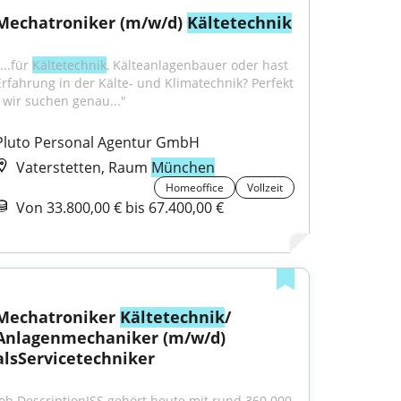
Mechatroniker (m/w/d) 
Kältetechnik
...für 
Kältetechnik
, Kälteanlagenbauer oder hast 
Erfahrung in der Kälte- und Klimatechnik? Perfekt 
- wir suchen genau..."
Pluto Personal Agentur GmbH
Vaterstetten, Raum
München
Homeoffice
Vollzeit
Von 33.800,00 € bis 67.400,00 €
Mechatroniker 
Kältetechnik
/ 
Anlagenmechaniker (m/w/d) 
alsServicetechniker
Job DescriptionISS gehört heute mit rund 360.000 