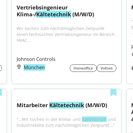
Vertriebsingenieur 
Klima-/
Kältetechnik
 (M/W/D)
"
Wir suchen zum nächstmöglichen Zeitpunkt 
einen technischen Vertriebsingenieur im Bereich 
HVAC...
Johnson Controls
München
Homeoffice
Vollzeit
Mitarbeiter 
Kältetechnik
 (M/W/D)
"...Wir suchen in der Klima- und 
Kältetechnik
 und 
Industriekälte zum nächstmöglichen Zeitpunkt..."