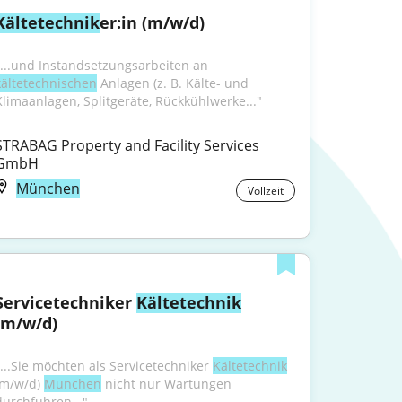
Kältetechnik
er:in (m/w/d)
"...und Instandsetzungsarbeiten an 
kältetechnischen
 Anlagen (z. B. Kälte- und 
Klimaanlagen, Splitgeräte, Rückkühlwerke..."
STRABAG Property and Facility Services 
GmbH
München
Vollzeit
Servicetechniker 
Kältetechnik
(m/w/d)
"...Sie möchten als Servicetechniker 
Kältetechnik
(m/w/d) 
München
 nicht nur Wartungen 
durchführen..."