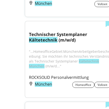
München
Vollzeit
Technischer Systemplaner 
Kältetechnik
 (m/w/d)
"...HomeofficeGebiet:MünchenArbeitgeberbesch
eibung: Sie möchten ihr technisches Verständnis 
als Technischer Systemplaner 
Kältetechnik
München
 (m/w/d..."
ROCKSOLID Personalvermittlung
München
Homeoffice
Vollzeit