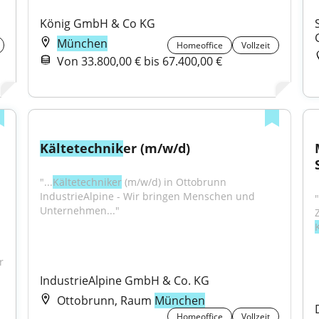
König GmbH & Co KG
München
Homeoffice
Vollzeit
Von 33.800,00 € bis 67.400,00 €
Kältetechnik
er (m/w/d)
"...
Kältetechniker
 (m/w/d) in Ottobrunn 
IndustrieAlpine - Wir bringen Menschen und 
Unternehmen..."
Umschulung/Qualifizierung als Mechatroniker für 
IndustrieAlpine GmbH & Co. KG
Ottobrunn, Raum
München
Homeoffice
Vollzeit