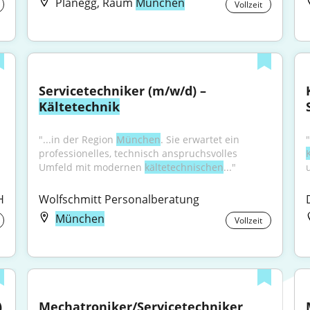
Planegg, Raum
München
Vollzeit
Servicetechniker (m/w/d) – 
Kältetechnik
"...in der Region 
München
. Sie erwartet ein 
professionelles, technisch anspruchsvolles 
Umfeld mit modernen 
kältetechnischen
..."
H
Wolfschmitt Personalberatung
München
Vollzeit
)
Mechatroniker/Servicetechniker 