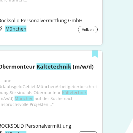
Rocksolid Personalvermittlung GmbH
München
Vollzeit
Obermonteur 
Kältetechnik
 (m/w/d)
...und 
UrlaubsgeldGebiet:MünchenArbeitgeberbeschrei
bung:Sie sind als Obermonteur 
Kältetechnik
(m/w/d) 
München
 auf der Suche nach 
anspruchsvolle Projekten..."
ROCKSOLID Personalvermittlung