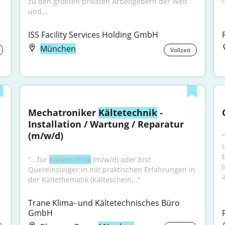
zu den größten privaten Arbeitgebern der Welt 
und...
ISS Facility Services Holding GmbH
München
Vollzeit
Mechatroniker 
Kältetechnik
 - 
Installation / Wartung / Reparatur 
(m/w/d)
"
"...für 
Kältetechnik
 (m/w/d) oder bist 
Quereinsteiger:in mit praktischen Erfahrungen in 
der Kältethematik (Kälteschein..."
Trane Klima- und Kältetechnisches Büro 
GmbH