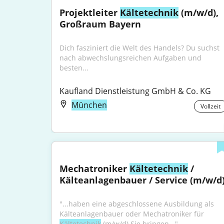
Projektleiter 
Kältetechnik
 (m/w/d), 
Großraum Bayern
Dich fasziniert die Welt des Handels? Du suchst 
nach abwechslungsreichen Aufgaben und 
besten...
Kaufland Dienstleistung GmbH & Co. KG
München
Vollzeit
Mechatroniker 
Kältetechnik
 / 
Kälteanlagenbauer / Service (m/w/d
"...haben eine abgeschlossene Ausbildung als 
Kälteanlagenbauer oder Mechatroniker für 
Kältetechnik
 (m/w/d).Sie bringen..."