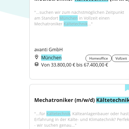
"...suchen wir zum nächstmöglichen Zeitpunkt 
am Standort 
München
 in Vollzeit einen 
Mechatroniker 
Kältetechnik
..."
avanti GmbH
München
Homeoffice
Vollzeit
Von 33.800,00 € bis 67.400,00 €
Mechatroniker (m/w/d) 
Kältetechni
"...für 
Kältetechnik
, Kälteanlagenbauer oder hast 
Erfahrung in der Kälte- und Klimatechnik? Perfekt
- wir suchen genau..."