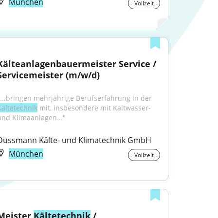
München
Vollzeit
Kälteanlagenbauermeister Service / 
Servicemeister (m/w/d)
"...bringen mehrjährige Berufserfahrung in der 
Kältetechnik
 mit, insbesondere mit Kaltwasser- 
und Klimaanlagen..."
Dussmann Kälte- und Klimatechnik GmbH
München
Vollzeit
Meister 
Kältetechnik
 / 