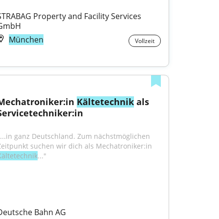
STRABAG Property and Facility Services 
GmbH
München
Vollzeit
Mechatroniker:in 
Kältetechnik
 als 
Servicetechniker:in
"...in ganz Deutschland. Zum nächstmöglichen 
Zeitpunkt suchen wir dich als Mechatroniker:in 
Kältetechnik
..."
Deutsche Bahn AG