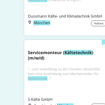
Dussmann Kälte- und Klimatechnik GmbH
München
Vollzeit
Servicemonteur (
Kältetechnik
) 
(m/w/d)
"...und zuverlässig zu den Kunden steuerstDu 
hast eine Ausbildung zum Mechatroniker für 
Kältetechnik
..."
S-Kälte GmbH