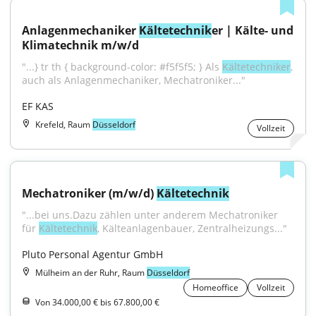
Anlagenmechaniker 
Kältetechnik
er | Kälte- und 
Klimatechnik m/w/d
"...} tr th { background-color: #f5f5f5; } Als 
Kältetechniker
, 
auch als Anlagenmechaniker, Mechatroniker..."
EF KAS
Krefeld, Raum
Düsseldorf
Vollzeit
Mechatroniker (m/w/d) 
Kältetechnik
"...bei uns.Dazu zählen unter anderem Mechatroniker 
für 
Kältetechnik
, Kälteanlagenbauer, Zentralheizungs..."
Pluto Personal Agentur GmbH
Mülheim an der Ruhr, Raum
Düsseldorf
Homeoffice
Vollzeit
Von 34.000,00 € bis 67.800,00 €