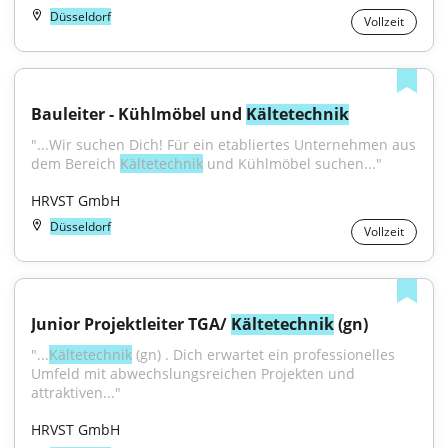
Düsseldorf
Vollzeit
Bauleiter - Kühlmöbel und 
Kältetechnik
"...Wir suchen Dich! Für ein etabliertes Unternehmen aus 
dem Bereich 
Kältetechnik
 und Kühlmöbel suchen..."
HRVST GmbH
Düsseldorf
Vollzeit
Junior Projektleiter TGA/ 
Kältetechnik
 (gn)
"...
Kältetechnik
 (gn) . Dich erwartet ein professionelles 
Umfeld mit abwechslungsreichen Projekten und 
attraktiven..."
HRVST GmbH