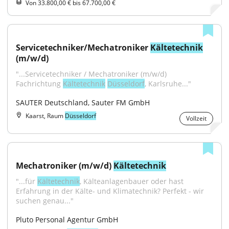
Von 33.800,00 € bis 67.700,00 €
Servicetechniker/Mechatroniker 
Kältetechnik
(m/w/d)
"...Servicetechniker / Mechatroniker (m/w/d) 
Fachrichtung 
Kältetechnik
Düsseldorf
, Karlsruhe..."
SAUTER Deutschland, Sauter FM GmbH
Kaarst, Raum
Düsseldorf
Vollzeit
Mechatroniker (m/w/d) 
Kältetechnik
"...für 
Kältetechnik
, Kälteanlagenbauer oder hast 
Erfahrung in der Kälte- und Klimatechnik? Perfekt - wir 
suchen genau..."
Pluto Personal Agentur GmbH