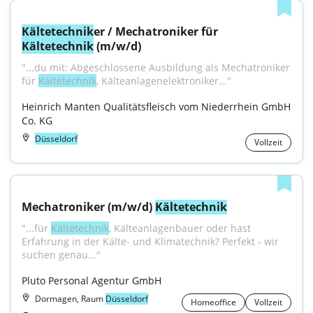
Kältetechnik
er / Mechatroniker für 
Kältetechnik
 (m/w/d)
"...du mit: Abgeschlossene Ausbildung als Mechatroniker 
für 
Kältetechnik
, Kälteanlagenelektroniker..."
Heinrich Manten Qualitätsfleisch vom Niederrhein GmbH 
Co. KG
Düsseldorf
Vollzeit
Mechatroniker (m/w/d) 
Kältetechnik
"...für 
Kältetechnik
, Kälteanlagenbauer oder hast 
Erfahrung in der Kälte- und Klimatechnik? Perfekt - wir 
suchen genau..."
Pluto Personal Agentur GmbH
Dormagen, Raum
Düsseldorf
Homeoffice
Vollzeit