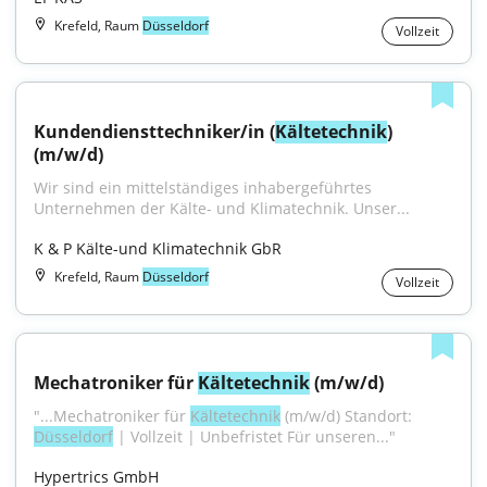
Krefeld, Raum
Düsseldorf
Vollzeit
Kundendiensttechniker/in (
Kältetechnik
) 
(m/w/d)
Wir sind ein mittelständiges inhabergeführtes 
Unternehmen der Kälte- und Klimatechnik. Unser...
K & P Kälte-und Klimatechnik GbR
Krefeld, Raum
Düsseldorf
Vollzeit
Mechatroniker für 
Kältetechnik
 (m/w/d)
"...Mechatroniker für 
Kältetechnik
 (m/w/d) Standort: 
Düsseldorf
 | Vollzeit | Unbefristet Für unseren..."
Hypertrics GmbH