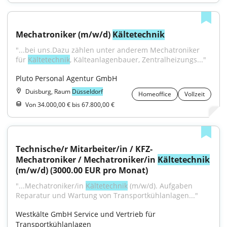
Mechatroniker (m/w/d) 
Kältetechnik
"...bei uns.Dazu zählen unter anderem Mechatroniker 
für 
Kältetechnik
, Kälteanlagenbauer, Zentralheizungs..."
Pluto Personal Agentur GmbH
Duisburg, Raum
Düsseldorf
Homeoffice
Vollzeit
Von 34.000,00 € bis 67.800,00 €
Technische/r Mitarbeiter/in / KFZ-
Mechatroniker / Mechatroniker/in 
Kältetechnik
(m/w/d) (3000.00 EUR pro Monat)
"...Mechatroniker/in 
Kältetechnik
 (m/w/d). Aufgaben 
Reparatur und Wartung von Transportkühlanlagen..."
Westkälte GmbH Service und Vertrieb für 
Transportkühlanlagen