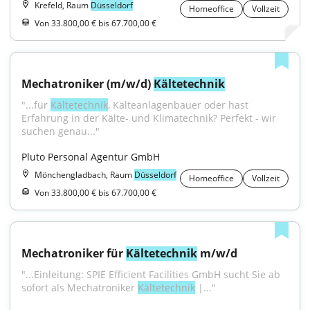
Krefeld, Raum
Düsseldorf
Homeoffice
Vollzeit
Von 33.800,00 € bis 67.700,00 €
Mechatroniker (m/w/d) 
Kältetechnik
"...für 
Kältetechnik
, Kälteanlagenbauer oder hast 
Erfahrung in der Kälte- und Klimatechnik? Perfekt - wir 
suchen genau..."
Pluto Personal Agentur GmbH
Mönchengladbach, Raum
Düsseldorf
Homeoffice
Vollzeit
Von 33.800,00 € bis 67.700,00 €
Mechatroniker für 
Kältetechnik
 m/w/d
"...Einleitung: SPIE Efficient Facilities GmbH sucht Sie ab 
sofort als Mechatroniker 
Kältetechnik
 |..."