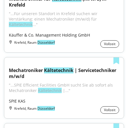
Krefeld
"...Für unseren Standort in Krefeld suchen wir 
Verstärkung: einen Mechatroniker (m/w/d) für 
Kältetechnik
..."
Käuffer & Co. Management Holding GmbH
Krefeld, Raum
Düsseldorf
Vollzeit
Mechatroniker 
Kältetechnik
 | Servicetechniker 
m/w/d
"...SPIE Efficient Facilities GmbH sucht Sie ab sofort als 
Mechatroniker 
Kältetechnik
 |..."
SPIE KAS
Krefeld, Raum
Düsseldorf
Vollzeit