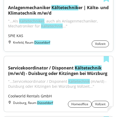
Anlagenmechaniker 
Kältetechnik
er | Kälte- und 
Klimatechnik m/w/d
"...Als 
Kältetechniker
, auch als Anlagenmechaniker, 
Mechatroniker für 
Kältetechnik
..."
SPIE KAS
Krefeld, Raum
Düsseldorf
Vollzeit
Servicekoordinator / Disponent 
Kältetechnik
(m/w/d) - Duisburg oder Kitzingen bei Würzburg
"...Servicekoordinator / Disponent 
Kältetechnik
 (m/w/d) - 
Duisburg oder Kitzingen bei Würzburg Vollzeit..."
Coolworld Rentals GmbH
Duisburg, Raum
Düsseldorf
Homeoffice
Vollzeit