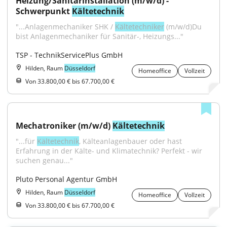
Heizung/Sanitärinstallation (m/w/d) - 
Schwerpunkt 
Kältetechnik
"...Anlagenmechaniker SHK / 
Kältetechniker
 (m/w/d)Du 
bist Anlagenmechaniker für Sanitär-, Heizungs..."
TSP - TechnikServicePlus GmbH
Hilden, Raum
Düsseldorf
Homeoffice
Vollzeit
Von 33.800,00 € bis 67.700,00 €
Mechatroniker (m/w/d) 
Kältetechnik
"...für 
Kältetechnik
, Kälteanlagenbauer oder hast 
Erfahrung in der Kälte- und Klimatechnik? Perfekt - wir 
suchen genau..."
Pluto Personal Agentur GmbH
Hilden, Raum
Düsseldorf
Homeoffice
Vollzeit
Von 33.800,00 € bis 67.700,00 €