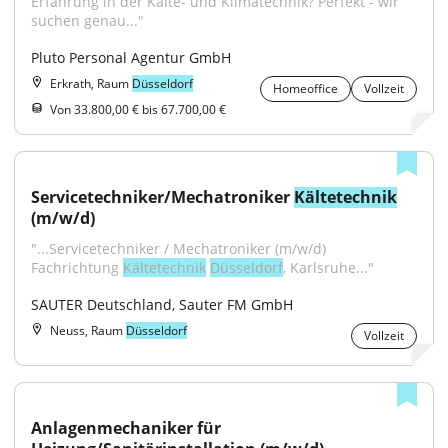
Erfahrung in der Kälte- und Klimatechnik? Perfekt - wir 
suchen genau..."
Pluto Personal Agentur GmbH
Erkrath, Raum
Düsseldorf
Homeoffice
Vollzeit
Von 33.800,00 € bis 67.700,00 €
Servicetechniker/Mechatroniker 
Kältetechnik
(m/w/d)
"...Servicetechniker / Mechatroniker (m/w/d) 
Fachrichtung 
Kältetechnik
Düsseldorf
, Karlsruhe..."
SAUTER Deutschland, Sauter FM GmbH
Neuss, Raum
Düsseldorf
Vollzeit
Anlagenmechaniker für 