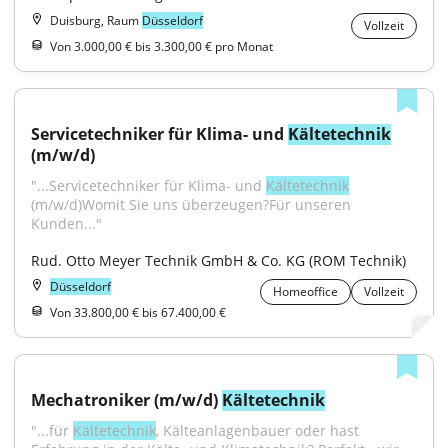
Duisburg, Raum
Düsseldorf
Vollzeit
Von 3.000,00 € bis 3.300,00 € pro Monat
Servicetechniker für Klima- und 
Kältetechnik
(m/w/d)
"...Servicetechniker für Klima- und 
Kältetechnik
(m/w/d)Womit Sie uns überzeugen?Für unseren 
Kunden..."
Rud. Otto Meyer Technik GmbH & Co. KG (ROM Technik)
Düsseldorf
Homeoffice
Vollzeit
Von 33.800,00 € bis 67.400,00 €
Mechatroniker (m/w/d) 
Kältetechnik
"...für 
Kältetechnik
, Kälteanlagenbauer oder hast 