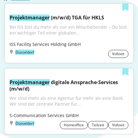
Projektmanager
 (m/w/d) TGA für HKLS
Bei ISS bist du mehr als nur ein Mitarbeitender – Du bist 
ein wichtiger Teil einer globalen...
ISS Facility Services Holding GmbH
Düsseldorf
Vollzeit
Projektmanager
 digitale Ansprache-Services 
(m/w/d)
Wir sind mehr als eine Agentur für mehr als eine Bank. 
Wir sind der zentrale Partner für...
S-Communication Services GmbH
Düsseldorf
Homeoffice
Teilzeit
Vollzeit