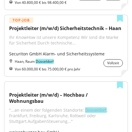
Von 40.800,00 € bis 98.400,00 €
TOP-JOB
Projektleiter (m/w/d) Sicherheitstechnik – Haan
Ihr KnowHow ist unsere Kompetenz Wir sind die Marke 
für Sicherheit Durch technische...
Securiton GmbH Alarm- und Sicherheitssysteme
Haan, Raum
Düsseldorf
Vollzeit
Von 60.000,00 € bis 75.000,00 € pro Jahr
Projektleiter (m/w/d) – Hochbau / 
Wohnungsbau
"...an einem der folgenden Standorte: 
Düsseldorf
, 
Frankfurt, Freiburg, Karlsruhe, Rottweil oder 
Stuttgart.AufgabenSteuerung..."