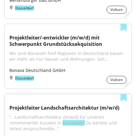
weisenburger bau GmbH
Düsseldorf
Vollzeit
Projektleiter/-entwickler (m/w/d) mit 
Schwerpunkt Grundstücksakquisition
Wir sind BonavaIn fünf Regionen in Deutschland bauen 
wir mehr als nur Häuser und Wohnungen. Seit...
Bonava Deutschland GmbH
Düsseldorf
Vollzeit
Projektleiter Landschaftsarchitektur (m/w/d)
"...Landschaftsarchitektur (m/w/d) für unseren 
renommierten Kunden in 
Düsseldorf
.Du berätst und 
leitest anspruchsvolle..."