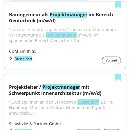
Bauingenieur als 
Projektmanager
 im Bereich 
Geotechnik (m/w/d)
"...in unser interdisziplinäres Team ein und übernimm 
Verantwortung als 
Projektmanager
 (m/w/d) im 
spannenden Bereich Geotechnik.Du..."
CDM Smith SE
Düsseldorf
Vollzeit
Projektleiter / 
Projektmanager
 mit 
Schwerpunkt Innenarchitektur (m/w/d)
"...Kolleg:innen an den Standorten 
Düsseldorf
, Berlin, 
Hamburg. München, Krakau, Istanbul und Riyadh 
entwickeln..."
Schwitzke & Partner GmbH