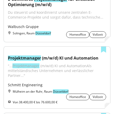
Optimierung (m/w/d)
Du steuerst und koordinierst unsere zentralen E-
Commerce-Projekte und sorgst dafür, dass technische...
Walbusch Gruppe
Solingen, Raum
Düsseldorf
Homeoffice
Vollzeit
Projektmanager
 (m/w/d) KI und Automation
"...
Projektmanager
 (m/w/d) KI und AutomationAls 
mittelständisches Unternehmen und verlässlicher 
Partner..."
Schmitt Engineering
Mülheim an der Ruhr, Raum
Düsseldorf
Homeoffice
Vollzeit
Von 38.400,00 € bis 76.600,00 €