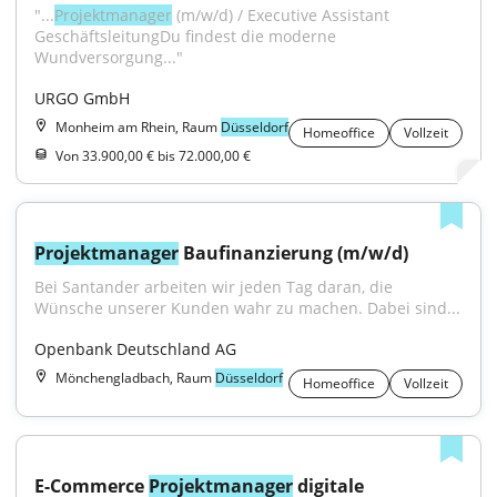
"...
Projektmanager
 (m/w/d) / Executive Assistant 
GeschäftsleitungDu findest die moderne 
Wundversorgung..."
URGO GmbH
Monheim am Rhein, Raum
Düsseldorf
Homeoffice
Vollzeit
Von 33.900,00 € bis 72.000,00 €
Projektmanager
 Baufinanzierung (m/w/d)
Bei Santander arbeiten wir jeden Tag daran, die 
Wünsche unserer Kunden wahr zu machen. Dabei sind...
Openbank Deutschland AG
Mönchengladbach, Raum
Düsseldorf
Homeoffice
Vollzeit
E-Commerce 
Projektmanager
 digitale 