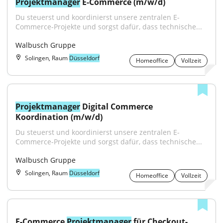
Projektmanager
 E-Commerce (m/w/d)
Du steuerst und koordinierst unsere zentralen E-
Commerce-Projekte und sorgst dafür, dass technische...
Walbusch Gruppe
Solingen, Raum
Düsseldorf
Homeoffice
Vollzeit
Projektmanager
 Digital Commerce 
Koordination (m/w/d)
Du steuerst und koordinierst unsere zentralen E-
Commerce-Projekte und sorgst dafür, dass technische...
Walbusch Gruppe
Solingen, Raum
Düsseldorf
Homeoffice
Vollzeit
E-Commerce 
Projektmanager
 für Checkout-