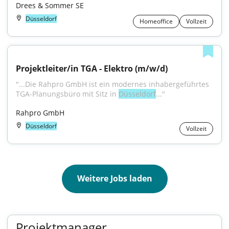
Drees & Sommer SE
Düsseldorf
Homeoffice
Vollzeit
Projektleiter/in TGA - Elektro (m/w/d)
"...Die Rahpro GmbH ist ein modernes inhabergeführtes 
TGA-Planungsbüro mit Sitz in 
Düsseldorf
..."
Rahpro GmbH
Düsseldorf
Vollzeit
Weitere Jobs laden
Projektmanager