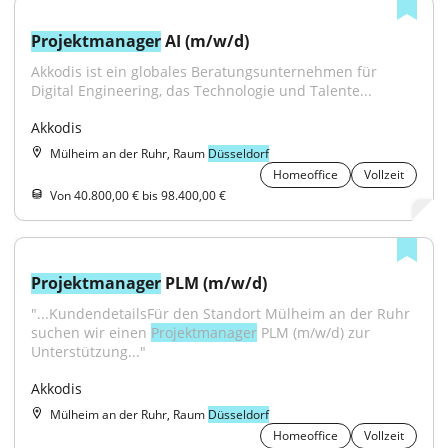
Projektmanager
 AI (m/w/d)
Akkodis ist ein globales Beratungsunternehmen für 
Digital Engineering, das Technologie und Talente...
Akkodis
Mülheim an der Ruhr, Raum
Düsseldorf
Homeoffice
Vollzeit
Von 40.800,00 € bis 98.400,00 €
Projektmanager
 PLM (m/w/d)
"...KundendetailsFür den Standort Mülheim an der Ruhr 
suchen wir einen 
Projektmanager
 PLM (m/w/d) zur 
Unterstützung..."
Akkodis
Mülheim an der Ruhr, Raum
Düsseldorf
Homeoffice
Vollzeit