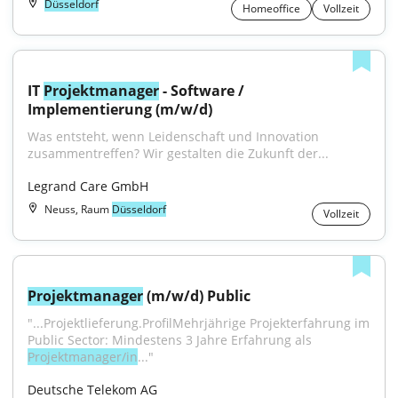
Düsseldorf
Homeoffice
Vollzeit
IT 
Projektmanager
 - Software / 
Implementierung (m/w/d)
Was entsteht, wenn Leidenschaft und Innovation 
zusammentreffen? Wir gestalten die Zukunft der...
Legrand Care GmbH
Neuss, Raum
Düsseldorf
Vollzeit
Projektmanager
 (m/w/d) Public
"...Projektlieferung.ProfilMehrjährige Projekterfahrung im 
Public Sector: Mindestens 3 Jahre Erfahrung als 
Projektmanager/in
..."
Deutsche Telekom AG