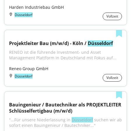
Harden Industriebau GmbH
Düsseldorf
Vollzeit
Projektleiter Bau (m/w/d) - Köln / 
Düsseldorf
RENEO ist die führende Investment- und Asset 
Management Plattform in Deutschland mit Fokus auf...
Reneo Group GmbH
Düsseldorf
Vollzeit
Bauingenieur / Bautechniker als PROJEKTLEITER 
Schlüsselfertigbau (m/w/d)
"...Für unsere Niederlassung in 
Düsseldorf
 suchen wir ab 
sofort einen Bauingenieur / Bautechniker..."