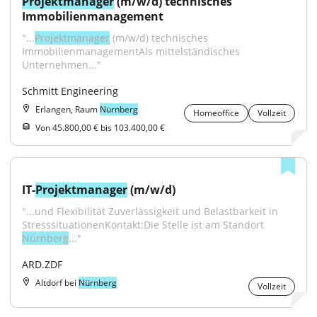
Projektmanager
 (m/w/d) technisches 
Immobilienmanagement
"...
Projektmanager
 (m/w/d) technisches 
ImmobilienmanagementAls mittelständisches 
Unternehmen..."
Schmitt Engineering
Erlangen, Raum
Nürnberg
Homeoffice
Vollzeit
Von 45.800,00 € bis 103.400,00 €
IT-
Projektmanager
 (m/w/d)
"...und Flexibilität Zuverlässigkeit und Belastbarkeit in 
StresssituationenKontakt:Die Stelle ist am Standort 
Nürnberg
..."
ARD.ZDF
Altdorf bei
Nürnberg
Vollzeit