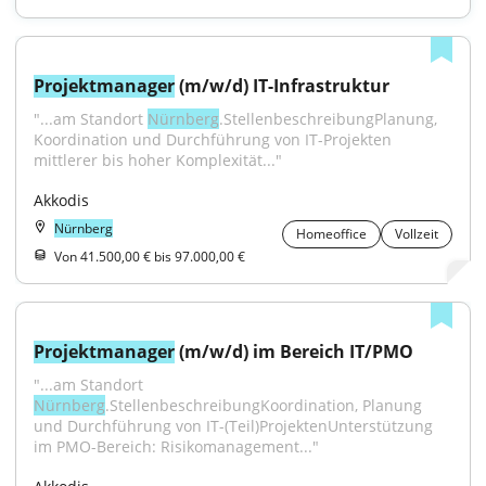
Projektmanager
 (m/w/d) IT-Infrastruktur
"...am Standort 
Nürnberg
.StellenbeschreibungPlanung, 
Koordination und Durchführung von IT-Projekten 
mittlerer bis hoher Komplexität..."
Akkodis
Nürnberg
Homeoffice
Vollzeit
Von 41.500,00 € bis 97.000,00 €
Projektmanager
 (m/w/d) im Bereich IT/PMO
"...am Standort 
Nürnberg
.StellenbeschreibungKoordination, Planung 
und Durchführung von IT-(Teil)ProjektenUnterstützung 
im PMO-Bereich: Risikomanagement..."