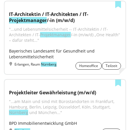
IT-Architektin / IT-Architekten / IT-
Projektmanager
/-in (m/w/d)
"...und Lebensmittelsicherheit -- IT-Architektin / IT-
Architekten / IT-
Projektmanager
/-in (m/w/d) „One Health“ 
– dafür steht..."
Bayerisches Landesamt für Gesundheit und 
Lebensmittelsicherheit
Erlangen, Raum
Nürnberg
Homeoffice
Teilzeit
Projektleiter Gewährleistung (m/w/d)
"...am Main und sind mit Bürostandorten in Frankfurt, 
Hamburg, Berlin, Leipzig, Düsseldorf, Köln, Stuttgart, 
Nürnberg
 und München..."
BPD Immobilienentwicklung GmbH