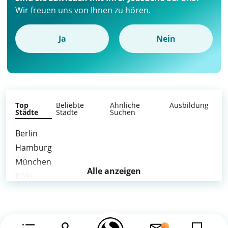
Wir freuen uns von Ihnen zu hören.
Ja
Nein
Top
Beliebte
Ähnliche
Ausbildung
Städte
Städte
Suchen
Berlin
Hamburg
München
Alle anzeigen
Köln
Frankfurt am Main
Stuttgart
Düsseldorf