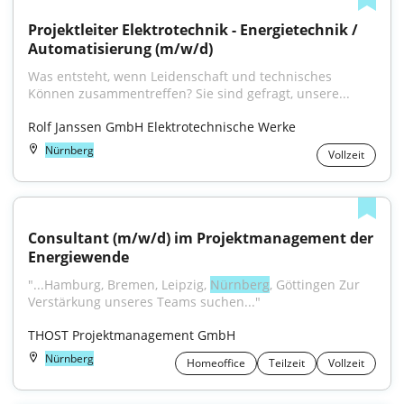
Projektleiter Elektrotechnik - Energietechnik / 
Automatisierung (m/w/d)
Was entsteht, wenn Leidenschaft und technisches 
Können zusammentreffen? Sie sind gefragt, unsere...
Rolf Janssen GmbH Elektrotechnische Werke
Nürnberg
Vollzeit
Consultant (m/w/d) im Projektmanagement der 
Energiewende
"...Hamburg, Bremen, Leipzig, 
Nürnberg
, Göttingen Zur 
Verstärkung unseres Teams suchen..."
THOST Projektmanagement GmbH
Nürnberg
Homeoffice
Teilzeit
Vollzeit