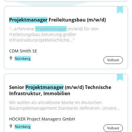
Projektmanager
 Freileitungsbau (m/w/d)
"...erfahrene 
Projektmanager
 (m/w/d) für den 
Freileitungsbau.Steuerung großer 
InfrastrukturprojekteFachliche..."
CDM Smith SE
Nürnberg
Vollzeit
Senior 
Projektmanager
 (m/w/d) Technische 
Infrastruktur, Immobilien
Wir wollen als attraktivste Marke im deutschen 
Bauprojektmanagement Standards definieren. Unsere...
HÖCKER Project Managers GmbH
Nürnberg
Vollzeit