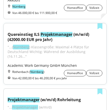
Akkodis
Nürnberg
Homeoffice
Vollzeit
Von 46.000,00 € bis 111.900,00 €
Quereinstieg ILS 
Projektmanager
 (m/w/d) 
(42000.00 EUR pro Jahr)
"...(
Nürnberg
) Klassengröße: Maximal 4 Plätze für 
Deutschland Wichtig: Während der Ausbildung 
(16.11.26..."
Academic Work Germany GmbH München
Röthenbach (
Nürnberg
)
Homeoffice
Vollzeit
Von 42.000,00 € bis 46.200,00 € pro Jahr
Projektmanager
 (w/m/d) Rohrleitung
"...
Projektmanager
 (w/m/d) 