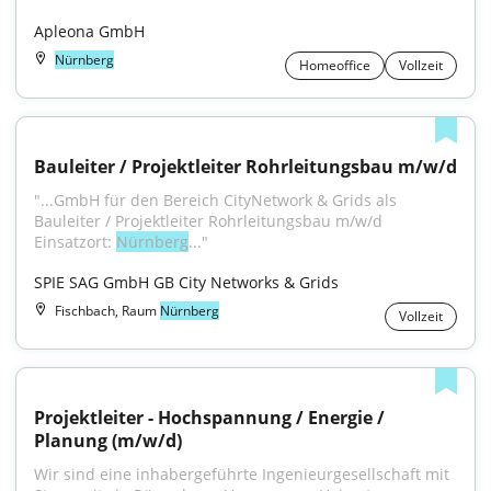
Apleona GmbH
Nürnberg
Homeoffice
Vollzeit
Bauleiter / Projektleiter Rohrleitungsbau m/w/d
"...GmbH für den Bereich CityNetwork & Grids als 
Bauleiter / Projektleiter Rohrleitungsbau m/w/d 
Einsatzort: 
Nürnberg
..."
SPIE SAG GmbH GB City Networks & Grids
Fischbach, Raum
Nürnberg
Vollzeit
Projektleiter - Hochspannung / Energie / 
Planung (m/w/d)
Wir sind eine inhabergeführte Ingenieurgesellschaft mit 