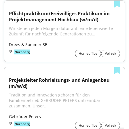
Pflichtpraktikum/Freiwilliges Praktikum im 
Projektmanagement Hochbau (w/m/d)
Wir stehen jeden Morgen dafür auf, eine lebenswerte 
Zukunft für nachfolgende Generationen zu...
Drees & Sommer SE
Nürnberg
Homeoffice
Vollzeit
Projektleiter Rohrleitungs- und Anlagenbau 
(m/w/d)
Tradition und Innovation gehören für den 
Familienbetrieb GEBRÜDER PETERS untrennbar 
zusammen. Unser...
Gebrüder Peters
Nürnberg
Homeoffice
Vollzeit