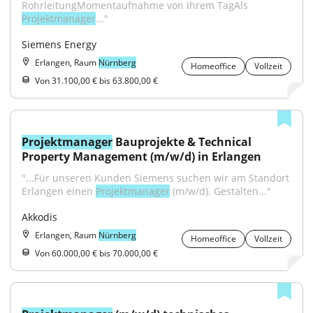
RohrleitungMomentaufnahme von Ihrem TagAls 
Projektmanager
..."
Siemens Energy
Erlangen, Raum
Nürnberg
Homeoffice
Vollzeit
Von 31.100,00 € bis 63.800,00 €
Projektmanager
 Bauprojekte & Technical 
Property Management (m/w/d) in Erlangen
"...Für unseren Kunden Siemens suchen wir am Standort 
Erlangen einen 
Projektmanager
 (m/w/d). Gestalten..."
Akkodis
Erlangen, Raum
Nürnberg
Homeoffice
Vollzeit
Von 60.000,00 € bis 70.000,00 €