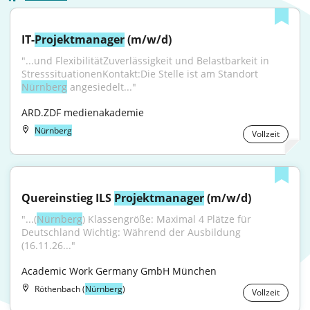
IT-
Projektmanager
 (m/w/d)
"...und FlexibilitätZuverlässigkeit und Belastbarkeit in 
StresssituationenKontakt:Die Stelle ist am Standort 
Nürnberg
 angesiedelt..."
ARD.ZDF medienakademie
Nürnberg
Vollzeit
Quereinstieg ILS 
Projektmanager
 (m/w/d)
"...(
Nürnberg
) Klassengröße: Maximal 4 Plätze für 
Deutschland Wichtig: Während der Ausbildung 
(16.11.26..."
Academic Work Germany GmbH München
Röthenbach (
Nürnberg
)
Vollzeit