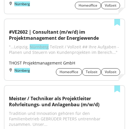
Nürnberg
Homeoffice
Vollzeit
#VE2602 | Consultant (m/w/d) im 
Projektmanagement der Energiewende
"...Leipzig, 
Nürnberg
 Teilzeit / Vollzeit ## Ihre Aufgaben - 
Planen und Steuern von Kundenprojekten im Bereich..."
THOST Projektmanagement GmbH
Nürnberg
Homeoffice
Teilzeit
Vollzeit
Meister / Techniker als Projektleiter 
Rohrleitungs- und Anlagenbau (m/w/d)
Tradition und Innovation gehören für den 
Familienbetrieb GEBRÜDER PETERS untrennbar 
zusammen. Unser...