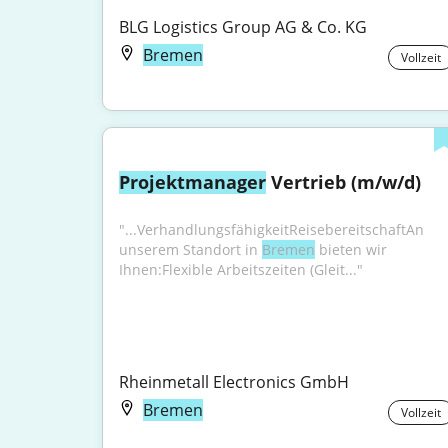
BLG Logistics Group AG & Co. KG
Bremen
Vollzeit
Projektmanager
 Vertrieb (m/w/d)
"...VerhandlungsfähigkeitReisebereitschaftAn 
unserem Standort in 
Bremen
 bieten wir 
Ihnen:Flexible Arbeitszeiten (Gleit..."
Rheinmetall Electronics GmbH
Bremen
Vollzeit