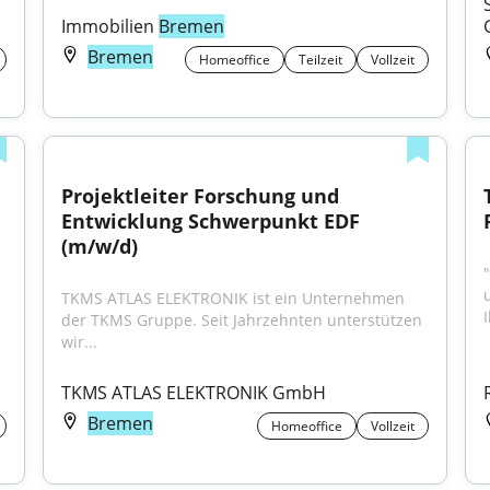
Immobilien 
Bremen
Bremen
Homeoffice
Teilzeit
Vollzeit
Projektleiter Forschung und 
Entwicklung Schwerpunkt EDF 
(m/w/d)
TKMS ATLAS ELEKTRONIK ist ein Unternehmen 
I
der TKMS Gruppe. Seit Jahrzehnten unterstützen 
wir...
TKMS ATLAS ELEKTRONIK GmbH
Bremen
Homeoffice
Vollzeit