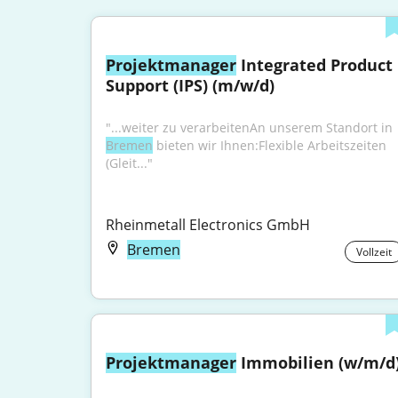
Projektmanager
 Integrated Product 
Support (IPS) (m/w/d)
"...weiter zu verarbeitenAn unserem Standort in 
Bremen
 bieten wir Ihnen:Flexible Arbeitszeiten 
(Gleit..."
Rheinmetall Electronics GmbH
Bremen
Vollzeit
Projektmanager
 Immobilien (w/m/d