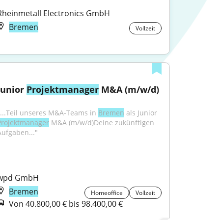
Rheinmetall Electronics GmbH
Bremen
Vollzeit
Junior 
Projektmanager
 M&A (m/w/d)
"...Teil unseres M&A-Teams in 
Bremen
 als Junior 
Projektmanager
 M&A (m/w/d)Deine zukünftigen 
Aufgaben..."
wpd GmbH
Bremen
Homeoffice
Vollzeit
Von 40.800,00 € bis 98.400,00 €