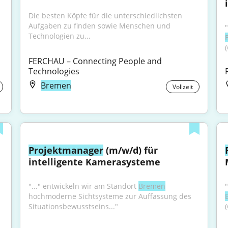
Die besten Köpfe für die unterschiedlichsten 
Aufgaben zu finden sowie Menschen und 
Technologien zu...
(
FERCHAU – Connecting People and 
Technologies
Bremen
Vollzeit
Projektmanager
 (m/w/d) für 
intelligente Kamerasysteme
"..." entwickeln wir am Standort 
Bremen
hochmoderne Sichtsysteme zur Auffassung des 
Situationsbewusstseins..."
(