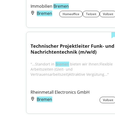
Immobilien 
Bremen
Bremen
Homeoffice
Teilzeit
Vollzeit
Technischer Projektleiter Funk- und 
Nachrichtentechnik (m/w/d)
"...Standort in 
Bremen
 bieten wir Ihnen:Flexible 
Arbeitszeiten (Gleit- und 
Vertrauensarbeitszeit)Attraktive Vergütung..."
Rheinmetall Electronics GmbH
Bremen
Vollzeit