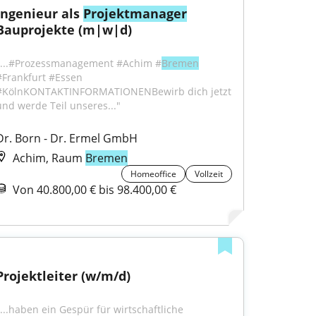
Ingenieur als 
Projektmanager
Bauprojekte (m|w|d)
"...#Prozessmanagement #Achim #
Bremen
#Frankfurt #Essen 
#KölnKONTAKTINFORMATIONENBewirb dich jetzt 
und werde Teil unseres..."
Dr. Born - Dr. Ermel GmbH
Achim, Raum
Bremen
Homeoffice
Vollzeit
Von 40.800,00 € bis 98.400,00 €
Projektleiter (w/m/d)
"...haben ein Gespür für wirtschaftliche 