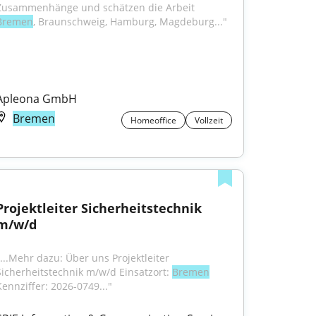
Zusammenhänge und schätzen die Arbeit 
Bremen
, Braunschweig, Hamburg, Magdeburg..."
Apleona GmbH
Bremen
Homeoffice
Vollzeit
Projektleiter Sicherheitstechnik 
m/w/d
"...Mehr dazu: Über uns Projektleiter 
Sicherheitstechnik m/w/d Einsatzort: 
Bremen
Kennziffer: 2026-0749..."