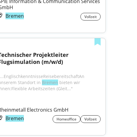
SPIE Information & Communication Services 
GmbH
Bremen
Vollzeit
Technischer Projektleiter 
Flugsimulation (m/w/d)
"...EnglischkenntnisseReisebereitschaftAn 
unserem Standort in 
Bremen
 bieten wir 
hnen:Flexible Arbeitszeiten (Gleit..."
Rheinmetall Electronics GmbH
Bremen
Homeoffice
Vollzeit