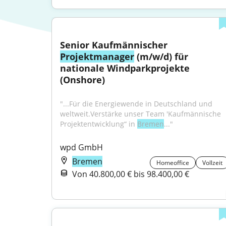
Senior Kaufmännischer 
Projektmanager
 (m/w/d) für 
nationale Windparkprojekte 
(Onshore)
"...Für die Energiewende in Deutschland und 
weltweit.Verstärke unser Team 'Kaufmännische 
Projektentwicklung“ in 
Bremen
..."
wpd GmbH
Bremen
Homeoffice
Vollzeit
Von 40.800,00 € bis 98.400,00 €