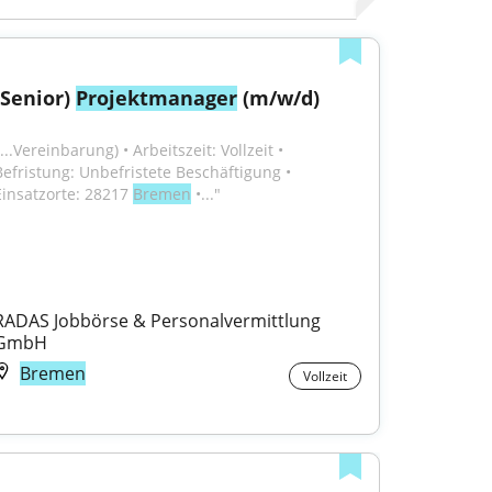
(Senior) 
Projektmanager
 (m/w/d)
...Vereinbarung) • Arbeitszeit: Vollzeit • 
Befristung: Unbefristete Beschäftigung • 
Einsatzorte: 28217 
Bremen
 •..."
RADAS Jobbörse & Personalvermittlung 
GmbH
Bremen
Vollzeit