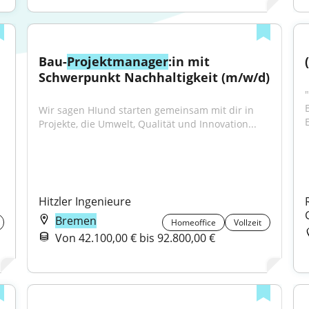
Bau-
Projektmanager
:in mit 
Schwerpunkt Nachhaltigkeit (m/w/d)
"
Wir sagen HIund starten gemeinsam mit dir in 
Projekte, die Umwelt, Qualität und Innovation...
Hitzler Ingenieure
Bremen
Homeoffice
Vollzeit
Von 42.100,00 € bis 92.800,00 €