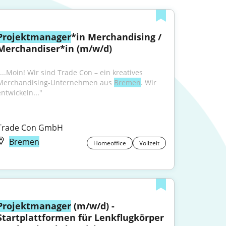
Projektmanager
*in Merchandising / 
Merchandiser*in (m/w/d)
"...Moin! Wir sind Trade Con – ein kreatives 
Merchandising-Unternehmen aus 
Bremen
. Wir 
entwickeln..."
Trade Con GmbH
Bremen
Homeoffice
Vollzeit
Projektmanager
 (m/w/d) - 
Startplattformen für Lenkflugkörper 