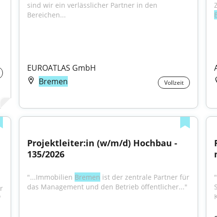
sind wir ein verlässlicher Partner in den 
Bereichen...
EUROATLAS GmbH
Bremen
Vollzeit
Projektleiter:in (w/m/d) Hochbau - 
135/2026
"...Immobilien 
Bremen
 ist der zentrale Partner für 
das Management und den Betrieb öffentlicher..."
 
"