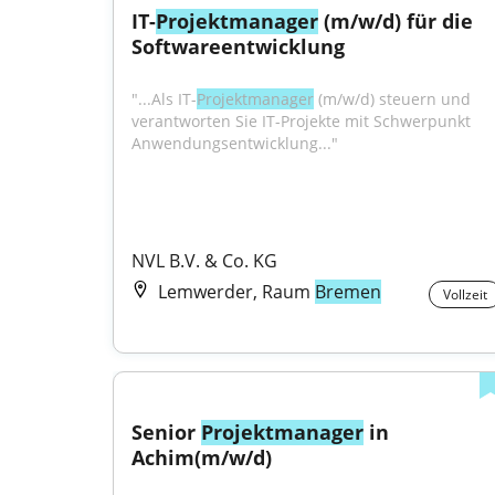
IT-
Projektmanager
 (m/w/d) für die 
Softwareentwicklung
"...Als IT-
Projektmanager
 (m/w/d) steuern und 
verantworten Sie IT-Projekte mit Schwerpunkt 
Anwendungsentwicklung..."
NVL B.V. & Co. KG
Lemwerder, Raum
Bremen
Vollzeit
Senior 
Projektmanager
 in 
Achim(m/w/d)