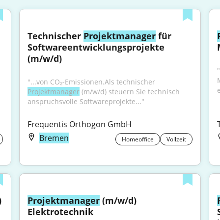
Technischer 
Projektmanager
 für 
Softwareentwicklungsprojekte 
(m/w/d)
"...von CO₂-Emissionen.Als technischer 
Projektmanager
 (m/w/d) steuern Sie technisch 
anspruchsvolle Softwareprojekte..."
Frequentis Orthogon GmbH
Bremen
Homeoffice
Vollzeit
)
Projektmanager
 (m/w/d) 
Elektrotechnik