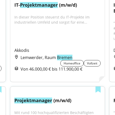
IT-
Projektmanager
 (m/w/d)
In dieser Position steuerst du IT‑Projekte im 
industriellen Umfeld und sorgst für eine...
Akkodis
Lemwerder, Raum
Bremen
Homeoffice
Vollzeit
Von 46.000,00 € bis 111.900,00 €
Projektmanager
 (m/w/d)
Mit rund 100 hochqualifizierten Beschäftigten 