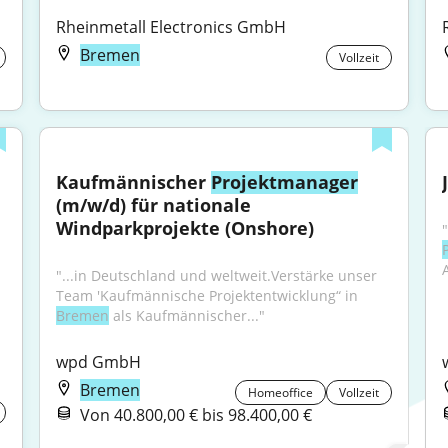
Rheinmetall Electronics GmbH
Bremen
Vollzeit
Kaufmännischer 
Projektmanager
(m/w/d) für nationale 
Windparkprojekte (Onshore)
"...in Deutschland und weltweit.Verstärke unser 
Team 'Kaufmännische Projektentwicklung“ in 
Bremen
 als Kaufmännischer..."
wpd GmbH
Bremen
Homeoffice
Vollzeit
Von 40.800,00 € bis 98.400,00 €