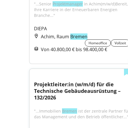
"...Senior 
Projektmanager
 in Achim(m/w/d)Bereit, 
Ihre Karriere in der Erneuerbaren Energien 
Branche..."
DIEPA
Achim, Raum
Bremen
Homeoffice
Vollzeit
Von 40.800,00 € bis 98.400,00 €
Projektleiter:in (w/m/d) für die 
Technische Gebäudeausrüstung – 
132/2026
"...Immobilien 
Bremen
 ist der zentrale Partner für
das Management und den Betrieb öffentlicher...