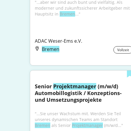
"...aber wir sind auch bunt und vielfältig. Als 
moderner und zukunftssicherer Arbeitgeber mit 
Hauptsitz in 
Bremen
..."
ADAC Weser-Ems e.V.
Bremen
Vollzeit
Senior 
Projektmanager
 (m/w/d) 
Automobillogistik / Konzeptions- 
und Umsetzungsprojekte
"...Sie unser Wachstum mit. Werden Sie Teil 
unseres dynamischen Teams am Standort 
Bremen
 als Senior 
Projektmanager
 (m/w/d..."